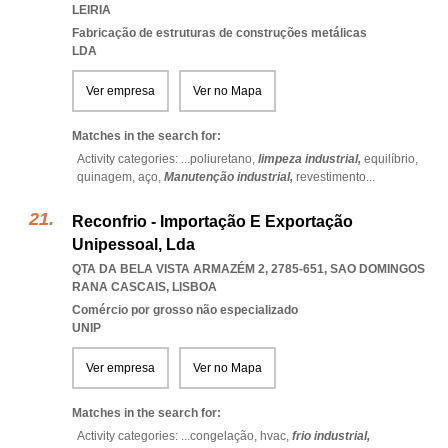
LEIRIA
Fabricação de estruturas de construções metálicas
LDA
Ver empresa
Ver no Mapa
Matches in the search for:
Activity categories: ...
poliuretano,
limpeza industrial,
equilíbrio,
quinagem,
aço,
Manutenção industrial,
revestimento
...
Reconfrio - Importação E Exportação
Unipessoal, Lda
QTA DA BELA VISTA ARMAZÉM 2, 2785-651
,
SAO DOMINGOS
RANA CASCAIS
,
LISBOA
Comércio por grosso não especializado
UNIP
Ver empresa
Ver no Mapa
Matches in the search for:
Activity categories: ...
congelação,
hvac,
frio industrial,