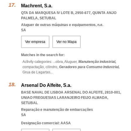
Machrent, S.a.
QTA DA MARQUESA IV LOTE B, 2950-677
,
QUINTA ANJO
PALMELA
,
SETUBAL
Aluguer de outras máquinas e equipamentos, n.e.
SA
Ver empresa
Ver no Mapa
Matches in the search for:
Activity categories: ...
obra,
Aluguer,
Manutenção industrial,
compactação,
cilindro,
Geradores para Consumo Industrial,
Grua de Lagartas
...
Arsenal Do Alfeite, S.a.
BASE NAVAL DE LISBOA ARSENAL DO ALFEITE, 2810-001
,
UNIAO FREGUESIAS LARANJEIRO FEIJO ALMADA
,
SETUBAL
Reparação e manutenção de embarcações
SA
Designação comercial: AASA