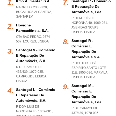
Itmp Alimentar, S.a.
Santogal P - Comércio
E Reparação De
MARRUJO, 2380-220
,
Automóveis, Lda
BUGALHOS ALCANENA
,
SANTAREM
R DOM LUÍS DE
NORONHA 40, 1069-081
,
Hovione
AVENIDAS NOVAS
Farmaciência, S.a.
LISBOA
,
LISBOA
QTA SÃO PEDRO, 2674-
Santogal R -
507
,
LOURES
,
LISBOA
Comércio E
Santogal V - Comércio
Reparação De
E Reparação De
Automóveis S.a.
Automóveis, S.a.
R DOUTOR JOSÉ
R DE CAMPOLIDE
ESPÍRITO SANTO LOTE
437/439, 1070-035
,
11E, 1950-096
,
MARVILA
CAMPOLIDE LISBOA
,
LISBOA
,
LISBOA
LISBOA
Santogal M -
Santogal L - Comércio
Comércio E
E Reparação De
Reparação De
Automóveis, S.a.
Automóveis, Lda
R DOM LUÍS DE
R DE CAMPOLIDE
NORONHA 40, 1069-081
,
437/439, 1070-035
,