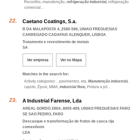
Reconfrio,
manutemção,
refrigeração industrial,
refrigeração
comercial
...
Caetano Coatings, S.a.
R DA MALAPOSTA 4, 2580-596
,
UNIAO FREGUESIAS
CARREGADO CADAFAIS ALENQUER
,
LISBOA
Tratamento e revestimento de metais
SA
Ver empresa
Ver no Mapa
Matches in the search for:
Activity categories: ...
pavimentos,
eta,
Manutenção industrial,
capoto,
Époxi,
MMA,
industrial floor,
Pintura a pó
...
A Industrial Farense, Lda
AREAL GORDO 280A, 8005-409
,
UNIAO FREGUESIAS FARO
SE SAO PEDRO
,
FARO
Descasque e transformação de frutos de casca rija
comestíveis
LDA