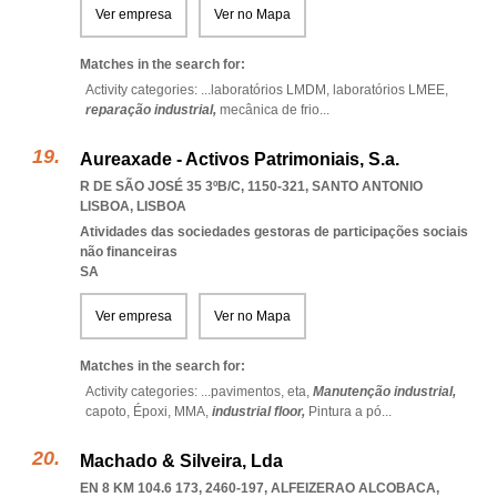
Ver empresa
Ver no Mapa
Matches in the search for:
Activity categories: ...
laboratórios LMDM,
laboratórios LMEE,
reparação industrial,
mecânica de frio
...
Aureaxade - Activos Patrimoniais, S.a.
R DE SÃO JOSÉ 35 3ºB/C, 1150-321
,
SANTO ANTONIO
LISBOA
,
LISBOA
Atividades das sociedades gestoras de participações sociais
não financeiras
SA
Ver empresa
Ver no Mapa
Matches in the search for:
Activity categories: ...
pavimentos,
eta,
Manutenção industrial,
capoto,
Époxi,
MMA,
industrial floor,
Pintura a pó
...
Machado & Silveira, Lda
EN 8 KM 104.6 173, 2460-197
,
ALFEIZERAO ALCOBACA
,