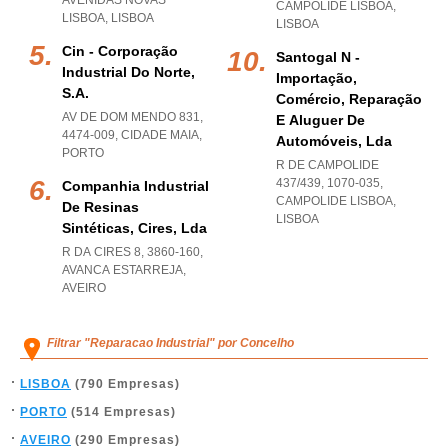
AVENIDAS NOVAS
CAMPOLIDE LISBOA
,
LISBOA
,
LISBOA
LISBOA
Cin - Corporação
Santogal N -
Industrial Do Norte,
Importação,
S.a.
Comércio, Reparação
AV DE DOM MENDO 831,
E Aluguer De
4474-009
,
CIDADE MAIA
,
Automóveis, Lda
PORTO
R DE CAMPOLIDE
437/439, 1070-035
,
Companhia Industrial
CAMPOLIDE LISBOA
,
De Resinas
LISBOA
Sintéticas, Cires, Lda
R DA CIRES 8, 3860-160
,
AVANCA ESTARREJA
,
AVEIRO
Filtrar "Reparacao Industrial" por Concelho
LISBOA
(790 Empresas)
PORTO
(514 Empresas)
AVEIRO
(290 Empresas)