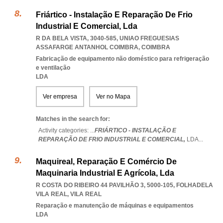
Friártico - Instalação E Reparação De Frio
Industrial E Comercial, Lda
R DA BELA VISTA, 3040-585
,
UNIAO FREGUESIAS
ASSAFARGE ANTANHOL COIMBRA
,
COIMBRA
Fabricação de equipamento não doméstico para refrigeração
e ventilação
LDA
Ver empresa
Ver no Mapa
Matches in the search for:
Activity categories: ...
FRIÁRTICO - INSTALAÇÃO E
REPARAÇÃO DE FRIO INDUSTRIAL E COMERCIAL,
LDA
...
Maquireal, Reparação E Comércio De
Maquinaria Industrial E Agrícola, Lda
R COSTA DO RIBEIRO 44 PAVILHÃO 3, 5000-105
,
FOLHADELA
VILA REAL
,
VILA REAL
Reparação e manutenção de máquinas e equipamentos
LDA