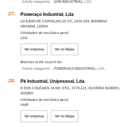
Activity categories: ...
SVM INDUSTRIAL,
LDA
...
Poweraço Industrial, Lda
LG ILÍDIO DE CARVALHO 20 2ºC, 2430-259
,
MARINHA
GRANDE
,
LEIRIA
Atividades de mecânica geral
LDA
Ver empresa
Ver no Mapa
Matches in the search for:
Activity categories: ...
POWERAÇO INDUSTRIAL,
LDA
...
Pk Industrial, Unipessoal, Lda
R DOS COLÉGIOS 34 R/C DTO., 3770-221
,
OLIVEIRA BAIRRO
,
AVEIRO
Atividades de mecânica geral
UNIP
Ver empresa
Ver no Mapa