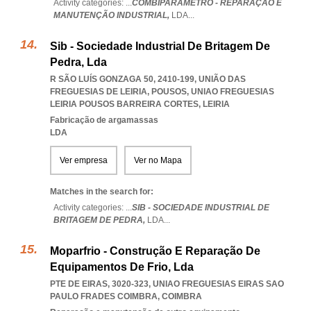
Activity categories: ...
COMBIPARÂMETRO - REPARAÇÃO E
MANUTENÇÃO INDUSTRIAL,
LDA
...
Sib - Sociedade Industrial De Britagem De
Pedra, Lda
R SÃO LUÍS GONZAGA 50, 2410-199, UNIÃO DAS
FREGUESIAS DE LEIRIA, POUSOS
,
UNIAO FREGUESIAS
LEIRIA POUSOS BARREIRA CORTES
,
LEIRIA
Fabricação de argamassas
LDA
Ver empresa
Ver no Mapa
Matches in the search for:
Activity categories: ...
SIB - SOCIEDADE INDUSTRIAL DE
BRITAGEM DE PEDRA,
LDA
...
Moparfrio - Construção E Reparação De
Equipamentos De Frio, Lda
PTE DE EIRAS, 3020-323
,
UNIAO FREGUESIAS EIRAS SAO
PAULO FRADES COIMBRA
,
COIMBRA