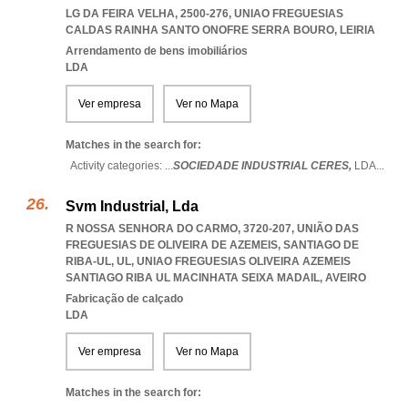
LG DA FEIRA VELHA, 2500-276
,
UNIAO FREGUESIAS
CALDAS RAINHA SANTO ONOFRE SERRA BOURO
,
LEIRIA
Arrendamento de bens imobiliários
LDA
Ver empresa
Ver no Mapa
Matches in the search for:
Activity categories: ...
SOCIEDADE INDUSTRIAL CERES,
LDA
...
Svm Industrial, Lda
R NOSSA SENHORA DO CARMO, 3720-207, UNIÃO DAS
FREGUESIAS DE OLIVEIRA DE AZEMEIS, SANTIAGO DE
RIBA-UL, UL
,
UNIAO FREGUESIAS OLIVEIRA AZEMEIS
SANTIAGO RIBA UL MACINHATA SEIXA MADAIL
,
AVEIRO
Fabricação de calçado
LDA
Ver empresa
Ver no Mapa
Matches in the search for: