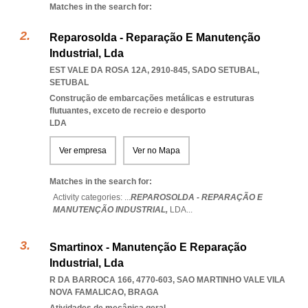
Matches in the search for:
Reparosolda - Reparação E Manutenção
Industrial, Lda
EST VALE DA ROSA 12A, 2910-845
,
SADO SETUBAL
,
SETUBAL
Construção de embarcações metálicas e estruturas
flutuantes, exceto de recreio e desporto
LDA
Ver empresa
Ver no Mapa
Matches in the search for:
Activity categories: ...
REPAROSOLDA - REPARAÇÃO E
MANUTENÇÃO INDUSTRIAL,
LDA
...
Smartinox - Manutenção E Reparação
Industrial, Lda
R DA BARROCA 166, 4770-603
,
SAO MARTINHO VALE VILA
NOVA FAMALICAO
,
BRAGA