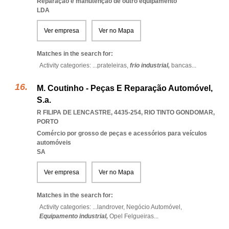
Reparação e manutenção de outro equipamento
LDA
Ver empresa
Ver no Mapa
Matches in the search for:
Activity categories: ...
prateleiras,
frio industrial,
bancas
...
M. Coutinho - Peças E Reparação Automóvel,
S.a.
R FILIPA DE LENCASTRE, 4435-254
,
RIO TINTO GONDOMAR
,
PORTO
Comércio por grosso de peças e acessórios para veículos
automóveis
SA
Ver empresa
Ver no Mapa
Matches in the search for:
Activity categories: ...
landrover,
Negócio Automóvel,
Equipamento industrial,
Opel Felgueiras
...