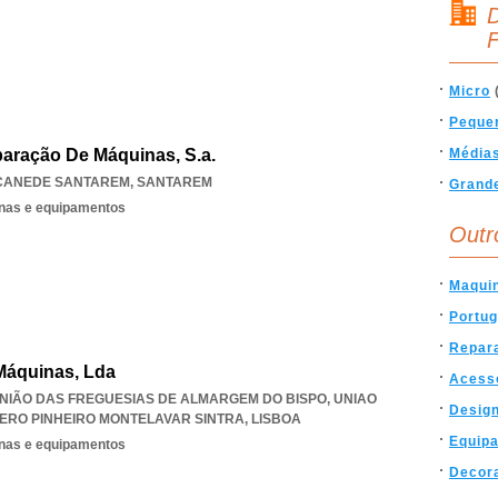
D
F
Micro
Peque
aração De Máquinas, S.a.
Média
CANEDE SANTAREM
,
SANTAREM
Grand
nas e equipamentos
Outr
Maqui
Portug
Repar
Máquinas, Lda
Acess
UNIÃO DAS FREGUESIAS DE ALMARGEM DO BISPO
,
UNIAO
Desig
ERO PINHEIRO MONTELAVAR SINTRA
,
LISBOA
Equip
nas e equipamentos
Decor