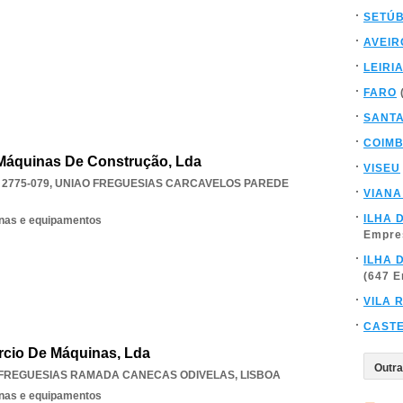
SETÚ
AVEIR
LEIRI
FARO
SANT
COIM
Máquinas De Construção, Lda
VISEU
2775-079
,
UNIAO FREGUESIAS CARCAVELOS PAREDE
VIANA
ILHA 
nas e equipamentos
Empre
ILHA 
(647 
VILA 
CAST
rcio De Máquinas, Lda
 FREGUESIAS RAMADA CANECAS ODIVELAS
,
LISBOA
nas e equipamentos