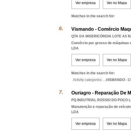
Ver empresa
Ver no Mapa
Matches in the search for:
Vismando - Comércio Maqu
QTA DA MISERICÓRDIA LOTE A5 R/
Comércio por grosso de máquinas e
LDA
Ver empresa
Ver no Mapa
Matches in the search for:
Activity categories: ...
VISMANDO - 
Ouriagro - Reparação De M
PQ INDUTRIAL ROSSIO DO POÇO LO
Manutenção e reparação de veícul
LDA
Ver empresa
Ver no Mapa