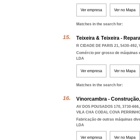
Ver empresa
Ver no Mapa
Matches in the search for:
Teixeira & Teixeira - Repa
R CIDADE DE PARIS 21, 5430-492
,
Comércio por grosso de máquinas e
LDA
Ver empresa
Ver no Mapa
Matches in the search for:
Vinorcambra - Construção
AV DOS POUSADOS 170, 3730-666
VILA CHA CODAL COVA PERRINH
Fabricação de outras máquinas dive
LDA
Ver empresa
Ver no Mapa