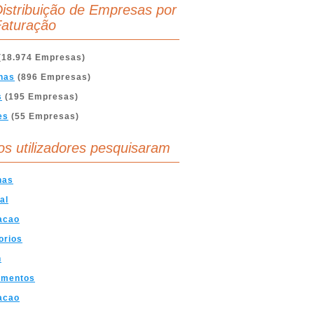
istribuição de Empresas por
aturação
(18.974 Empresas)
nas
(896 Empresas)
s
(195 Empresas)
es
(55 Empresas)
os utilizadores pesquisaram
nas
al
acao
orios
n
amentos
acao