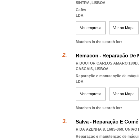
SINTRA
,
LISBOA
Cafés
LDA
Ver empresa
Ver no Mapa
Matches in the search for:
Remacon - Reparação De 
R DOUTOR CARLOS AMARO 180B, 
CASCAIS
,
LISBOA
Reparação e manutenção de máqui
LDA
Ver empresa
Ver no Mapa
Matches in the search for:
Salva - Reparação E Comé
R DA AZENHA 8, 1685-369
,
UNIAO
Reparação e manutenção de máqui