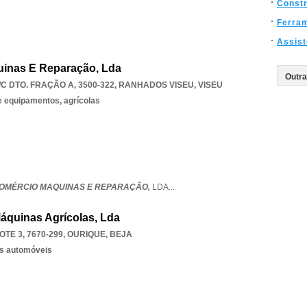
Const
Ferra
Assist
inas E Reparação, Lda
C DTO. FRAÇÃO A, 3500-322
,
RANHADOS VISEU
,
VISEU
 equipamentos, agrícolas
COMÉRCIO MAQUINAS E REPARAÇÃO,
LDA
...
áquinas Agrícolas, Lda
TE 3, 7670-299
,
OURIQUE
,
BEJA
os automóveis