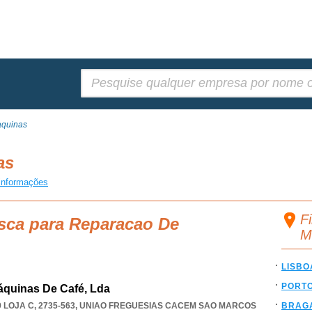
Pesquisar:
quinas
nas
informações
F
usca para Reparacao De
M
LISBO
PORT
quinas De Café, Lda
LOJA C, 2735-563
,
UNIAO FREGUESIAS CACEM SAO MARCOS
BRAG