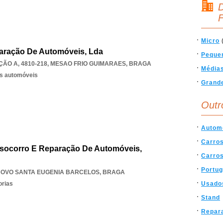
D
F
Micro
aração De Automóveis, Lda
Peque
ÃO A, 4810-218
,
MESAO FRIO GUIMARAES
,
BRAGA
Média
os automóveis
Grand
Outr
Autom
Carro
-socorro E Reparação De Automóveis,
Carro
Portug
COVO SANTA EUGENIA BARCELOS
,
BRAGA
orias
Usado
Stand
Repar