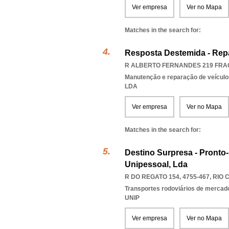
Ver empresa
Ver no Mapa
Matches in the search for:
Resposta Destemida - Rep
R ALBERTO FERNANDES 219 FRAÇ
Manutenção e reparação de veícul
LDA
Ver empresa
Ver no Mapa
Matches in the search for:
Destino Surpresa - Pronto
Unipessoal, Lda
R DO REGATO 154, 4755-467
,
RIO 
Transportes rodoviários de mercad
UNIP
Ver empresa
Ver no Mapa