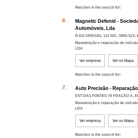
Matches in the search for:
Magnetic Defenid - Socie
Automóveis, Lda
R DO ARRAIAL 115 R/C, 3885-522
,
Manutenção e reparação de veícul
LDA
Ver empresa
Ver no Mapa
Matches in the search for:
Auto Precisão - Reparaçã
EST DAS FONTES 70 FRAÇÃO A, 9
Manutenção e reparação de veícul
LDA
Ver empresa
Ver no Mapa
Matches in the search for: