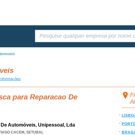
Pesquisar:
tomoveis
veis
informações
F
usca para Reparacao De
A
LISBO
PORT
 De Automóveis, Unipessoal, Lda
TIAGO CACEM
,
SETUBAL
BRAG