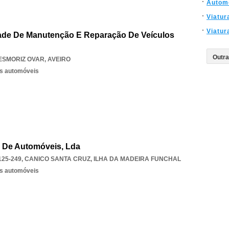
Autom
Viatur
Viatur
dade De Manutenção E Reparação De Veículos
ESMORIZ OVAR
,
AVEIRO
os automóveis
o De Automóveis, Lda
125-249
,
CANICO SANTA CRUZ
,
ILHA DA MADEIRA FUNCHAL
os automóveis