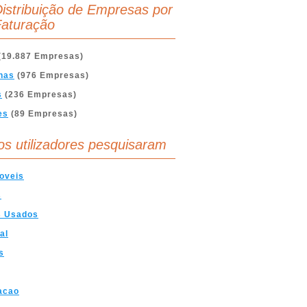
istribuição de Empresas por
aturação
(19.887 Empresas)
nas
(976 Empresas)
s
(236 Empresas)
es
(89 Empresas)
os utilizadores pesquisaram
oveis
s
s Usados
al
s
acao