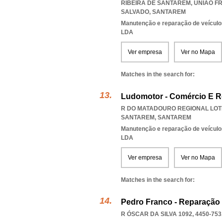
RIBEIRA DE SANTAREM
,
UNIAO F
SALVADO
,
SANTAREM
Manutenção e reparação de veícul
LDA
Ver empresa
Ver no Mapa
Matches in the search for:
Ludomotor - Comércio E R
R DO MATADOURO REGIONAL LOTE 
SANTAREM
,
SANTAREM
Manutenção e reparação de veícul
LDA
Ver empresa
Ver no Mapa
Matches in the search for:
Pedro Franco - Reparação
R ÓSCAR DA SILVA 1092, 4450-753