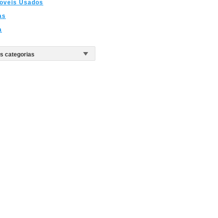
oveis Usados
as
a