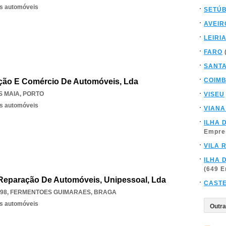
os automóveis
SETÚ
AVEIR
LEIRI
FARO
SANT
COIM
ação E Comércio De Automóveis, Lda
S MAIA
,
PORTO
VISEU
os automóveis
VIANA
ILHA 
Empre
VILA 
ILHA 
(649 
Reparação De Automóveis, Unipessoal, Lda
CAST
098
,
FERMENTOES GUIMARAES
,
BRAGA
os automóveis