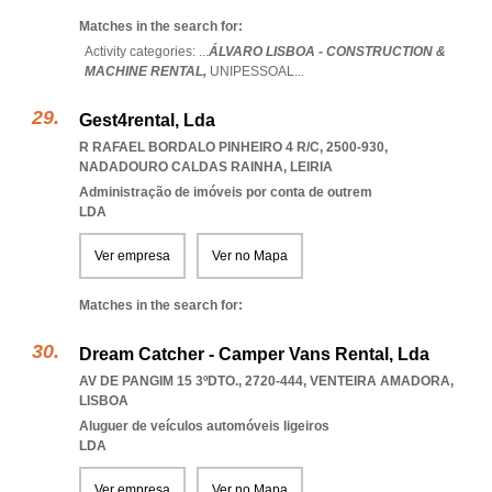
Matches in the search for:
Activity categories: ...
ÁLVARO LISBOA - CONSTRUCTION &
MACHINE RENTAL,
UNIPESSOAL
...
Gest4rental, Lda
R RAFAEL BORDALO PINHEIRO 4 R/C, 2500-930
,
NADADOURO CALDAS RAINHA
,
LEIRIA
Administração de imóveis por conta de outrem
LDA
Ver empresa
Ver no Mapa
Matches in the search for:
Dream Catcher - Camper Vans Rental, Lda
AV DE PANGIM 15 3ºDTO., 2720-444
,
VENTEIRA AMADORA
,
LISBOA
Aluguer de veículos automóveis ligeiros
LDA
Ver empresa
Ver no Mapa