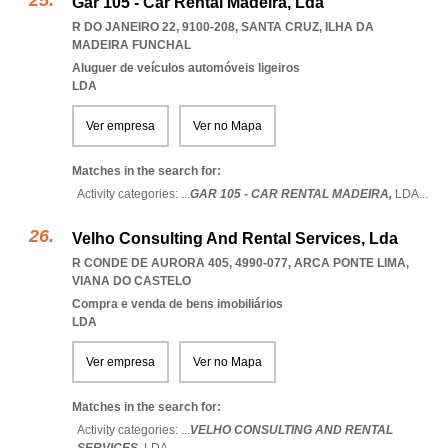
Gar 105 - Car Rental Madeira, Lda
R DO JANEIRO 22, 9100-208
,
SANTA CRUZ
,
ILHA DA
MADEIRA FUNCHAL
Aluguer de veículos automóveis ligeiros
LDA
Ver empresa
Ver no Mapa
Matches in the search for:
Activity categories: ...
GAR 105 - CAR RENTAL MADEIRA,
LDA
...
Velho Consulting And Rental Services, Lda
R CONDE DE AURORA 405, 4990-077
,
ARCA PONTE LIMA
,
VIANA DO CASTELO
Compra e venda de bens imobiliários
LDA
Ver empresa
Ver no Mapa
Matches in the search for:
Activity categories: ...
VELHO CONSULTING AND RENTAL