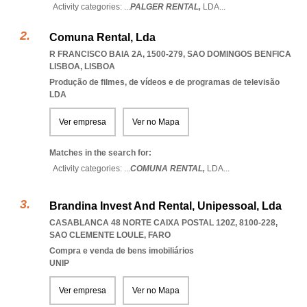
Activity categories: ...
PALGER RENTAL,
LDA
...
Comuna Rental, Lda
R FRANCISCO BAIA 2A, 1500-279
,
SAO DOMINGOS BENFICA
LISBOA
,
LISBOA
Produção de filmes, de vídeos e de programas de televisão
LDA
Ver empresa
Ver no Mapa
Matches in the search for:
Activity categories: ...
COMUNA RENTAL,
LDA
...
Brandina Invest And Rental, Unipessoal, Lda
CASABLANCA 48 NORTE CAIXA POSTAL 120Z, 8100-228
,
SAO CLEMENTE LOULE
,
FARO
Compra e venda de bens imobiliários
UNIP
Ver empresa
Ver no Mapa