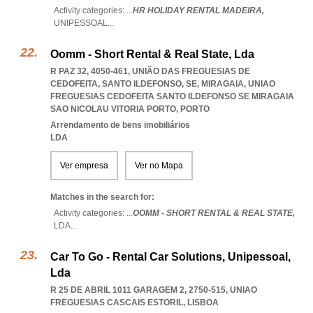
Activity categories: ...
HR HOLIDAY RENTAL MADEIRA,
UNIPESSOAL
...
Oomm ­- Short Rental & Real State, Lda
R PAZ 32, 4050-461, UNIÃO DAS FREGUESIAS DE
CEDOFEITA, SANTO ILDEFONSO, SE, MIRAGAIA
,
UNIAO
FREGUESIAS CEDOFEITA SANTO ILDEFONSO SE MIRAGAIA
SAO NICOLAU VITORIA PORTO
,
PORTO
Arrendamento de bens imobiliários
LDA
Ver empresa
Ver no Mapa
Matches in the search for:
Activity categories: ...
OOMM ­- SHORT RENTAL & REAL STATE,
LDA
...
Car To Go - Rental Car Solutions, Unipessoal,
Lda
R 25 DE ABRIL 1011 GARAGEM 2, 2750-515
,
UNIAO
FREGUESIAS CASCAIS ESTORIL
,
LISBOA