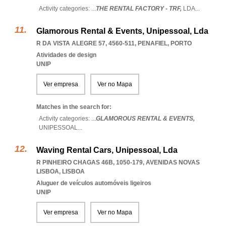
Activity categories: ...
THE RENTAL FACTORY - TRF,
LDA
...
Glamorous Rental & Events, Unipessoal, Lda
R DA VISTA ALEGRE 57, 4560-511
,
PENAFIEL
,
PORTO
Atividades de design
UNIP
Ver empresa
Ver no Mapa
Matches in the search for:
Activity categories: ...
GLAMOROUS RENTAL & EVENTS,
UNIPESSOAL
...
Waving Rental Cars, Unipessoal, Lda
R PINHEIRO CHAGAS 46B, 1050-179
,
AVENIDAS NOVAS
LISBOA
,
LISBOA
Aluguer de veículos automóveis ligeiros
UNIP
Ver empresa
Ver no Mapa