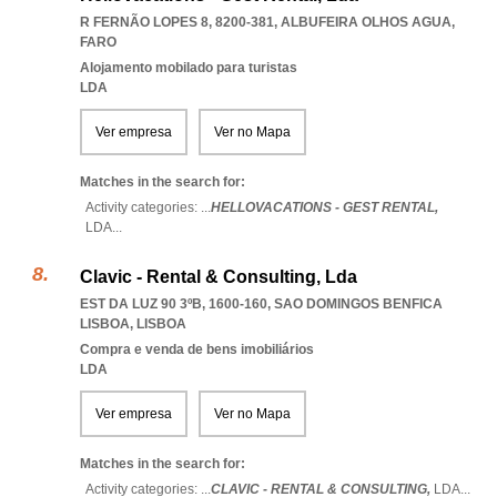
R FERNÃO LOPES 8, 8200-381
,
ALBUFEIRA OLHOS AGUA
,
FARO
Alojamento mobilado para turistas
LDA
Ver empresa
Ver no Mapa
Matches in the search for:
Activity categories: ...
HELLOVACATIONS - GEST RENTAL,
LDA
...
Clavic - Rental & Consulting, Lda
EST DA LUZ 90 3ºB, 1600-160
,
SAO DOMINGOS BENFICA
LISBOA
,
LISBOA
Compra e venda de bens imobiliários
LDA
Ver empresa
Ver no Mapa
Matches in the search for:
Activity categories: ...
CLAVIC - RENTAL & CONSULTING,
LDA
...