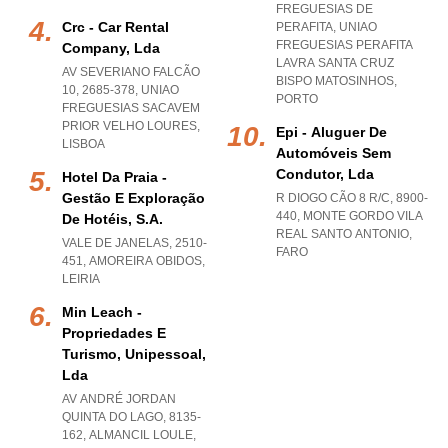
FREGUESIAS DE
Crc - Car Rental
PERAFITA
,
UNIAO
FREGUESIAS PERAFITA
Company, Lda
LAVRA SANTA CRUZ
AV SEVERIANO FALCÃO
BISPO MATOSINHOS
,
10, 2685-378
,
UNIAO
PORTO
FREGUESIAS SACAVEM
PRIOR VELHO LOURES
,
Epi - Aluguer De
LISBOA
Automóveis Sem
Condutor, Lda
Hotel Da Praia -
Gestão E Exploração
R DIOGO CÃO 8 R/C, 8900-
440
,
MONTE GORDO VILA
De Hotéis, S.a.
REAL SANTO ANTONIO
,
VALE DE JANELAS, 2510-
FARO
451
,
AMOREIRA OBIDOS
,
LEIRIA
Min Leach -
Propriedades E
Turismo, Unipessoal,
Lda
AV ANDRÉ JORDAN
QUINTA DO LAGO, 8135-
162
,
ALMANCIL LOULE
,