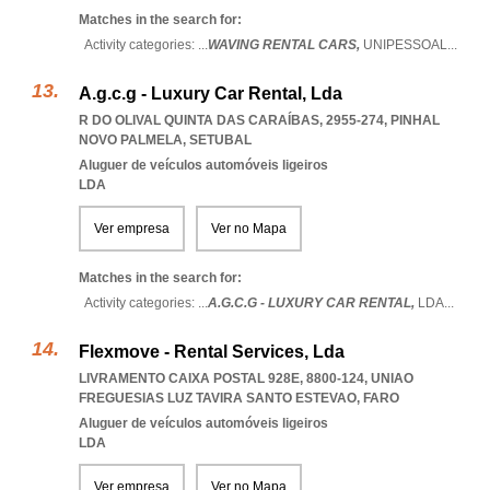
Matches in the search for:
Activity categories: ...
WAVING RENTAL CARS,
UNIPESSOAL
...
A.g.c.g - Luxury Car Rental, Lda
R DO OLIVAL QUINTA DAS CARAÍBAS, 2955-274
,
PINHAL
NOVO PALMELA
,
SETUBAL
Aluguer de veículos automóveis ligeiros
LDA
Ver empresa
Ver no Mapa
Matches in the search for:
Activity categories: ...
A.G.C.G - LUXURY CAR RENTAL,
LDA
...
Flexmove - Rental Services, Lda
LIVRAMENTO CAIXA POSTAL 928E, 8800-124
,
UNIAO
FREGUESIAS LUZ TAVIRA SANTO ESTEVAO
,
FARO
Aluguer de veículos automóveis ligeiros
LDA
Ver empresa
Ver no Mapa