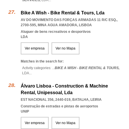
SERVICES,
LDA
...
Bike A Wish - Bike Rental & Tours, Lda
AV DO MOVIMENTO DAS FORÇAS ARMADAS 11 R/C ESQ.,
2700-595
,
MINA AGUA AMADORA
,
LISBOA
Aluguer de bens recreativos e desportivos
LDA
Ver empresa
Ver no Mapa
Matches in the search for:
Activity categories: ...
BIKE A WISH - BIKE RENTAL & TOURS,
LDA
...
Álvaro Lisboa - Construction & Machine
Rental, Unipessoal, Lda
EST NACIONAL 356, 2440-019
,
BATALHA
,
LEIRIA
Construção de estradas e pistas de aeroportos
UNIP
Ver empresa
Ver no Mapa