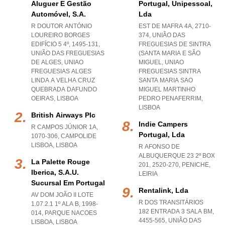
Aluguer E Gestão
Portugal, Unipessoal,
Automóvel, S.a.
Lda
R DOUTOR ANTÓNIO
EST DE MAFRA 4A, 2710-
LOUREIRO BORGES
374, UNIÃO DAS
EDIFÍCIO 5 4º, 1495-131,
FREGUESIAS DE SINTRA
UNIÃO DAS FREGUESIAS
(SANTA MARIA E SÃO
DE ALGES
,
UNIAO
MIGUEL
,
UNIAO
FREGUESIAS ALGES
FREGUESIAS SINTRA
LINDA A VELHA CRUZ
SANTA MARIA SAO
QUEBRADA DAFUNDO
MIGUEL MARTINHO
OEIRAS
,
LISBOA
PEDRO PENAFERRIM
,
LISBOA
British Airways Plc
Indie Campers
R CAMPOS JÚNIOR 1A,
Portugal, Lda
1070-306
,
CAMPOLIDE
LISBOA
,
LISBOA
R AFONSO DE
ALBUQUERQUE 23 2º BOX
La Palette Rouge
201, 2520-270
,
PENICHE
,
Iberica, S.a.u.
LEIRIA
Sucursal Em Portugal
Rentalink, Lda
AV DOM JOÃO II LOTE
R DOS TRANSITÁRIOS
1.07.2.1 1º ALA B, 1998-
182 ENTRADA 3 SALA BM,
014
,
PARQUE NACOES
4455-565, UNIÃO DAS
LISBOA
,
LISBOA