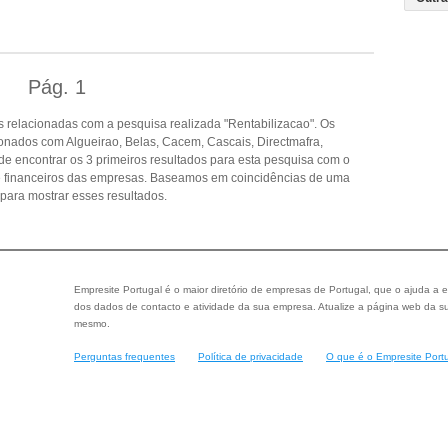
Pág.
1
 relacionadas com a pesquisa realizada "Rentabilizacao". Os
onados com Algueirao, Belas, Cacem, Cascais, Directmafra,
e encontrar os 3 primeiros resultados para esta pesquisa com o
s e financeiros das empresas. Baseamos em coincidências de uma
ara mostrar esses resultados.
Empresite Portugal é o maior diretório de empresas de Portugal, que o ajuda a e
dos dados de contacto e atividade da sua empresa. Atualize a página web da su
mesmo.
Perguntas frequentes
Política de privacidade
O que é o Empresite Port