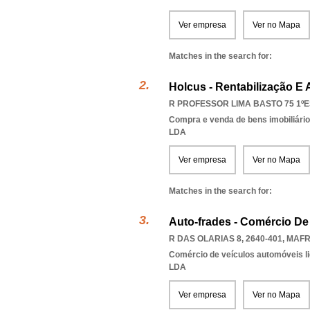
Ver empresa
Ver no Mapa
Matches in the search for:
Holcus - Rentabilização E 
R PROFESSOR LIMA BASTO 75 1ºES
Compra e venda de bens imobiliári
LDA
Ver empresa
Ver no Mapa
Matches in the search for:
Auto-frades - Comércio De
R DAS OLARIAS 8, 2640-401
,
MAF
Comércio de veículos automóveis li
LDA
Ver empresa
Ver no Mapa