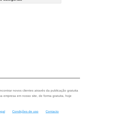
ncontrar novos clientes através da publicação gratuita
a empresa em nosso site, de forma gratuita, hoje
ugal
Condições de uso
Contacto