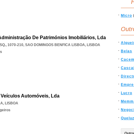
F
Micro
Outr
Administração De Patrimónios Imobiliários, Lda
Alguei
Q., 1070-210
,
SAO DOMINGOS BENFICA LISBOA
,
LISBOA
Belas
os
Cace
Casca
Direct
Empre
Lucro
 Veículos Automóveis, Lda
Memma
RA
,
LISBOA
Negoc
geiros
Quelu