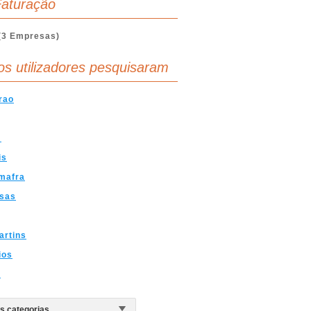
aturação
(3 Empresas)
os utilizadores pesquisaram
rao
m
is
mafra
sas
rtins
ios
z