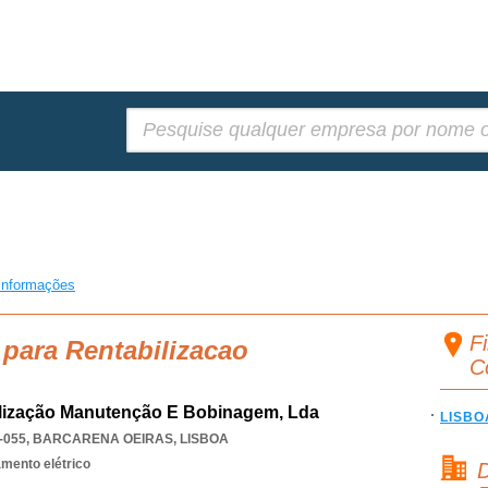
Pesquisar:
informações
Fi
 para Rentabilizacao
C
ilização Manutenção E Bobinagem, Lda
LISBO
-055
,
BARCARENA OEIRAS
,
LISBOA
mento elétrico
D