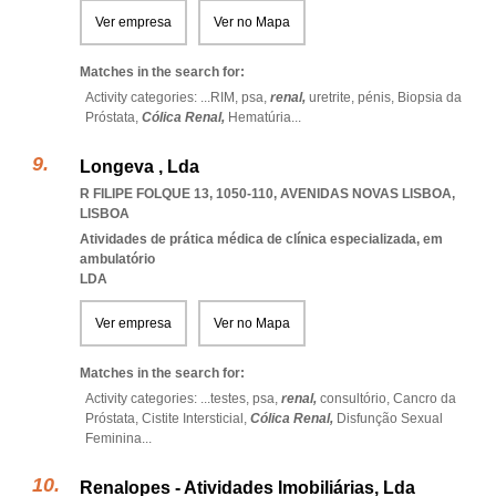
Ver empresa
Ver no Mapa
Matches in the search for:
Activity categories: ...
RIM,
psa,
renal,
uretrite,
pénis,
Biopsia da
Próstata,
Cólica Renal,
Hematúria
...
Longeva , Lda
R FILIPE FOLQUE 13, 1050-110
,
AVENIDAS NOVAS LISBOA
,
LISBOA
Atividades de prática médica de clínica especializada, em
ambulatório
LDA
Ver empresa
Ver no Mapa
Matches in the search for:
Activity categories: ...
testes,
psa,
renal,
consultório,
Cancro da
Próstata,
Cistite Intersticial,
Cólica Renal,
Disfunção Sexual
Feminina
...
Renalopes - Atividades Imobiliárias, Lda