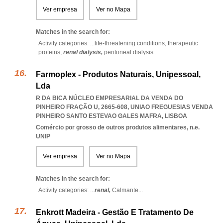
Ver empresa
Ver no Mapa
Matches in the search for:
Activity categories: ...
life-threatening conditions,
therapeutic
proteins,
renal dialysis,
peritoneal dialysis
...
Farmoplex - Produtos Naturais, Unipessoal,
Lda
R DA BICA NÚCLEO EMPRESARIAL DA VENDA DO
PINHEIRO FRAÇÃO U, 2665-608
,
UNIAO FREGUESIAS VENDA
PINHEIRO SANTO ESTEVAO GALES MAFRA
,
LISBOA
Comércio por grosso de outros produtos alimentares, n.e.
UNIP
Ver empresa
Ver no Mapa
Matches in the search for:
Activity categories: ...
renal,
Calmante
...
Enkrott Madeira - Gestão E Tratamento De