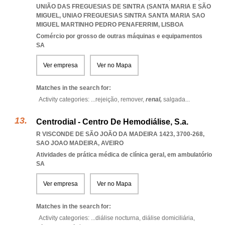
UNIÃO DAS FREGUESIAS DE SINTRA (SANTA MARIA E SÃO
MIGUEL
,
UNIAO FREGUESIAS SINTRA SANTA MARIA SAO
MIGUEL MARTINHO PEDRO PENAFERRIM
,
LISBOA
Comércio por grosso de outras máquinas e equipamentos
SA
Ver empresa
Ver no Mapa
Matches in the search for:
Activity categories: ...
rejeição,
remover,
renal,
salgada
...
Centrodial - Centro De Hemodiálise, S.a.
R VISCONDE DE SÃO JOÃO DA MADEIRA 1423, 3700-268
,
SAO JOAO MADEIRA
,
AVEIRO
Atividades de prática médica de clínica geral, em ambulatório
SA
Ver empresa
Ver no Mapa
Matches in the search for:
Activity categories: ...
diálise nocturna,
diálise domiciliária,