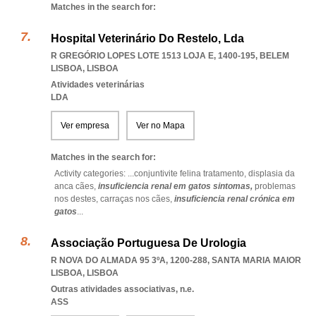
Matches in the search for:
Hospital Veterinário Do Restelo, Lda
R GREGÓRIO LOPES LOTE 1513 LOJA E, 1400-195
,
BELEM
LISBOA
,
LISBOA
Atividades veterinárias
LDA
Ver empresa
Ver no Mapa
Matches in the search for:
Activity categories: ...
conjuntivite felina tratamento,
displasia da
anca cães,
insuficiencia renal em gatos sintomas,
problemas
nos destes,
carraças nos cães,
insuficiencia renal crónica em
gatos
...
Associação Portuguesa De Urologia
R NOVA DO ALMADA 95 3ºA, 1200-288
,
SANTA MARIA MAIOR
LISBOA
,
LISBOA
Outras atividades associativas, n.e.
ASS