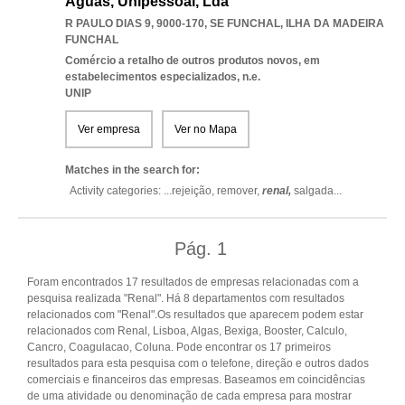
Águas, Unipessoal, Lda
R PAULO DIAS 9, 9000-170
,
SE FUNCHAL
,
ILHA DA MADEIRA
FUNCHAL
Comércio a retalho de outros produtos novos, em
estabelecimentos especializados, n.e.
UNIP
Ver empresa
Ver no Mapa
Matches in the search for:
Activity categories: ...
rejeição,
remover,
renal,
salgada
...
Pág.
1
Foram encontrados 17 resultados de empresas relacionadas com a
pesquisa realizada "Renal". Há 8 departamentos com resultados
relacionados com "Renal".Os resultados que aparecem podem estar
relacionados com Renal, Lisboa, Algas, Bexiga, Booster, Calculo,
Cancro, Coagulacao, Coluna. Pode encontrar os 17 primeiros
resultados para esta pesquisa com o telefone, direção e outros dados
comerciais e financeiros das empresas. Baseamos em coincidências
de uma atividade ou denominação de cada empresa para mostrar