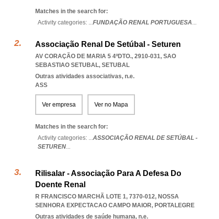
Matches in the search for:
Activity categories: ...
FUNDAÇÃO RENAL PORTUGUESA
...
Associação Renal De Setúbal - Seturen
AV CORAÇÃO DE MARIA 5 4ºDTO., 2910-031
,
SAO
SEBASTIAO SETUBAL
,
SETUBAL
Outras atividades associativas, n.e.
ASS
Ver empresa
Ver no Mapa
Matches in the search for:
Activity categories: ...
ASSOCIAÇÃO RENAL DE SETÚBAL -
SETUREN
...
Rilisalar - Associação Para A Defesa Do
Doente Renal
R FRANCISCO MARCHÃ LOTE 1, 7370-012
,
NOSSA
SENHORA EXPECTACAO CAMPO MAIOR
,
PORTALEGRE
Outras atividades de saúde humana, n.e.