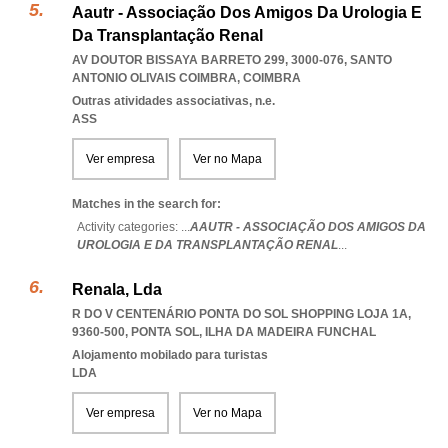
Aautr - Associação Dos Amigos Da Urologia E
Da Transplantação Renal
AV DOUTOR BISSAYA BARRETO 299, 3000-076
,
SANTO
ANTONIO OLIVAIS COIMBRA
,
COIMBRA
Outras atividades associativas, n.e.
ASS
Ver empresa
Ver no Mapa
Matches in the search for:
Activity categories: ...
AAUTR - ASSOCIAÇÃO DOS AMIGOS DA
UROLOGIA E DA TRANSPLANTAÇÃO RENAL
...
Renala, Lda
R DO V CENTENÁRIO PONTA DO SOL SHOPPING LOJA 1A,
9360-500
,
PONTA SOL
,
ILHA DA MADEIRA FUNCHAL
Alojamento mobilado para turistas
LDA
Ver empresa
Ver no Mapa