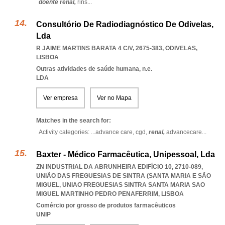
doente renal,
rins
...
Consultório De Radiodiagnóstico De Odivelas,
Lda
R JAIME MARTINS BARATA 4 C/V, 2675-383
,
ODIVELAS
,
LISBOA
Outras atividades de saúde humana, n.e.
LDA
Ver empresa
Ver no Mapa
Matches in the search for:
Activity categories: ...
advance care,
cgd,
renal,
advancecare
...
Baxter - Médico Farmacêutica, Unipessoal, Lda
ZN INDUSTRIAL DA ABRUNHEIRA EDIFÍCIO 10, 2710-089,
UNIÃO DAS FREGUESIAS DE SINTRA (SANTA MARIA E SÃO
MIGUEL
,
UNIAO FREGUESIAS SINTRA SANTA MARIA SAO
MIGUEL MARTINHO PEDRO PENAFERRIM
,
LISBOA
Comércio por grosso de produtos farmacêuticos
UNIP