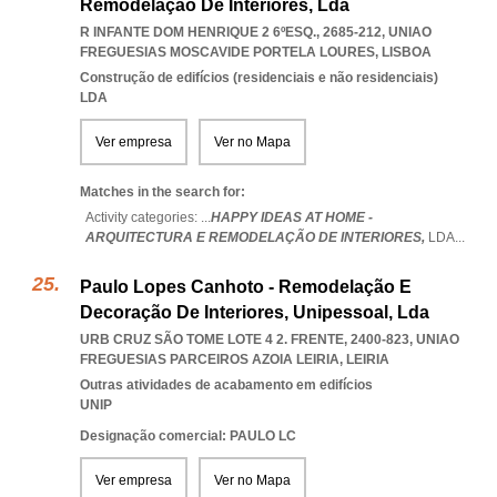
Remodelação De Interiores, Lda
R INFANTE DOM HENRIQUE 2 6ºESQ., 2685-212
,
UNIAO
FREGUESIAS MOSCAVIDE PORTELA LOURES
,
LISBOA
Construção de edifícios (residenciais e não residenciais)
LDA
Ver empresa
Ver no Mapa
Matches in the search for:
Activity categories: ...
HAPPY IDEAS AT HOME -
ARQUITECTURA E REMODELAÇÃO DE INTERIORES,
LDA
...
Paulo Lopes Canhoto - Remodelação E
Decoração De Interiores, Unipessoal, Lda
URB CRUZ SÃO TOME LOTE 4 2. FRENTE, 2400-823
,
UNIAO
FREGUESIAS PARCEIROS AZOIA LEIRIA
,
LEIRIA
Outras atividades de acabamento em edifícios
UNIP
Designação comercial: PAULO LC
Ver empresa
Ver no Mapa