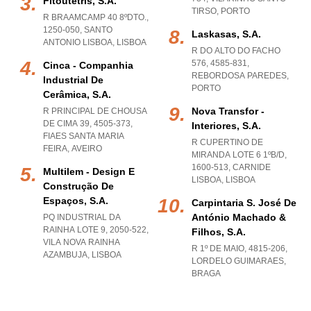
Fitoutetris, S.a.
TIRSO
,
PORTO
R BRAAMCAMP 40 8ºDTO.,
1250-050
,
SANTO
Laskasas, S.a.
ANTONIO LISBOA
,
LISBOA
R DO ALTO DO FACHO
576, 4585-831
,
Cinca - Companhia
REBORDOSA PAREDES
,
Industrial De
PORTO
Cerâmica, S.a.
Nova Transfor -
R PRINCIPAL DE CHOUSA
DE CIMA 39, 4505-373
,
Interiores, S.a.
FIAES SANTA MARIA
R CUPERTINO DE
FEIRA
,
AVEIRO
MIRANDA LOTE 6 1ºB/D,
1600-513
,
CARNIDE
Multilem - Design E
LISBOA
,
LISBOA
Construção De
Espaços, S.a.
Carpintaria S. José De
António Machado &
PQ INDUSTRIAL DA
RAINHA LOTE 9, 2050-522
,
Filhos, S.a.
VILA NOVA RAINHA
R 1º DE MAIO, 4815-206
,
AZAMBUJA
,
LISBOA
LORDELO GUIMARAES
,
BRAGA