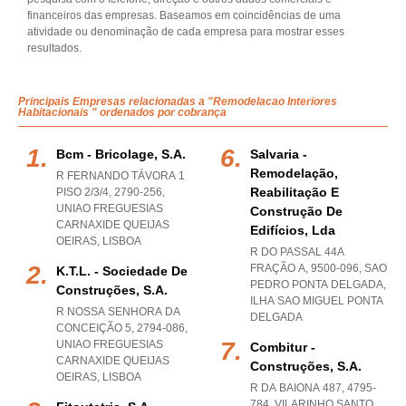
financeiros das empresas. Baseamos em coincidências de uma
atividade ou denominação de cada empresa para mostrar esses
resultados.
Principais Empresas relacionadas a "Remodelacao Interiores
Habitacionais " ordenados por cobrança
Bcm - Bricolage, S.a.
Salvaria -
Remodelação,
R FERNANDO TÁVORA 1
Reabilitação E
PISO 2/3/4, 2790-256
,
UNIAO FREGUESIAS
Construção De
CARNAXIDE QUEIJAS
Edifícios, Lda
OEIRAS
,
LISBOA
R DO PASSAL 44A
FRAÇÃO A, 9500-096
,
SAO
K.t.l. - Sociedade De
PEDRO PONTA DELGADA
,
Construções, S.a.
ILHA SAO MIGUEL PONTA
R NOSSA SENHORA DA
DELGADA
CONCEIÇÃO 5, 2794-086
,
UNIAO FREGUESIAS
Combitur -
CARNAXIDE QUEIJAS
Construções, S.a.
OEIRAS
,
LISBOA
R DA BAIONA 487, 4795-
784
,
VILARINHO SANTO