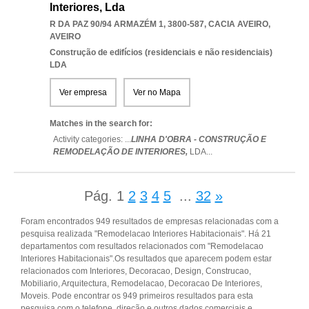
Interiores, Lda
R DA PAZ 90/94 ARMAZÉM 1, 3800-587
,
CACIA AVEIRO
,
AVEIRO
Construção de edifícios (residenciais e não residenciais)
LDA
Ver empresa
Ver no Mapa
Matches in the search for:
Activity categories: ...
LINHA D'OBRA - CONSTRUÇÃO E
REMODELAÇÃO DE INTERIORES,
LDA
...
Pág.
1
2
3
4
5
...
32
»
Foram encontrados 949 resultados de empresas relacionadas com a
pesquisa realizada "Remodelacao Interiores Habitacionais". Há 21
departamentos com resultados relacionados com "Remodelacao
Interiores Habitacionais".Os resultados que aparecem podem estar
relacionados com Interiores, Decoracao, Design, Construcao,
Mobiliario, Arquitectura, Remodelacao, Decoracao De Interiores,
Moveis. Pode encontrar os 949 primeiros resultados para esta
pesquisa com o telefone, direção e outros dados comerciais e