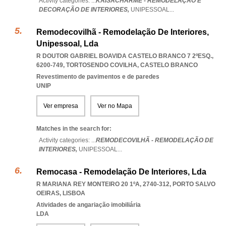
Activity categories: ...
KAISACHARME - REMODELAÇÃO E
DECORAÇÃO DE INTERIORES,
UNIPESSOAL
...
Remodecovilhã - Remodelação De Interiores,
Unipessoal, Lda
R DOUTOR GABRIEL BOAVIDA CASTELO BRANCO 7 2ºESQ.,
6200-749
,
TORTOSENDO COVILHA
,
CASTELO BRANCO
Revestimento de pavimentos e de paredes
UNIP
Ver empresa
Ver no Mapa
Matches in the search for:
Activity categories: ...
REMODECOVILHÃ - REMODELAÇÃO DE
INTERIORES,
UNIPESSOAL
...
Remocasa - Remodelação De Interiores, Lda
R MARIANA REY MONTEIRO 20 1ºA, 2740-312
,
PORTO SALVO
OEIRAS
,
LISBOA
Atividades de angariação imobiliária
LDA