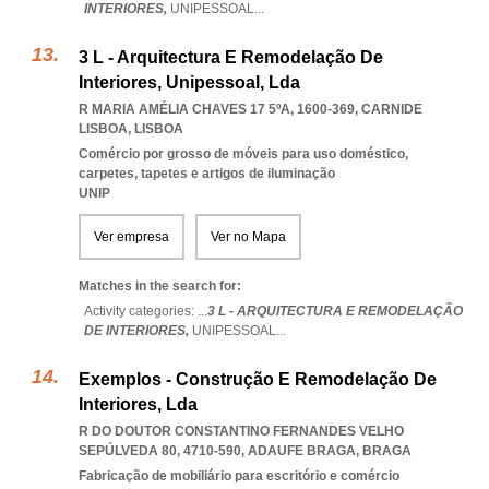
INTERIORES,
UNIPESSOAL
...
3 L - Arquitectura E Remodelação De
Interiores, Unipessoal, Lda
R MARIA AMÉLIA CHAVES 17 5ºA, 1600-369
,
CARNIDE
LISBOA
,
LISBOA
Comércio por grosso de móveis para uso doméstico,
carpetes, tapetes e artigos de iluminação
UNIP
Ver empresa
Ver no Mapa
Matches in the search for:
Activity categories: ...
3 L - ARQUITECTURA E REMODELAÇÃO
DE INTERIORES,
UNIPESSOAL
...
Exemplos - Construção E Remodelação De
Interiores, Lda
R DO DOUTOR CONSTANTINO FERNANDES VELHO
SEPÚLVEDA 80, 4710-590
,
ADAUFE BRAGA
,
BRAGA
Fabricação de mobiliário para escritório e comércio