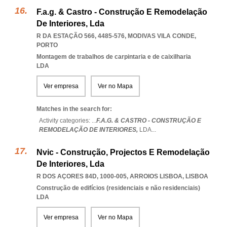
F.a.g. & Castro - Construção E Remodelação
De Interiores, Lda
R DA ESTAÇÃO 566, 4485-576
,
MODIVAS VILA CONDE
,
PORTO
Montagem de trabalhos de carpintaria e de caixilharia
LDA
Ver empresa
Ver no Mapa
Matches in the search for:
Activity categories: ...
F.A.G. & CASTRO - CONSTRUÇÃO E
REMODELAÇÃO DE INTERIORES,
LDA
...
Nvic - Construção, Projectos E Remodelação
De Interiores, Lda
R DOS AÇORES 84D, 1000-005
,
ARROIOS LISBOA
,
LISBOA
Construção de edifícios (residenciais e não residenciais)
LDA
Ver empresa
Ver no Mapa