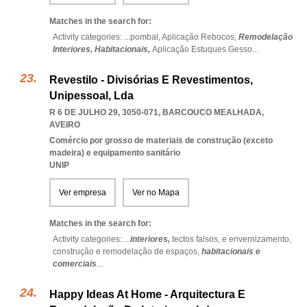
Matches in the search for:
Activity categories: ...
pombal,
Aplicação Rebocos,
Remodelação
Interiores,
Habitacionais,
Aplicação Estuques Gesso
...
Revestilo - Divisórias E Revestimentos,
Unipessoal, Lda
R 6 DE JULHO 29, 3050-071
,
BARCOUCO MEALHADA
,
AVEIRO
Comércio por grosso de materiais de construção (exceto
madeira) e equipamento sanitário
UNIP
Ver empresa
Ver no Mapa
Matches in the search for:
Activity categories: ...
interiores,
tectos falsos,
e envernizamento,
construção e remodelação de espaços,
habitacionais e
comerciais
...
Happy Ideas At Home - Arquitectura E