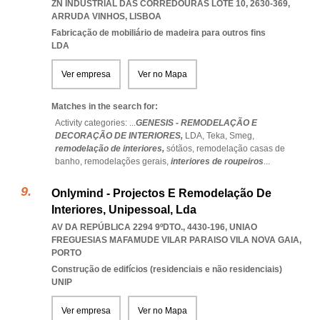
ZN INDUSTRIAL DAS CORREDOURAS LOTE 10, 2630-369
,
ARRUDA VINHOS
,
LISBOA
Fabricação de mobiliário de madeira para outros fins
LDA
Ver empresa
Ver no Mapa
Matches in the search for:
Activity categories: ...
GENESIS - REMODELAÇÃO E
DECORAÇÃO DE INTERIORES,
LDA,
Teka,
Smeg,
remodelação de interiores,
sótãos,
remodelação casas de
banho,
remodelações gerais,
interiores de roupeiros
...
Onlymind - Projectos E Remodelação De
Interiores, Unipessoal, Lda
AV DA REPÚBLICA 2294 9ºDTO., 4430-196
,
UNIAO
FREGUESIAS MAFAMUDE VILAR PARAISO VILA NOVA GAIA
,
PORTO
Construção de edifícios (residenciais e não residenciais)
UNIP
Ver empresa
Ver no Mapa