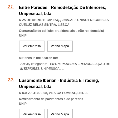
Entre Paredes - Remodelação De Interiores,
Unipessoal, Lda
R 25 DE ABRIL 11 C/V ESQ., 2605-219
,
UNIAO FREGUESIAS
QUELUZ BELAS SINTRA
,
LISBOA
Construção de edifícios (residenciais e não residenciais)
UNIP
Ver empresa
Ver no Mapa
Matches in the search for:
Activity categories: ...
ENTRE PAREDES - REMODELAÇÃO DE
INTERIORES,
UNIPESSOAL
...
Lusomonte Iberian - Indústria E Trading,
Unipessoal, Lda
R IC8 29, 3100-808
,
VILA CA POMBAL
,
LEIRIA
Revestimento de pavimentos e de paredes
UNIP
Ver empresa
Ver no Mapa