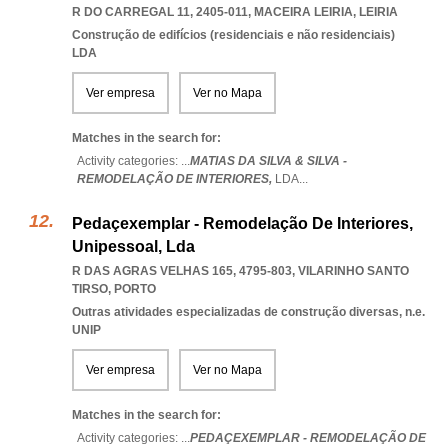
R DO CARREGAL 11, 2405-011
,
MACEIRA LEIRIA
,
LEIRIA
Construção de edifícios (residenciais e não residenciais)
LDA
Ver empresa
Ver no Mapa
Matches in the search for:
Activity categories: ...
MATIAS DA SILVA & SILVA -
REMODELAÇÃO DE INTERIORES,
LDA
...
Pedaçexemplar - Remodelação De Interiores,
Unipessoal, Lda
R DAS AGRAS VELHAS 165, 4795-803
,
VILARINHO SANTO
TIRSO
,
PORTO
Outras atividades especializadas de construção diversas, n.e.
UNIP
Ver empresa
Ver no Mapa
Matches in the search for:
Activity categories: ...
PEDAÇEXEMPLAR - REMODELAÇÃO DE