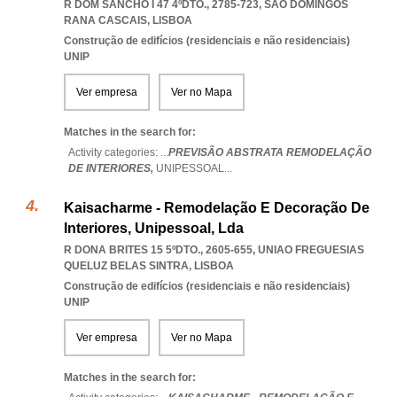
R DOM SANCHO I 47 4ºDTO., 2785-723
,
SAO DOMINGOS
RANA CASCAIS
,
LISBOA
Construção de edifícios (residenciais e não residenciais)
UNIP
Ver empresa
Ver no Mapa
Matches in the search for:
Activity categories: ...
PREVISÃO ABSTRATA REMODELAÇÃO
DE INTERIORES,
UNIPESSOAL
...
Kaisacharme - Remodelação E Decoração De
Interiores, Unipessoal, Lda
R DONA BRITES 15 5ºDTO., 2605-655
,
UNIAO FREGUESIAS
QUELUZ BELAS SINTRA
,
LISBOA
Construção de edifícios (residenciais e não residenciais)
UNIP
Ver empresa
Ver no Mapa
Matches in the search for: