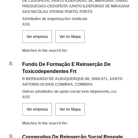
DE CEDOFEITA, SANTO ILDEFONSO, SE, MIRAGAIA
,
UNIAO
FREGUESIAS CEDOFEITA SANTO ILDEFONSO SE MIRAGAIA
SAO NICOLAU VITORIA PORTO
,
PORTO
Atividades de organizações sindicais
ASS
Ver empresa
Ver no Mapa
Matches in the search for:
Fundo De Formação E Reinserção De
Toxicodependentes Frt
R BERNARDO DE ALBUQUERQUE 86, 3000-071
,
SANTO
ANTONIO OLIVAIS COIMBRA
,
COIMBRA
Outras atividades de apoio social sem alojamento, n.e.
ASS
Ver empresa
Ver no Mapa
Matches in the search for:
Cooperativa De Reinserção Social Resgate,