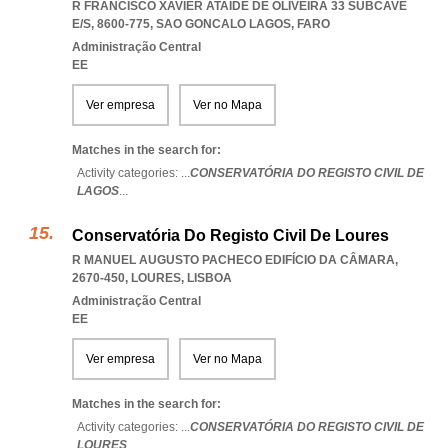
R FRANCISCO XAVIER ATAÍDE DE OLIVEIRA 33 SUBCAVE
E/S, 8600-775
,
SAO GONCALO LAGOS
,
FARO
Administração Central
EE
Ver empresa
Ver no Mapa
Matches in the search for:
Activity categories: ...
CONSERVATÓRIA DO REGISTO CIVIL DE
LAGOS
...
Conservatória Do Registo Civil De Loures
R MANUEL AUGUSTO PACHECO EDIFÍCIO DA CÂMARA,
2670-450
,
LOURES
,
LISBOA
Administração Central
EE
Ver empresa
Ver no Mapa
Matches in the search for:
Activity categories: ...
CONSERVATÓRIA DO REGISTO CIVIL DE
LOURES
...