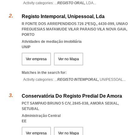
Activity categories: ...
REGISTO ORAL,
LDA
...
Registo Intemporal, Unipessoal, Lda
R FONTE DOS ARREPENDIDOS 726 2ºESQ., 4430-099
,
UNIAO
FREGUESIAS MAFAMUDE VILAR PARAISO VILA NOVA GAIA
,
PORTO
Atividades de mediação imobiliária
UNIP
Ver empresa
Ver no Mapa
Matches in the search for:
Activity categories: ...
REGISTO INTEMPORAL,
UNIPESSOAL
...
Conservatória Do Registo Predial De Amora
PCT SAMPAIO BRUNO 5 C/V, 2845-038
,
AMORA SEIXAL
,
SETUBAL
Administração Central
EE
Ver empresa
Ver no Mapa