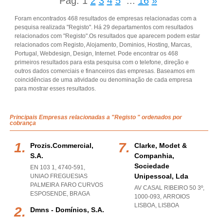
Pág.
1
2
3
4
5
...
16
»
Foram encontrados 468 resultados de empresas relacionadas com a
pesquisa realizada "Registo". Há 29 departamentos com resultados
relacionados com "Registo".Os resultados que aparecem podem estar
relacionados com Registo, Alojamento, Dominios, Hosting, Marcas,
Portugal, Webdesign, Design, Internet. Pode encontrar os 468
primeiros resultados para esta pesquisa com o telefone, direção e
outros dados comerciais e financeiros das empresas. Baseamos em
coincidências de uma atividade ou denominação de cada empresa
para mostrar esses resultados.
Principais Empresas relacionadas a "Registo " ordenados por
cobrança
Prozis.commercial,
Clarke, Modet &
S.a.
Companhia,
Sociedade
EN 103 1, 4740-591
,
Unipessoal, Lda
UNIAO FREGUESIAS
PALMEIRA FARO CURVOS
AV CASAL RIBEIRO 50 3º,
ESPOSENDE
,
BRAGA
1000-093
,
ARROIOS
LISBOA
,
LISBOA
Dmns - Domínios, S.a.