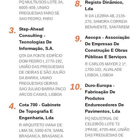
Registo Dinâmico,
PQ MULTIUSOS LOTE 3A,
8005-409
,
UNIAO
Lda
FREGUESIAS FARO SE
R DA LEZIRIA 4B, 2135-
SAO PEDRO
,
FARO
270
,
SAMORA CORREIA
BENAVENTE
,
SANTAREM
Step-Ahead
Consulting -
Aecops - Associação
Tecnologias De
De Empresas De
Informação, S.a.
Construção E Obras
QTA DA FONTE EDIFÍCIO
Públicas E Serviços
DOM PEDRO I, 2770-192,
R CARLOS MAYER 2 1º,
UNIÃO DAS FREGUESIAS
1700-102
,
ALVALADE
DE OEIRAS E SÃO JULIÃO
LISBOA
,
LISBOA
DA BARRA
,
UNIAO
FREGUESIAS OEIRAS
Duro-Europa -
SAO JULIAO BARRA PACO
Fabricação De
ARCOS CAXIAS
,
LISBOA
Produtos
Cota 700 - Gabinete
Endurecedores De
De Topografia E
Pavimentos, Lda
Engenharia, Lda
PQ NDUSTRIAL DE
CELEIRÓS LOTE T3
R ARQUITETO VIANA DE
2ªFASE, 4705-464, UNIÃO
LIMA 56, 5300-678
,
SAMIL
DAS FREGUESIAS DE
BRAGANCA
,
BRAGANCA