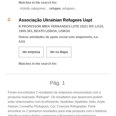
Matches in the search for:
Activity categories: ...
refugee,
refugees
...
Associação Ukrainian Refugees Uapt
R PROFESSOR MIRA FERNANDES LOTE 20/21 R/C LOJA,
1900-383
,
BEATO LISBOA
,
LISBOA
Outras atividades de apoio social sem alojamento, n.e.
ASS
Ver empresa
Ver no Mapa
Matches in the search for:
Pág.
1
Foram encontrados 2 resultados de empresas relacionadas com a
pesquisa realizada "Refugee". Os resultados que aparecem podem
estar relacionados com Acolhimento, Apatridas, Apatridia, Asilo, Asyle,
Asylum, Conselho Portugues, Cpr, Criancas Refugiadas. Pode
encontrar os 2 primeiros resultados para esta pesquisa com o telefone,
direção e outros dados comerciais e financeiros das empresas.