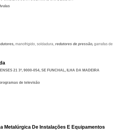
lvulas
dutores,
manofrigido,
soldadura,
redutores de pressão,
garrafas de
Lda
SES 21 3º, 9000-054
,
SE FUNCHAL
,
ILHA DA MADEIRA
 programas de televisão
ca Metalúrgica De Instalações E Equipamentos