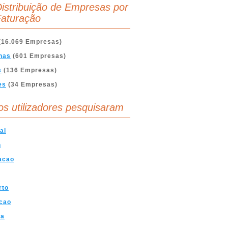
istribuição de Empresas por
aturação
(16.069 Empresas)
nas
(601 Empresas)
s
(136 Empresas)
es
(34 Empresas)
os utilizadores pesquisaram
al
n
acao
rto
cao
ra