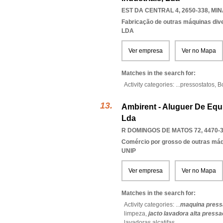
EST DA CENTRAL 4, 2650-338
,
MI
Fabricação de outras máquinas diver
LDA
Ver empresa
Ver no Mapa
Matches in the search for:
Activity categories: ...
pressostatos,
B
Ambirent - Aluguer De Equ
Lda
R DOMINGOS DE MATOS 72, 4470-
Comércio por grosso de outras má
UNIP
Ver empresa
Ver no Mapa
Matches in the search for:
Activity categories: ...
maquina press
limpeza,
jacto lavadora alta pressa
lavadoras alcatifas
...