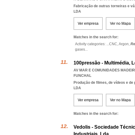
Fabricação de outras torneiras e vá
LDA
Ver empresa
Ver no Mapa
Matches in the search for:
Activity categories: ...
CNC,
Argon,
Re
gases
...
100pressão - Multimédia, 
AV MAR E COMUNIDADES MADEIREN
FUNCHAL
Produção de filmes, de vídeos e de
LDA
Ver empresa
Ver no Mapa
Matches in the search for:
Vedolis - Sociedade Técni
Industriais, Lda