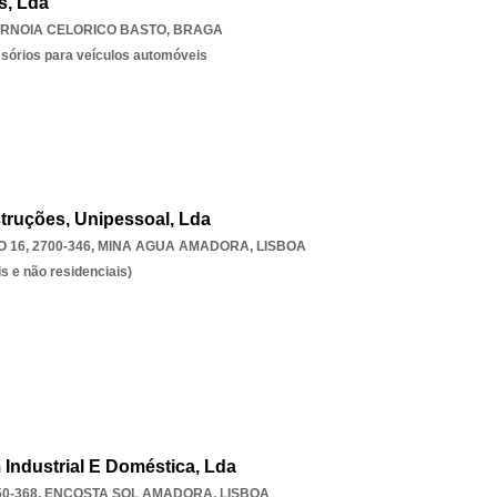
s, Lda
RNOIA CELORICO BASTO
,
BRAGA
ssórios para veículos automóveis
truções, Unipessoal, Lda
16, 2700-346
,
MINA AGUA AMADORA
,
LISBOA
s e não residenciais)
 Industrial E Doméstica, Lda
0-368
,
ENCOSTA SOL AMADORA
,
LISBOA