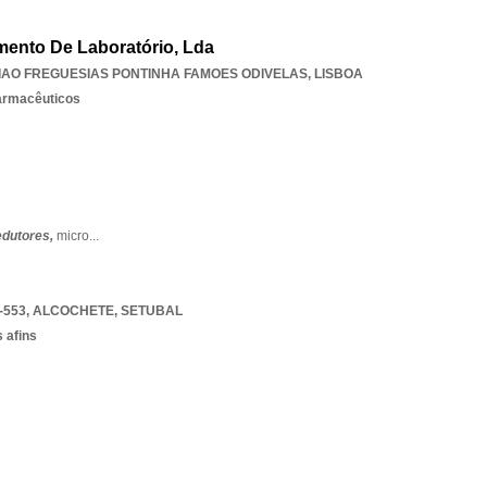
pamento De Laboratório, Lda
IAO FREGUESIAS PONTINHA FAMOES ODIVELAS
,
LISBOA
armacêuticos
dutores,
micro
...
-553
,
ALCOCHETE
,
SETUBAL
 afins