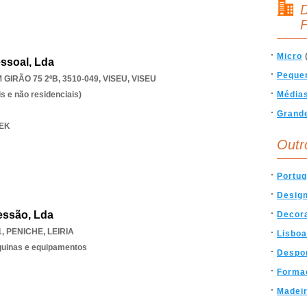
D
F
Micro
essoal, Lda
Peque
GIRÃO 75 2ºB, 3510-049
,
VISEU
,
VISEU
s e não residenciais)
Média
Grand
TEK
Outr
Portug
Desig
essão, Lda
Decor
1
,
PENICHE
,
LEIRIA
Lisboa
quinas e equipamentos
Despo
Forma
Madei