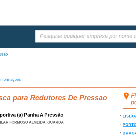
Pesquisar:
essao
o
informações
F
sca para Redutores De Pressao
p
portiva (a) Panha A Pressão
LISBO
ILAR FORMOSO ALMEIDA
,
GUARDA
PORT
BRAG