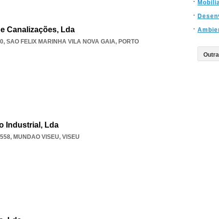
Mobili
Desen
De Canalizações, Lda
Ambie
80
,
SAO FELIX MARINHA VILA NOVA GAIA
,
PORTO
 Industrial, Lda
-558
,
MUNDAO VISEU
,
VISEU