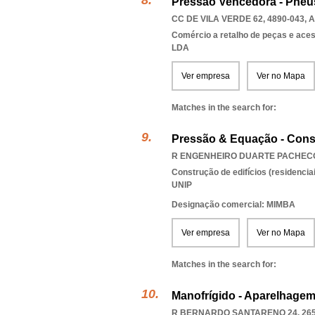
Pressão Vencedora - Pneu
CC DE VILA VERDE 62, 4890-043
,
A
Comércio a retalho de peças e ace
LDA
Ver empresa
Ver no Mapa
Matches in the search for:
Pressão & Equação - Cons
R ENGENHEIRO DUARTE PACHECO 
Construção de edifícios (residenciai
UNIP
Designação comercial: MIMBA
Ver empresa
Ver no Mapa
Matches in the search for:
Manofrígido - Aparelhagem
R BERNARDO SANTARENO 24, 265