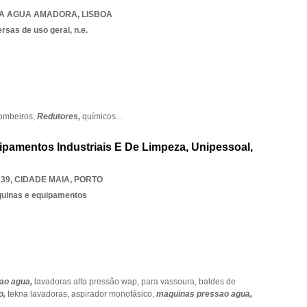
NA AGUA AMADORA
,
LISBOA
sas de uso geral, n.e.
ombeiros,
Redutores,
químicos
...
ipamentos Industriais E De Limpeza, Unipessoal,
339
,
CIDADE MAIA
,
PORTO
quinas e equipamentos
ao agua,
lavadoras alta pressão wap,
para vassoura,
baldes de
o,
tekna lavadoras,
aspirador monofásico,
maquinas pressao agua,