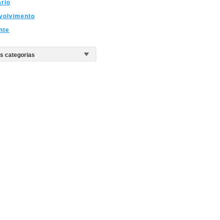
ario
volvimento
nte