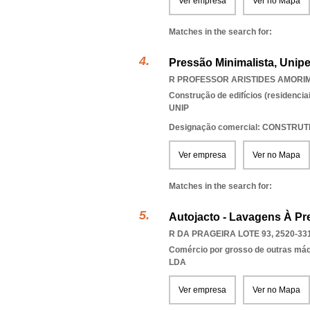
Ver empresa
Ver no Mapa
Matches in the search for:
Pressão Minimalista, Unip
R PROFESSOR ARISTIDES AMORIM 
Construção de edifícios (residenciai
UNIP
Designação comercial: CONSTRU
Ver empresa
Ver no Mapa
Matches in the search for:
Autojacto - Lavagens À Pr
R DA PRAGEIRA LOTE 93, 2520-33
Comércio por grosso de outras má
LDA
Ver empresa
Ver no Mapa