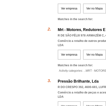
Ver empresa
Ver no Mapa
Matches in the search for:
Mrt - Motores, Redutores 
R DE SÃO FÉLIX 978 ARMAZÉM C, 
Comércio a retalho de outros produ
LDA
Ver empresa
Ver no Mapa
Matches in the search for:
Activity categories: ...
MRT - MOTOR
Pressão Brilhante, Lda
R DO CRESPO 392, 4600-681
,
LUFR
Comércio a retalho de peças e ace
LDA