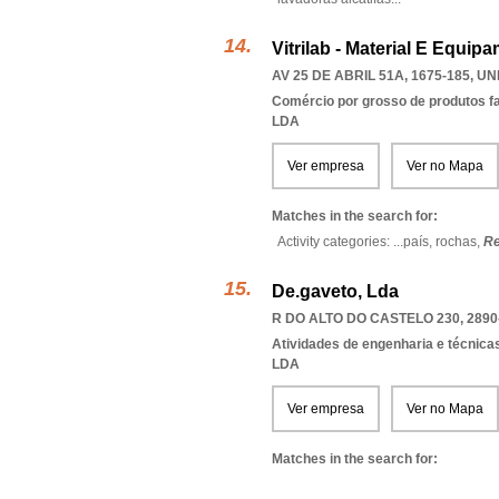
Vitrilab - Material E Equi
AV 25 DE ABRIL 51A, 1675-185
,
UN
Comércio por grosso de produtos f
LDA
Ver empresa
Ver no Mapa
Matches in the search for:
Activity categories: ...
país,
rochas,
Re
De.gaveto, Lda
R DO ALTO DO CASTELO 230, 2890
Atividades de engenharia e técnicas
LDA
Ver empresa
Ver no Mapa
Matches in the search for: