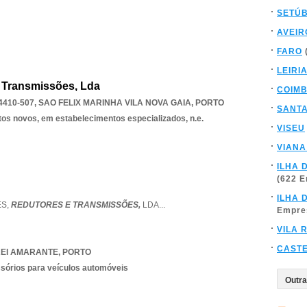
SETÚ
AVEIR
FARO
LEIRI
E Transmissões, Lda
COIM
4410-507
,
SAO FELIX MARINHA VILA NOVA GAIA
,
PORTO
SANT
tos novos, em estabelecimentos especializados, n.e.
VISEU
VIANA
ILHA 
(622 
ILHA 
ES,
REDUTORES E TRANSMISSÕES,
LDA
...
Empre
VILA 
CAST
EI AMARANTE
,
PORTO
ssórios para veículos automóveis