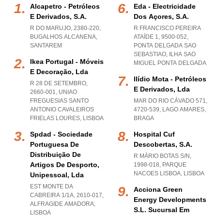
Alcapetro - Petróleos
Eda - Electricidade
E Derivados, S.a.
Dos Açores, S.a.
R DO MARUJO, 2380-220
,
R FRANCISCO PEREIRA
BUGALHOS ALCANENA
,
ATAÍDE 1, 9500-052
,
SANTAREM
PONTA DELGADA SAO
SEBASTIAO
,
ILHA SAO
Ikea Portugal - Móveis
MIGUEL PONTA DELGADA
E Decoração, Lda
Ilídio Mota - Petróleos
R 28 DE SETEMBRO,
E Derivados, Lda
2660-001
,
UNIAO
FREGUESIAS SANTO
MAR DO RIO CÁVADO 571,
ANTONIO CAVALEIROS
4720-539
,
LAGO AMARES
,
FRIELAS LOURES
,
LISBOA
BRAGA
Spdad - Sociedade
Hospital Cuf
Portuguesa De
Descobertas, S.a.
Distribuição De
R MÁRIO BOTAS S/N,
Artigos De Desporto,
1998-018
,
PARQUE
NACOES LISBOA
,
LISBOA
Unipessoal, Lda
EST MONTE DA
Acciona Green
CABREIRA 1/1A, 2610-017
,
Energy Developments
ALFRAGIDE AMADORA
,
S.l. Sucursal Em
LISBOA