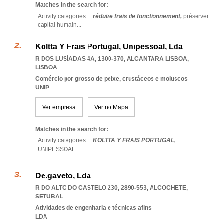
Matches in the search for:
Activity categories: ...
réduire frais de fonctionnement,
préserver
capital humain
...
Koltta Y Frais Portugal, Unipessoal, Lda
R DOS LUSÍADAS 4A, 1300-370
,
ALCANTARA LISBOA
,
LISBOA
Comércio por grosso de peixe, crustáceos e moluscos
UNIP
Ver empresa
Ver no Mapa
Matches in the search for:
Activity categories: ...
KOLTTA Y FRAIS PORTUGAL,
UNIPESSOAL
...
De.gaveto, Lda
R DO ALTO DO CASTELO 230, 2890-553
,
ALCOCHETE
,
SETUBAL
Atividades de engenharia e técnicas afins
LDA