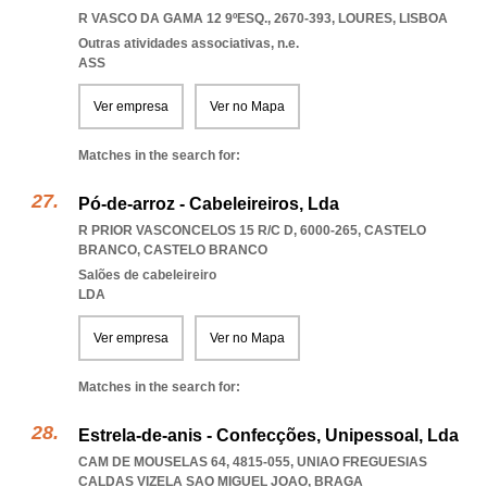
R VASCO DA GAMA 12 9ºESQ., 2670-393
,
LOURES
,
LISBOA
Outras atividades associativas, n.e.
ASS
Ver empresa
Ver no Mapa
Matches in the search for:
Pó-de-arroz - Cabeleireiros, Lda
R PRIOR VASCONCELOS 15 R/C D, 6000-265
,
CASTELO
BRANCO
,
CASTELO BRANCO
Salões de cabeleireiro
LDA
Ver empresa
Ver no Mapa
Matches in the search for:
Estrela-de-anis - Confecções, Unipessoal, Lda
CAM DE MOUSELAS 64, 4815-055
,
UNIAO FREGUESIAS
CALDAS VIZELA SAO MIGUEL JOAO
,
BRAGA