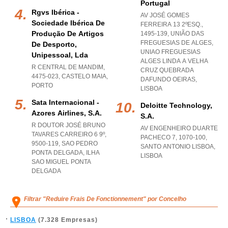
Portugal
Rgvs Ibérica -
AV JOSÉ GOMES
Sociedade Ibérica De
FERREIRA 13 2ºESQ.,
Produção De Artigos
1495-139, UNIÃO DAS
FREGUESIAS DE ALGES
,
De Desporto,
UNIAO FREGUESIAS
Unipessoal, Lda
ALGES LINDA A VELHA
R CENTRAL DE MANDIM,
CRUZ QUEBRADA
4475-023
,
CASTELO MAIA
,
DAFUNDO OEIRAS
,
PORTO
LISBOA
Sata Internacional -
Deloitte Technology,
Azores Airlines, S.a.
S.a.
R DOUTOR JOSÉ BRUNO
AV ENGENHEIRO DUARTE
TAVARES CARREIRO 6 9º,
PACHECO 7, 1070-100
,
9500-119
,
SAO PEDRO
SANTO ANTONIO LISBOA
,
PONTA DELGADA
,
ILHA
LISBOA
SAO MIGUEL PONTA
DELGADA
Filtrar "Reduire Frais De Fonctionnement" por Concelho
LISBOA
(7.328 Empresas)