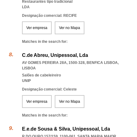
Restaurantes tipo tradicional
LDA
Designação comercial: RECIFE
Ver empresa
Ver no Mapa
Matches in the search for:
C.de Abreu, Unipessoal, Lda
AV GOMES PEREIRA 28A, 1500-328
,
BENFICA LISBOA
,
LISBOA
Salões de cabeleireiro
UNIP
Designação comercial: Celeste
Ver empresa
Ver no Mapa
Matches in the search for:
E.e.de Sousa & Silva, Unipessoal, Lda
R DO OURO 157/159, 1100-061
,
SANTA MARIA MAIOR