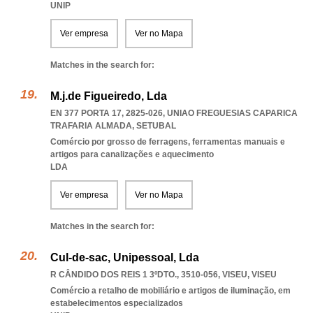
UNIP
Ver empresa
Ver no Mapa
Matches in the search for:
M.j.de Figueiredo, Lda
EN 377 PORTA 17, 2825-026
,
UNIAO FREGUESIAS CAPARICA
TRAFARIA ALMADA
,
SETUBAL
Comércio por grosso de ferragens, ferramentas manuais e
artigos para canalizações e aquecimento
LDA
Ver empresa
Ver no Mapa
Matches in the search for:
Cul-de-sac, Unipessoal, Lda
R CÂNDIDO DOS REIS 1 3ºDTO., 3510-056
,
VISEU
,
VISEU
Comércio a retalho de mobiliário e artigos de iluminação, em
estabelecimentos especializados