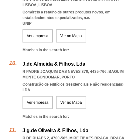
LISBOA
,
LISBOA
Comércio a retalho de outros produtos novos, em
estabelecimentos especializados, n.e.
UNIP
Ver empresa
Ver no Mapa
Matches in the search for:
J.de Almeida & Filhos, Lda
R PADRE JOAQUIM DAS NEVES 870, 4435-766
,
BAGUIM
MONTE GONDOMAR
,
PORTO
Construção de edifícios (residenciais e não residenciais)
LDA
Ver empresa
Ver no Mapa
Matches in the search for:
J.g.de Oliveira & Filhos, Lda
R DE RUÃES 2, 4700-565
,
MIRE TIBAES BRAGA
,
BRAGA