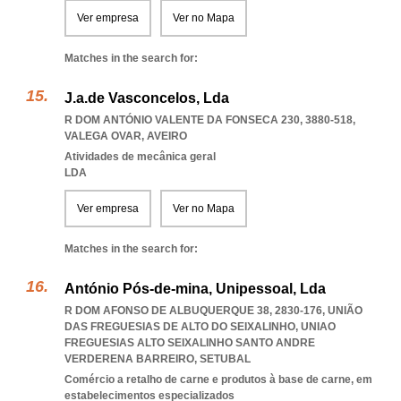
Ver empresa
Ver no Mapa
Matches in the search for:
J.a.de Vasconcelos, Lda
R DOM ANTÓNIO VALENTE DA FONSECA 230, 3880-518
,
VALEGA OVAR
,
AVEIRO
Atividades de mecânica geral
LDA
Ver empresa
Ver no Mapa
Matches in the search for:
António Pós-de-mina, Unipessoal, Lda
R DOM AFONSO DE ALBUQUERQUE 38, 2830-176, UNIÃO
DAS FREGUESIAS DE ALTO DO SEIXALINHO
,
UNIAO
FREGUESIAS ALTO SEIXALINHO SANTO ANDRE
VERDERENA BARREIRO
,
SETUBAL
Comércio a retalho de carne e produtos à base de carne, em
estabelecimentos especializados