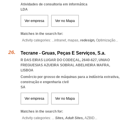
Atividades de consultoria em informática
LDA
Ver empresa
Ver no Mapa
Matches in the search for:
Activity categories: ...
intranet,
mapas,
redesign,
Optimização
...
Tecrane - Gruas, Peças E Serviços, S.a.
R DAS EIRAS LUGAR DO CODEÇAL, 2640-627
,
UNIAO
FREGUESIAS AZUEIRA SOBRAL ABELHEIRA MAFRA
,
LISBOA
Comércio por grosso de máquinas para a indústria extrativa,
construção e engenharia civil
SA
Ver empresa
Ver no Mapa
Matches in the search for:
Activity categories: ...
Sites,
Adult Sites,
AZBID
...