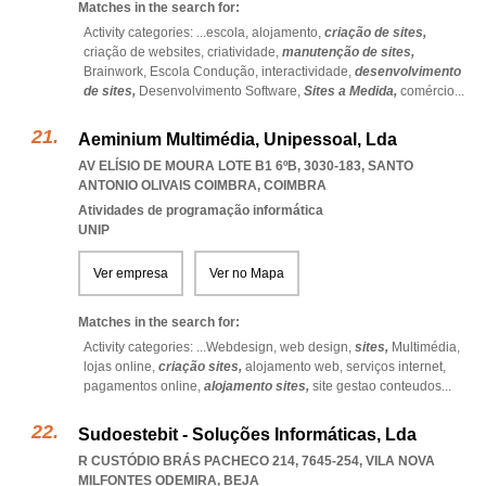
Matches in the search for:
Activity categories: ...
escola,
alojamento,
criação de sites,
criação de websites,
criatividade,
manutenção de sites,
Brainwork,
Escola Condução,
interactividade,
desenvolvimento
de sites,
Desenvolvimento Software,
Sites a Medida,
comércio
...
Aeminium Multimédia, Unipessoal, Lda
AV ELÍSIO DE MOURA LOTE B1 6ºB, 3030-183
,
SANTO
ANTONIO OLIVAIS COIMBRA
,
COIMBRA
Atividades de programação informática
UNIP
Ver empresa
Ver no Mapa
Matches in the search for:
Activity categories: ...
Webdesign,
web design,
sites,
Multimédia,
lojas online,
criação sites,
alojamento web,
serviços internet,
pagamentos online,
alojamento sites,
site gestao conteudos
...
Sudoestebit - Soluções Informáticas, Lda
R CUSTÓDIO BRÁS PACHECO 214, 7645-254
,
VILA NOVA
MILFONTES ODEMIRA
,
BEJA