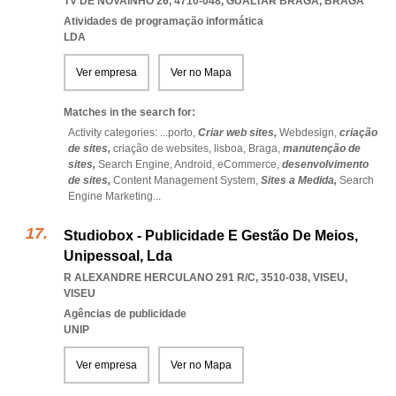
TV DE NOVAINHO 26, 4710-048
,
GUALTAR BRAGA
,
BRAGA
Atividades de programação informática
LDA
Ver empresa
Ver no Mapa
Matches in the search for:
Activity categories: ...
porto,
Criar web sites,
Webdesign,
criação
de sites,
criação de websites,
lisboa,
Braga,
manutenção de
sites,
Search Engine,
Android,
eCommerce,
desenvolvimento
de sites,
Content Management System,
Sites a Medida,
Search
Engine Marketing
...
Studiobox - Publicidade E Gestão De Meios,
Unipessoal, Lda
R ALEXANDRE HERCULANO 291 R/C, 3510-038
,
VISEU
,
VISEU
Agências de publicidade
UNIP
Ver empresa
Ver no Mapa