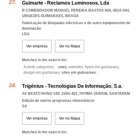
Guimarte - Reclamos Luminosos, Lda
R COMENDADOR MANUEL PEREIRA BASTOS 908, 4810-504
,
URGEZES GUIMARAES
,
BRAGA
Fabricação de lâmpadas eléctricas e de outro equipamento de
iluminação
LDA
Ver empresa
Ver no Mapa
Matches in the search for:
Activity categories: ...
sites,
websites,
flyers em guimaraes,
design em guimaraes,
sites em guimaraes
...
Trigénius - Tecnologias De Informação, S.a.
AV BEATO NUNO 340, 2495-401
,
FATIMA OUREM
,
SANTAREM
Edição de outros programas informáticos
SA
Ver empresa
Ver no Mapa
Matches in the search for: