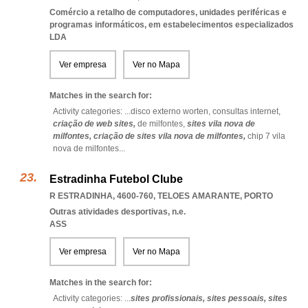
Comércio a retalho de computadores, unidades periféricas e
programas informáticos, em estabelecimentos especializados
LDA
Ver empresa
Ver no Mapa
Matches in the search for:
Activity categories: ...
disco externo worten,
consultas internet,
criação de web sites,
de milfontes,
sites vila nova de
milfontes,
criação de sites vila nova de milfontes,
chip 7 vila
nova de milfontes
...
Estradinha Futebol Clube
R ESTRADINHA, 4600-760
,
TELOES AMARANTE
,
PORTO
Outras atividades desportivas, n.e.
ASS
Ver empresa
Ver no Mapa
Matches in the search for:
Activity categories: ...
sites profissionais,
sites pessoais,
sites