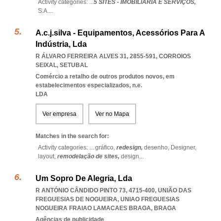
Activity categories: ...
5 SITES - IMOBILIÁRIA E SERVIÇOS,
S.A.
...
A.c.j.silva - Equipamentos, Acessórios Para A
Indústria, Lda
R ÁLVARO FERREIRA ALVES 31, 2855-591
,
CORROIOS
SEIXAL
,
SETUBAL
Comércio a retalho de outros produtos novos, em
estabelecimentos especializados, n.e.
LDA
Ver empresa
Ver no Mapa
Matches in the search for:
Activity categories: ...
gráfico,
redesign,
desenho,
Designer,
layout,
remodelação de sites,
design
...
Um Sopro De Alegria, Lda
R ANTÓNIO CÂNDIDO PINTO 73, 4715-400, UNIÃO DAS
FREGUESIAS DE NOGUEIRA
,
UNIAO FREGUESIAS
NOGUEIRA FRAIAO LAMACAES BRAGA
,
BRAGA
Agências de publicidade