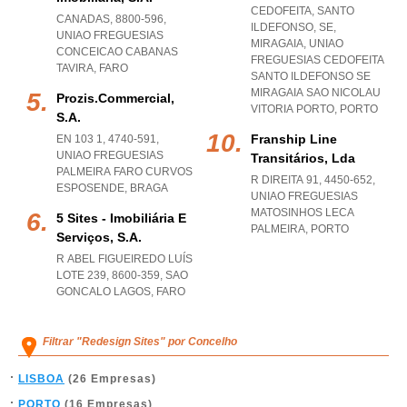
CEDOFEITA, SANTO
CANADAS, 8800-596
,
ILDEFONSO, SE,
UNIAO FREGUESIAS
MIRAGAIA
,
UNIAO
CONCEICAO CABANAS
FREGUESIAS CEDOFEITA
TAVIRA
,
FARO
SANTO ILDEFONSO SE
MIRAGAIA SAO NICOLAU
Prozis.commercial,
VITORIA PORTO
,
PORTO
S.a.
Franship Line
EN 103 1, 4740-591
,
UNIAO FREGUESIAS
Transitários, Lda
PALMEIRA FARO CURVOS
R DIREITA 91, 4450-652
,
ESPOSENDE
,
BRAGA
UNIAO FREGUESIAS
MATOSINHOS LECA
5 Sites - Imobiliária E
PALMEIRA
,
PORTO
Serviços, S.a.
R ABEL FIGUEIREDO LUÍS
LOTE 239, 8600-359
,
SAO
GONCALO LAGOS
,
FARO
Filtrar "Redesign Sites" por Concelho
LISBOA
(26 Empresas)
PORTO
(16 Empresas)