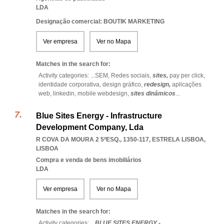
LDA
Designação comercial: BOUTIK MARKETING
Ver empresa
Ver no Mapa
Matches in the search for:
Activity categories: ...
SEM,
Redes sociais,
sites,
pay per click,
identidade corporativa,
design gráfico,
redesign,
aplicações
web,
linkedin,
mobile webdesign,
sites dinâmicos
...
Blue Sites Energy - Infrastructure
Development Company, Lda
R COVA DA MOURA 2 5ºESQ., 1350-117
,
ESTRELA LISBOA
,
LISBOA
Compra e venda de bens imobiliários
LDA
Ver empresa
Ver no Mapa
Matches in the search for:
Activity categories: ...
BLUE SITES ENERGY -