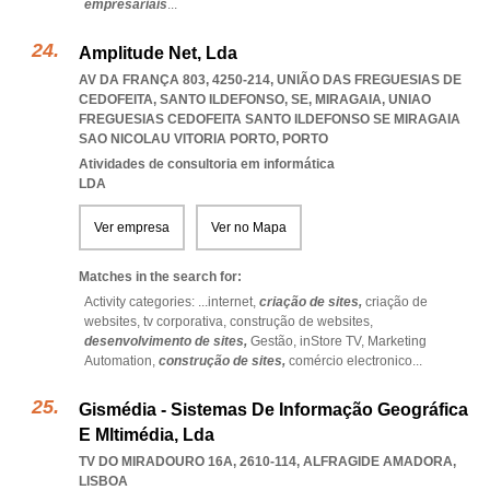
empresariais
...
Amplitude Net, Lda
AV DA FRANÇA 803, 4250-214, UNIÃO DAS FREGUESIAS DE
CEDOFEITA, SANTO ILDEFONSO, SE, MIRAGAIA
,
UNIAO
FREGUESIAS CEDOFEITA SANTO ILDEFONSO SE MIRAGAIA
SAO NICOLAU VITORIA PORTO
,
PORTO
Atividades de consultoria em informática
LDA
Ver empresa
Ver no Mapa
Matches in the search for:
Activity categories: ...
internet,
criação de sites,
criação de
websites,
tv corporativa,
construção de websites,
desenvolvimento de sites,
Gestão,
inStore TV,
Marketing
Automation,
construção de sites,
comércio electronico
...
Gismédia - Sistemas De Informação Geográfica
E Mltimédia, Lda
TV DO MIRADOURO 16A, 2610-114
,
ALFRAGIDE AMADORA
,
LISBOA