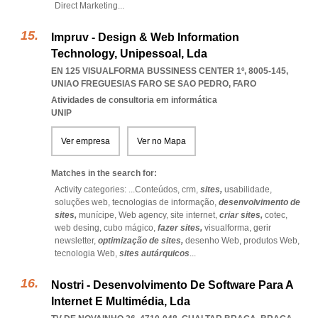
Direct Marketing
...
Impruv - Design & Web Information
Technology, Unipessoal, Lda
EN 125 VISUALFORMA BUSSINESS CENTER 1º, 8005-145
,
UNIAO FREGUESIAS FARO SE SAO PEDRO
,
FARO
Atividades de consultoria em informática
UNIP
Ver empresa
Ver no Mapa
Matches in the search for:
Activity categories: ...
Conteúdos,
crm,
sites,
usabilidade,
soluções web,
tecnologias de informação,
desenvolvimento de
sites,
munícipe,
Web agency,
site internet,
criar sites,
cotec,
web desing,
cubo mágico,
fazer sites,
visualforma,
gerir
newsletter,
optimização de sites,
desenho Web,
produtos Web,
tecnologia Web,
sites autárquicos
...
Nostri - Desenvolvimento De Software Para A
Internet E Multimédia, Lda