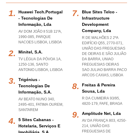
Huawei Tech.portugal
Blue Sites Telco -
- Tecnologias De
Infrastructure
Informação, Lda
Development
Company, Lda
AV DOM JOÃO II 51B 11ºA,
1990-085
,
PARQUE
R DE MALHÕES 2 2ºA
NACOES LISBOA
,
LISBOA
EDIFÍCIO Q55, 2770-071,
UNIÃO DAS FREGUESIAS
Minitel, S.a.
DE OEIRAS E SÃO JULIÃO
TV LÉGUA DA PÓVOA 1A,
DA BARRA
,
UNIAO
1250-136
,
SANTO
FREGUESIAS OEIRAS
ANTONIO LISBOA
,
LISBOA
SAO JULIAO BARRA PACO
ARCOS CAXIAS
,
LISBOA
Trigénius -
Freitas & Pereira
Tecnologias De
Sousa, Lda
Informação, S.a.
R DA CUMIEIRA 93/95,
AV BEATO NUNO 340,
4820-179
,
FAFE
,
BRAGA
2495-401
,
FATIMA OUREM
,
SANTAREM
Amplitude Net, Lda
5 Sites Cabanas -
AV DA FRANÇA 803, 4250-
Hotelaria, Serviços E
214, UNIÃO DAS
FREGUESIAS DE
Imobiliária, S.a.