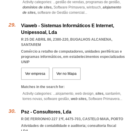
Activity categories: ...
gestão de vendas,
programas de gestão,
domínios de sites,
Software Primavera,
wintouch,
alojamento
de sites,
software de Gestão comercial
...
Viaweb - Sistemas Informáticos E Internet,
Unipessoal, Lda
R 25 DE ABRIL 86, 2380-220
,
BUGALHOS ALCANENA
,
SANTAREM
Comércio a retalho de computadores, unidades periféricas e
programas informáticos, em estabelecimentos especializados
UNIP
Ver empresa
Ver no Mapa
Matches in the search for:
Activity categories: ...
alojamento,
web design,
sites,
santarém,
torres novas,
software gestão,
web sites,
Software Primavera
...
Psz - Consultores, Lda
R DE FERRONHO 227 1ºF, 4475-703
,
CASTELO MAIA
,
PORTO
Atividades de contabilidade e auditoria; consultoria fiscal