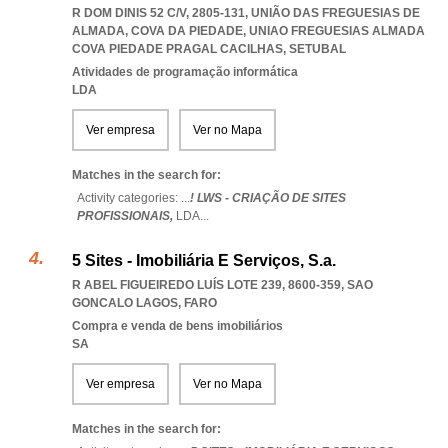
R DOM DINIS 52 C/V, 2805-131, UNIÃO DAS FREGUESIAS DE
ALMADA, COVA DA PIEDADE
,
UNIAO FREGUESIAS ALMADA
COVA PIEDADE PRAGAL CACILHAS
,
SETUBAL
Atividades de programação informática
LDA
Ver empresa
Ver no Mapa
Matches in the search for:
Activity categories: ...
! LWS - CRIAÇÃO DE SITES
PROFISSIONAIS,
LDA
...
5 Sites - Imobiliária E Serviços, S.a.
R ABEL FIGUEIREDO LUÍS LOTE 239, 8600-359
,
SAO
GONCALO LAGOS
,
FARO
Compra e venda de bens imobiliários
SA
Ver empresa
Ver no Mapa
Matches in the search for: