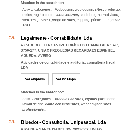
Matches in the search for:
Activity categories: ...
Webdesign,
web design,
sites,
produção,
meios,
região centro,
sites internet,
studiobox,
internet viseu,
web design viseu,
preço de sites,
clipping,
públicidade,
fazer
sites
...
Legalmente - Contabilidade, Lda
R CABEDO E LENCASTRE EDIFÍCIO DO CAMPO ALA 1 RC,
3750-177
,
UNIAO FREGUESIAS RECARDAES ESPINHEL
AGUEDA
,
AVEIRO
Atividades de contabilidade e auditoria; consultoria fiscal
LDA
Ver empresa
Ver no Mapa
Matches in the search for:
Activity categories: ...
modelos de sites,
layouts para sites,
layout de site,
como construir sites,
webdesigner,
sites
profissionais
...
Bluedot - Consultoria, Unipessoal, Lda
R RAINHA SANTA ISABEL S/N, 2025-507
,
UNIAO