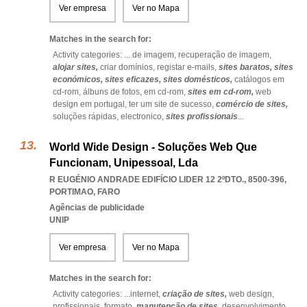
Ver empresa
Ver no Mapa
Matches in the search for:
Activity categories: ...
de imagem,
recuperação de imagem,
alojar sites,
criar domínios,
registar e-mails,
sites baratos,
sites
económicos,
sites eficazes,
sites domésticos,
catálogos em
cd-rom,
álbuns de fotos,
em cd-rom,
sites em cd-rom,
web
design em portugal,
ter um site de sucesso,
comércio de sites,
soluções rápidas,
electronico,
sites profissionais
...
World Wide Design - Soluções Web Que
Funcionam, Unipessoal, Lda
R EUGÉNIO ANDRADE EDIFÍCIO LIDER 12 2ºDTO., 8500-396
,
PORTIMAO
,
FARO
Agências de publicidade
UNIP
Ver empresa
Ver no Mapa
Matches in the search for:
Activity categories: ...
internet,
criação de sites,
web design,
profissionais,
formato,
manutenção de sites,
desenvolvimento,