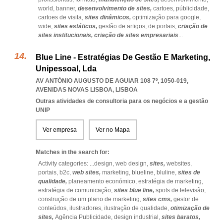
world,
banner,
desenvolvimento de sites,
cartoes,
públicidade,
cartoes de visita,
sites dinâmicos,
optimização para google,
wide,
sites estáticos,
gestão de artigos,
de portais,
criação de
sites institucionais,
criação de sites empresariais
...
Blue Line - Estratégias De Gestão E Marketing,
Unipessoal, Lda
AV ANTÓNIO AUGUSTO DE AGUIAR 108 7º, 1050-019
,
AVENIDAS NOVAS LISBOA
,
LISBOA
Outras atividades de consultoria para os negócios e a gestão
UNIP
Ver empresa
Ver no Mapa
Matches in the search for:
Activity categories: ...
design,
web design,
sites,
websites,
portais,
b2c,
web sites,
marketing,
blueline,
bluline,
sites de
qualidade,
planeamento económico,
estratégia de marketing,
estratégia de comunicação,
sites blue line,
spots de televisão,
construção de um plano de marketing,
sites cms,
gestor de
conteúdos,
ilustradores,
ilustração de qualidade,
otimização de
sites,
Agência Publicidade,
design industrial,
sites baratos,