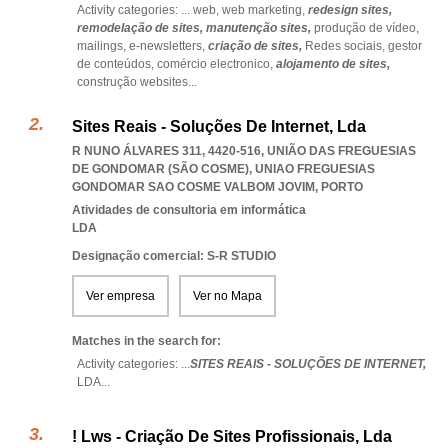
Activity categories: ...
web,
web marketing,
redesign sites,
remodelação de sites,
manutenção sites,
produção de vídeo,
mailings,
e-newsletters,
criação de sites,
Redes sociais,
gestor
de conteúdos,
comércio electronico,
alojamento de sites,
construção websites
...
Sites Reais - Soluções De Internet, Lda
R NUNO ÁLVARES 311, 4420-516, UNIÃO DAS FREGUESIAS
DE GONDOMAR (SÃO COSME)
,
UNIAO FREGUESIAS
GONDOMAR SAO COSME VALBOM JOVIM
,
PORTO
Atividades de consultoria em informática
LDA
Designação comercial: S-R STUDIO
Ver empresa
Ver no Mapa
Matches in the search for:
Activity categories: ...
SITES REAIS - SOLUÇÕES DE INTERNET,
LDA
...
! Lws - Criação De Sites Profissionais, Lda