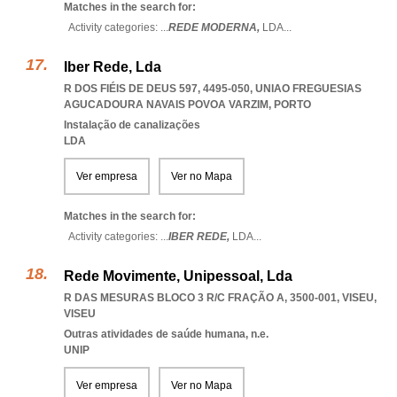
Matches in the search for:
Activity categories: ...
REDE MODERNA,
LDA
...
Iber Rede, Lda
R DOS FIÉIS DE DEUS 597, 4495-050
,
UNIAO FREGUESIAS
AGUCADOURA NAVAIS POVOA VARZIM
,
PORTO
Instalação de canalizações
LDA
Ver empresa
Ver no Mapa
Matches in the search for:
Activity categories: ...
IBER REDE,
LDA
...
Rede Movimente, Unipessoal, Lda
R DAS MESURAS BLOCO 3 R/C FRAÇÃO A, 3500-001
,
VISEU
,
VISEU
Outras atividades de saúde humana, n.e.
UNIP
Ver empresa
Ver no Mapa