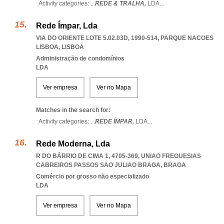
Activity categories: ...
REDE & TRALHA,
LDA
...
Rede Ímpar, Lda
VIA DO ORIENTE LOTE 5.02.03D, 1990-514
,
PARQUE NACOES
LISBOA
,
LISBOA
Administração de condomínios
LDA
Ver empresa
Ver no Mapa
Matches in the search for:
Activity categories: ...
REDE ÍMPAR,
LDA
...
Rede Moderna, Lda
R DO BÁRRIO DE CIMA 1, 4705-369
,
UNIAO FREGUESIAS
CABREIROS PASSOS SAO JULIAO BRAGA
,
BRAGA
Comércio por grosso não especializado
LDA
Ver empresa
Ver no Mapa