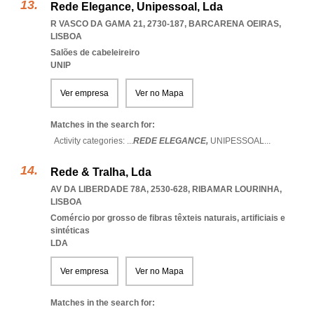
Rede Elegance, Unipessoal, Lda
R VASCO DA GAMA 21, 2730-187
,
BARCARENA OEIRAS
,
LISBOA
Salões de cabeleireiro
UNIP
Ver empresa
Ver no Mapa
Matches in the search for:
Activity categories: ...
REDE ELEGANCE,
UNIPESSOAL
...
Rede & Tralha, Lda
AV DA LIBERDADE 78A, 2530-628
,
RIBAMAR LOURINHA
,
LISBOA
Comércio por grosso de fibras têxteis naturais, artificiais e
sintéticas
LDA
Ver empresa
Ver no Mapa
Matches in the search for: