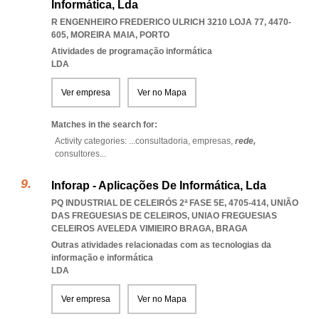
Informática, Lda
R ENGENHEIRO FREDERICO ULRICH 3210 LOJA 77, 4470-
605
,
MOREIRA MAIA
,
PORTO
Atividades de programação informática
LDA
Ver empresa
Ver no Mapa
Matches in the search for:
Activity categories: ...
consultadoria,
empresas,
rede,
consultores
...
Inforap - Aplicações De Informática, Lda
PQ INDUSTRIAL DE CELEIRÓS 2ª FASE 5E, 4705-414, UNIÃO
DAS FREGUESIAS DE CELEIROS
,
UNIAO FREGUESIAS
CELEIROS AVELEDA VIMIEIRO BRAGA
,
BRAGA
Outras atividades relacionadas com as tecnologias da
informação e informática
LDA
Ver empresa
Ver no Mapa