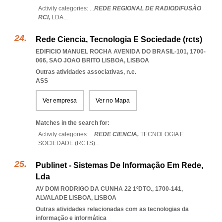
Activity categories: ...
REDE REGIONAL DE RADIODIFUSÃO
RCI,
LDA
...
Rede Ciencia, Tecnologia E Sociedade (rcts)
EDIFICIO MANUEL ROCHA AVENIDA DO BRASIL-101, 1700-
066
,
SAO JOAO BRITO LISBOA
,
LISBOA
Outras atividades associativas, n.e.
ASS
Ver empresa
Ver no Mapa
Matches in the search for:
Activity categories: ...
REDE CIENCIA,
TECNOLOGIA E
SOCIEDADE (RCTS)
...
Publinet - Sistemas De Informação Em Rede,
Lda
AV DOM RODRIGO DA CUNHA 22 1ºDTO., 1700-141
,
ALVALADE LISBOA
,
LISBOA
Outras atividades relacionadas com as tecnologias da
informação e informática