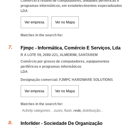
Comércio a retalho de computadores, unidades periféricas e
programas informáticos, em estabelecimentos especializados
LDA
Ver empresa
Ver no Mapa
Matches in the search for:
Fjmpc - Informática, Comércio E Serviços, Lda
R A LOTE 59, 2080-221
,
ALMEIRIM
,
SANTAREM
Comércio por grosso de computadores, equipamentos
periféricos e programas informáticos
LDA
Designação comercial: FJMPC HARDWARE SOLUTIONS
Ver empresa
Ver no Mapa
Matches in the search for:
Activity categories: ...
luzes,
flash,
rede,
distribuição
...
Inforlider - Sociedade De Organização