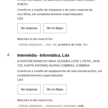
R 5 DE OUTUBRO 72, 4485-010
,
AVELEDA VILA CONDE
,
PORTO
Comércio a retalho de máquinas e de outro material de
escritório, em estabelecimentos especializados
LDA
Ver empresa
Ver no Mapa
Matches in the search for:
Activity categories: ...
mac,
oki,
produtos de rede,
3bc
...
Intermédia - Informática, Lda
R DOUTOR ERNESTO SENA OLIVEIRA LOTE 1 3ºDTO., 3030-
378
,
SANTO ANTONIO OLIVAIS COIMBRA
,
COIMBRA
Comércio a retalho de equipamento de telecomunicações, em
estabelecimentos especializados
LDA
Ver empresa
Ver no Mapa
Matches in the search for:
Activity categories: ...
impressoras,
hardware,
rede,