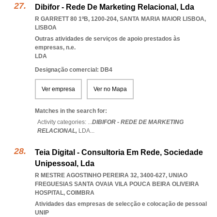
Dibifor - Rede De Marketing Relacional, Lda
R GARRETT 80 1ºB, 1200-204
,
SANTA MARIA MAIOR LISBOA
,
LISBOA
Outras atividades de serviços de apoio prestados às
empresas, n.e.
LDA
Designação comercial: DB4
Ver empresa
Ver no Mapa
Matches in the search for:
Activity categories: ...
DIBIFOR - REDE DE MARKETING
RELACIONAL,
LDA
...
Teia Digital - Consultoria Em Rede, Sociedade
Unipessoal, Lda
R MESTRE AGOSTINHO PEREIRA 32, 3400-627
,
UNIAO
FREGUESIAS SANTA OVAIA VILA POUCA BEIRA OLIVEIRA
HOSPITAL
,
COIMBRA
Atividades das empresas de selecção e colocação de pessoal
UNIP