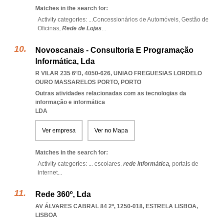
Matches in the search for:
Activity categories: ...
Concessionários de Automóveis,
Gestão de
Oficinas,
Rede de Lojas
...
Novoscanais - Consultoria E Programação
Informática, Lda
R VILAR 235 6ºD, 4050-626
,
UNIAO FREGUESIAS LORDELO
OURO MASSARELOS PORTO
,
PORTO
Outras atividades relacionadas com as tecnologias da
informação e informática
LDA
Ver empresa
Ver no Mapa
Matches in the search for:
Activity categories: ...
escolares,
rede informática,
portais de
internet
...
Rede 360º, Lda
AV ÁLVARES CABRAL 84 2º, 1250-018
,
ESTRELA LISBOA
,
LISBOA