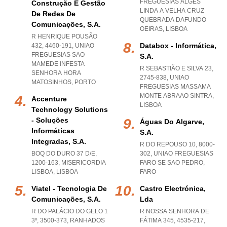
FREGUESIAS ALGES
Construção E Gestão
LINDA A VELHA CRUZ
De Redes De
QUEBRADA DAFUNDO
Comunicações, S.a.
OEIRAS
,
LISBOA
R HENRIQUE POUSÃO
Databox - Informática,
432, 4460-191
,
UNIAO
FREGUESIAS SAO
S.a.
MAMEDE INFESTA
R SEBASTIÃO E SILVA 23,
SENHORA HORA
2745-838
,
UNIAO
MATOSINHOS
,
PORTO
FREGUESIAS MASSAMA
MONTE ABRAAO SINTRA
,
Accenture
LISBOA
Technology Solutions
- Soluções
Águas Do Algarve,
Informáticas
S.a.
Integradas, S.a.
R DO REPOUSO 10, 8000-
BOQ DO DURO 37 D/E,
302
,
UNIAO FREGUESIAS
1200-163
,
MISERICORDIA
FARO SE SAO PEDRO
,
LISBOA
,
LISBOA
FARO
Viatel - Tecnologia De
Castro Electrónica,
Comunicações, S.a.
Lda
R DO PALÁCIO DO GELO 1
R NOSSA SENHORA DE
3º, 3500-373
,
RANHADOS
FÁTIMA 345, 4535-217
,