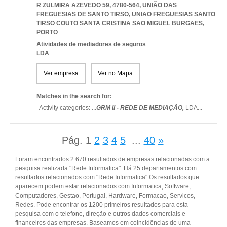
R ZULMIRA AZEVEDO 59, 4780-564, UNIÃO DAS
FREGUESIAS DE SANTO TIRSO
,
UNIAO FREGUESIAS SANTO
TIRSO COUTO SANTA CRISTINA SAO MIGUEL BURGAES
,
PORTO
Atividades de mediadores de seguros
LDA
Ver empresa
Ver no Mapa
Matches in the search for:
Activity categories: ...
GRM II - REDE DE MEDIAÇÃO,
LDA
...
Pág.
1
2
3
4
5
...
40
»
Foram encontrados 2.670 resultados de empresas relacionadas com a
pesquisa realizada "Rede Informatica". Há 25 departamentos com
resultados relacionados com "Rede Informatica".Os resultados que
aparecem podem estar relacionados com Informatica, Software,
Computadores, Gestao, Portugal, Hardware, Formacao, Servicos,
Redes. Pode encontrar os 1200 primeiros resultados para esta
pesquisa com o telefone, direção e outros dados comerciais e
financeiros das empresas. Baseamos em coincidências de uma