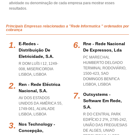
atividade ou denominação de cada empresa para mostrar esses
resultados.
Principais Empresas relacionadas a "Rede Informatica " ordenados por
cobrança
E-Redes -
Rne - Rede Nacional
Distribuição De
De Expressos, Lda
Eletricidade, S.a.
PC MARECHAL
HUMBERTO DELGADO
R DOM LUÍS I 12, 1249-
TERMINAL RODOVIÁRIO,
008
,
MISERICORDIA
1500-423
,
SAO
LISBOA
,
LISBOA
DOMINGOS BENFICA
Ren - Rede Eléctrica
LISBOA
,
LISBOA
Nacional, S.a.
Outsystems -
AV DOS ESTADOS
Software Em Rede,
UNIDOS DA AMÉRICA 55,
S.a.
1749-061
,
ALVALADE
LISBOA
,
LISBOA
R DO CENTRAL PARK
EDIFÍCIO 2 2ºA, 2795-242,
Nos Technology -
UNIÃO DAS FREGUESIAS
Concepção,
DE ALGES
,
UNIAO