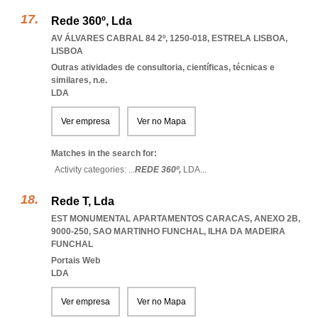
Rede 360º, Lda
AV ÁLVARES CABRAL 84 2º, 1250-018
,
ESTRELA LISBOA
,
LISBOA
Outras atividades de consultoria, científicas, técnicas e
similares, n.e.
LDA
Ver empresa
Ver no Mapa
Matches in the search for:
Activity categories: ...
REDE 360º,
LDA
...
Rede T, Lda
EST MONUMENTAL APARTAMENTOS CARACAS, ANEXO 2B,
9000-250
,
SAO MARTINHO FUNCHAL
,
ILHA DA MADEIRA
FUNCHAL
Portais Web
LDA
Ver empresa
Ver no Mapa