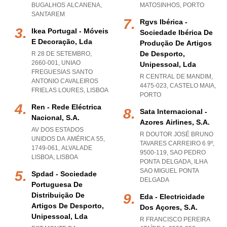
BUGALHOS ALCANENA
,
MATOSINHOS
,
PORTO
SANTAREM
Rgvs Ibérica -
Ikea Portugal - Móveis
Sociedade Ibérica De
E Decoração, Lda
Produção De Artigos
De Desporto,
R 28 DE SETEMBRO,
2660-001
,
UNIAO
Unipessoal, Lda
FREGUESIAS SANTO
R CENTRAL DE MANDIM,
ANTONIO CAVALEIROS
4475-023
,
CASTELO MAIA
,
FRIELAS LOURES
,
LISBOA
PORTO
Ren - Rede Eléctrica
Sata Internacional -
Nacional, S.a.
Azores Airlines, S.a.
AV DOS ESTADOS
R DOUTOR JOSÉ BRUNO
UNIDOS DA AMÉRICA 55,
TAVARES CARREIRO 6 9º,
1749-061
,
ALVALADE
9500-119
,
SAO PEDRO
LISBOA
,
LISBOA
PONTA DELGADA
,
ILHA
SAO MIGUEL PONTA
Spdad - Sociedade
DELGADA
Portuguesa De
Distribuição De
Eda - Electricidade
Artigos De Desporto,
Dos Açores, S.a.
Unipessoal, Lda
R FRANCISCO PEREIRA