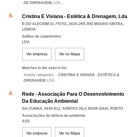
DE DRENAGEM,
LDA
...
Cristina E Viviana - Estética & Drenagem, Lda
R DO ALECRIM 41 7ºDTO., 2635-269
,
RIO MOURO SINTRA
,
LISBOA
Salões de cabeleireiro
LDA
Ver empresa
Ver no Mapa
Matches in the search for:
Activity categories: ...
CRISTINA E VIVIANA - ESTÉTICA &
DRENAGEM,
LDA
...
Rede - Associação Para O Desenvolvimento
Da Educação Ambiental
DA CUNHA, 4430-812
,
AVINTES VILA NOVA GAIA
,
PORTO
Associações de defesa do ambiente
ASS
Ver empresa
Ver no Mapa