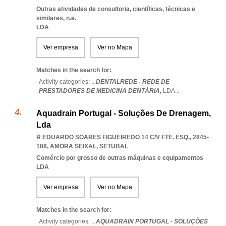
Outras atividades de consultoria, científicas, técnicas e
similares, n.e.
LDA
Ver empresa
Ver no Mapa
Matches in the search for:
Activity categories: ...
DENTALREDE - REDE DE
PRESTADORES DE MEDICINA DENTÁRIA,
LDA
...
Aquadrain Portugal - Soluções De Drenagem,
Lda
R EDUARDO SOARES FIGUEIREDO 14 C/V FTE. ESQ., 2845-
108
,
AMORA SEIXAL
,
SETUBAL
Comércio por grosso de outras máquinas e equipamentos
LDA
Ver empresa
Ver no Mapa
Matches in the search for:
Activity categories: ...
AQUADRAIN PORTUGAL - SOLUÇÕES