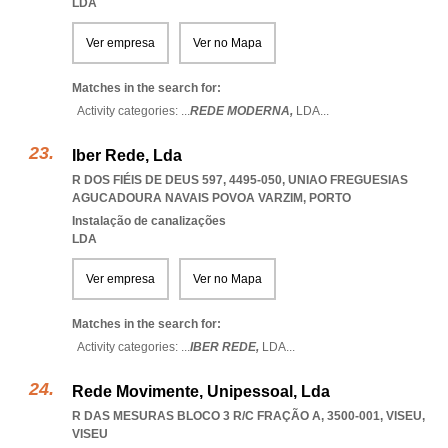
LDA
Ver empresa
Ver no Mapa
Matches in the search for:
Activity categories: ...
REDE MODERNA,
LDA
...
Iber Rede, Lda
R DOS FIÉIS DE DEUS 597, 4495-050
,
UNIAO FREGUESIAS
AGUCADOURA NAVAIS POVOA VARZIM
,
PORTO
Instalação de canalizações
LDA
Ver empresa
Ver no Mapa
Matches in the search for:
Activity categories: ...
IBER REDE,
LDA
...
Rede Movimente, Unipessoal, Lda
R DAS MESURAS BLOCO 3 R/C FRAÇÃO A, 3500-001
,
VISEU
,
VISEU