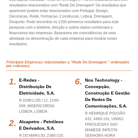
resultados relacionados com "Rede De Drenagem".Os resultados que
aparecem podem estar relacionados com Portugal, Design,
Decoracao, Rede, Formacao, Construcao, Lisboa, Drenagem,
Desporto. Pode encontrar os 1200 primeiros resultados para esta
pesquisa com o telefone, direção e outros dados comerciais e
financeiros das empresas. Baseamos em coincidências de uma
atividade ou denominação de cada empresa para mostrar esses
resultados.
Principais Empresas relacionadas a "Rede De Drenagem " ordenados
por cobrança
E-Redes -
Nos Technology -
Distribuição De
Concepção,
Eletricidade, S.a.
Construção E Gestão
De Redes De
R DOM LUÍS I 12, 1249-
Comunicações, S.a.
008
,
MISERICORDIA
LISBOA
,
LISBOA
R HENRIQUE POUSÃO
432, 4460-191
,
UNIAO
Alcapetro - Petróleos
FREGUESIAS SAO
E Derivados, S.a.
MAMEDE INFESTA
R DO MARUJO, 2380-220
,
SENHORA HORA