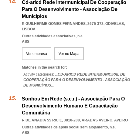
Cd-aricd Rede Intermunicipal De Cooperação
Para O Desenvolvimento - Associação De
Municípios
R GUILHERME GOMES FERNANDES, 2675-372
,
ODIVELAS
,
LISBOA
Outras atividades associativas, n.e.
ASS
Ver empresa
Ver no Mapa
Matches in the search for:
Activity categories: ...
CD-ARICD REDE INTERMUNICIPAL DE
COOPERAÇÃO PARA O DESENVOLVIMENTO - ASSOCIAÇÃO
DE MUNICÍPIOS
...
Sonhos Em Rede (s.e.r.) - Associação Para O
Desenvolvimento Humano E Capacitação
Comunitária
R DE ANADIA 55 R/C E, 3810-208
,
ARADAS AVEIRO
,
AVEIRO
Outras atividades de apoio social sem alojamento, n.e.
ASS