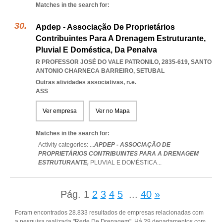
Matches in the search for:
Apdep - Associação De Proprietários
Contribuintes Para A Drenagem Estruturante,
Pluvial E Doméstica, Da Penalva
R PROFESSOR JOSÉ DO VALE PATRONILO, 2835-619
,
SANTO
ANTONIO CHARNECA BARREIRO
,
SETUBAL
Outras atividades associativas, n.e.
ASS
Ver empresa
Ver no Mapa
Matches in the search for:
Activity categories: ...
APDEP - ASSOCIAÇÃO DE
PROPRIETÁRIOS CONTRIBUINTES PARA A DRENAGEM
ESTRUTURANTE,
PLUVIAL E DOMÉSTICA
...
Pág.
1
2
3
4
5
...
40
»
Foram encontrados 28.833 resultados de empresas relacionadas com
a pesquisa realizada "Rede De Drenagem". Há 29 departamentos com