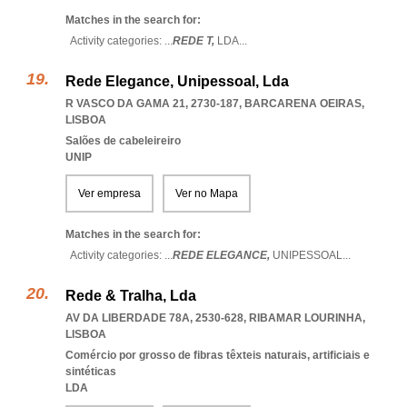
Matches in the search for:
Activity categories: ...
REDE T,
LDA
...
Rede Elegance, Unipessoal, Lda
R VASCO DA GAMA 21, 2730-187
,
BARCARENA OEIRAS
,
LISBOA
Salões de cabeleireiro
UNIP
Ver empresa
Ver no Mapa
Matches in the search for:
Activity categories: ...
REDE ELEGANCE,
UNIPESSOAL
...
Rede & Tralha, Lda
AV DA LIBERDADE 78A, 2530-628
,
RIBAMAR LOURINHA
,
LISBOA
Comércio por grosso de fibras têxteis naturais, artificiais e
sintéticas
LDA