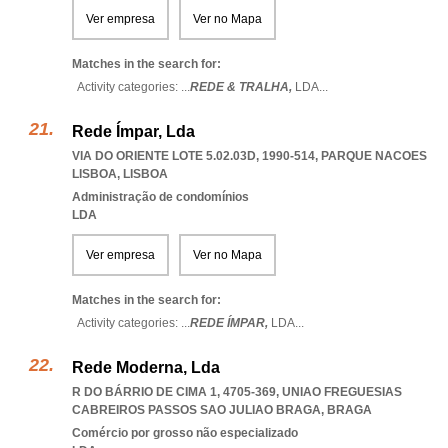
Ver empresa
Ver no Mapa
Matches in the search for:
Activity categories: ...
REDE & TRALHA,
LDA
...
Rede Ímpar, Lda
VIA DO ORIENTE LOTE 5.02.03D, 1990-514
,
PARQUE NACOES
LISBOA
,
LISBOA
Administração de condomínios
LDA
Ver empresa
Ver no Mapa
Matches in the search for:
Activity categories: ...
REDE ÍMPAR,
LDA
...
Rede Moderna, Lda
R DO BÁRRIO DE CIMA 1, 4705-369
,
UNIAO FREGUESIAS
CABREIROS PASSOS SAO JULIAO BRAGA
,
BRAGA
Comércio por grosso não especializado