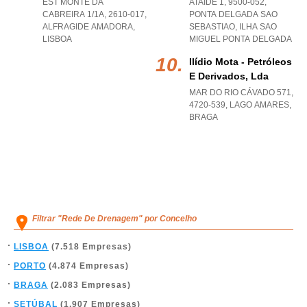
EST MONTE DA
ATAÍDE 1, 9500-052
,
CABREIRA 1/1A, 2610-017
,
PONTA DELGADA SAO
ALFRAGIDE AMADORA
,
SEBASTIAO
,
ILHA SAO
LISBOA
MIGUEL PONTA DELGADA
Ilídio Mota - Petróleos
E Derivados, Lda
MAR DO RIO CÁVADO 571,
4720-539
,
LAGO AMARES
,
BRAGA
Filtrar "Rede De Drenagem" por Concelho
LISBOA
(7.518 Empresas)
PORTO
(4.874 Empresas)
BRAGA
(2.083 Empresas)
SETÚBAL
(1.907 Empresas)