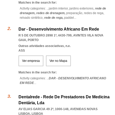
Matches in the search for:
Activity categories: ...
jardim interior,
jardins exteriores,
rede de
drenagem,
redes de drenagem,
preparação,
redes de rega,
relvado sintético,
rede de rega,
paddel
...
Dar - Desenvolvimento Africano Em Rede
R 5 DE OUTUBRO 2898 1º, 4430-799
,
AVINTES VILA NOVA
GAIA
,
PORTO
Outras atividades associativas, n.e.
ASS
Ver empresa
Ver no Mapa
Matches in the search for:
Activity categories: ...
DAR - DESENVOLVIMENTO AFRICANO
EM REDE
...
Dentalrede - Rede De Prestadores De Medicina
Dentária, Lda
AV ELIAS GARCIA 49 2º, 1000-148
,
AVENIDAS NOVAS
LISBOA
,
LISBOA