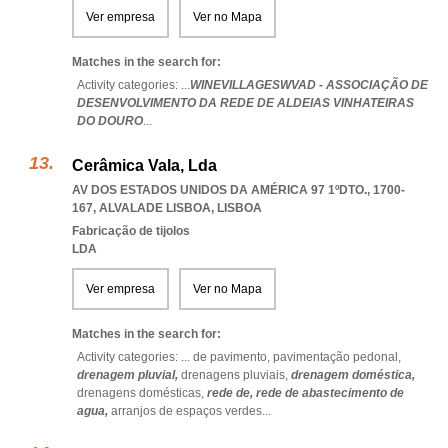
Ver empresa
Ver no Mapa
Matches in the search for:
Activity categories: ...
WINEVILLAGESWVAD - ASSOCIAÇÃO DE
DESENVOLVIMENTO DA REDE DE ALDEIAS VINHATEIRAS
DO DOURO
...
Cerâmica Vala, Lda
AV DOS ESTADOS UNIDOS DA AMÉRICA 97 1ºDTO., 1700-
167
,
ALVALADE LISBOA
,
LISBOA
Fabricação de tijolos
LDA
Ver empresa
Ver no Mapa
Matches in the search for:
Activity categories: ...
de pavimento,
pavimentação pedonal,
drenagem pluvial,
drenagens pluviais,
drenagem doméstica,
drenagens domésticas,
rede de,
rede de abastecimento de
agua,
arranjos de espaços verdes
...