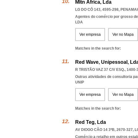
Mltn África, Lda
LG DO CÔ 143, 4595-298
,
PENAMAI
Agentes do comércio por grosso de 
LDA
Ver empresa
Ver no Mapa
Matches in the search for:
Red Wave, Unipessoal, Ld
R TRISTÃO VAZ 37 C/V ESQ., 1400-
Outras atividades de consultoria pa
UNIP
Ver empresa
Ver no Mapa
Matches in the search for:
Red Teg, Lda
AV DIOGO CÃO 14 3ºB, 2670-327
,
L
Comércio a retalho em outros esta