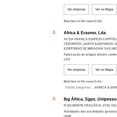
Ver empresa
Ver no Mapa
Matches in the search for:
Africa & Erasmo, Lda
AV DA FRANÇA EDIFÍCIO CAPITÓLI
CEDOFEITA, SANTO ILDEFONSO, S
ILDEFONSO SE MIRAGAIA SAO NI
Fabricação de artigos têxteis conf
LDA
Ver empresa
Ver no Mapa
Matches in the search for:
Activity categories: ...
AFRICA & ER
Ibg África, Sgps, Unipesso
R DO MONTE FRAÇÃO D, 4730-325
Atividades das sociedades gestoras
UNIP