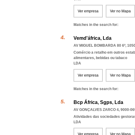
Ver empresa
Ver no Mapa
Matches in the search for:
Vemd'áfrica, Lda
AV MIGUEL BOMBARDA 80 6º, 1050
Comércio a retalho em outros esta
alimentares, bebidas ou tabaco
LDA
Ver empresa
Ver no Mapa
Matches in the search for:
Bcp África, Sgps, Lda
AV GONÇALVES ZARCO 4, 9000-06
Atividades das sociedades gestoras
LDA
Ver empresa
Ver no Mapa