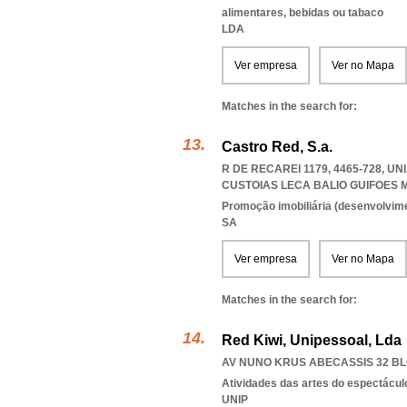
alimentares, bebidas ou tabaco
LDA
Ver empresa
Ver no Mapa
Matches in the search for:
Castro Red, S.a.
R DE RECAREI 1179, 4465-728, 
CUSTOIAS LECA BALIO GUIFOES
Promoção imobiliária (desenvolvimen
SA
Ver empresa
Ver no Mapa
Matches in the search for:
Red Kiwi, Unipessoal, Lda
AV NUNO KRUS ABECASSIS 32 BLO
Atividades das artes do espectácul
UNIP