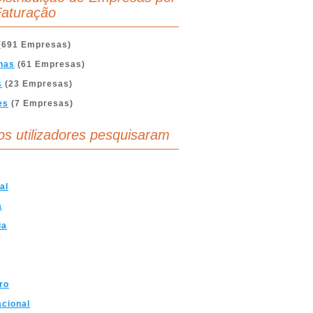
aturação
(691 Empresas)
nas
(61 Empresas)
s
(23 Empresas)
es
(7 Empresas)
os utilizadores pesquisaram
al
a
ia
ro
acional