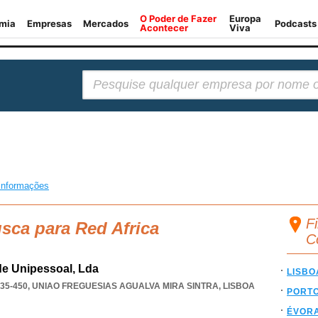
Pesquisar:
informações
Fi
usca para Red Africa
C
de Unipessoal, Lda
LISBO
35-450
,
UNIAO FREGUESIAS AGUALVA MIRA SINTRA
,
LISBOA
PORT
ÉVOR