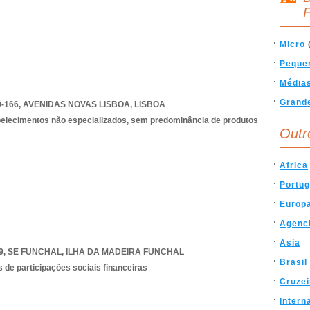
F
Micro
Peque
Média
Grand
-166
,
AVENIDAS NOVAS LISBOA
,
LISBOA
belecimentos não especializados, sem predominância de produtos
Outr
Africa
Portug
Europ
Agenc
Asia
9
,
SE FUNCHAL
,
ILHA DA MADEIRA FUNCHAL
Brasil
 de participações sociais financeiras
Cruzei
Intern