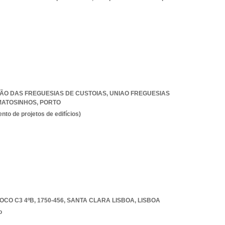
UNIÃO DAS FREGUESIAS DE CUSTOIAS
,
UNIAO FREGUESIAS
 MATOSINHOS
,
PORTO
to de projetos de edifícios)
CO C3 4ºB, 1750-456
,
SANTA CLARA LISBOA
,
LISBOA
o