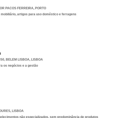
OR PACOS FERREIRA
,
PORTO
mobiliário, artigos para uso doméstico e ferragens
a
350
,
BELEM LISBOA
,
LISBOA
ra os negócios e a gestão
OURES
,
LISBOA
belecimentos não especializados, sem predominância de produtos