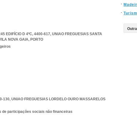
Madei
Turis
 EDIFÍCIO D 4ºC, 4400-617
,
UNIAO FREGUESIAS SANTA
ILA NOVA GAIA
,
PORTO
geiros
0-130
,
UNIAO FREGUESIAS LORDELO OURO MASSARELOS
 de participações sociais não financeiras