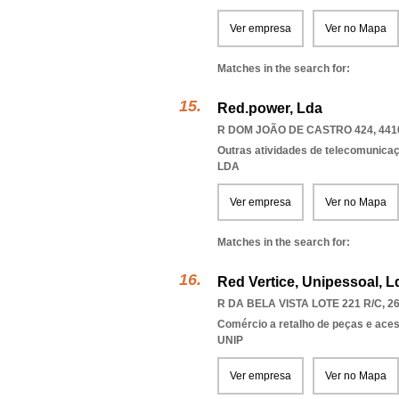
Ver empresa
Ver no Mapa
Matches in the search for:
Red.power, Lda
R DOM JOÃO DE CASTRO 424, 441
Outras atividades de telecomunica
LDA
Ver empresa
Ver no Mapa
Matches in the search for:
Red Vertice, Unipessoal, L
R DA BELA VISTA LOTE 221 R/C, 2
Comércio a retalho de peças e ace
UNIP
Ver empresa
Ver no Mapa