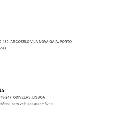
0-430
,
ARCOZELO VILA NOVA GAIA
,
PORTO
ções
da
675-247
,
ODIVELAS
,
LISBOA
ssórios para veículos automóveis