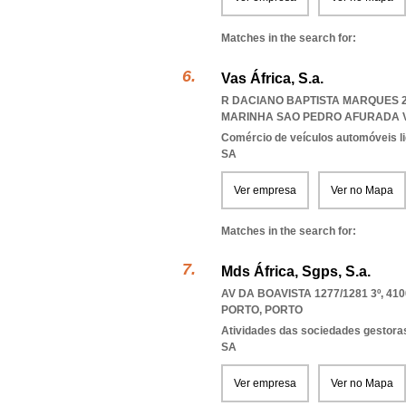
Matches in the search for:
Vas África, S.a.
R DACIANO BAPTISTA MARQUES 245
MARINHA SAO PEDRO AFURADA V
Comércio de veículos automóveis li
SA
Ver empresa
Ver no Mapa
Matches in the search for:
Mds África, Sgps, S.a.
AV DA BOAVISTA 1277/1281 3º, 410
PORTO
,
PORTO
Atividades das sociedades gestoras
SA
Ver empresa
Ver no Mapa