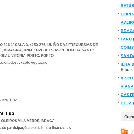
SETÚ
LEIRI
AVEIR
BRAG
FARO
O 316 1º SALA 3, 4050-276, UNIÃO DAS FREGUESIAS DE
COIM
E, MIRAGAIA
,
UNIAO FREGUESIAS CEDOFEITA SANTO
COLAU VITORIA PORTO
,
PORTO
SANT
eccionados, exceto vestuário
ILHA 
Empre
VISEU
VIANA
CAST
ASMO,
LDA
...
BEJA
al, Lda
,
OLEIROS VILA VERDE
,
BRAGA
 de participações sociais não financeiras
D