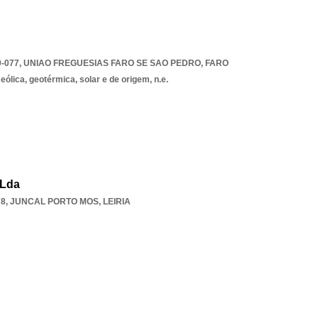
0-077
,
UNIAO FREGUESIAS FARO SE SAO PEDRO
,
FARO
ólica, geotérmica, solar e de origem, n.e.
 Lda
78
,
JUNCAL PORTO MOS
,
LEIRIA