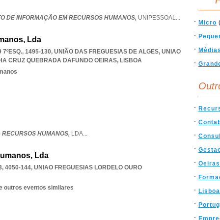
F
ITUTO DE INFORMAÇÃO EM RECURSOS HUMANOS,
UNIPESSOAL
...
Micro
Peque
manos, Lda
Média
7ºESQ., 1495-130, UNIÃO DAS FREGUESIAS DE ALGES
,
UNIAO
LHA CRUZ QUEBRADA DAFUNDO OEIRAS
,
LISBOA
Grand
umanos
Outr
Recur
Contab
- RECURSOS HUMANOS,
LDA
...
Consul
Gesta
Humanos, Lda
Oeiras
, 4050-144
,
UNIAO FREGUESIAS LORDELO OURO
Forma
e outros eventos similares
Lisboa
Portug
Empre