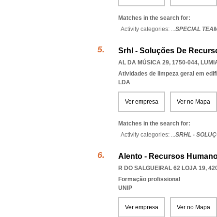
Matches in the search for:
Activity categories: ...
SPECIAL TEA
Srhl - Soluções De Recur
AL DA MÚSICA 29, 1750-044
,
LUMI
Atividades de limpeza geral em edif
LDA
Ver empresa
Ver no Mapa
Matches in the search for:
Activity categories: ...
SRHL - SOLU
Alento - Recursos Humanos
R DO SALGUEIRAL 62 LOJA 19, 42
Formação profissional
UNIP
Ver empresa
Ver no Mapa