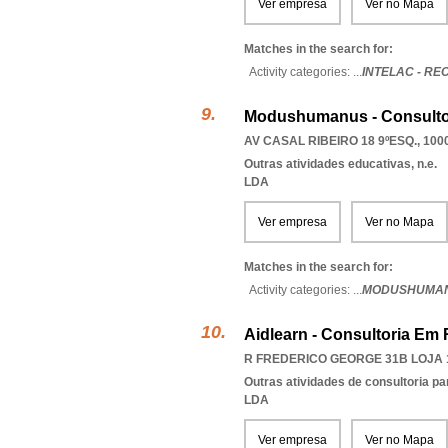
Ver empresa
Ver no Mapa
Matches in the search for:
Activity categories: ...
INTELAC - R
Modushumanus - Consulto
AV CASAL RIBEIRO 18 9ºESQ., 100
Outras atividades educativas, n.e.
LDA
Ver empresa
Ver no Mapa
Matches in the search for:
Activity categories: ...
MODUSHUMAN
Aidlearn - Consultoria E
R FREDERICO GEORGE 31B LOJA 1
Outras atividades de consultoria pa
LDA
Ver empresa
Ver no Mapa