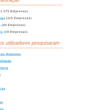
aturação
(1.375 Empresas)
nas
(115 Empresas)
s
(44 Empresas)
es
(19 Empresas)
os utilizadores pesquisaram
sos Humanos
ilidade
toria
o
cao
al
go