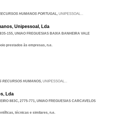
 RECURSOS HUMANOS PORTUGAL,
UNIPESSOAL
...
anos, Unipessoal, Lda
835-155
,
UNIAO FREGUESIAS BAIXA BANHEIRA VALE
poio prestados às empresas, n.e.
S RECURSOS HUMANOS,
UNIPESSOAL
...
s, Lda
IRO 883C, 2775-771
,
UNIAO FREGUESIAS CARCAVELOS
ntíficas, técnicas e similares, n.e.