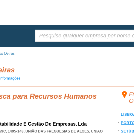
Pesquisar:
s Oeiras
eiras
informações
F
usca para Recursos Humanos
O
LISBO
PORT
tabilidade E Gestão De Empresas, Lda
9C, 1495-148, UNIÃO DAS FREGUESIAS DE ALGES
,
UNIAO
SETÚ