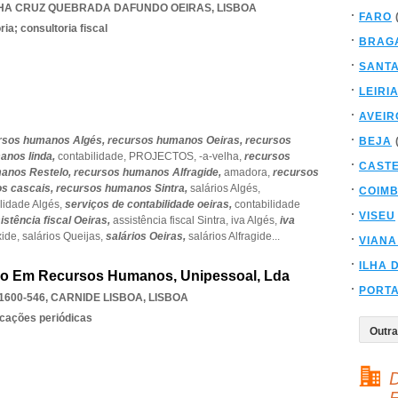
LHA CRUZ QUEBRADA DAFUNDO OEIRAS
,
LISBOA
FARO
ia; consultoria fiscal
BRAG
SANT
LEIRI
AVEIR
rsos humanos Algés,
recursos humanos Oeiras,
recursos
BEJA
anos linda,
contabilidade,
PROJECTOS,
-a-velha,
recursos
CAST
anos Restelo,
recursos humanos Alfragide,
amadora,
recursos
s cascais,
recursos humanos Sintra,
salários Algés,
COIM
ilidade Algés,
serviços de contabilidade oeiras,
contabilidade
VISEU
istência fiscal Oeiras,
assistência fiscal Sintra,
iva Algés,
iva
xide,
salários Queijas,
salários Oeiras,
salários Alfragide
...
VIANA
ILHA 
mação Em Recursos Humanos, Unipessoal, Lda
PORT
1600-546
,
CARNIDE LISBOA
,
LISBOA
icações periódicas
D