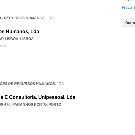
Fiscal
M - RECURSOS HUMANOS,
LDA
...
sos Humanos, Lda
AR LISBOA
,
LISBOA
ícios
ÇÕES DE RECURSOS HUMANOS,
LDA
...
 E Consultoria, Unipessoal, Lda
00-476
,
PARANHOS PORTO
,
PORTO