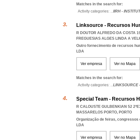
Matches in the search for:
Activity categories: ...
IIRH - INST
Linksource - Recursos Hu
R DOUTOR ALFREDO DA COSTA 19 
FREGUESIAS ALGES LINDA A VE
Outro fornecimento de recursos h
LDA
Ver empresa
Ver no Mapa
Matches in the search for:
Activity categories: ...
LINKSOURCE 
Special Team - Recursos 
R CALOUSTE GULBENKIAN 52 2ºE3
MASSARELOS PORTO
,
PORTO
Organização de feiras, congressos 
LDA
Ver empresa
Ver no Mapa