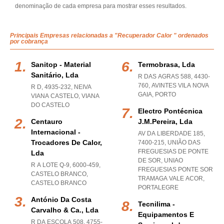
denominação de cada empresa para mostrar esses resultados.
Principais Empresas relacionadas a "Recuperador Calor " ordenados
por cobrança
Sanitop - Material
Termobrasa, Lda
Sanitário, Lda
R DAS AGRAS 588, 4430-
760
,
AVINTES VILA NOVA
R D, 4935-232
,
NEIVA
GAIA
,
PORTO
VIANA CASTELO
,
VIANA
DO CASTELO
Electro Pontécnica
Centauro
J.m.pereira, Lda
Internacional -
AV DA LIBERDADE 185,
Trocadores De Calor,
7400-215, UNIÃO DAS
FREGUESIAS DE PONTE
Lda
DE SOR
,
UNIAO
R A LOTE Q-9, 6000-459
,
FREGUESIAS PONTE SOR
CASTELO BRANCO
,
TRAMAGA VALE ACOR
,
CASTELO BRANCO
PORTALEGRE
António Da Costa
Tecnilima -
Carvalho & Ca., Lda
Equipamentos E
R DA ESCOLA 508, 4755-