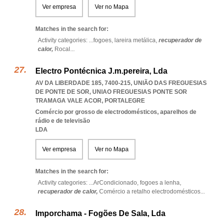
Ver empresa
Ver no Mapa
Matches in the search for:
Activity categories: ...
fogoes,
lareira metálica,
recuperador de
calor,
Rocal
...
Electro Pontécnica J.m.pereira, Lda
AV DA LIBERDADE 185, 7400-215, UNIÃO DAS FREGUESIAS
DE PONTE DE SOR
,
UNIAO FREGUESIAS PONTE SOR
TRAMAGA VALE ACOR
,
PORTALEGRE
Comércio por grosso de electrodomésticos, aparelhos de
rádio e de televisão
LDA
Ver empresa
Ver no Mapa
Matches in the search for:
Activity categories: ...
ArCondicionado,
fogoes a lenha,
recuperador de calor,
Comércio a retalho electrodomésticos
...
Imporchama - Fogões De Sala, Lda