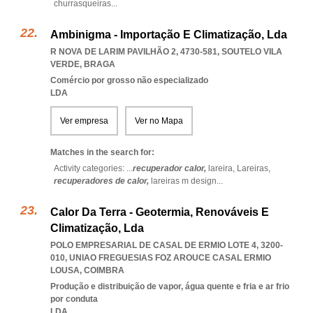
churrasqueiras
...
Ambinigma - Importação E Climatização, Lda
R NOVA DE LARIM PAVILHÃO 2, 4730-581
,
SOUTELO VILA
VERDE
,
BRAGA
Comércio por grosso não especializado
LDA
Ver empresa
Ver no Mapa
Matches in the search for:
Activity categories: ...
recuperador calor,
lareira,
Lareiras,
recuperadores de calor,
lareiras m design
...
Calor Da Terra - Geotermia, Renováveis E
Climatização, Lda
POLO EMPRESARIAL DE CASAL DE ERMIO LOTE 4, 3200-
010
,
UNIAO FREGUESIAS FOZ AROUCE CASAL ERMIO
LOUSA
,
COIMBRA
Produção e distribuição de vapor, água quente e fria e ar frio
por conduta
LDA