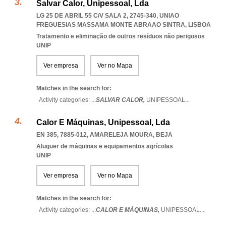
Salvar Calor, Unipessoal, Lda
LG 25 DE ABRIL 55 C/V SALA 2, 2745-340
,
UNIAO
FREGUESIAS MASSAMA MONTE ABRAAO SINTRA
,
LISBOA
Tratamento e eliminação de outros resíduos não perigosos
UNIP
Ver empresa
Ver no Mapa
Matches in the search for:
Activity categories: ...
SALVAR CALOR,
UNIPESSOAL
...
Calor E Máquinas, Unipessoal, Lda
EN 385, 7885-012
,
AMARELEJA MOURA
,
BEJA
Aluguer de máquinas e equipamentos agrícolas
UNIP
Ver empresa
Ver no Mapa
Matches in the search for:
Activity categories: ...
CALOR E MÁQUINAS,
UNIPESSOAL
...