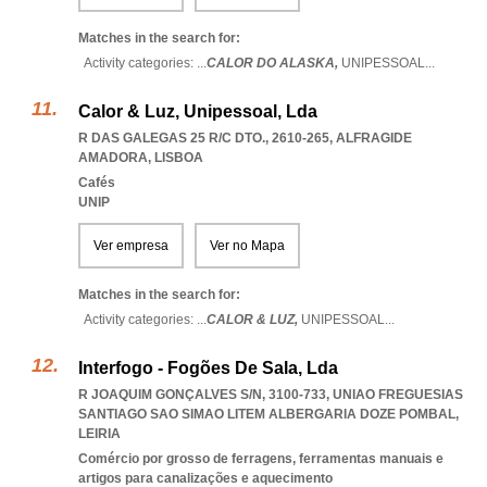
Matches in the search for:
Activity categories: ...
CALOR DO ALASKA,
UNIPESSOAL
...
Calor & Luz, Unipessoal, Lda
R DAS GALEGAS 25 R/C DTO., 2610-265
,
ALFRAGIDE
AMADORA
,
LISBOA
Cafés
UNIP
Ver empresa
Ver no Mapa
Matches in the search for:
Activity categories: ...
CALOR & LUZ,
UNIPESSOAL
...
Interfogo - Fogões De Sala, Lda
R JOAQUIM GONÇALVES S/N, 3100-733
,
UNIAO FREGUESIAS
SANTIAGO SAO SIMAO LITEM ALBERGARIA DOZE POMBAL
,
LEIRIA
Comércio por grosso de ferragens, ferramentas manuais e
artigos para canalizações e aquecimento