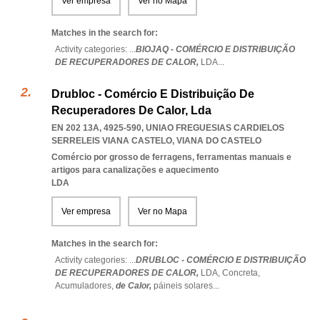
Ver empresa
Ver no Mapa
Matches in the search for:
Activity categories: ...
BIOJAQ - COMÉRCIO E DISTRIBUIÇÃO
DE RECUPERADORES DE CALOR,
LDA
...
Drubloc - Comércio E Distribuição De
Recuperadores De Calor, Lda
EN 202 13A, 4925-590
,
UNIAO FREGUESIAS CARDIELOS
SERRELEIS VIANA CASTELO
,
VIANA DO CASTELO
Comércio por grosso de ferragens, ferramentas manuais e
artigos para canalizações e aquecimento
LDA
Ver empresa
Ver no Mapa
Matches in the search for:
Activity categories: ...
DRUBLOC - COMÉRCIO E DISTRIBUIÇÃO
DE RECUPERADORES DE CALOR,
LDA,
Concreta,
Acumuladores,
de Calor,
páineis solares
...