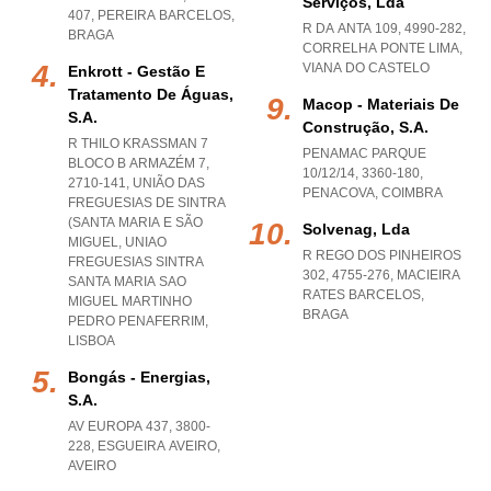
Serviços, Lda
407
,
PEREIRA BARCELOS
,
R DA ANTA 109, 4990-282
,
BRAGA
CORRELHA PONTE LIMA
,
VIANA DO CASTELO
Enkrott - Gestão E
Tratamento De Águas,
Macop - Materiais De
S.a.
Construção, S.a.
R THILO KRASSMAN 7
PENAMAC PARQUE
BLOCO B ARMAZÉM 7,
10/12/14, 3360-180
,
2710-141, UNIÃO DAS
PENACOVA
,
COIMBRA
FREGUESIAS DE SINTRA
(SANTA MARIA E SÃO
Solvenag, Lda
MIGUEL
,
UNIAO
R REGO DOS PINHEIROS
FREGUESIAS SINTRA
302, 4755-276
,
MACIEIRA
SANTA MARIA SAO
RATES BARCELOS
,
MIGUEL MARTINHO
BRAGA
PEDRO PENAFERRIM
,
LISBOA
Bongás - Energias,
S.a.
AV EUROPA 437, 3800-
228
,
ESGUEIRA AVEIRO
,
AVEIRO