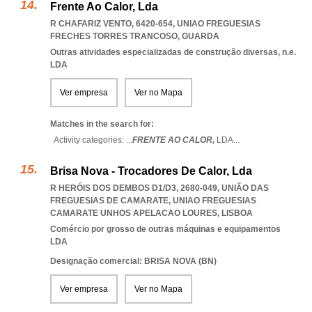
Frente Ao Calor, Lda
R CHAFARIZ VENTO, 6420-654
,
UNIAO FREGUESIAS
FRECHES TORRES TRANCOSO
,
GUARDA
Outras atividades especializadas de construção diversas, n.e.
LDA
Ver empresa
Ver no Mapa
Matches in the search for:
Activity categories: ...
FRENTE AO CALOR,
LDA
...
Brisa Nova - Trocadores De Calor, Lda
R HERÓIS DOS DEMBOS D1/D3, 2680-049, UNIÃO DAS
FREGUESIAS DE CAMARATE
,
UNIAO FREGUESIAS
CAMARATE UNHOS APELACAO LOURES
,
LISBOA
Comércio por grosso de outras máquinas e equipamentos
LDA
Designação comercial: BRISA NOVA (BN)
Ver empresa
Ver no Mapa