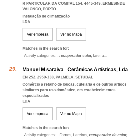
R PARTICULAR DA COMITAL 154, 4445-349
,
ERMESINDE
VALONGO
,
PORTO
Instalação de climatização
LDA
Ver empresa
Ver no Mapa
Matches in the search for:
Activity categories: ...
recuperador calor,
lareira
...
Manuel M.saraiva - Cerâmicas Artísticas, Lda
EN 252, 2950-338
,
PALMELA
,
SETUBAL
Comércio a retalho de louças, cutelaria e de outros artigos
similares para uso doméstico, em estabelecimentos
especializados
LDA
Ver empresa
Ver no Mapa
Matches in the search for:
Activity categories: ...
Fornos,
Lareiras,
recuperador de calor,