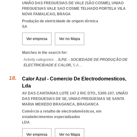
UNIÃO DAS FREGUESIAS DE VALE (SÃO COSME)
,
UNIAO
FREGUESIAS VALE SAO COSME TELHADO PORTELA VILA
NOVA FAMALICAO
,
BRAGA
Produção de eletricidade de origem térmica
SA
Ver empresa
Ver no Mapa
Matches in the search for:
Activity categories: ...
S.P.E. - SOCIEDADE DE PRODUÇÃO DE
ELECTRICIDADE E CALOR,
S.A.
...
Calor Azul - Comercio De Electrodomesticos,
Lda
AV DAS CANTARIAS LOTE 147 2 R/C DTO., 5300-107, UNIÃO
DAS FREGUESIAS DE SE
,
UNIAO FREGUESIAS SE SANTA
MARIA MEIXEDO BRAGANCA
,
BRAGANCA
Comércio a retalho de electrodomésticos, em
estabelecimentos especializados
LDA
Ver empresa
Ver no Mapa