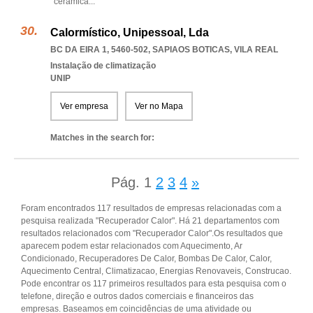
cerámica
...
Calormístico, Unipessoal, Lda
BC DA EIRA 1, 5460-502
,
SAPIAOS BOTICAS
,
VILA REAL
Instalação de climatização
UNIP
Ver empresa
Ver no Mapa
Matches in the search for:
Pág.
1
2
3
4
»
Foram encontrados 117 resultados de empresas relacionadas com a
pesquisa realizada "Recuperador Calor". Há 21 departamentos com
resultados relacionados com "Recuperador Calor".Os resultados que
aparecem podem estar relacionados com Aquecimento, Ar
Condicionado, Recuperadores De Calor, Bombas De Calor, Calor,
Aquecimento Central, Climatizacao, Energias Renovaveis, Construcao.
Pode encontrar os 117 primeiros resultados para esta pesquisa com o
telefone, direção e outros dados comerciais e financeiros das
empresas. Baseamos em coincidências de uma atividade ou