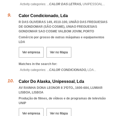
Activity categories: ...
CALOR DAS LETRAS,
UNIPESSOAL
...
Calor Condicionado, Lda
R DAS OLIVEIRAS 149, 4510-100, UNIÃO DAS FREGUESIAS
DE GONDOMAR (SÃO COSME)
,
UNIAO FREGUESIAS
GONDOMAR SAO COSME VALBOM JOVIM
,
PORTO
Comércio por grosso de outras máquinas e equipamentos
LDA
Ver empresa
Ver no Mapa
Matches in the search for:
Activity categories: ...
CALOR CONDICIONADO,
LDA
...
Calor Do Alaska, Unipessoal, Lda
AV RAINHA DONA LEONOR 8 3ºDTO., 1600-684
,
LUMIAR
LISBOA
,
LISBOA
Produção de filmes, de vídeos e de programas de televisão
UNIP
Ver empresa
Ver no Mapa