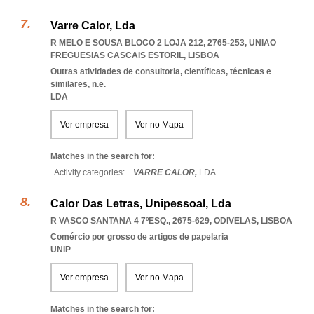
Varre Calor, Lda
R MELO E SOUSA BLOCO 2 LOJA 212, 2765-253
,
UNIAO
FREGUESIAS CASCAIS ESTORIL
,
LISBOA
Outras atividades de consultoria, científicas, técnicas e
similares, n.e.
LDA
Ver empresa
Ver no Mapa
Matches in the search for:
Activity categories: ...
VARRE CALOR,
LDA
...
Calor Das Letras, Unipessoal, Lda
R VASCO SANTANA 4 7ºESQ., 2675-629
,
ODIVELAS
,
LISBOA
Comércio por grosso de artigos de papelaria
UNIP
Ver empresa
Ver no Mapa
Matches in the search for: