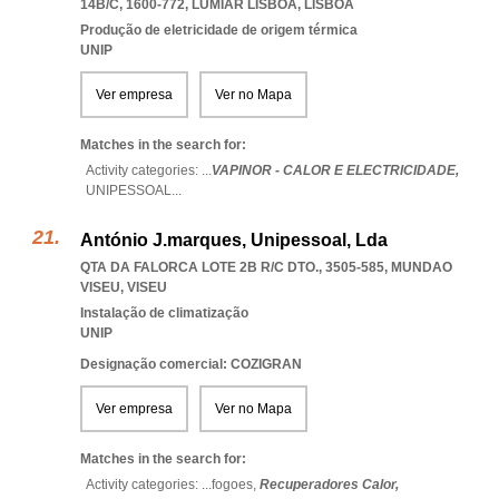
14B/C, 1600-772
,
LUMIAR LISBOA
,
LISBOA
Produção de eletricidade de origem térmica
UNIP
Ver empresa
Ver no Mapa
Matches in the search for:
Activity categories: ...
VAPINOR - CALOR E ELECTRICIDADE,
UNIPESSOAL
...
António J.marques, Unipessoal, Lda
QTA DA FALORCA LOTE 2B R/C DTO., 3505-585
,
MUNDAO
VISEU
,
VISEU
Instalação de climatização
UNIP
Designação comercial: COZIGRAN
Ver empresa
Ver no Mapa
Matches in the search for:
Activity categories: ...
fogoes,
Recuperadores Calor,