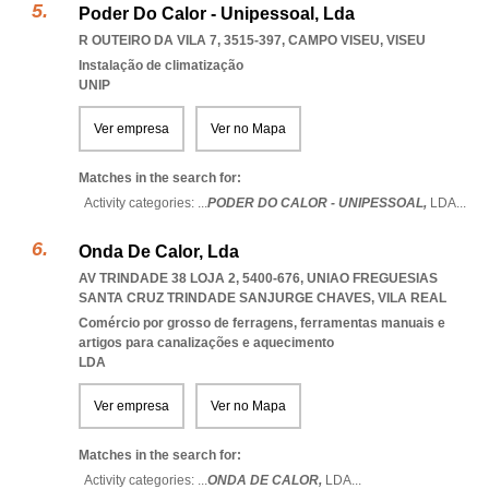
Poder Do Calor - Unipessoal, Lda
R OUTEIRO DA VILA 7, 3515-397
,
CAMPO VISEU
,
VISEU
Instalação de climatização
UNIP
Ver empresa
Ver no Mapa
Matches in the search for:
Activity categories: ...
PODER DO CALOR - UNIPESSOAL,
LDA
...
Onda De Calor, Lda
AV TRINDADE 38 LOJA 2, 5400-676
,
UNIAO FREGUESIAS
SANTA CRUZ TRINDADE SANJURGE CHAVES
,
VILA REAL
Comércio por grosso de ferragens, ferramentas manuais e
artigos para canalizações e aquecimento
LDA
Ver empresa
Ver no Mapa
Matches in the search for:
Activity categories: ...
ONDA DE CALOR,
LDA
...