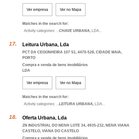
Ver empresa
Ver no Mapa
Matches in the search for:
Activity categories: ...
CHAVE URBANA,
LDA
...
Leitura Urbana, Lda
PCT DA CEGONHEIRA 107 S1, 4470-528
,
CIDADE MAIA
,
PORTO
Compra e venda de bens imobiliários
LDA
Ver empresa
Ver no Mapa
Matches in the search for:
Activity categories: ...
LEITURA URBANA,
LDA
...
Oferta Urbana, Lda
ZN INDUSTRIAL DO NEIVA LOTE 34, 4935-232
,
NEIVA VIANA
CASTELO
,
VIANA DO CASTELO
Compra e venda de bens imobiliários