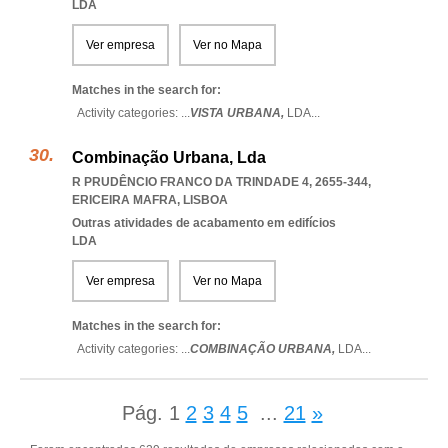
LDA
Ver empresa
Ver no Mapa
Matches in the search for:
Activity categories: ...
VISTA URBANA,
LDA
...
Combinação Urbana, Lda
R PRUDÊNCIO FRANCO DA TRINDADE 4, 2655-344
,
ERICEIRA MAFRA
,
LISBOA
Outras atividades de acabamento em edifícios
LDA
Ver empresa
Ver no Mapa
Matches in the search for:
Activity categories: ...
COMBINAÇÃO URBANA,
LDA
...
Pág.
1
2
3
4
5
...
21
»