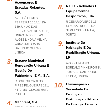
Ascensores E
R.e.d. - Relvados E
Escadas Rolantes,
Equipamentos
S.a.
Desportivos, Lda
AV JOSÉ GOMES
R CESÁRIO VERDE 16,
FERREIRA 15 1º, 1495-
4475-522
,
NOGUEIRA
139, UNIÃO DAS
SILVA ESCURA MAIA
,
FREGUESIAS DE ALGES
,
PORTO
UNIAO FREGUESIAS
ALGES LINDA A VELHA
Instituto Da
CRUZ QUEBRADA
Habitação E Da
DAFUNDO OEIRAS
,
Reabilitação Urbana,
LISBOA
I.p.
Espaço Municipal -
AV COLUMBANO
Renovação Urbana E
BORDALO PINHEIRO 5 8º,
Gestão Do
1099-019
,
CAMPOLIDE
Património, E.m., S.a.
LISBOA
,
LISBOA
R DOUTOR CARLOS
Climaespaço -
PIRES FELGUEIRAS 181,
Sociedade De
4470-157
,
CIDADE MAIA
,
Produção E
PORTO
Distribuição Urbana
Machrent, S.a.
De Energia Térmica,