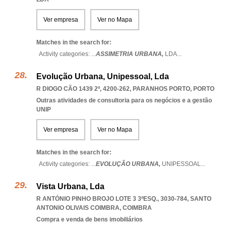
Ver empresa
Ver no Mapa
Matches in the search for:
Activity categories: ...
ASSIMETRIA URBANA,
LDA
...
Evolução Urbana, Unipessoal, Lda
R DIOGO CÃO 1439 2º, 4200-262
,
PARANHOS PORTO
,
PORTO
Outras atividades de consultoria para os negócios e a gestão
UNIP
Ver empresa
Ver no Mapa
Matches in the search for:
Activity categories: ...
EVOLUÇÃO URBANA,
UNIPESSOAL
...
Vista Urbana, Lda
R ANTÓNIO PINHO BROJO LOTE 3 3ºESQ., 3030-784
,
SANTO
ANTONIO OLIVAIS COIMBRA
,
COIMBRA
Compra e venda de bens imobiliários