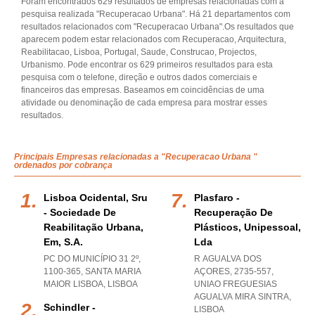
Foram encontrados 629 resultados de empresas relacionadas com a
pesquisa realizada "Recuperacao Urbana". Há 21 departamentos com
resultados relacionados com "Recuperacao Urbana".Os resultados que
aparecem podem estar relacionados com Recuperacao, Arquitectura,
Reabilitacao, Lisboa, Portugal, Saude, Construcao, Projectos,
Urbanismo. Pode encontrar os 629 primeiros resultados para esta
pesquisa com o telefone, direção e outros dados comerciais e
financeiros das empresas. Baseamos em coincidências de uma
atividade ou denominação de cada empresa para mostrar esses
resultados.
Principais Empresas relacionadas a "Recuperacao Urbana "
ordenados por cobrança
Lisboa Ocidental, Sru
Plasfaro -
- Sociedade De
Recuperação De
Reabilitação Urbana,
Plásticos, Unipessoal,
Em, S.a.
Lda
PC DO MUNICÍPIO 31 2º,
R AGUALVA DOS
1100-365
,
SANTA MARIA
AÇORES, 2735-557
,
MAIOR LISBOA
,
LISBOA
UNIAO FREGUESIAS
AGUALVA MIRA SINTRA
,
Schindler -
LISBOA