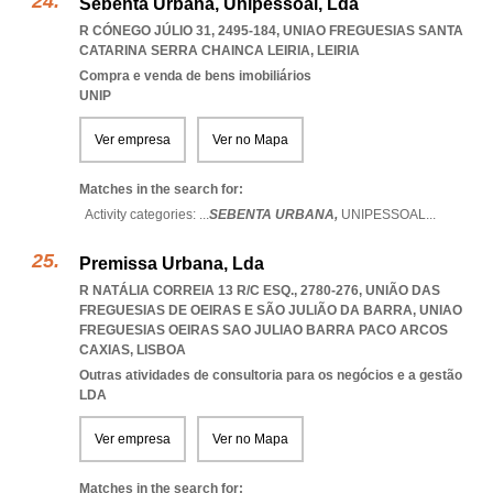
Sebenta Urbana, Unipessoal, Lda
R CÓNEGO JÚLIO 31, 2495-184
,
UNIAO FREGUESIAS SANTA
CATARINA SERRA CHAINCA LEIRIA
,
LEIRIA
Compra e venda de bens imobiliários
UNIP
Ver empresa
Ver no Mapa
Matches in the search for:
Activity categories: ...
SEBENTA URBANA,
UNIPESSOAL
...
Premissa Urbana, Lda
R NATÁLIA CORREIA 13 R/C ESQ., 2780-276, UNIÃO DAS
FREGUESIAS DE OEIRAS E SÃO JULIÃO DA BARRA
,
UNIAO
FREGUESIAS OEIRAS SAO JULIAO BARRA PACO ARCOS
CAXIAS
,
LISBOA
Outras atividades de consultoria para os negócios e a gestão
LDA
Ver empresa
Ver no Mapa
Matches in the search for: