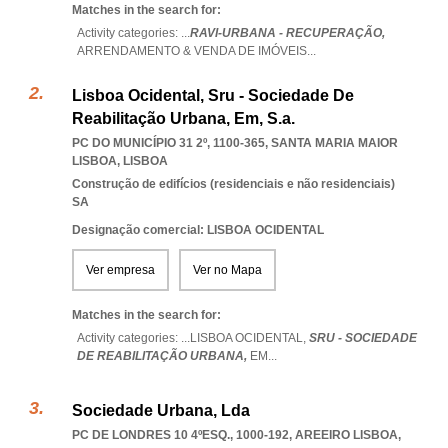
Matches in the search for:
Activity categories: ...
RAVI-URBANA - RECUPERAÇÃO,
ARRENDAMENTO & VENDA DE IMÓVEIS
...
Lisboa Ocidental, Sru - Sociedade De
Reabilitação Urbana, Em, S.a.
PC DO MUNICÍPIO 31 2º, 1100-365
,
SANTA MARIA MAIOR
LISBOA
,
LISBOA
Construção de edifícios (residenciais e não residenciais)
SA
Designação comercial: LISBOA OCIDENTAL
Ver empresa
Ver no Mapa
Matches in the search for:
Activity categories: ...
LISBOA OCIDENTAL,
SRU - SOCIEDADE
DE REABILITAÇÃO URBANA,
EM
...
Sociedade Urbana, Lda
PC DE LONDRES 10 4ºESQ., 1000-192
,
AREEIRO LISBOA
,