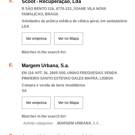
Scoot - Recuperação, Lda
R SÃO BENTO 316, 4770-222
,
JOANE VILA NOVA
FAMALICAO
,
BRAGA
Atividades de prática médica de clínica geral, em ambulatório
LDA
Ver empresa
Ver no Mapa
Matches in the search for:
Margem Urbana, S.a.
EN 116 APT. 36, 2665-500
,
UNIAO FREGUESIAS VENDA
PINHEIRO SANTO ESTEVAO GALES MAFRA
,
LISBOA
Compra e venda de bens imobiliários
SA
Ver empresa
Ver no Mapa
Matches in the search for:
Activity categories: ...
MARGEM URBANA,
S.A.
...