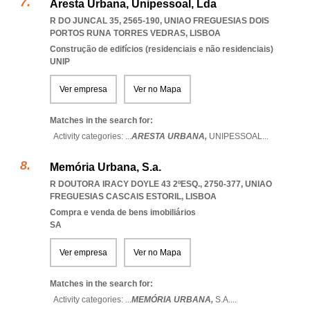
Aresta Urbana, Unipessoal, Lda
R DO JUNCAL 35, 2565-190
,
UNIAO FREGUESIAS DOIS
PORTOS RUNA TORRES VEDRAS
,
LISBOA
Construção de edifícios (residenciais e não residenciais)
UNIP
Ver empresa
Ver no Mapa
Matches in the search for:
Activity categories: ...
ARESTA URBANA,
UNIPESSOAL
...
Memória Urbana, S.a.
R DOUTORA IRACY DOYLE 43 2ºESQ., 2750-377
,
UNIAO
FREGUESIAS CASCAIS ESTORIL
,
LISBOA
Compra e venda de bens imobiliários
SA
Ver empresa
Ver no Mapa
Matches in the search for:
Activity categories: ...
MEMÓRIA URBANA,
S.A.
...