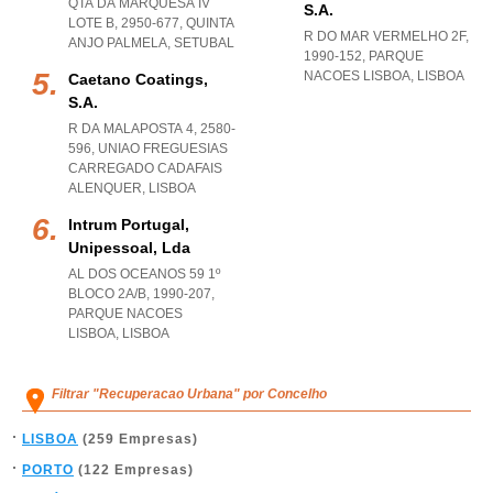
QTA DA MARQUESA IV
S.a.
LOTE B, 2950-677
,
QUINTA
R DO MAR VERMELHO 2F,
ANJO PALMELA
,
SETUBAL
1990-152
,
PARQUE
NACOES LISBOA
,
LISBOA
Caetano Coatings,
S.a.
R DA MALAPOSTA 4, 2580-
596
,
UNIAO FREGUESIAS
CARREGADO CADAFAIS
ALENQUER
,
LISBOA
Intrum Portugal,
Unipessoal, Lda
AL DOS OCEANOS 59 1º
BLOCO 2A/B, 1990-207
,
PARQUE NACOES
LISBOA
,
LISBOA
Filtrar "Recuperacao Urbana" por Concelho
LISBOA
(259 Empresas)
PORTO
(122 Empresas)