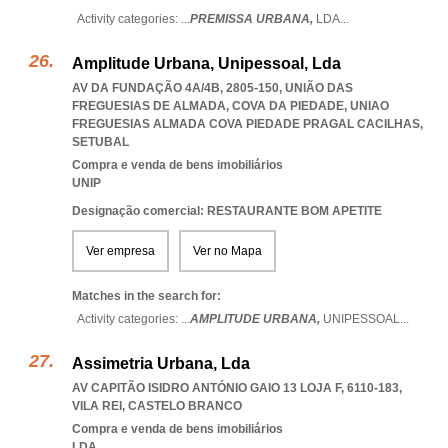
Activity categories: ...
PREMISSA URBANA,
LDA
...
Amplitude Urbana, Unipessoal, Lda
AV DA FUNDAÇÃO 4A/4B, 2805-150, UNIÃO DAS
FREGUESIAS DE ALMADA, COVA DA PIEDADE
,
UNIAO
FREGUESIAS ALMADA COVA PIEDADE PRAGAL CACILHAS
,
SETUBAL
Compra e venda de bens imobiliários
UNIP
Designação comercial: RESTAURANTE BOM APETITE
Ver empresa
Ver no Mapa
Matches in the search for:
Activity categories: ...
AMPLITUDE URBANA,
UNIPESSOAL
...
Assimetria Urbana, Lda
AV CAPITÃO ISIDRO ANTÓNIO GAIO 13 LOJA F, 6110-183
,
VILA REI
,
CASTELO BRANCO
Compra e venda de bens imobiliários
LDA