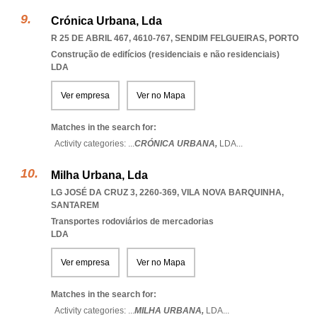
Crónica Urbana, Lda
R 25 DE ABRIL 467, 4610-767
,
SENDIM FELGUEIRAS
,
PORTO
Construção de edifícios (residenciais e não residenciais)
LDA
Ver empresa
Ver no Mapa
Matches in the search for:
Activity categories: ...
CRÓNICA URBANA,
LDA
...
Milha Urbana, Lda
LG JOSÉ DA CRUZ 3, 2260-369
,
VILA NOVA BARQUINHA
,
SANTAREM
Transportes rodoviários de mercadorias
LDA
Ver empresa
Ver no Mapa
Matches in the search for:
Activity categories: ...
MILHA URBANA,
LDA
...