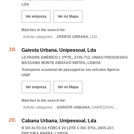
LDA
Ver empresa
Ver no Mapa
Matches in the search for:
Activity categories: ...
OFERTA URBANA,
LDA
...
Gaivota Urbana, Unipessoal, Lda
LG PADRE AMÉRICO 1 3ºFTE., 2745-712
,
UNIAO FREGUESIAS
MASSAMA MONTE ABRAAO SINTRA
,
LISBOA
Transporte ocasional de passageiros em veículos ligeiros
UNIP
Ver empresa
Ver no Mapa
Matches in the search for:
Activity categories: ...
GAIVOTA URBANA,
UNIPESSOAL
...
Cabana Urbana, Unipessoal, Lda
R DO ALTO DA FORCA 20 LOTE C R/C DTO., 2655-227
,
ERICEIRA MAFRA
,
LISBOA