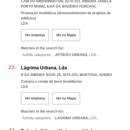
CAM DO RIBEIRINHO S/N, 9270-101
,
RIBEIRA JANELA
PORTO MONIZ
,
ILHA DA MADEIRA FUNCHAL
Promoção imobiliária (desenvolvimento de projetos de
edifícios)
LDA
Ver empresa
Ver no Mapa
Matches in the search for:
Activity categories: ...
APTIDÃO URBANA,
LDA
...
Lágrima Urbana, Lda
R DA RIBEIRA NOVA 28, 3870-255
,
MURTOSA
,
AVEIRO
Compra e venda de bens imobiliários
LDA
Ver empresa
Ver no Mapa
Matches in the search for:
Activity categories: ...
LÁGRIMA URBANA,
LDA
...