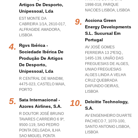
Artigos De Desporto,
1998-018
,
PARQUE
NACOES LISBOA
,
LISBOA
Unipessoal, Lda
EST MONTE DA
Acciona Green
CABREIRA 1/1A, 2610-017
,
Energy Developments
ALFRAGIDE AMADORA
,
S.l. Sucursal Em
LISBOA
Portugal
Rgvs Ibérica -
AV JOSÉ GOMES
Sociedade Ibérica De
FERREIRA 13 2ºESQ.,
Produção De Artigos
1495-139, UNIÃO DAS
FREGUESIAS DE ALGES
,
De Desporto,
UNIAO FREGUESIAS
Unipessoal, Lda
ALGES LINDA A VELHA
R CENTRAL DE MANDIM,
CRUZ QUEBRADA
4475-023
,
CASTELO MAIA
,
DAFUNDO OEIRAS
,
PORTO
LISBOA
Sata Internacional -
Deloitte Technology,
Azores Airlines, S.a.
S.a.
R DOUTOR JOSÉ BRUNO
AV ENGENHEIRO DUARTE
TAVARES CARREIRO 6 9º,
PACHECO 7, 1070-100
,
9500-119
,
SAO PEDRO
SANTO ANTONIO LISBOA
,
PONTA DELGADA
,
ILHA
LISBOA
SAO MIGUEL PONTA