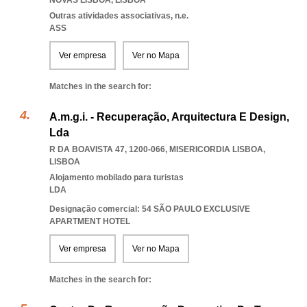
NOVAS LISBOA
,
LISBOA
Outras atividades associativas, n.e.
ASS
Ver empresa
Ver no Mapa
Matches in the search for:
A.m.g.i. - Recuperação, Arquitectura E Design,
Lda
R DA BOAVISTA 47, 1200-066
,
MISERICORDIA LISBOA
,
LISBOA
Alojamento mobilado para turistas
LDA
Designação comercial: 54 SÃO PAULO EXCLUSIVE
APARTMENT HOTEL
Ver empresa
Ver no Mapa
Matches in the search for: