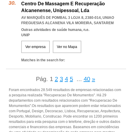
Centro De Massagem E Recuperação
Alcanenense, Unipessoal, Lda
AV MARQUÊS DE POMBAL 3 LOJA 8, 2380-014
,
UNIAO
FREGUESIAS ALCANENA VILA MOREIRA
,
SANTAREM
Outras atividades de saúde humana, n.e.
UNIP
Ver empresa
Ver no Mapa
Matches in the search for:
Pág.
1
2
3
4
5
...
40
»
Foram encontrados 28.549 resultados de empresas relacionadas com
a pesquisa realizada "Recuperacao De Monumentos". Há 29
departamentos com resultados relacionados com "Recuperacao De
Monumentos".Os resultados que aparecem podem estar relacionados
com Portugal, Design, Decoracao, Lisboa, Recuperacao, Arquitectura,
Desporto, Mobiliario, Construcao. Pode encontrar os 1200 primeiros
resultados para esta pesquisa com o telefone, direção e outros dados
comerciais e financeiros das empresas. Baseamos em coincidências