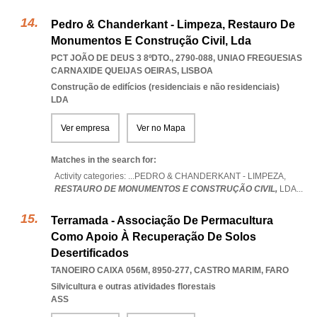
Pedro & Chanderkant - Limpeza, Restauro De
Monumentos E Construção Civil, Lda
PCT JOÃO DE DEUS 3 8ºDTO., 2790-088
,
UNIAO FREGUESIAS
CARNAXIDE QUEIJAS OEIRAS
,
LISBOA
Construção de edifícios (residenciais e não residenciais)
LDA
Ver empresa
Ver no Mapa
Matches in the search for:
Activity categories: ...
PEDRO & CHANDERKANT - LIMPEZA,
RESTAURO DE MONUMENTOS E CONSTRUÇÃO CIVIL,
LDA
...
Terramada - Associação De Permacultura
Como Apoio À Recuperação De Solos
Desertificados
TANOEIRO CAIXA 056M, 8950-277
,
CASTRO MARIM
,
FARO
Silvicultura e outras atividades florestais
ASS