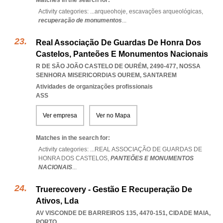
Matches in the search for:
Activity categories: ...
arqueohoje,
escavações arqueológicas,
recuperação de monumentos
...
Real Associação De Guardas De Honra Dos
Castelos, Panteões E Monumentos Nacionais
R DE SÃO JOÃO CASTELO DE OURÉM, 2490-477
,
NOSSA
SENHORA MISERICORDIAS OUREM
,
SANTAREM
Atividades de organizações profissionais
ASS
Ver empresa
Ver no Mapa
Matches in the search for:
Activity categories: ...
REAL ASSOCIAÇÃO DE GUARDAS DE
HONRA DOS CASTELOS,
PANTEÕES E MONUMENTOS
NACIONAIS
...
Truerecovery - Gestão E Recuperação De
Ativos, Lda
AV VISCONDE DE BARREIROS 135, 4470-151
,
CIDADE MAIA
,
PORTO