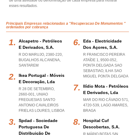
de uma atividade ou denominação de cada empresa para mostrar
esses resultados.
Principais Empresas relacionadas a "Recuperacao De Monumentos "
ordenados por cobrança
Alcapetro - Petróleos
Eda - Electricidade
E Derivados, S.a.
Dos Açores, S.a.
R DO MARUJO, 2380-220
,
R FRANCISCO PEREIRA
BUGALHOS ALCANENA
,
ATAÍDE 1, 9500-052
,
SANTAREM
PONTA DELGADA SAO
SEBASTIAO
,
ILHA SAO
Ikea Portugal - Móveis
MIGUEL PONTA DELGADA
E Decoração, Lda
Ilídio Mota - Petróleos
R 28 DE SETEMBRO,
E Derivados, Lda
2660-001
,
UNIAO
FREGUESIAS SANTO
MAR DO RIO CÁVADO 571,
ANTONIO CAVALEIROS
4720-539
,
LAGO AMARES
,
FRIELAS LOURES
,
LISBOA
BRAGA
Spdad - Sociedade
Hospital Cuf
Portuguesa De
Descobertas, S.a.
Distribuição De
R MÁRIO BOTAS S/N,