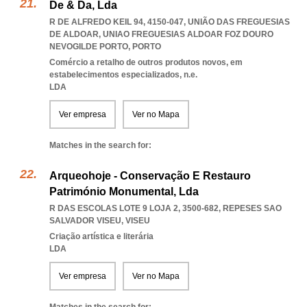
De & Da, Lda
R DE ALFREDO KEIL 94, 4150-047, UNIÃO DAS FREGUESIAS
DE ALDOAR
,
UNIAO FREGUESIAS ALDOAR FOZ DOURO
NEVOGILDE PORTO
,
PORTO
Comércio a retalho de outros produtos novos, em
estabelecimentos especializados, n.e.
LDA
Ver empresa
Ver no Mapa
Matches in the search for:
Arqueohoje - Conservação E Restauro
Património Monumental, Lda
R DAS ESCOLAS LOTE 9 LOJA 2, 3500-682
,
REPESES SAO
SALVADOR VISEU
,
VISEU
Criação artística e literária
LDA
Ver empresa
Ver no Mapa