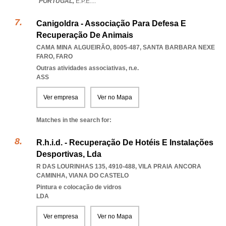
PORTUGAL,
E.P.E.
...
Canigoldra - Associação Para Defesa E
Recuperação De Animais
CAMA MINA ALGUEIRÃO, 8005-487
,
SANTA BARBARA NEXE
FARO
,
FARO
Outras atividades associativas, n.e.
ASS
Ver empresa
Ver no Mapa
Matches in the search for:
R.h.i.d. - Recuperação De Hotéis E Instalações
Desportivas, Lda
R DAS LOURINHAS 135, 4910-488
,
VILA PRAIA ANCORA
CAMINHA
,
VIANA DO CASTELO
Pintura e colocação de vidros
LDA
Ver empresa
Ver no Mapa