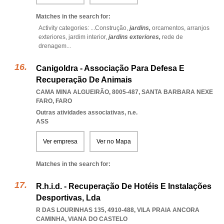
Matches in the search for:
Activity categories: ...
Construção,
jardins,
orcamentos,
arranjos
exteriores,
jardim interior,
jardins exteriores,
rede de
drenagem
...
Canigoldra - Associação Para Defesa E
Recuperação De Animais
CAMA MINA ALGUEIRÃO, 8005-487
,
SANTA BARBARA NEXE
FARO
,
FARO
Outras atividades associativas, n.e.
ASS
Ver empresa
Ver no Mapa
Matches in the search for:
R.h.i.d. - Recuperação De Hotéis E Instalações
Desportivas, Lda
R DAS LOURINHAS 135, 4910-488
,
VILA PRAIA ANCORA
CAMINHA
,
VIANA DO CASTELO