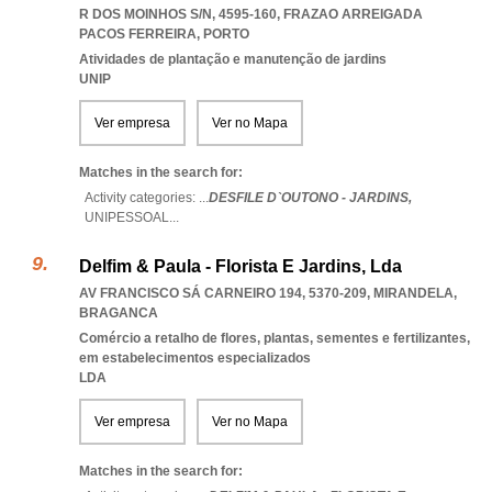
R DOS MOINHOS S/N, 4595-160
,
FRAZAO ARREIGADA
PACOS FERREIRA
,
PORTO
Atividades de plantação e manutenção de jardins
UNIP
Ver empresa
Ver no Mapa
Matches in the search for:
Activity categories: ...
DESFILE D`OUTONO - JARDINS,
UNIPESSOAL
...
Delfim & Paula - Florista E Jardins, Lda
AV FRANCISCO SÁ CARNEIRO 194, 5370-209
,
MIRANDELA
,
BRAGANCA
Comércio a retalho de flores, plantas, sementes e fertilizantes,
em estabelecimentos especializados
LDA
Ver empresa
Ver no Mapa
Matches in the search for: