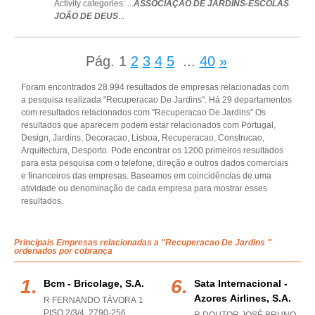
Activity categories: ...
ASSOCIAÇÃO DE JARDINS-ESCOLAS
JOÃO DE DEUS
...
Pág.
1
2
3
4
5
...
40
»
Foram encontrados 28.994 resultados de empresas relacionadas com
a pesquisa realizada "Recuperacao De Jardins". Há 29 departamentos
com resultados relacionados com "Recuperacao De Jardins".Os
resultados que aparecem podem estar relacionados com Portugal,
Design, Jardins, Decoracao, Lisboa, Recuperacao, Construcao,
Arquitectura, Desporto. Pode encontrar os 1200 primeiros resultados
para esta pesquisa com o telefone, direção e outros dados comerciais
e financeiros das empresas. Baseamos em coincidências de uma
atividade ou denominação de cada empresa para mostrar esses
resultados.
Principais Empresas relacionadas a "Recuperacao De Jardins "
ordenados por cobrança
Bcm - Bricolage, S.a.
Sata Internacional -
Azores Airlines, S.a.
R FERNANDO TÁVORA 1
PISO 2/3/4, 2790-256
,