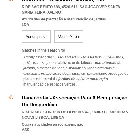
R DE SÃO BENTO 686, 4520-616
,
SAO JOAO VER SANTA
MARIA FEIRA
,
AVEIRO
Atividades de plantação e manutenção de jardins
LDA
Ver empresa
Ver no Mapa
Matches in the search for:
Activity categories: ...
ARTEVERDE - RELVADOS E JARDINS,
LDA,
fiscalização,
estabilização de taludes,
manutenção de
jardins,
sistemas de rega automáticos,
lagos artificiais e
cascatas,
recuperação de jardins,
em paisagismo,
produção de
plantas ornamentais,
jardins de baixa manutenção,
manutenção de espaços verdes
...
Dariacordar - Associação Para A Recuperação
Do Desperdício
R ADRIANO CORREIA DE OLIVEIRA 4A, 1600-312
,
AVENIDAS
NOVAS LISBOA
,
LISBOA
Outras atividades associativas, n.e.
ASS