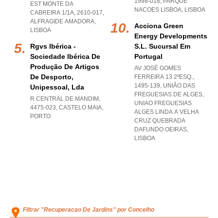
1998-018
,
PARQUE
EST MONTE DA
NACOES LISBOA
,
LISBOA
CABREIRA 1/1A, 2610-017
,
ALFRAGIDE AMADORA
,
Acciona Green
LISBOA
Energy Developments
Rgvs Ibérica -
S.l. Sucursal Em
Sociedade Ibérica De
Portugal
Produção De Artigos
AV JOSÉ GOMES
De Desporto,
FERREIRA 13 2ºESQ.,
1495-139, UNIÃO DAS
Unipessoal, Lda
FREGUESIAS DE ALGES
,
R CENTRAL DE MANDIM,
UNIAO FREGUESIAS
4475-023
,
CASTELO MAIA
,
ALGES LINDA A VELHA
PORTO
CRUZ QUEBRADA
DAFUNDO OEIRAS
,
LISBOA
Filtrar "Recuperacao De Jardins" por Concelho