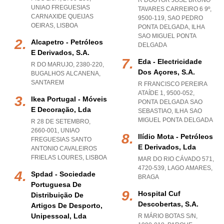
R DOUTOR JOSÉ BRUNO
UNIAO FREGUESIAS
TAVARES CARREIRO 6 9º,
CARNAXIDE QUEIJAS
9500-119
,
SAO PEDRO
OEIRAS
,
LISBOA
PONTA DELGADA
,
ILHA
SAO MIGUEL PONTA
Alcapetro - Petróleos
DELGADA
E Derivados, S.a.
Eda - Electricidade
R DO MARUJO, 2380-220
,
Dos Açores, S.a.
BUGALHOS ALCANENA
,
SANTAREM
R FRANCISCO PEREIRA
ATAÍDE 1, 9500-052
,
Ikea Portugal - Móveis
PONTA DELGADA SAO
E Decoração, Lda
SEBASTIAO
,
ILHA SAO
MIGUEL PONTA DELGADA
R 28 DE SETEMBRO,
2660-001
,
UNIAO
Ilídio Mota - Petróleos
FREGUESIAS SANTO
E Derivados, Lda
ANTONIO CAVALEIROS
FRIELAS LOURES
,
LISBOA
MAR DO RIO CÁVADO 571,
4720-539
,
LAGO AMARES
,
Spdad - Sociedade
BRAGA
Portuguesa De
Hospital Cuf
Distribuição De
Descobertas, S.a.
Artigos De Desporto,
Unipessoal, Lda
R MÁRIO BOTAS S/N,