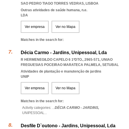
SAO PEDRO TIAGO TORRES VEDRAS
,
LISBOA
Outras atividades de saúde humana, n.e.
LDA
Ver empresa
Ver no Mapa
Matches in the search for:
Décia Carmo - Jardins, Unipessoal, Lda
R HERMENEGILDO CAPELO 6 1ºDTO., 2965-571
,
UNIAO
FREGUESIAS POCEIRAO MARATECA PALMELA
,
SETUBAL
Atividades de plantação e manutenção de jardins
UNIP
Ver empresa
Ver no Mapa
Matches in the search for:
Activity categories: ...
DÉCIA CARMO - JARDINS,
UNIPESSOAL
...
Desfile D`outono - Jardins, Unipessoal, Lda