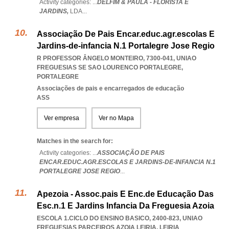
Activity categories: ...
DELFIM & PAULA - FLORISTA E
JARDINS,
LDA
...
Associação De Pais Encar.educ.agr.escolas E
Jardins-de-infancia N.1 Portalegre Jose Regio
R PROFESSOR ÂNGELO MONTEIRO, 7300-041
,
UNIAO
FREGUESIAS SE SAO LOURENCO PORTALEGRE
,
PORTALEGRE
Associações de pais e encarregados de educação
ASS
Ver empresa
Ver no Mapa
Matches in the search for:
Activity categories: ...
ASSOCIAÇÃO DE PAIS
ENCAR.EDUC.AGR.ESCOLAS E JARDINS-DE-INFANCIA N.1
PORTALEGRE JOSE REGIO
...
Apezoia - Assoc.pais E Enc.de Educação Das
Esc.n.1 E Jardins Infancia Da Freguesia Azoia
ESCOLA 1.CICLO DO ENSINO BASICO, 2400-823
,
UNIAO
FREGUESIAS PARCEIROS AZOIA LEIRIA
,
LEIRIA