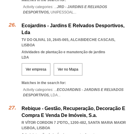
Matches in the search for:
Activity categories: ...
JRD - JARDINS E RELVADOS
DESPORTIVOS,
UNIPESSOAL
...
Ecojardins - Jardins E Relvados Desportivos,
Lda
TV DO OLIVAL 10, 2645-065
,
ALCABIDECHE CASCAIS
,
LISBOA
Atividades de plantação e manutenção de jardins
LDA
Ver empresa
Ver no Mapa
Matches in the search for:
Activity categories: ...
ECOJARDINS - JARDINS E RELVADOS
DESPORTIVOS,
LDA
...
Rebique - Gestão, Recuperação, Decoração E
Compra E Venda De Imóveis, S.a.
R VÍTOR CORDON 7 2ºDTO., 1200-482
,
SANTA MARIA MAIOR
LISBOA
,
LISBOA