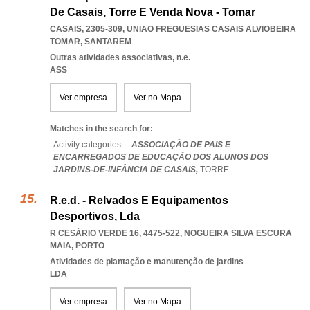
De Casais, Torre E Venda Nova - Tomar
CASAIS, 2305-309
,
UNIAO FREGUESIAS CASAIS ALVIOBEIRA
TOMAR
,
SANTAREM
Outras atividades associativas, n.e.
ASS
Ver empresa
Ver no Mapa
Matches in the search for:
Activity categories: ...
ASSOCIAÇÃO DE PAIS E
ENCARREGADOS DE EDUCAÇÃO DOS ALUNOS DOS
JARDINS-DE-INFÂNCIA DE CASAIS,
TORRE
...
R.e.d. - Relvados E Equipamentos
Desportivos, Lda
R CESÁRIO VERDE 16, 4475-522
,
NOGUEIRA SILVA ESCURA
MAIA
,
PORTO
Atividades de plantação e manutenção de jardins
LDA
Ver empresa
Ver no Mapa