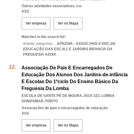
Outras atividades associativas, n.e.
ASS
Ver empresa
Ver no Mapa
Matches in the search for:
Activity categories: ...
APEZOIA - ASSOC.PAIS E ENC.DE
EDUCAÇÃO DAS ESC.N.1 E JARDINS INFANCIA DA
FREGUESIA AZOIA
...
Associação De Pais E Encarregados De
Educação Dos Alunos Dos Jardins-de-infância
E Escolas Do 1ºciclo Do Ensino Básico Da
Freguesia Da Lomba
ESCOLA DE SANTE PÉ DE MOURA, 4515-322
,
LOMBA
GONDOMAR
,
PORTO
Associações de pais e encarregados de educação
ASS
Ver empresa
Ver no Mapa