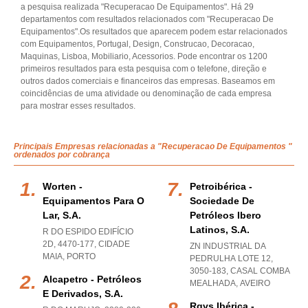
a pesquisa realizada "Recuperacao De Equipamentos". Há 29
departamentos com resultados relacionados com "Recuperacao De
Equipamentos".Os resultados que aparecem podem estar relacionados
com Equipamentos, Portugal, Design, Construcao, Decoracao,
Maquinas, Lisboa, Mobiliario, Acessorios. Pode encontrar os 1200
primeiros resultados para esta pesquisa com o telefone, direção e
outros dados comerciais e financeiros das empresas. Baseamos em
coincidências de uma atividade ou denominação de cada empresa
para mostrar esses resultados.
Principais Empresas relacionadas a "Recuperacao De Equipamentos "
ordenados por cobrança
Worten -
Petroibérica -
Equipamentos Para O
Sociedade De
Lar, S.a.
Petróleos Ibero
Latinos, S.a.
R DO ESPIDO EDIFÍCIO
2D, 4470-177
,
CIDADE
ZN INDUSTRIAL DA
MAIA
,
PORTO
PEDRULHA LOTE 12,
3050-183
,
CASAL COMBA
Alcapetro - Petróleos
MEALHADA
,
AVEIRO
E Derivados, S.a.
Rgvs Ibérica -