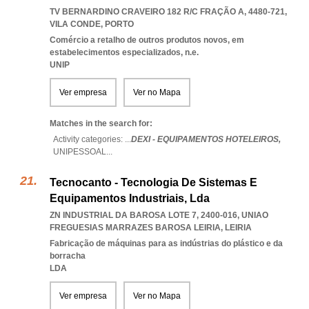
TV BERNARDINO CRAVEIRO 182 R/C FRAÇÃO A, 4480-721
,
VILA CONDE
,
PORTO
Comércio a retalho de outros produtos novos, em
estabelecimentos especializados, n.e.
UNIP
Ver empresa
Ver no Mapa
Matches in the search for:
Activity categories: ...
DEXI - EQUIPAMENTOS HOTELEIROS,
UNIPESSOAL
...
Tecnocanto - Tecnologia De Sistemas E
Equipamentos Industriais, Lda
ZN INDUSTRIAL DA BAROSA LOTE 7, 2400-016
,
UNIAO
FREGUESIAS MARRAZES BAROSA LEIRIA
,
LEIRIA
Fabricação de máquinas para as indústrias do plástico e da
borracha
LDA
Ver empresa
Ver no Mapa