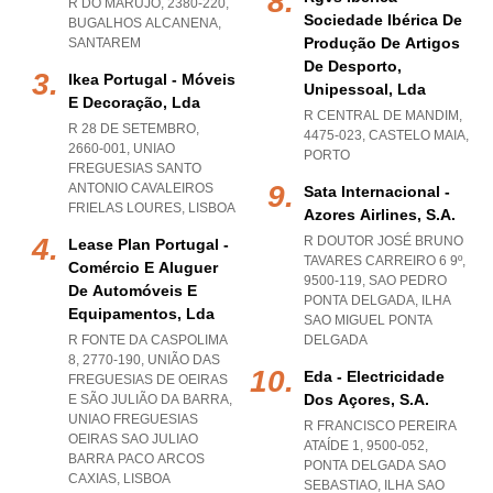
R DO MARUJO, 2380-220
,
Sociedade Ibérica De
BUGALHOS ALCANENA
,
Produção De Artigos
SANTAREM
De Desporto,
Ikea Portugal - Móveis
Unipessoal, Lda
E Decoração, Lda
R CENTRAL DE MANDIM,
R 28 DE SETEMBRO,
4475-023
,
CASTELO MAIA
,
2660-001
,
UNIAO
PORTO
FREGUESIAS SANTO
ANTONIO CAVALEIROS
Sata Internacional -
FRIELAS LOURES
,
LISBOA
Azores Airlines, S.a.
R DOUTOR JOSÉ BRUNO
Lease Plan Portugal -
TAVARES CARREIRO 6 9º,
Comércio E Aluguer
9500-119
,
SAO PEDRO
De Automóveis E
PONTA DELGADA
,
ILHA
Equipamentos, Lda
SAO MIGUEL PONTA
R FONTE DA CASPOLIMA
DELGADA
8, 2770-190, UNIÃO DAS
Eda - Electricidade
FREGUESIAS DE OEIRAS
Dos Açores, S.a.
E SÃO JULIÃO DA BARRA
,
UNIAO FREGUESIAS
R FRANCISCO PEREIRA
OEIRAS SAO JULIAO
ATAÍDE 1, 9500-052
,
BARRA PACO ARCOS
PONTA DELGADA SAO
CAXIAS
,
LISBOA
SEBASTIAO
,
ILHA SAO