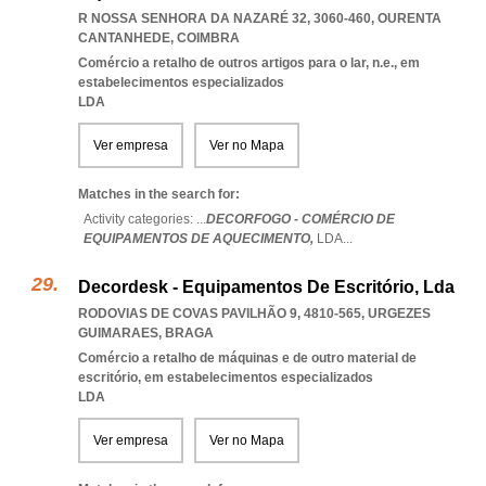
R NOSSA SENHORA DA NAZARÉ 32, 3060-460
,
OURENTA
CANTANHEDE
,
COIMBRA
Comércio a retalho de outros artigos para o lar, n.e., em
estabelecimentos especializados
LDA
Ver empresa
Ver no Mapa
Matches in the search for:
Activity categories: ...
DECORFOGO - COMÉRCIO DE
EQUIPAMENTOS DE AQUECIMENTO,
LDA
...
Decordesk - Equipamentos De Escritório, Lda
RODOVIAS DE COVAS PAVILHÃO 9, 4810-565
,
URGEZES
GUIMARAES
,
BRAGA
Comércio a retalho de máquinas e de outro material de
escritório, em estabelecimentos especializados
LDA
Ver empresa
Ver no Mapa