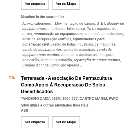
Ver empresa
Ver no Mapa
Matches in the search for:
Activity categories: ...
Movimentação de cargas,
STET,
aluguer de
equipamentos,
empilhador,
telescópico,
Pá carregadora de
rastos,
manutenção de equipamentos,
reparação de máquinas,
edifícios,
recuperação edifícios,
equipamentos para
construção civil,
gestão de frotas industriais,
de máquinas,
venda de equipamentos,
venda de máquinas,
venda de
equipamentos usados,
venda de máquinas usadas,
para
demolição,
Torre de Iluminação,
reparação de equipamentos,
Compactador de Condução Apeada
...
Terramada - Associação De Permacultura
Como Apoio À Recuperação De Solos
Desertificados
TANOEIRO CAIXA 056M, 8950-277
,
CASTRO MARIM
,
FARO
Silvicultura e outras atividades florestais
ASS
Ver empresa
Ver no Mapa