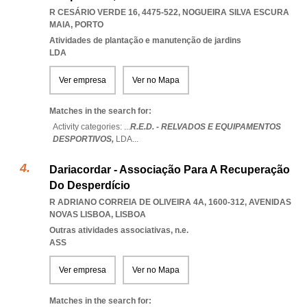
R CESÁRIO VERDE 16, 4475-522
,
NOGUEIRA SILVA ESCURA
MAIA
,
PORTO
Atividades de plantação e manutenção de jardins
LDA
Ver empresa
Ver no Mapa
Matches in the search for:
Activity categories: ...
R.E.D. - RELVADOS E EQUIPAMENTOS
DESPORTIVOS,
LDA
...
Dariacordar - Associação Para A Recuperação
Do Desperdício
R ADRIANO CORREIA DE OLIVEIRA 4A, 1600-312
,
AVENIDAS
NOVAS LISBOA
,
LISBOA
Outras atividades associativas, n.e.
ASS
Ver empresa
Ver no Mapa
Matches in the search for: