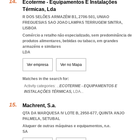
Ecoterme - Equipamentos E Instalações
Térmicas, Lda
R DOS SELÕES ARMAZÉM B1, 2706-501
,
UNIAO
FREGUESIAS SAO JOAO LAMPAS TERRUGEM SINTRA
,
LISBOA
Comércio a retalho não especializado, sem predominância de
produtos alimentares, bebidas ou tabaco, em grandes
armazéns e similares
LDA
Ver empresa
Ver no Mapa
Matches in the search for:
Activity categories: ...
ECOTERME - EQUIPAMENTOS E
INSTALAÇÕES TÉRMICAS,
LDA
...
Machrent, S.a.
QTA DA MARQUESA IV LOTE B, 2950-677
,
QUINTA ANJO
PALMELA
,
SETUBAL
Aluguer de outras máquinas e equipamentos, n.e.
SA