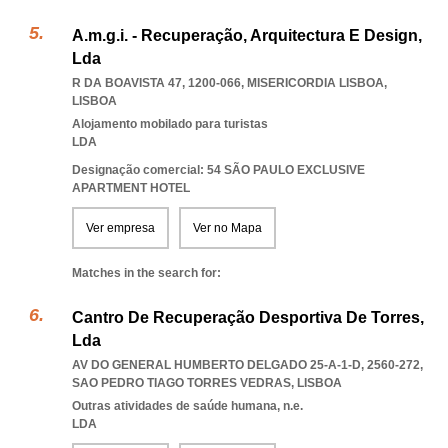
A.m.g.i. - Recuperação, Arquitectura E Design,
Lda
R DA BOAVISTA 47, 1200-066
,
MISERICORDIA LISBOA
,
LISBOA
Alojamento mobilado para turistas
LDA
Designação comercial: 54 SÃO PAULO EXCLUSIVE
APARTMENT HOTEL
Ver empresa
Ver no Mapa
Matches in the search for:
Cantro De Recuperação Desportiva De Torres,
Lda
AV DO GENERAL HUMBERTO DELGADO 25-A-1-D, 2560-272
,
SAO PEDRO TIAGO TORRES VEDRAS
,
LISBOA
Outras atividades de saúde humana, n.e.
LDA