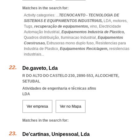
Matches in the search for:
Activity categories: ...
TECNOCANTO - TECNOLOGIA DE
SISTEMAS E EQUIPAMENTOS INDUSTRIAIS,
LDA,
motores,
Tugs,
recuperação de equipamentos,
vino,
Electricidade
Automação Industrial,
Equipamentos Industria de Plastico,
Quadros distribuição,
Iluminacao Industrial,
Equipamentos
Coestrusao,
Extrusoras mono duplo fuso,
Resistencias para
Industria de Plastico,
Equipamentos Reciclagem,
resistencias
industriais
...
De.gaveto, Lda
R DO ALTO DO CASTELO 230, 2890-553
,
ALCOCHETE
,
SETUBAL
Atividades de engenharia e técnicas afins
LDA
Ver empresa
Ver no Mapa
Matches in the search for:
De'cartinas, Unipessoal, Lda