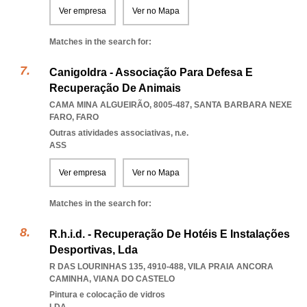
Ver empresa
Ver no Mapa
Matches in the search for:
Canigoldra - Associação Para Defesa E
Recuperação De Animais
CAMA MINA ALGUEIRÃO, 8005-487
,
SANTA BARBARA NEXE
FARO
,
FARO
Outras atividades associativas, n.e.
ASS
Ver empresa
Ver no Mapa
Matches in the search for:
R.h.i.d. - Recuperação De Hotéis E Instalações
Desportivas, Lda
R DAS LOURINHAS 135, 4910-488
,
VILA PRAIA ANCORA
CAMINHA
,
VIANA DO CASTELO
Pintura e colocação de vidros