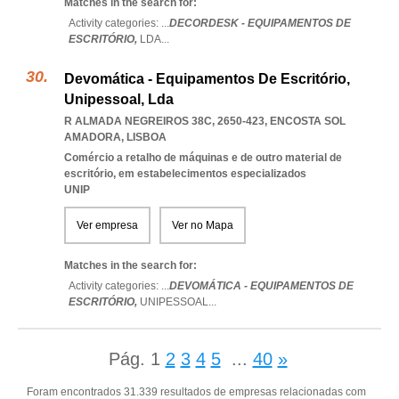
Matches in the search for:
Activity categories: ...
DECORDESK - EQUIPAMENTOS DE
ESCRITÓRIO,
LDA
...
Devomática - Equipamentos De Escritório,
Unipessoal, Lda
R ALMADA NEGREIROS 38C, 2650-423
,
ENCOSTA SOL
AMADORA
,
LISBOA
Comércio a retalho de máquinas e de outro material de
escritório, em estabelecimentos especializados
UNIP
Ver empresa
Ver no Mapa
Matches in the search for:
Activity categories: ...
DEVOMÁTICA - EQUIPAMENTOS DE
ESCRITÓRIO,
UNIPESSOAL
...
Pág.
1
2
3
4
5
...
40
»
Foram encontrados 31.339 resultados de empresas relacionadas com