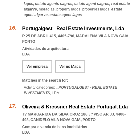
lagos,
estate agents sagres,
estate agent sagres,
real estate
algarve,
moradias,
property lagos,
properties lagos,
estate
agent algarve,
estate agent lagos
...
Portugalgest - Real Estate Investments, Lda
R 25 DE ABRIL 415, 4405-796
,
MADALENA VILA NOVA GAIA
,
PORTO
Atividades de arquitectura
LDA
Ver empresa
Ver no Mapa
Matches in the search for:
Activity categories: ...
PORTUGALGEST - REAL ESTATE
INVESTMENTS,
LDA
...
Oliveira & Kressner Real Estate Portugal, Lda
TV MARGARIDA DA SILVA CRUZ 186 3.º PISO AP. 33, 4400-
498
,
CANIDELO VILA NOVA GAIA
,
PORTO
Compra e venda de bens imobiliários
LDA