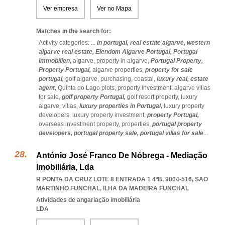
Ver empresa
Ver no Mapa
Matches in the search for:
Activity categories: ...
in portugal,
real estate algarve,
western
algarve real estate,
Eiendom Algarve Portugal,
Portugal
Immobilien,
algarve,
property in algarve,
Portugal Property,
Property Portugal,
algarve properties,
property for sale
portugal,
golf algarve,
purchasing,
coastal,
luxury real,
estate
agent,
Quinta do Lago plots,
property investment,
algarve villas
for sale,
golf property Portugal,
golf resort property,
luxury
algarve,
villas,
luxury properties in Portugal,
luxury property
developers,
luxury property investment,
property Portugal,
overseas investment property,
properties,
portugal property
developers,
portugal property sale,
portugal villas for sale
...
António José Franco De Nóbrega - Mediação
Imobiliária, Lda
R PONTA DA CRUZ LOTE 8 ENTRADA 1 4ºB, 9004-516
,
SAO
MARTINHO FUNCHAL
,
ILHA DA MADEIRA FUNCHAL
Atividades de angariação imobiliária
LDA