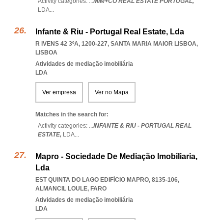
Activity categories: ...
MIM+CO REAL ESTATE PORTUGAL,
LDA
...
Infante & Riu - Portugal Real Estate, Lda
R IVENS 42 3ºA, 1200-227
,
SANTA MARIA MAIOR LISBOA
,
LISBOA
Atividades de mediação imobiliária
LDA
Ver empresa
Ver no Mapa
Matches in the search for:
Activity categories: ...
INFANTE & RIU - PORTUGAL REAL
ESTATE,
LDA
...
Mapro - Sociedade De Mediação Imobiliaria,
Lda
EST QUINTA DO LAGO EDIFÍCIO MAPRO, 8135-106
,
ALMANCIL LOULE
,
FARO
Atividades de mediação imobiliária
LDA