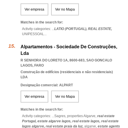
Ver empresa
Ver no Mapa
Matches in the search for:
Activity categories: ...
LATIO (PORTUGAL),
REAL ESTATE,
UNIPESSOAL
...
Alpartamentos - Sociedade De Construções,
Lda
R SENHORA DO LORETO 1A, 8600-683
,
SAO GONCALO
LAGOS
,
FARO
Construção de edifícios (residenciais e não residenciais)
LDA
Designação comercial: ALPART
Ver empresa
Ver no Mapa
Matches in the search for:
Activity categories: ...
Sagres,
properties Algarve,
real estate
Portugal,
estate algarve lagos,
real estate lagos,
real estate
lagos algarve,
real estate praia da luz,
algarve,
estate agents