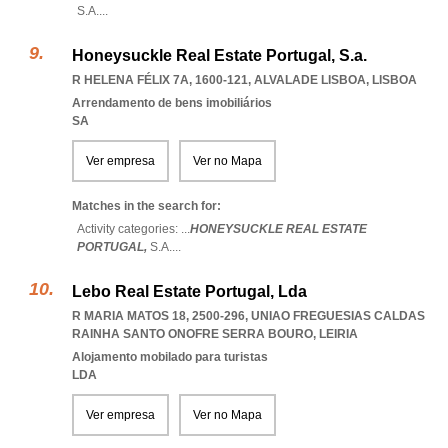
S.A.
...
Honeysuckle Real Estate Portugal, S.a.
R HELENA FÉLIX 7A, 1600-121
,
ALVALADE LISBOA
,
LISBOA
Arrendamento de bens imobiliários
SA
Ver empresa
Ver no Mapa
Matches in the search for:
Activity categories: ...
HONEYSUCKLE REAL ESTATE
PORTUGAL,
S.A.
...
Lebo Real Estate Portugal, Lda
R MARIA MATOS 18, 2500-296
,
UNIAO FREGUESIAS CALDAS
RAINHA SANTO ONOFRE SERRA BOURO
,
LEIRIA
Alojamento mobilado para turistas
LDA
Ver empresa
Ver no Mapa