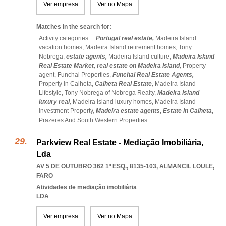
Ver empresa
Ver no Mapa
Matches in the search for:
Activity categories: ...
Portugal real estate,
Madeira Island
vacation homes,
Madeira Island retirement homes,
Tony
Nobrega,
estate agents,
Madeira Island culture,
Madeira Island
Real Estate Market,
real estate on Madeira Island,
Property
agent,
Funchal Properties,
Funchal Real Estate Agents,
Property in Calheta,
Calheta Real Estate,
Madeira Island
Lifestyle,
Tony Nobrega of Nobrega Realty,
Madeira Island
luxury real,
Madeira Island luxury homes,
Madeira Island
investment Property,
Madeira estate agents,
Estate in Calheta,
Prazeres And South Western Properties
...
Parkview Real Estate - Mediação Imobiliária,
Lda
AV 5 DE OUTUBRO 362 1º ESQ., 8135-103
,
ALMANCIL LOULE
,
FARO
Atividades de mediação imobiliária
LDA
Ver empresa
Ver no Mapa