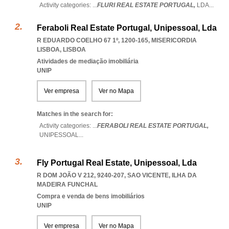
Activity categories: ...
FLURI REAL ESTATE PORTUGAL,
LDA
...
Feraboli Real Estate Portugal, Unipessoal, Lda
R EDUARDO COELHO 67 1º, 1200-165
,
MISERICORDIA
LISBOA
,
LISBOA
Atividades de mediação imobiliária
UNIP
Ver empresa
Ver no Mapa
Matches in the search for:
Activity categories: ...
FERABOLI REAL ESTATE PORTUGAL,
UNIPESSOAL
...
Fly Portugal Real Estate, Unipessoal, Lda
R DOM JOÃO V 212, 9240-207
,
SAO VICENTE
,
ILHA DA
MADEIRA FUNCHAL
Compra e venda de bens imobiliários
UNIP
Ver empresa
Ver no Mapa