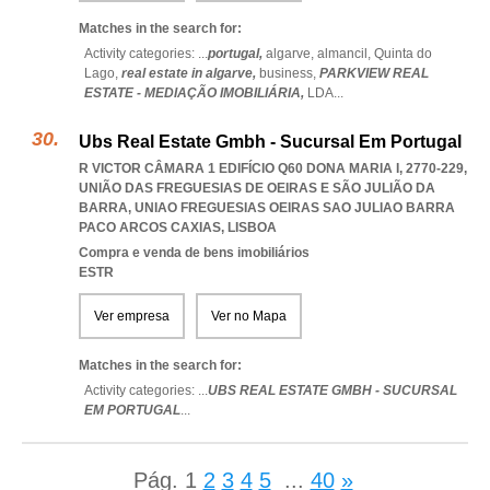
Matches in the search for:
Activity categories: ...
portugal,
algarve,
almancil,
Quinta do
Lago,
real estate in algarve,
business,
PARKVIEW REAL
ESTATE - MEDIAÇÃO IMOBILIÁRIA,
LDA
...
Ubs Real Estate Gmbh - Sucursal Em Portugal
R VICTOR CÂMARA 1 EDIFÍCIO Q60 DONA MARIA I, 2770-229,
UNIÃO DAS FREGUESIAS DE OEIRAS E SÃO JULIÃO DA
BARRA
,
UNIAO FREGUESIAS OEIRAS SAO JULIAO BARRA
PACO ARCOS CAXIAS
,
LISBOA
Compra e venda de bens imobiliários
ESTR
Ver empresa
Ver no Mapa
Matches in the search for:
Activity categories: ...
UBS REAL ESTATE GMBH - SUCURSAL
EM PORTUGAL
...
Pág.
1
2
3
4
5
...
40
»