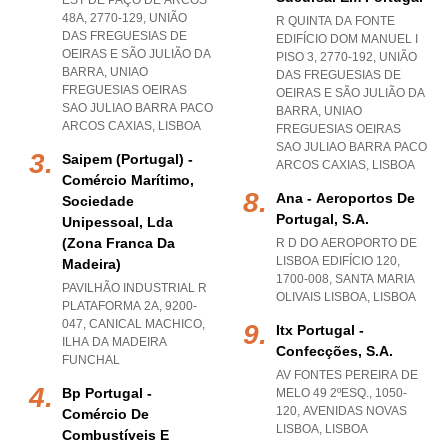
EST DE PAÇO DE ARCOS
48A, 2770-129, UNIÃO
R QUINTA DA FONTE
DAS FREGUESIAS DE
EDIFÍCIO DOM MANUEL I
OEIRAS E SÃO JULIÃO DA
PISO 3, 2770-192, UNIÃO
BARRA
,
UNIAO
DAS FREGUESIAS DE
FREGUESIAS OEIRAS
OEIRAS E SÃO JULIÃO DA
SAO JULIAO BARRA PACO
BARRA
,
UNIAO
ARCOS CAXIAS
,
LISBOA
FREGUESIAS OEIRAS
SAO JULIAO BARRA PACO
Saipem (portugal) -
ARCOS CAXIAS
,
LISBOA
Comércio Marítimo,
Ana - Aeroportos De
Sociedade
Portugal, S.a.
Unipessoal, Lda
(zona Franca Da
R D DO AEROPORTO DE
LISBOA EDIFÍCIO 120,
Madeira)
1700-008
,
SANTA MARIA
PAVILHÃO INDUSTRIAL R
OLIVAIS LISBOA
,
LISBOA
PLATAFORMA 2A, 9200-
047
,
CANICAL MACHICO
,
Itx Portugal -
ILHA DA MADEIRA
Confecções, S.a.
FUNCHAL
AV FONTES PEREIRA DE
Bp Portugal -
MELO 49 2ºESQ., 1050-
120
,
AVENIDAS NOVAS
Comércio De
LISBOA
,
LISBOA
Combustíveis E