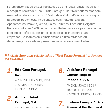
Foram encontrados 14.315 resultados de empresas relacionadas com
a pesquisa realizada "Real Estate Portugal". Há 26 departamentos com
resultados relacionados com "Real Estate Portugal".Os resultados que
aparecem podem estar relacionados com Portugal, Lisboa,
Apartamentos, Imoveis, Venda, Lojas, Terrenos, Escritorios, Algarve.
Pode encontrar os 1200 primeiros resultados para esta pesquisa com o
telefone, direção e outros dados comerciais e financeiros das
empresas. Baseamos em coincidências de uma atividade ou
denominação de cada empresa para mostrar esses resultados.
Principais Empresas relacionadas a "Real Estate Portugal " ordenados
por cobrança
Edp Gem Portugal,
Vodafone Portugal -
S.a.
Comunicações
Pessoais, S.a.
AV 24 DE JULHO 12, 1249-
300
,
MISERICORDIA
AV DOM JOÃO II 36 8º,
LISBOA
,
LISBOA
1998-017
,
PARQUE
NACOES LISBOA
,
LISBOA
Auchan Retail
Portugal, S.a.
Endesa Energia, S.a. -
Sucursal Em Portugal