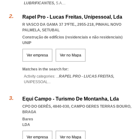
LUBRIFICANTES,
S.A.
...
Rapel Pro - Lucas Freitas, Unipessoal, Lda
R VASCO DA GAMA 37 3ºFTE., 2955-218
,
PINHAL NOVO
PALMELA
,
SETUBAL
Construção de edifícios (residenciais e não residenciais)
UNIP
Ver empresa
Ver no Mapa
Matches in the search for:
Activity categories: ...
RAPEL PRO - LUCAS FREITAS,
UNIPESSOAL
...
Equi Campo - Turismo De Montanha, Lda
CPO DO GERÊS, 4840-030
,
CAMPO GERES TERRAS BOURO
,
BRAGA
Bares
LDA
Ver empresa
Ver no Mapa