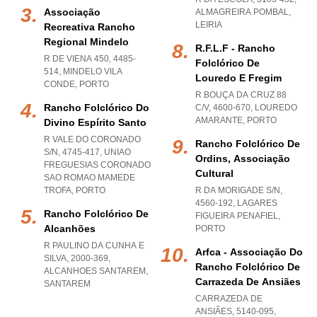
Associação
ALMAGREIRA POMBAL
,
LEIRIA
Recreativa Rancho
Regional Mindelo
R.f.l.f - Rancho
R DE VIENA 450, 4485-
Folclórico De
514
,
MINDELO VILA
Louredo E Fregim
CONDE
,
PORTO
R BOUÇA DA CRUZ 88
Rancho Folclórico Do
C/V, 4600-670
,
LOUREDO
AMARANTE
,
PORTO
Divino Espírito Santo
R VALE DO CORONADO
Rancho Folclórico De
S/N, 4745-417
,
UNIAO
Ordins, Associação
FREGUESIAS CORONADO
Cultural
SAO ROMAO MAMEDE
TROFA
,
PORTO
R DA MORIGADE S/N,
4560-192
,
LAGARES
Rancho Folclórico De
FIGUEIRA PENAFIEL
,
Alcanhões
PORTO
R PAULINO DA CUNHA E
Arfca - Associação Do
SILVA, 2000-369
,
Rancho Folclórico De
ALCANHOES SANTAREM
,
Carrazeda De Ansiães
SANTAREM
CARRAZEDA DE
ANSIÃES, 5140-095
,