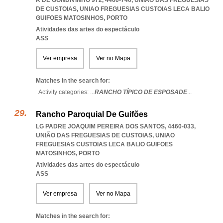
R DE GONDIVINHO 972, 4460-746, UNIÃO DAS FREGUESIAS
DE CUSTOIAS
,
UNIAO FREGUESIAS CUSTOIAS LECA BALIO
GUIFOES MATOSINHOS
,
PORTO
Atividades das artes do espectáculo
ASS
Ver empresa
Ver no Mapa
Matches in the search for:
Activity categories: ...
RANCHO TÍPICO DE ESPOSADE
...
Rancho Paroquial De Guifões
LG PADRE JOAQUIM PEREIRA DOS SANTOS, 4460-033,
UNIÃO DAS FREGUESIAS DE CUSTOIAS
,
UNIAO
FREGUESIAS CUSTOIAS LECA BALIO GUIFOES
MATOSINHOS
,
PORTO
Atividades das artes do espectáculo
ASS
Ver empresa
Ver no Mapa
Matches in the search for: