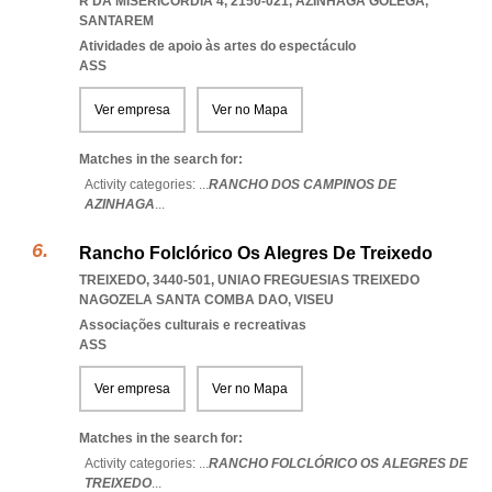
R DA MISERICÓRDIA 4, 2150-021
,
AZINHAGA GOLEGA
,
SANTAREM
Atividades de apoio às artes do espectáculo
ASS
Ver empresa
Ver no Mapa
Matches in the search for:
Activity categories: ...
RANCHO DOS CAMPINOS DE
AZINHAGA
...
Rancho Folclórico Os Alegres De Treixedo
TREIXEDO, 3440-501
,
UNIAO FREGUESIAS TREIXEDO
NAGOZELA SANTA COMBA DAO
,
VISEU
Associações culturais e recreativas
ASS
Ver empresa
Ver no Mapa
Matches in the search for:
Activity categories: ...
RANCHO FOLCLÓRICO OS ALEGRES DE
TREIXEDO
...