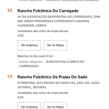
Activity categories: ...
RANCHO FOLCLORICO DA REDINHA
...
Rancho Folclórico Do Carregado
AV DA ASSOCIAÇÃO DESPORTIVA DO CARREGADO, 2580-
600
,
UNIAO FREGUESIAS CARREGADO CADAFAIS
ALENQUER
,
LISBOA
Atividades das artes do espectáculo
ASS
Ver empresa
Ver no Mapa
Matches in the search for:
Activity categories: ...
RANCHO FOLCLÓRICO DO
CARREGADO
...
Rancho Folclórico De Praias Do Sado
R PRINCIPAL DAS PRAIAS DO SADO 101, 2910-345
,
SADO
SETUBAL
,
SETUBAL
Atividades das artes do espectáculo
ASS
Ver empresa
Ver no Mapa