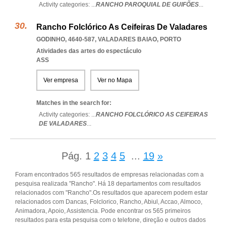
Activity categories: ...
RANCHO PAROQUIAL DE GUIFÕES
...
Rancho Folclórico As Ceifeiras De Valadares
GODINHO, 4640-587
,
VALADARES BAIAO
,
PORTO
Atividades das artes do espectáculo
ASS
Ver empresa
Ver no Mapa
Matches in the search for:
Activity categories: ...
RANCHO FOLCLÓRICO AS CEIFEIRAS
DE VALADARES
...
Pág.
1
2
3
4
5
...
19
»
Foram encontrados 565 resultados de empresas relacionadas com a
pesquisa realizada "Rancho". Há 18 departamentos com resultados
relacionados com "Rancho".Os resultados que aparecem podem estar
relacionados com Dancas, Folclorico, Rancho, Abiul, Accao, Almoco,
Animadora, Apoio, Assistencia. Pode encontrar os 565 primeiros
resultados para esta pesquisa com o telefone, direção e outros dados