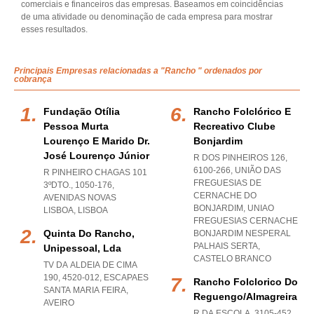
comerciais e financeiros das empresas. Baseamos em coincidências
de uma atividade ou denominação de cada empresa para mostrar
esses resultados.
Principais Empresas relacionadas a "Rancho " ordenados por
cobrança
Fundação Otília
Rancho Folclórico E
Pessoa Murta
Recreativo Clube
Lourenço E Marido Dr.
Bonjardim
José Lourenço Júnior
R DOS PINHEIROS 126,
6100-266, UNIÃO DAS
R PINHEIRO CHAGAS 101
FREGUESIAS DE
3ºDTO., 1050-176
,
CERNACHE DO
AVENIDAS NOVAS
BONJARDIM
,
UNIAO
LISBOA
,
LISBOA
FREGUESIAS CERNACHE
Quinta Do Rancho,
BONJARDIM NESPERAL
PALHAIS SERTA
,
Unipessoal, Lda
CASTELO BRANCO
TV DA ALDEIA DE CIMA
190, 4520-012
,
ESCAPAES
Rancho Folclorico Do
SANTA MARIA FEIRA
,
Reguengo/almagreira
AVEIRO
R DA ESCOLA, 3105-452
,