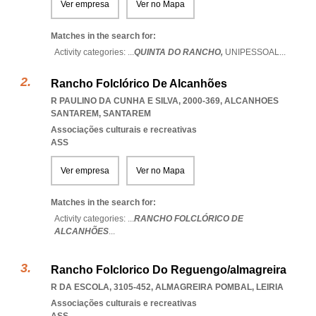
Ver empresa
Ver no Mapa
Matches in the search for:
Activity categories: ...
QUINTA DO RANCHO,
UNIPESSOAL
...
Rancho Folclórico De Alcanhões
R PAULINO DA CUNHA E SILVA, 2000-369
,
ALCANHOES
SANTAREM
,
SANTAREM
Associações culturais e recreativas
ASS
Ver empresa
Ver no Mapa
Matches in the search for:
Activity categories: ...
RANCHO FOLCLÓRICO DE
ALCANHÕES
...
Rancho Folclorico Do Reguengo/almagreira
R DA ESCOLA, 3105-452
,
ALMAGREIRA POMBAL
,
LEIRIA
Associações culturais e recreativas