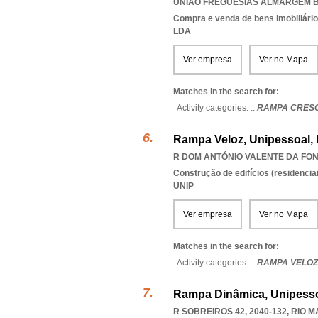
UNIAO FREGUESIAS ALMARGEM B
Compra e venda de bens imobiliári
LDA
Ver empresa
Ver no Mapa
Matches in the search for:
Activity categories: ...
RAMPA CRES
Rampa Veloz, Unipessoal,
R DOM ANTÓNIO VALENTE DA FON
Construção de edifícios (residenciai
UNIP
Ver empresa
Ver no Mapa
Matches in the search for:
Activity categories: ...
RAMPA VELOZ
Rampa Dinâmica, Unipesso
R SOBREIROS 42, 2040-132
,
RIO M