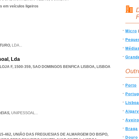
s em veículos ligeiros
D
F
Micro
Peque
TURO,
LDA
...
Média
Grand
oal, Lda
OJA F, 1500-359
,
SAO DOMINGOS BENFICA LISBOA
,
LISBOA
Outr
Porto
Portug
Lisboa
Algar
DEIAS,
UNIPESSOAL
...
Aveiro
Braga
715-462, UNIÃO DAS FREGUESIAS DE ALMARGEM DO BISPO
,
Douro