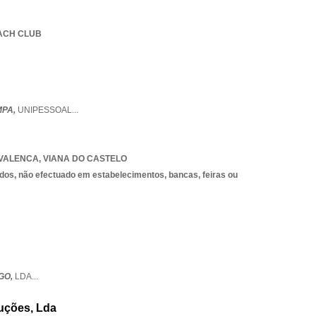
EACH CLUB
MPA,
UNIPESSOAL
...
 VALENCA
,
VIANA DO CASTELO
dos, não efectuado em estabelecimentos, bancas, feiras ou
GO,
LDA
...
uções, Lda