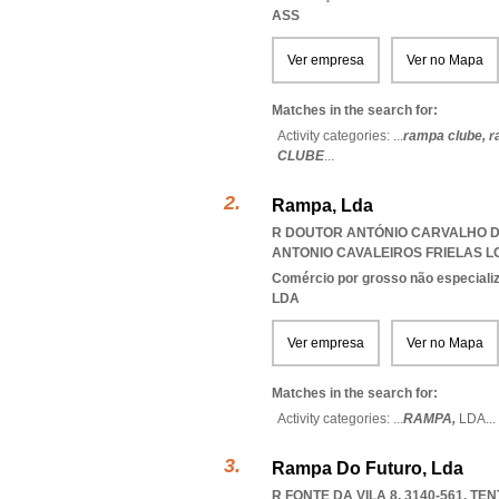
ASS
Ver empresa
Ver no Mapa
Matches in the search for:
Activity categories: ...
rampa clube,
r
CLUBE
...
Rampa, Lda
R DOUTOR ANTÓNIO CARVALHO DE
ANTONIO CAVALEIROS FRIELAS 
Comércio por grosso não especiali
LDA
Ver empresa
Ver no Mapa
Matches in the search for:
Activity categories: ...
RAMPA,
LDA
...
Rampa Do Futuro, Lda
R FONTE DA VILA 8, 3140-561
,
TEN