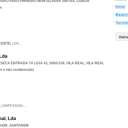
ISPO PERO PINHEIRO MONTELAVAR SINTRA
,
LISBOA
Hotel
os
Madei
Turis
CENTE,
LDA
...
 Lda
SECA ENTRADA 74 LOJA 41, 5000-539
,
VILA REAL
,
VILA REAL
s e não residenciais)
,
UNIPESSOAL
...
al, Lda
AIOR
,
SANTAREM