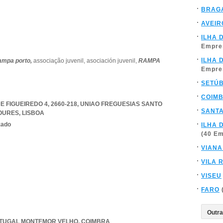
BRAG
AVEIR
ILHA 
Empre
ILHA 
ampa porto,
associação juvenil,
asociación juvenil,
RAMPA
Empre
SETÚ
COIM
 FIGUEIREDO 4, 2660-218
,
UNIAO FREGUESIAS SANTO
SANT
LOURES
,
LISBOA
zado
ILHA 
(40 E
VIANA
VILA 
VISEU
FARO
TUGAL MONTEMOR VELHO
,
COIMBRA