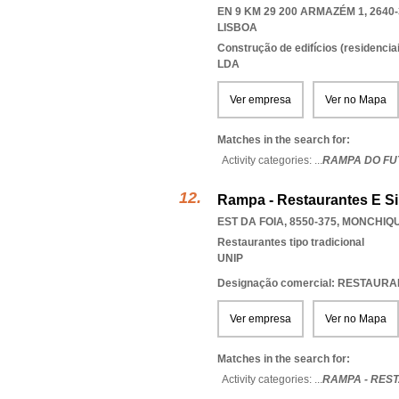
EN 9 KM 29 200 ARMAZÉM 1, 2640
LISBOA
Construção de edifícios (residenciai
LDA
Ver empresa
Ver no Mapa
Matches in the search for:
Activity categories: ...
RAMPA DO FU
Rampa - Restaurantes E Si
EST DA FOIA, 8550-375
,
MONCHIQ
Restaurantes tipo tradicional
UNIP
Designação comercial: RESTAUR
Ver empresa
Ver no Mapa
Matches in the search for:
Activity categories: ...
RAMPA - RES