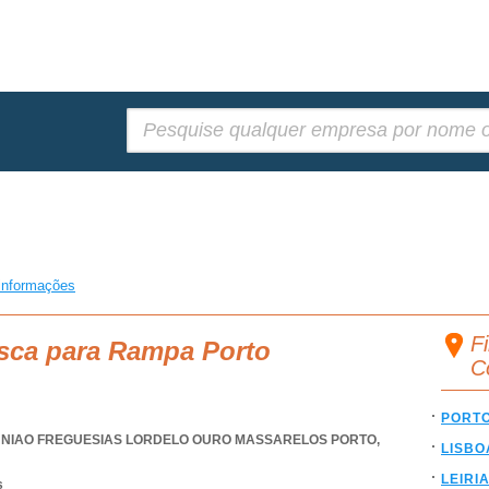
Pesquisar:
informações
F
usca para Rampa Porto
C
PORT
NIAO FREGUESIAS LORDELO OURO MASSARELOS PORTO
,
LISBO
LEIRI
s