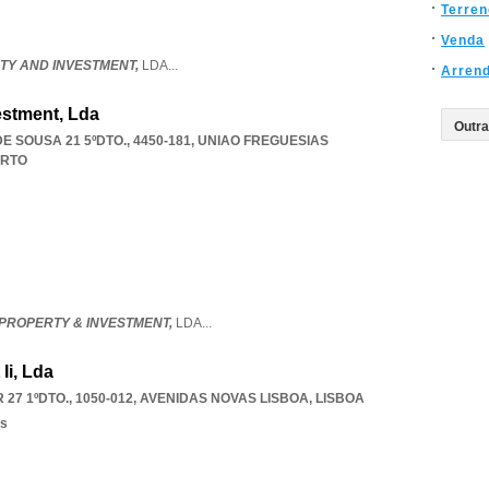
Terren
Venda
RTY AND INVESTMENT,
LDA
...
Arren
estment, Lda
SOUSA 21 5ºDTO., 4450-181
,
UNIAO FREGUESIAS
RTO
 PROPERTY & INVESTMENT,
LDA
...
Ii, Lda
7 1ºDTO., 1050-012
,
AVENIDAS NOVAS LISBOA
,
LISBOA
os