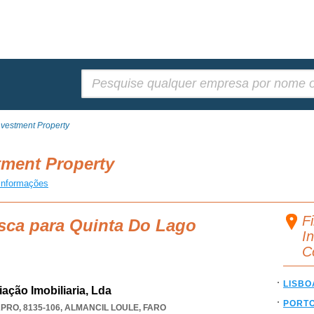
Pesquisar:
nvestment Property
tment Property
informações
F
sca para Quinta Do Lago
I
C
LISBO
ação Imobiliaria, Lda
PORT
PRO, 8135-106
,
ALMANCIL LOULE
,
FARO