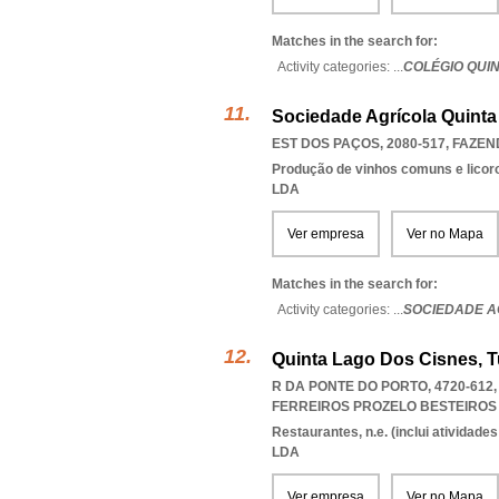
Matches in the search for:
Activity categories: ...
COLÉGIO QUI
Sociedade Agrícola Quinta
EST DOS PAÇOS, 2080-517
,
FAZEN
Produção de vinhos comuns e licor
LDA
Ver empresa
Ver no Mapa
Matches in the search for:
Activity categories: ...
SOCIEDADE A
Quinta Lago Dos Cisnes, T
R DA PONTE DO PORTO, 4720-612
FERREIROS PROZELO BESTEIRO
Restaurantes, n.e. (inclui atividad
LDA
Ver empresa
Ver no Mapa