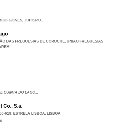
 DOS CISNES,
TURISMO
...
Lago
NIÃO DAS FREGUESIAS DE CORUCHE
,
UNIAO FREGUESIAS
AREM
BE QUINTA DO LAGO
...
t Co., S.a.
00-619
,
ESTRELA LISBOA
,
LISBOA
os