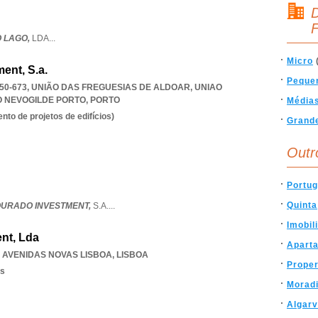
D
F
O LAGO,
LDA
...
Micro
ent, S.a.
Peque
150-673, UNIÃO DAS FREGUESIAS DE ALDOAR
,
UNIAO
O NEVOGILDE PORTO
,
PORTO
Média
to de projetos de edifícios)
Grand
Outr
Portug
Quinta
OURADO INVESTMENT,
S.A.
...
Imobil
ent, Lda
Apart
,
AVENIDAS NOVAS LISBOA
,
LISBOA
Proper
os
Morad
Algar