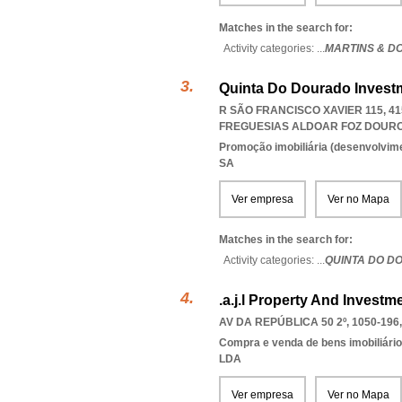
Matches in the search for:
Activity categories: ...
MARTINS & D
Quinta Do Dourado Investm
R SÃO FRANCISCO XAVIER 115, 4
FREGUESIAS ALDOAR FOZ DOUR
Promoção imobiliária (desenvolvimen
SA
Ver empresa
Ver no Mapa
Matches in the search for:
Activity categories: ...
QUINTA DO D
.a.j.l Property And Investm
AV DA REPÚBLICA 50 2º, 1050-196
Compra e venda de bens imobiliári
LDA
Ver empresa
Ver no Mapa