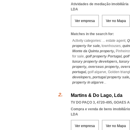
Atividades de mediação imobiliária
LDA
Ver empresa
Ver no Mapa
Matches in the search for:
Activity categories: ...
estate agent,
Q
property for sale,
townhouses,
quin
Monte da Quinta property,
Pinheiros
for sale,
golf property Portugal,
golf
luxury property developers,
luxury
property,
overseas property,
overs
portugal,
golf algarve,
Golden triang
developers,
portugal property sale
property in algarve
...
Martins & Do Lago, Lda
TV DO PAÇO 3, 4720-495
,
GOAES 
Compra e venda de bens imobiliári
LDA
Ver empresa
Ver no Mapa