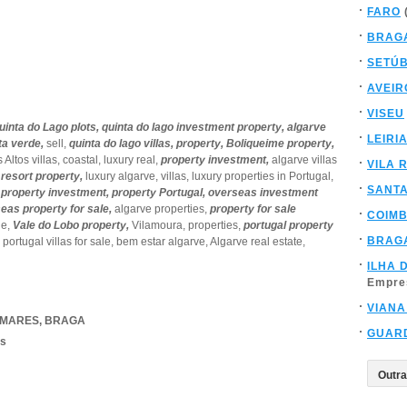
FARO
BRAG
SETÚ
AVEIR
VISEU
uinta do Lago plots,
quinta do lago investment property,
algarve
LEIRI
ta verde,
sell,
quinta do lago villas,
property,
Boliqueime property,
 Altos villas,
coastal,
luxury real,
property investment,
algarve villas
VILA 
 resort property,
luxury algarve,
villas,
luxury properties in Portugal,
SANT
 property investment,
property Portugal,
overseas investment
eas property for sale,
algarve properties,
property for sale
COIM
le,
Vale do Lobo property,
Vilamoura,
properties,
portugal property
BRAG
,
portugal villas for sale,
bem estar algarve,
Algarve real estate,
ILHA 
Empre
VIANA
AMARES
,
BRAGA
GUAR
os