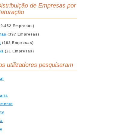
istribuição de Empresas por
aturação
(9.452 Empresas)
nas
(397 Empresas)
s
(103 Empresas)
es
(21 Empresas)
os utilizadores pesquisaram
al
iaria
amento
ty
ia
ve