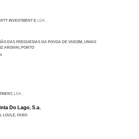
TY INVESTMENT II,
LDA
...
UNIÃO DAS FREGUESIAS DA POVOA DE VARZIM
,
UNIAO
Z ARGIVAI
,
PORTO
os
STMENT,
LDA
...
nta Do Lago, S.a.
L LOULE
,
FARO