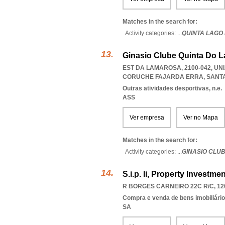
Matches in the search for:
Activity categories: ...
QUINTA LAGO
Ginasio Clube Quinta Do 
EST DA LAMAROSA, 2100-042, U
CORUCHE FAJARDA ERRA
,
SANT
Outras atividades desportivas, n.e.
ASS
Ver empresa
Ver no Mapa
Matches in the search for:
Activity categories: ...
GINASIO CLU
S.i.p. Ii, Property Investmen
R BORGES CARNEIRO 22C R/C, 12
Compra e venda de bens imobiliári
SA