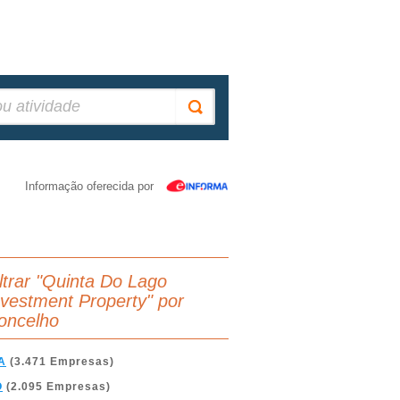
Informação oferecida por
iltrar "Quinta Do Lago
nvestment Property" por
oncelho
A
(3.471 Empresas)
O
(2.095 Empresas)