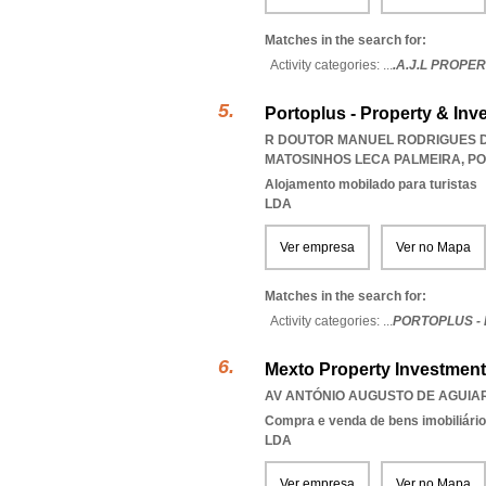
Matches in the search for:
Activity categories: ...
.A.J.L PROPE
Portoplus - Property & Inv
R DOUTOR MANUEL RODRIGUES DE 
MATOSINHOS LECA PALMEIRA
,
PO
Alojamento mobilado para turistas
LDA
Ver empresa
Ver no Mapa
Matches in the search for:
Activity categories: ...
PORTOPLUS -
Mexto Property Investment 
AV ANTÓNIO AUGUSTO DE AGUIAR 2
Compra e venda de bens imobiliári
LDA
Ver empresa
Ver no Mapa