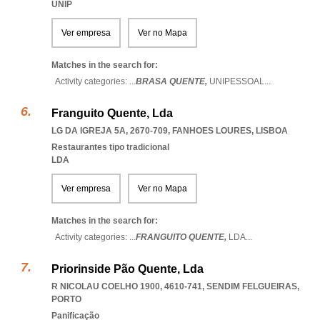
UNIP
Ver empresa
Ver no Mapa
Matches in the search for:
Activity categories: ...
BRASA QUENTE,
UNIPESSOAL
...
Franguito Quente, Lda
LG DA IGREJA 5A, 2670-709
,
FANHOES LOURES
,
LISBOA
Restaurantes tipo tradicional
LDA
Ver empresa
Ver no Mapa
Matches in the search for:
Activity categories: ...
FRANGUITO QUENTE,
LDA
...
Priorinside Pão Quente, Lda
R NICOLAU COELHO 1900, 4610-741
,
SENDIM FELGUEIRAS
,
PORTO
Panificação