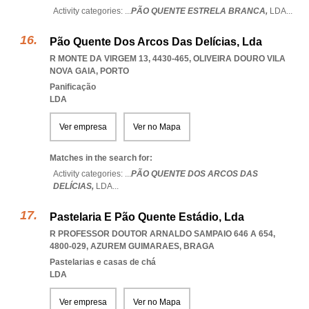
Activity categories: ...
PÃO QUENTE ESTRELA BRANCA,
LDA
...
Pão Quente Dos Arcos Das Delícias, Lda
R MONTE DA VIRGEM 13, 4430-465
,
OLIVEIRA DOURO VILA
NOVA GAIA
,
PORTO
Panificação
LDA
Ver empresa
Ver no Mapa
Matches in the search for:
Activity categories: ...
PÃO QUENTE DOS ARCOS DAS
DELÍCIAS,
LDA
...
Pastelaria E Pão Quente Estádio, Lda
R PROFESSOR DOUTOR ARNALDO SAMPAIO 646 A 654,
4800-029
,
AZUREM GUIMARAES
,
BRAGA
Pastelarias e casas de chá
LDA
Ver empresa
Ver no Mapa