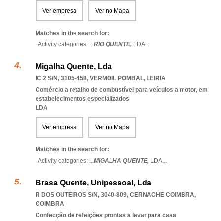
Ver empresa
Ver no Mapa
Matches in the search for:
Activity categories: ...
RIO QUENTE,
LDA
...
Migalha Quente, Lda
IC 2 S/N, 3105-458
,
VERMOIL POMBAL
,
LEIRIA
Comércio a retalho de combustível para veículos a motor, em
estabelecimentos especializados
LDA
Ver empresa
Ver no Mapa
Matches in the search for:
Activity categories: ...
MIGALHA QUENTE,
LDA
...
Brasa Quente, Unipessoal, Lda
R DOS OUTEIROS S/N, 3040-809
,
CERNACHE COIMBRA
,
COIMBRA
Confecção de refeições prontas a levar para casa