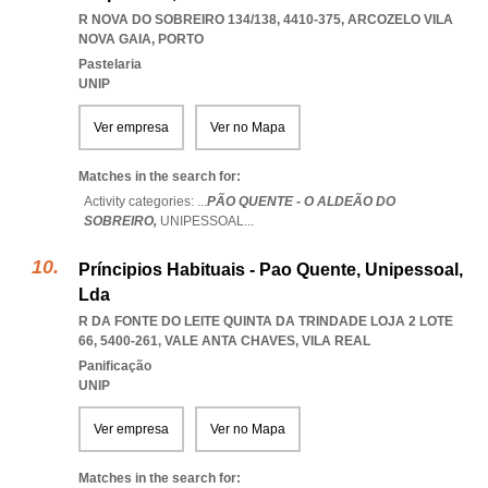
R NOVA DO SOBREIRO 134/138, 4410-375
,
ARCOZELO VILA
NOVA GAIA
,
PORTO
Pastelaria
UNIP
Ver empresa
Ver no Mapa
Matches in the search for:
Activity categories: ...
PÃO QUENTE - O ALDEÃO DO
SOBREIRO,
UNIPESSOAL
...
Príncipios Habituais - Pao Quente, Unipessoal,
Lda
R DA FONTE DO LEITE QUINTA DA TRINDADE LOJA 2 LOTE
66, 5400-261
,
VALE ANTA CHAVES
,
VILA REAL
Panificação
UNIP
Ver empresa
Ver no Mapa
Matches in the search for: