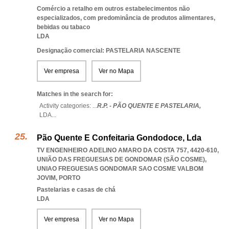
Comércio a retalho em outros estabelecimentos não
especializados, com predominância de produtos alimentares,
bebidas ou tabaco
LDA
Designação comercial: PASTELARIA NASCENTE
Ver empresa
Ver no Mapa
Matches in the search for:
Activity categories: ...
R.P. - PÃO QUENTE E PASTELARIA,
LDA
...
Pão Quente E Confeitaria Gondodoce, Lda
TV ENGENHEIRO ADELINO AMARO DA COSTA 757, 4420-610,
UNIÃO DAS FREGUESIAS DE GONDOMAR (SÃO COSME)
,
UNIAO FREGUESIAS GONDOMAR SAO COSME VALBOM
JOVIM
,
PORTO
Pastelarias e casas de chá
LDA
Ver empresa
Ver no Mapa