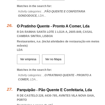
Matches in the search for:
Activity categories: ...
PÃO QUENTE E CONFEITARIA
GONDODOCE,
LDA
...
O Pratinho Quente - Pronto A Comer, Lda
R DA RAINHA SANTA LOTE 1 LOJA A, 2605-849
,
CASAL
CAMBRA SINTRA
,
LISBOA
Restaurantes, n.e. (inclui atividades de restauração em meios
móveis)
LDA
Ver empresa
Ver no Mapa
Matches in the search for:
Activity categories: ...
O PRATINHO QUENTE - PRONTO A
COMER,
LDA
...
Parquipão - Pão Quente E Confeitaria, Lda
R DE CASTELO 228, 4430-785
,
AVINTES VILA NOVA GAIA
,
PORTO