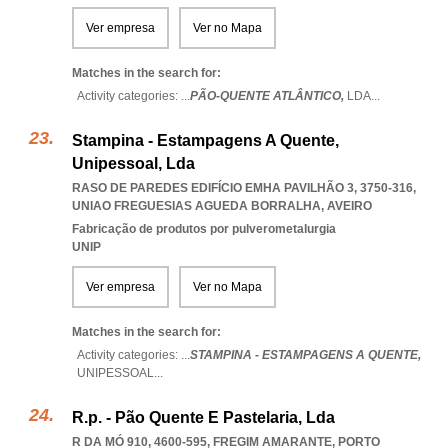
Ver empresa
Ver no Mapa
Matches in the search for:
Activity categories: ...
PÃO-QUENTE ATLÂNTICO,
LDA
...
Stampina - Estampagens A Quente,
Unipessoal, Lda
RASO DE PAREDES EDIFÍCIO EMHA PAVILHÃO 3, 3750-316
,
UNIAO FREGUESIAS AGUEDA BORRALHA
,
AVEIRO
Fabricação de produtos por pulverometalurgia
UNIP
Ver empresa
Ver no Mapa
Matches in the search for:
Activity categories: ...
STAMPINA - ESTAMPAGENS A QUENTE,
UNIPESSOAL
...
R.p. - Pão Quente E Pastelaria, Lda
R DA MÓ 910, 4600-595
,
FREGIM AMARANTE
,
PORTO