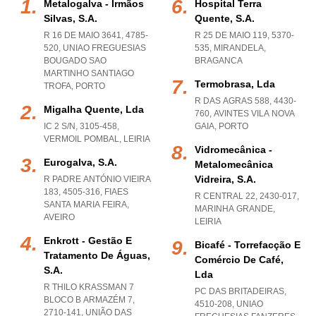
Metalogalva - Irmãos
Hospital Terra
Silvas, S.a.
Quente, S.a.
R 16 DE MAIO 3641, 4785-
R 25 DE MAIO 119, 5370-
520
,
UNIAO FREGUESIAS
535
,
MIRANDELA
,
BOUGADO SAO
BRAGANCA
MARTINHO SANTIAGO
Termobrasa, Lda
TROFA
,
PORTO
R DAS AGRAS 588, 4430-
Migalha Quente, Lda
760
,
AVINTES VILA NOVA
IC 2 S/N, 3105-458
,
GAIA
,
PORTO
VERMOIL POMBAL
,
LEIRIA
Vidromecânica -
Eurogalva, S.a.
Metalomecânica
Vidreira, S.a.
R PADRE ANTÓNIO VIEIRA
183, 4505-316
,
FIAES
R CENTRAL 22, 2430-017
,
SANTA MARIA FEIRA
,
MARINHA GRANDE
,
AVEIRO
LEIRIA
Enkrott - Gestão E
Bicafé - Torrefacção E
Tratamento De Águas,
Comércio De Café,
S.a.
Lda
R THILO KRASSMAN 7
PC DAS BRITADEIRAS,
BLOCO B ARMAZÉM 7,
4510-208
,
UNIAO
2710-141, UNIÃO DAS