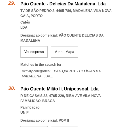
Pão Quente - Delícias Da Madalena, Lda
TV DE SÃO PEDRO 2, 4405-786
,
MADALENA VILA NOVA
GAIA
,
PORTO
Cafés
LDA
Designação comercial: PÃO QUENTE DELICIAS DA
MADALENA
Ver empresa
Ver no Mapa
Matches in the search for:
Activity categories: ...
PÃO QUENTE - DELÍCIAS DA
MADALENA,
LDA
...
Pão Quente Milão Ii, Unipessoal, Lda
R DE CASAIS 22, 4765-229
,
RIBA AVE VILA NOVA
FAMALICAO
,
BRAGA
Panificação
UNIP
Designação comercial: PQM II