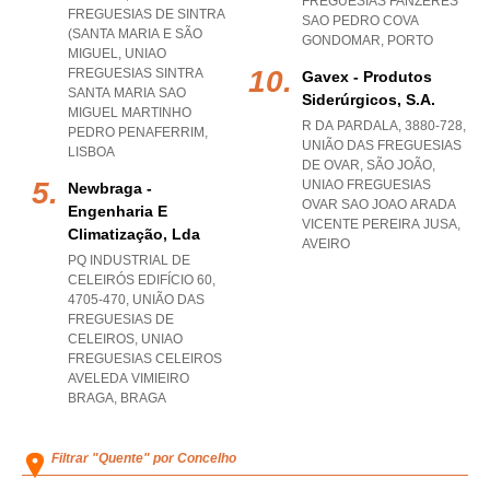
FREGUESIAS FANZERES
FREGUESIAS DE SINTRA
SAO PEDRO COVA
(SANTA MARIA E SÃO
GONDOMAR
,
PORTO
MIGUEL
,
UNIAO
FREGUESIAS SINTRA
Gavex - Produtos
SANTA MARIA SAO
Siderúrgicos, S.a.
MIGUEL MARTINHO
R DA PARDALA, 3880-728,
PEDRO PENAFERRIM
,
UNIÃO DAS FREGUESIAS
LISBOA
DE OVAR, SÃO JOÃO
,
UNIAO FREGUESIAS
Newbraga -
OVAR SAO JOAO ARADA
Engenharia E
VICENTE PEREIRA JUSA
,
Climatização, Lda
AVEIRO
PQ INDUSTRIAL DE
CELEIRÓS EDIFÍCIO 60,
4705-470, UNIÃO DAS
FREGUESIAS DE
CELEIROS
,
UNIAO
FREGUESIAS CELEIROS
AVELEDA VIMIEIRO
BRAGA
,
BRAGA
Filtrar "Quente" por Concelho