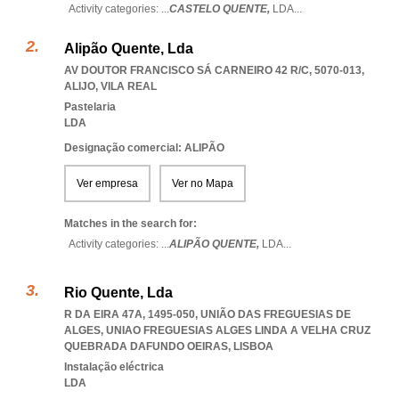
Activity categories: ...
CASTELO QUENTE,
LDA
...
Alipão Quente, Lda
AV DOUTOR FRANCISCO SÁ CARNEIRO 42 R/C, 5070-013
,
ALIJO
,
VILA REAL
Pastelaria
LDA
Designação comercial: ALIPÃO
Ver empresa
Ver no Mapa
Matches in the search for:
Activity categories: ...
ALIPÃO QUENTE,
LDA
...
Rio Quente, Lda
R DA EIRA 47A, 1495-050, UNIÃO DAS FREGUESIAS DE
ALGES
,
UNIAO FREGUESIAS ALGES LINDA A VELHA CRUZ
QUEBRADA DAFUNDO OEIRAS
,
LISBOA
Instalação eléctrica
LDA