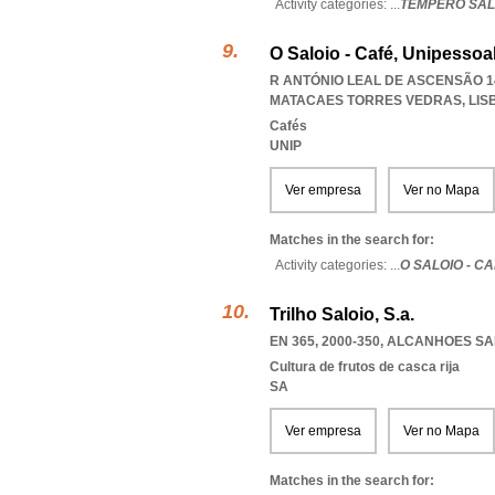
Activity categories: ...
TEMPERO SAL
O Saloio - Café, Unipessoa
R ANTÓNIO LEAL DE ASCENSÃO 14
MATACAES TORRES VEDRAS
,
LIS
Cafés
UNIP
Ver empresa
Ver no Mapa
Matches in the search for:
Activity categories: ...
O SALOIO - C
Trilho Saloio, S.a.
EN 365, 2000-350
,
ALCANHOES S
Cultura de frutos de casca rija
SA
Ver empresa
Ver no Mapa
Matches in the search for: