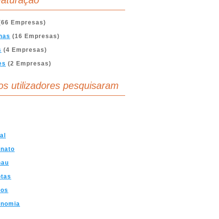
aturação
(66 Empresas)
nas
(16 Empresas)
s
(4 Empresas)
es
(2 Empresas)
os utilizadores pesquisaram
al
anato
hau
tas
dos
onomia