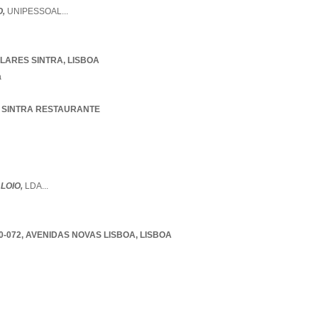
O,
UNIPESSOAL
...
LARES SINTRA
,
LISBOA
a
KO SINTRA RESTAURANTE
LOIO,
LDA
...
0-072
,
AVENIDAS NOVAS LISBOA
,
LISBOA