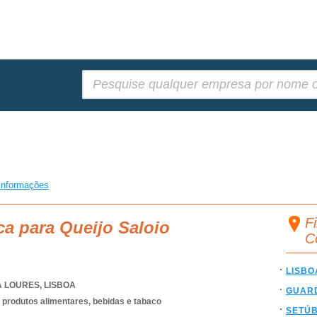
Pesquisar:
informações
Fi
ca para Queijo Saloio
C
LISBO
A LOURES
,
LISBOA
GUAR
produtos alimentares, bebidas e tabaco
SETÚ