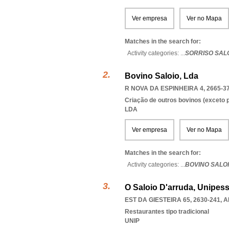
Ver empresa
Ver no Mapa
Matches in the search for:
Activity categories: ...
SORRISO SAL
Bovino Saloio, Lda
R NOVA DA ESPINHEIRA 4, 2665-3
Criação de outros bovinos (exceto p
LDA
Ver empresa
Ver no Mapa
Matches in the search for:
Activity categories: ...
BOVINO SALO
O Saloio D'arruda, Unipess
EST DA GIESTEIRA 65, 2630-241
,
A
Restaurantes tipo tradicional
UNIP