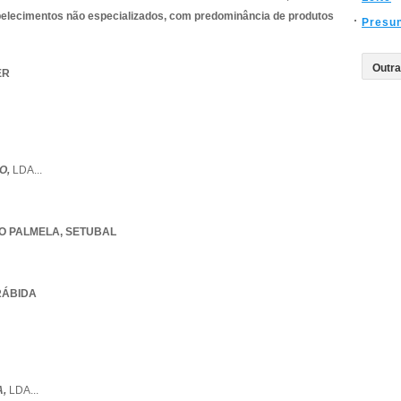
belecimentos não especializados, com predominância de produtos
Presu
ER
O,
LDA
...
O PALMELA
,
SETUBAL
RRÁBIDA
A,
LDA
...