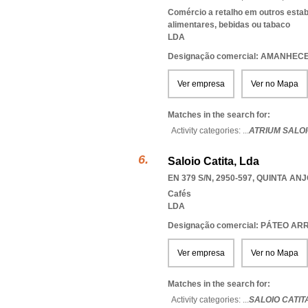
Comércio a retalho em outros esta
alimentares, bebidas ou tabaco
LDA
Designação comercial: AMANHEC
Ver empresa
Ver no Mapa
Matches in the search for:
Activity categories: ...
ATRIUM SALOI
Saloio Catita, Lda
EN 379 S/N, 2950-597
,
QUINTA ANJ
Cafés
LDA
Designação comercial: PÁTEO A
Ver empresa
Ver no Mapa
Matches in the search for:
Activity categories: ...
SALOIO CATIT