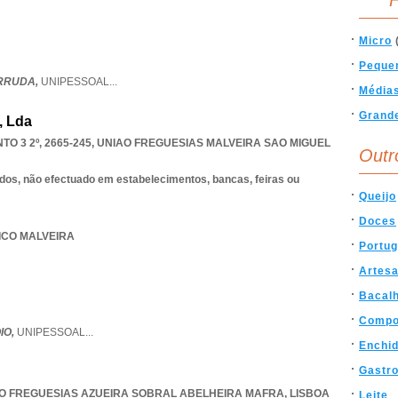
F
Micro
Peque
ARRUDA,
UNIPESSOAL
...
Média
Grand
, Lda
O 3 2º, 2665-245
,
UNIAO FREGUESIAS MALVEIRA SAO MIGUEL
Outr
dos, não efectuado em estabelecimentos, bancas, feiras ou
Queijo
Doces
TICO MALVEIRA
Portug
Artes
Bacal
Compo
IO,
UNIPESSOAL
...
Enchi
Gastr
O FREGUESIAS AZUEIRA SOBRAL ABELHEIRA MAFRA
,
LISBOA
Leite