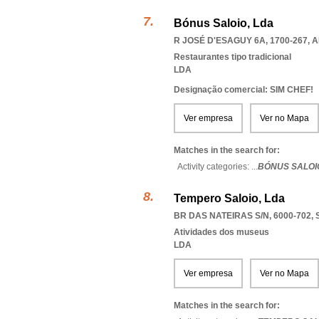
Bónus Saloio, Lda
R JOSÉ D'ESAGUY 6A, 1700-267
,
A
Restaurantes tipo tradicional
LDA
Designação comercial: SIM CHEF!
Ver empresa
Ver no Mapa
Matches in the search for:
Activity categories: ...
BÓNUS SALOI
Tempero Saloio, Lda
BR DAS NATEIRAS S/N, 6000-702
,
Atividades dos museus
LDA
Ver empresa
Ver no Mapa
Matches in the search for: