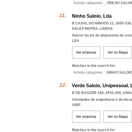
Activity categories: ...
TRILHO SALOI
Ninho Saloio, Lda
R CASAL DO NINHOS 12, 2665-536
GALES MAFRA
,
LISBOA
Outros locais de alojamento de cur
LDA
Ver empresa
Ver no Mapa
Matches in the search for:
Activity categories: ...
NINHO SALOIO
Verde Saloio, Unipessoal, 
R DE BASSÔR 106, 4550-206
,
UNIA
Atividades de engenharia e técnicas
UNIP
Ver empresa
Ver no Mapa
Matches in the search for: