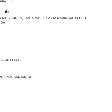
OIO,
LDA
...
l, Lda
 R/C, 2560-309, SANTA MARIA
,
SANTA MARIA SAO PEDRO
BOA
AFÉ,
UNIPESSOAL
...
ANTAREM
,
SANTAREM