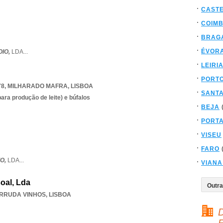
CAST
COIM
BRAG
ÉVOR
OIO,
LDA
...
LEIRI
PORT
78
,
MILHARADO MAFRA
,
LISBOA
SANT
ara produção de leite) e búfalos
BEJA
PORT
VISEU
FARO
IO,
LDA
...
VIANA
oal, Lda
RRUDA VINHOS
,
LISBOA
D