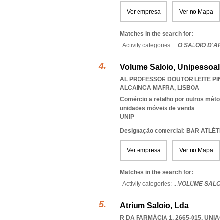
Ver empresa
Ver no Mapa
Matches in the search for:
Activity categories: ...
O SALOIO D'
Volume Saloio, Unipessoal
AL PROFESSOR DOUTOR LEITE PINT
ALCAINCA MAFRA
,
LISBOA
Comércio a retalho por outros méto
unidades móveis de venda
UNIP
Designação comercial: BAR ATLÉ
Ver empresa
Ver no Mapa
Matches in the search for:
Activity categories: ...
VOLUME SALO
Atrium Saloio, Lda
R DA FARMÁCIA 1, 2665-015
,
UNIA