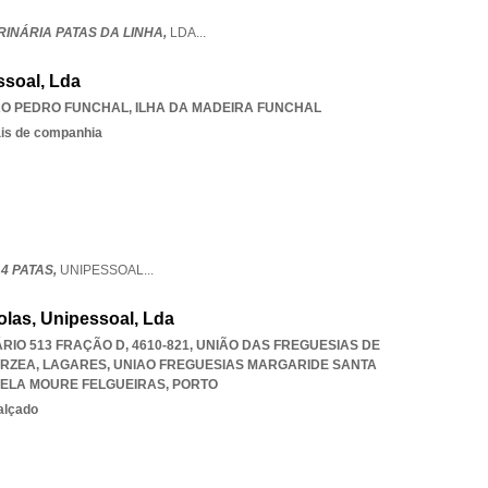
RINÁRIA PATAS DA LINHA,
LDA
...
ssoal, Lda
O PEDRO FUNCHAL
,
ILHA DA MADEIRA FUNCHAL
ais de companhia
4 PATAS,
UNIPESSOAL
...
las, Unipessoal, Lda
IO 513 FRAÇÃO D, 4610-821, UNIÃO DAS FREGUESIAS DE
ARZEA, LAGARES
,
UNIAO FREGUESIAS MARGARIDE SANTA
IELA MOURE FELGUEIRAS
,
PORTO
alçado