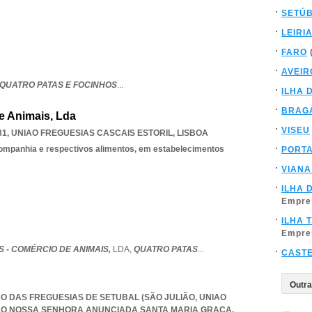
SETÚ
LEIRI
FARO
AVEIR
QUATRO PATAS E FOCINHOS
...
ILHA 
BRAG
e Animais, Lda
VISEU
81
,
UNIAO FREGUESIAS CASCAIS ESTORIL
,
LISBOA
companhia e respectivos alimentos, em estabelecimentos
PORT
VIANA
ILHA 
Empre
ILHA 
Empre
 - COMÉRCIO DE ANIMAIS,
LDA,
QUATRO PATAS
...
CAST
NIÃO DAS FREGUESIAS DE SETUBAL (SÃO JULIÃO
,
UNIAO
IAO NOSSA SENHORA ANUNCIADA SANTA MARIA GRACA
,