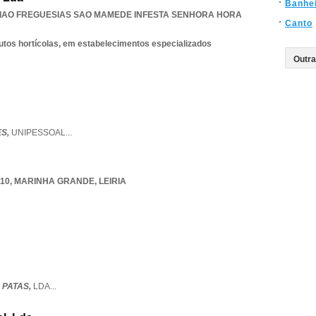
Banhe
IAO FREGUESIAS SAO MAMEDE INFESTA SENHORA HORA
Canto
dutos hortícolas, em estabelecimentos especializados
ES,
UNIPESSOAL
...
010
,
MARINHA GRANDE
,
LEIRIA
 PATAS,
LDA
...