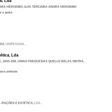
l, Lda
GRA HEROISMO
,
ILHA TERCEIRA ANGRA HEROISMO
s e peles
TAS,
UNIPESSOAL
...
ética, Lda
, 2605-288
,
UNIAO FREGUESIAS QUELUZ BELAS SINTRA
,
para animais
- RAÇÕES E ESTÉTICA,
LDA
...