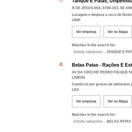
Tanque E Patas, Unipessoa
R DE JESUS 65A, 9700-103
,
SE AN
Lavagem e limpeza a seco de têxtei
UNIP
Ver empresa
Ver no Mapa
Matches in the search for:
Activity categories: ...
TANQUE E PA
Belas Patas - Rações E Est
AV DA CRECHE PEDRO FOLQUE 5C
LISBOA
Comércio por grosso de alimentos 
LDA
Ver empresa
Ver no Mapa
Matches in the search for:
Activity categories: ...
BELAS PATAS 