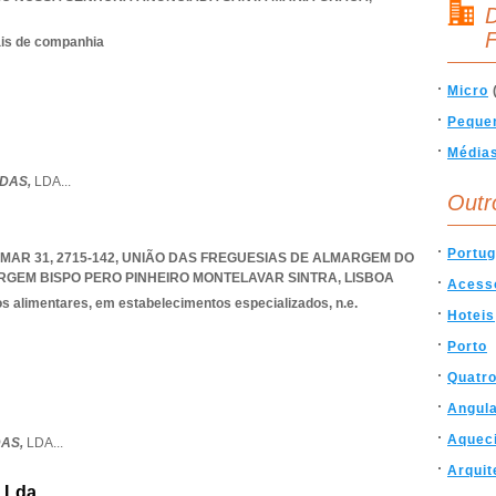
D
F
ais de companhia
Micro
Peque
Média
DAS,
LDA
...
Outr
Portug
AR 31, 2715-142, UNIÃO DAS FREGUESIAS DE ALMARGEM DO
RGEM BISPO PERO PINHEIRO MONTELAVAR SINTRA
,
LISBOA
Acess
os alimentares, em estabelecimentos especializados, n.e.
Hoteis
Porto
Quatro
Angul
Aquec
DAS,
LDA
...
Arquit
, Lda