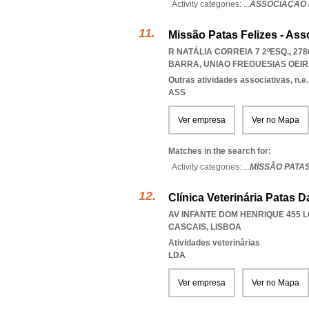
Activity categories: ...
ASSOCIAÇÃO 
Missão Patas Felizes - As
R NATÁLIA CORREIA 7 2ºESQ., 27
BARRA
,
UNIAO FREGUESIAS OEI
Outras atividades associativas, n.e.
ASS
Ver empresa
Ver no Mapa
Matches in the search for:
Activity categories: ...
MISSÃO PATAS
Clínica Veterinária Patas D
AV INFANTE DOM HENRIQUE 455 L
CASCAIS
,
LISBOA
Atividades veterinárias
LDA
Ver empresa
Ver no Mapa