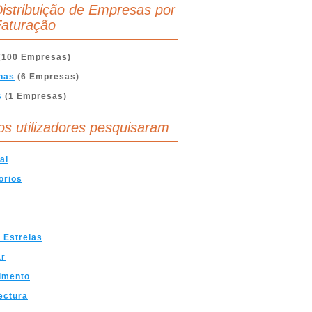
istribuição de Empresas por
aturação
(100 Empresas)
nas
(6 Empresas)
s
(1 Empresas)
os utilizadores pesquisaram
al
orios
 Estrelas
ar
imento
ectura