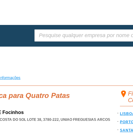
Pesquisar:
informações
F
ca para Quatro Patas
C
E Focinhos
LISBO
OSTA DO SOL LOTE 38, 3780-222
,
UNIAO FREGUESIAS ARCOS
PORT
SANT