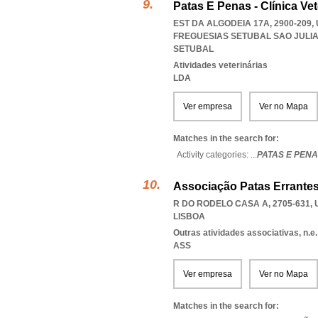
Patas E Penas - Clínica Vet
EST DA ALGODEIA 17A, 2900-209
FREGUESIAS SETUBAL SAO JUL
SETUBAL
Atividades veterinárias
LDA
Ver empresa
Ver no Mapa
Matches in the search for:
Activity categories: ...
PATAS E PENA
Associação Patas Errante
R DO RODELO CASA A, 2705-631
,
LISBOA
Outras atividades associativas, n.e.
ASS
Ver empresa
Ver no Mapa
Matches in the search for: