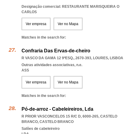
Designação comercial: RESTAURANTE MARISQUEIRA O
CARLOS
Ver empresa
Ver no Mapa
Matches in the search for:
Confraria Das Ervas-de-cheiro
R VASCO DA GAMA 12 9ºESQ., 2670-393
,
LOURES
,
LISBOA
Outras atividades associativas, n.e.
ASS
Ver empresa
Ver no Mapa
Matches in the search for:
Pó-de-arroz - Cabeleireiros, Lda
R PRIOR VASCONCELOS 15 R/C D, 6000-265
,
CASTELO
BRANCO
,
CASTELO BRANCO
Salões de cabeleireiro