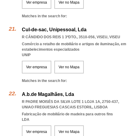
Ver empresa
Ver no Mapa
Matches in the search for:
Cul-de-sac, Unipessoal, Lda
R CÂNDIDO DOS REIS 1 3ºDTO., 3510-056
,
VISEU
,
VISEU
Comércio a retalho de mobiliário e artigos de iluminação, em
estabelecimentos especializados
UNIP
Ver empresa
Ver no Mapa
Matches in the search for:
A.b.de Magalhães, Lda
R PADRE MOISÉS DA SILVA LOTE 1 LOJA 1A, 2750-437
,
UNIAO FREGUESIAS CASCAIS ESTORIL
,
LISBOA
Fabricação de mobiliário de madeira para outros fins
LDA
Ver empresa
Ver no Mapa