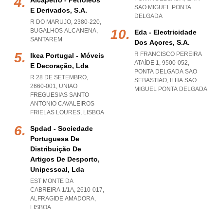
Alcapetro - Petróleos
SAO MIGUEL PONTA
E Derivados, S.a.
DELGADA
R DO MARUJO, 2380-220
,
BUGALHOS ALCANENA
,
Eda - Electricidade
SANTAREM
Dos Açores, S.a.
R FRANCISCO PEREIRA
Ikea Portugal - Móveis
ATAÍDE 1, 9500-052
,
E Decoração, Lda
PONTA DELGADA SAO
R 28 DE SETEMBRO,
SEBASTIAO
,
ILHA SAO
2660-001
,
UNIAO
MIGUEL PONTA DELGADA
FREGUESIAS SANTO
ANTONIO CAVALEIROS
FRIELAS LOURES
,
LISBOA
Spdad - Sociedade
Portuguesa De
Distribuição De
Artigos De Desporto,
Unipessoal, Lda
EST MONTE DA
CABREIRA 1/1A, 2610-017
,
ALFRAGIDE AMADORA
,
LISBOA