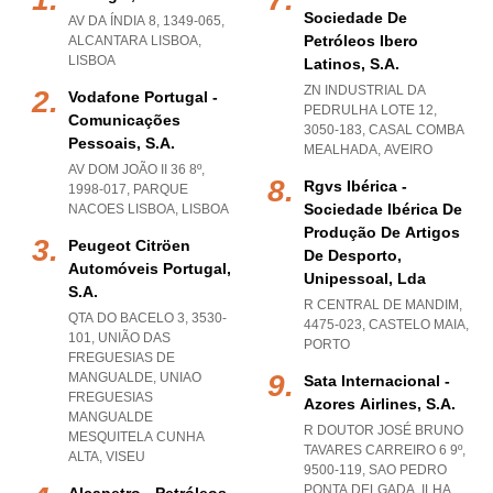
Sociedade De
AV DA ÍNDIA 8, 1349-065
,
Petróleos Ibero
ALCANTARA LISBOA
,
LISBOA
Latinos, S.a.
ZN INDUSTRIAL DA
Vodafone Portugal -
PEDRULHA LOTE 12,
Comunicações
3050-183
,
CASAL COMBA
Pessoais, S.a.
MEALHADA
,
AVEIRO
AV DOM JOÃO II 36 8º,
Rgvs Ibérica -
1998-017
,
PARQUE
Sociedade Ibérica De
NACOES LISBOA
,
LISBOA
Produção De Artigos
Peugeot Citröen
De Desporto,
Automóveis Portugal,
Unipessoal, Lda
S.a.
R CENTRAL DE MANDIM,
QTA DO BACELO 3, 3530-
4475-023
,
CASTELO MAIA
,
101, UNIÃO DAS
PORTO
FREGUESIAS DE
MANGUALDE
,
UNIAO
Sata Internacional -
FREGUESIAS
Azores Airlines, S.a.
MANGUALDE
R DOUTOR JOSÉ BRUNO
MESQUITELA CUNHA
TAVARES CARREIRO 6 9º,
ALTA
,
VISEU
9500-119
,
SAO PEDRO
PONTA DELGADA
,
ILHA