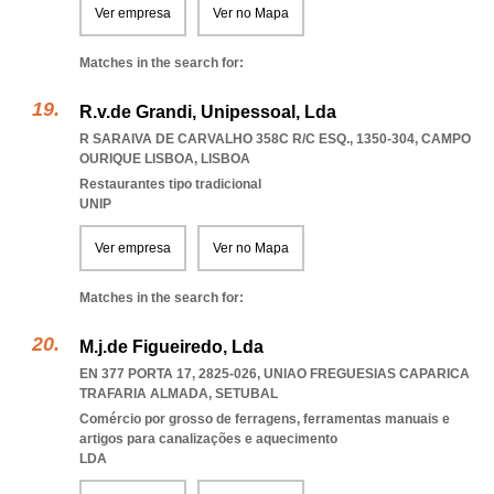
Ver empresa
Ver no Mapa
Matches in the search for:
R.v.de Grandi, Unipessoal, Lda
R SARAIVA DE CARVALHO 358C R/C ESQ., 1350-304
,
CAMPO
OURIQUE LISBOA
,
LISBOA
Restaurantes tipo tradicional
UNIP
Ver empresa
Ver no Mapa
Matches in the search for:
M.j.de Figueiredo, Lda
EN 377 PORTA 17, 2825-026
,
UNIAO FREGUESIAS CAPARICA
TRAFARIA ALMADA
,
SETUBAL
Comércio por grosso de ferragens, ferramentas manuais e
artigos para canalizações e aquecimento
LDA