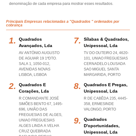
denominação de cada empresa para mostrar esses resultados.
Principais Empresas relacionadas a "Quadrados " ordenados por
cobrança
Quadrados
Sílabas & Quadrados,
Avançados, Lda
Unipessoal, Lda
AV ANTÓNIO AUGUSTO
TV DO OUTEIRO 24, 4620-
DE AGUIAR 19 1ºDTO.
101
,
UNIAO FREGUESIAS
SALA 1, 1050-012
,
CERNADELO LOUSADA
AVENIDAS NOVAS
SAO MIGUEL SANTA
LISBOA
,
LISBOA
MARGARIDA
,
PORTO
Quadrados E
Quadrados E Pregas,
Corações, Lda
Unipessoal, Lda
R COMANDANTE JOSÉ
R DE CABÊDA 235, 4445-
SIMÕES BENTO 67, 1495-
358
,
ERMESINDE
696, UNIÃO DAS
VALONGO
,
PORTO
FREGUESIAS DE ALGES
,
Quadrados
UNIAO FREGUESIAS
D'oportunidades,
ALGES LINDA A VELHA
CRUZ QUEBRADA
Unipessoal, Lda