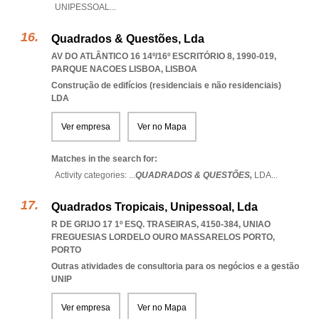
UNIPESSOAL
...
Quadrados & Questões, Lda
AV DO ATLÂNTICO 16 14º/16º ESCRITÓRIO 8, 1990-019
,
PARQUE NACOES LISBOA
,
LISBOA
Construção de edifícios (residenciais e não residenciais)
LDA
Ver empresa
Ver no Mapa
Matches in the search for:
Activity categories: ...
QUADRADOS & QUESTÕES,
LDA
...
Quadrados Tropicais, Unipessoal, Lda
R DE GRIJO 17 1º ESQ. TRASEIRAS, 4150-384
,
UNIAO
FREGUESIAS LORDELO OURO MASSARELOS PORTO
,
PORTO
Outras atividades de consultoria para os negócios e a gestão
UNIP
Ver empresa
Ver no Mapa