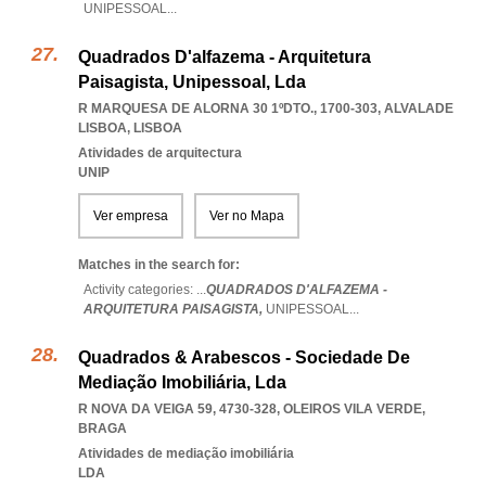
UNIPESSOAL
...
Quadrados D'alfazema - Arquitetura
Paisagista, Unipessoal, Lda
R MARQUESA DE ALORNA 30 1ºDTO., 1700-303
,
ALVALADE
LISBOA
,
LISBOA
Atividades de arquitectura
UNIP
Ver empresa
Ver no Mapa
Matches in the search for:
Activity categories: ...
QUADRADOS D'ALFAZEMA -
ARQUITETURA PAISAGISTA,
UNIPESSOAL
...
Quadrados & Arabescos - Sociedade De
Mediação Imobiliária, Lda
R NOVA DA VEIGA 59, 4730-328
,
OLEIROS VILA VERDE
,
BRAGA
Atividades de mediação imobiliária
LDA