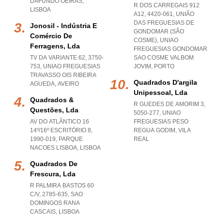
DAFUNDO OEIRAS
,
R DOS CARREGAIS 912
LISBOA
A12, 4420-061, UNIÃO
DAS FREGUESIAS DE
Jonosil - Indústria E
GONDOMAR (SÃO
Comércio De
COSME)
,
UNIAO
Ferragens, Lda
FREGUESIAS GONDOMAR
TV DA VARIANTE 62, 3750-
SAO COSME VALBOM
753
,
UNIAO FREGUESIAS
JOVIM
,
PORTO
TRAVASSO OIS RIBEIRA
Quadrados D'argila
AGUEDA
,
AVEIRO
Unipessoal, Lda
Quadrados &
R GUEDES DE AMORIM 3,
Questões, Lda
5050-277
,
UNIAO
AV DO ATLÂNTICO 16
FREGUESIAS PESO
14º/16º ESCRITÓRIO 8,
REGUA GODIM
,
VILA
1990-019
,
PARQUE
REAL
NACOES LISBOA
,
LISBOA
Quadrados De
Frescura, Lda
R PALMIRA BASTOS 60
C/V, 2785-635
,
SAO
DOMINGOS RANA
CASCAIS
,
LISBOA