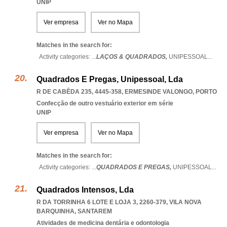
UNIP
Ver empresa
Ver no Mapa
Matches in the search for:
Activity categories: ...
LAÇOS & QUADRADOS,
UNIPESSOAL
...
Quadrados E Pregas, Unipessoal, Lda
R DE CABÊDA 235, 4445-358
,
ERMESINDE VALONGO
,
PORTO
Confecção de outro vestuário exterior em série
UNIP
Ver empresa
Ver no Mapa
Matches in the search for:
Activity categories: ...
QUADRADOS E PREGAS,
UNIPESSOAL
...
Quadrados Intensos, Lda
R DA TORRINHA 6 LOTE E LOJA 3, 2260-379
,
VILA NOVA
BARQUINHA
,
SANTAREM
Atividades de medicina dentária e odontologia