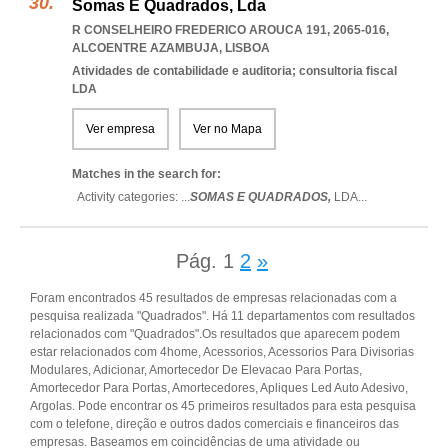
Somas E Quadrados, Lda
R CONSELHEIRO FREDERICO AROUCA 191, 2065-016
,
ALCOENTRE AZAMBUJA
,
LISBOA
Atividades de contabilidade e auditoria; consultoria fiscal
LDA
Ver empresa
Ver no Mapa
Matches in the search for:
Activity categories: ...
SOMAS E QUADRADOS,
LDA
...
Pág.
1
2
»
Foram encontrados 45 resultados de empresas relacionadas com a
pesquisa realizada "Quadrados". Há 11 departamentos com resultados
relacionados com "Quadrados".Os resultados que aparecem podem
estar relacionados com 4home, Acessorios, Acessorios Para Divisorias
Modulares, Adicionar, Amortecedor De Elevacao Para Portas,
Amortecedor Para Portas, Amortecedores, Apliques Led Auto Adesivo,
Argolas. Pode encontrar os 45 primeiros resultados para esta pesquisa
com o telefone, direção e outros dados comerciais e financeiros das
empresas. Baseamos em coincidências de uma atividade ou