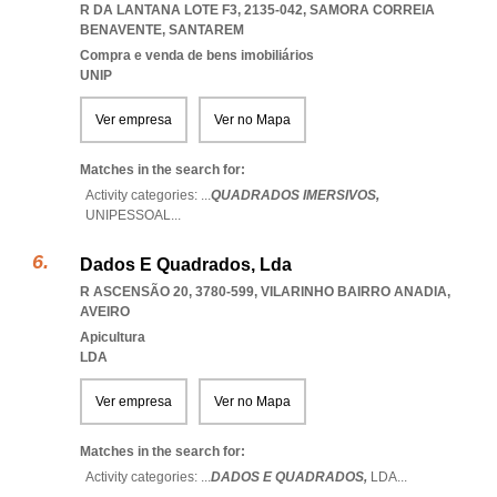
R DA LANTANA LOTE F3, 2135-042
,
SAMORA CORREIA
BENAVENTE
,
SANTAREM
Compra e venda de bens imobiliários
UNIP
Ver empresa
Ver no Mapa
Matches in the search for:
Activity categories: ...
QUADRADOS IMERSIVOS,
UNIPESSOAL
...
Dados E Quadrados, Lda
R ASCENSÃO 20, 3780-599
,
VILARINHO BAIRRO ANADIA
,
AVEIRO
Apicultura
LDA
Ver empresa
Ver no Mapa
Matches in the search for:
Activity categories: ...
DADOS E QUADRADOS,
LDA
...