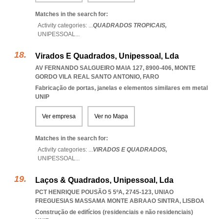
Matches in the search for:
Activity categories: ...
QUADRADOS TROPICAIS,
UNIPESSOAL
...
Virados E Quadrados, Unipessoal, Lda
AV FERNANDO SALGUEIRO MAIA 127, 8900-406
,
MONTE
GORDO VILA REAL SANTO ANTONIO
,
FARO
Fabricação de portas, janelas e elementos similares em metal
UNIP
Ver empresa
Ver no Mapa
Matches in the search for:
Activity categories: ...
VIRADOS E QUADRADOS,
UNIPESSOAL
...
Laços & Quadrados, Unipessoal, Lda
PCT HENRIQUE POUSÃO 5 5ºA, 2745-123
,
UNIAO
FREGUESIAS MASSAMA MONTE ABRAAO SINTRA
,
LISBOA
Construção de edifícios (residenciais e não residenciais)