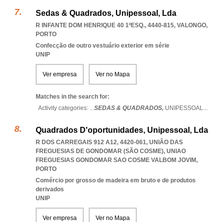
Sedas & Quadrados, Unipessoal, Lda
R INFANTE DOM HENRIQUE 40 1ºESQ., 4440-815
,
VALONGO
,
PORTO
Confecção de outro vestuário exterior em série
UNIP
Ver empresa
Ver no Mapa
Matches in the search for:
Activity categories: ...
SEDAS & QUADRADOS,
UNIPESSOAL
...
Quadrados D'oportunidades, Unipessoal, Lda
R DOS CARREGAIS 912 A12, 4420-061, UNIÃO DAS
FREGUESIAS DE GONDOMAR (SÃO COSME)
,
UNIAO
FREGUESIAS GONDOMAR SAO COSME VALBOM JOVIM
,
PORTO
Comércio por grosso de madeira em bruto e de produtos
derivados
UNIP
Ver empresa
Ver no Mapa