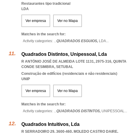
Restaurantes tipo tradicional
LDA
Ver empresa
Ver no Mapa
Matches in the search for:
Activity categories: ...
QUADRADOS ESGUIOS,
LDA
...
Quadrados Distintos, Unipessoal, Lda
R ANTÓNIO JOSÉ DE ALMEIDA LOTE 1131, 2975-316
,
QUINTA
CONDE SESIMBRA
,
SETUBAL
Construção de edifícios (residenciais e não residenciais)
UNIP
Ver empresa
Ver no Mapa
Matches in the search for:
Activity categories: ...
QUADRADOS DISTINTOS,
UNIPESSOAL
...
Quadrados Intuitivos, Lda
R SERRADOIRO 29, 3600-460
,
MOLEDO CASTRO DAIRE
,