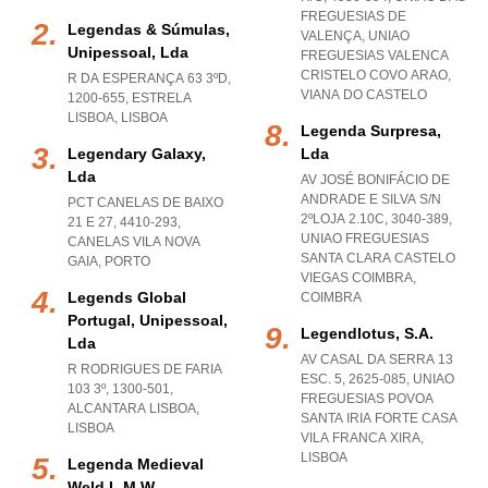
FREGUESIAS DE
Legendas & Súmulas,
VALENÇA
,
UNIAO
Unipessoal, Lda
FREGUESIAS VALENCA
CRISTELO COVO ARAO
,
R DA ESPERANÇA 63 3ºD,
VIANA DO CASTELO
1200-655
,
ESTRELA
LISBOA
,
LISBOA
Legenda Surpresa,
Legendary Galaxy,
Lda
Lda
AV JOSÉ BONIFÁCIO DE
ANDRADE E SILVA S/N
PCT CANELAS DE BAIXO
2ºLOJA 2.10C, 3040-389
,
21 E 27, 4410-293
,
UNIAO FREGUESIAS
CANELAS VILA NOVA
SANTA CLARA CASTELO
GAIA
,
PORTO
VIEGAS COIMBRA
,
Legends Global
COIMBRA
Portugal, Unipessoal,
Legendlotus, S.a.
Lda
AV CASAL DA SERRA 13
R RODRIGUES DE FARIA
ESC. 5, 2625-085
,
UNIAO
103 3º, 1300-501
,
FREGUESIAS POVOA
ALCANTARA LISBOA
,
SANTA IRIA FORTE CASA
LISBOA
VILA FRANCA XIRA
,
LISBOA
Legenda Medieval
Weld L.m.w.,