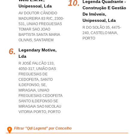
Legenda Quadrante -
Unipessoal, Lda
Construção E Gestão
AV DOUTOR CÂNDIDO
De Imóveis,
MADUREIRA 83 R/C, 2300-
Unipessoal, Lda
531
,
UNIAO FREGUESIAS
R DO SOLÃO 35, 4475-
TOMAR SAO JOAO
240
,
CASTELO MAIA
,
BAPTISTA SANTA MARIA
PORTO
OLIVAIS
,
SANTAREM
Legendary Motive,
Lda
R JOSÉ FALCÃO 133,
4050-317, UNIÃO DAS
FREGUESIAS DE
CEDOFEITA, SANTO
ILDEFONSO, SE,
MIRAGAIA
,
UNIAO
FREGUESIAS CEDOFEITA
SANTO ILDEFONSO SE
MIRAGAIA SAO NICOLAU
VITORIA PORTO
,
PORTO
Filtrar "Qdi Legend" por Concelho