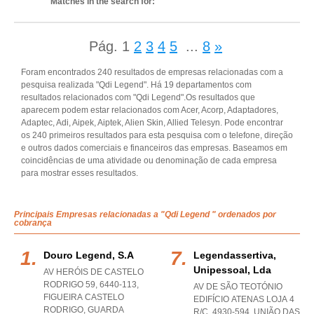
Matches in the search for:
Pág.
1
2
3
4
5
...
8
»
Foram encontrados 240 resultados de empresas relacionadas com a
pesquisa realizada "Qdi Legend". Há 19 departamentos com
resultados relacionados com "Qdi Legend".Os resultados que
aparecem podem estar relacionados com Acer, Acorp, Adaptadores,
Adaptec, Adi, Aipek, Aiptek, Alien Skin, Allied Telesyn. Pode encontrar
os 240 primeiros resultados para esta pesquisa com o telefone, direção
e outros dados comerciais e financeiros das empresas. Baseamos em
coincidências de uma atividade ou denominação de cada empresa
para mostrar esses resultados.
Principais Empresas relacionadas a "Qdi Legend " ordenados por
cobrança
Douro Legend, S.a
Legendassertiva,
Unipessoal, Lda
AV HERÓIS DE CASTELO
RODRIGO 59, 6440-113
,
AV DE SÃO TEOTÓNIO
FIGUEIRA CASTELO
EDIFÍCIO ATENAS LOJA 4
RODRIGO
,
GUARDA
R/C, 4930-594, UNIÃO DAS