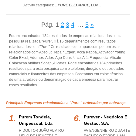
Activity categories: ...
PURE ELEGANCE,
LDA
...
Pág.
1
2
3
4
...
5
»
Foram encontrados 134 resultados de empresas relacionadas com a
pesquisa realizada "Pure". Há 16 departamentos com resultados
relacionados com "Pure".Os resultados que aparecem podem estar
relacionados com Absolut Repair Expert, Acca Kappa, Activador Young
Color Excel, Adornos, Ados, Age Densiforce, Alfa Frequencia, Alicate
Colocacao Anilhas Socap, Alicates. Pode encontrar os 134 primeiros
resultados para esta pesquisa com o telefone, direção e outros dados
comerciais e financeiros das empresas. Baseamos em coincidências
de uma atividade ou denominação de cada empresa para mostrar
esses resultados.
Principais Empresas relacionadas a "Pure " ordenados por cobrança
Purem Tondela,
Purever - Negócios E
Unipessoal, Lda
Gestão, S.a.
R DOUTOR JOÃO ALMIRO
AV ENGENHEIRO DUARTE