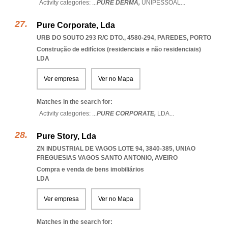
Activity categories: ...
PURE DERMA,
UNIPESSOAL
...
Pure Corporate, Lda
URB DO SOUTO 293 R/C DTO., 4580-294
,
PAREDES
,
PORTO
Construção de edifícios (residenciais e não residenciais)
LDA
Ver empresa
Ver no Mapa
Matches in the search for:
Activity categories: ...
PURE CORPORATE,
LDA
...
Pure Story, Lda
ZN INDUSTRIAL DE VAGOS LOTE 94, 3840-385
,
UNIAO
FREGUESIAS VAGOS SANTO ANTONIO
,
AVEIRO
Compra e venda de bens imobiliários
LDA
Ver empresa
Ver no Mapa
Matches in the search for: