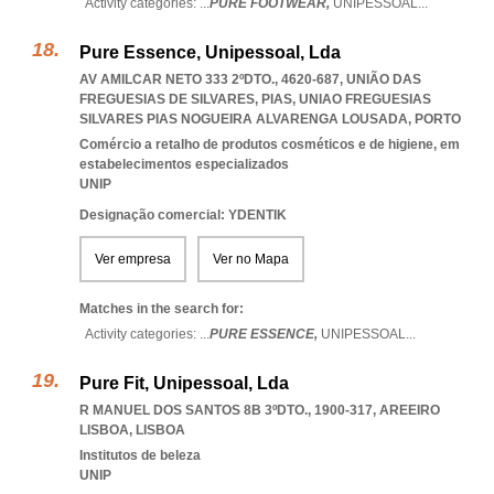
Activity categories: ...
PURE FOOTWEAR,
UNIPESSOAL
...
Pure Essence, Unipessoal, Lda
AV AMILCAR NETO 333 2ºDTO., 4620-687, UNIÃO DAS
FREGUESIAS DE SILVARES, PIAS
,
UNIAO FREGUESIAS
SILVARES PIAS NOGUEIRA ALVARENGA LOUSADA
,
PORTO
Comércio a retalho de produtos cosméticos e de higiene, em
estabelecimentos especializados
UNIP
Designação comercial: YDENTIK
Ver empresa
Ver no Mapa
Matches in the search for:
Activity categories: ...
PURE ESSENCE,
UNIPESSOAL
...
Pure Fit, Unipessoal, Lda
R MANUEL DOS SANTOS 8B 3ºDTO., 1900-317
,
AREEIRO
LISBOA
,
LISBOA
Institutos de beleza
UNIP