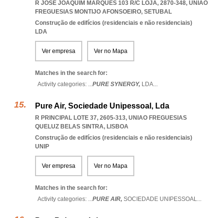
R JOSÉ JOAQUIM MARQUES 103 R/C LOJA, 2870-348
,
UNIAO
FREGUESIAS MONTIJO AFONSOEIRO
,
SETUBAL
Construção de edifícios (residenciais e não residenciais)
LDA
Ver empresa
Ver no Mapa
Matches in the search for:
Activity categories: ...
PURE SYNERGY,
LDA
...
Pure Air, Sociedade Unipessoal, Lda
R PRINCIPAL LOTE 37, 2605-313
,
UNIAO FREGUESIAS
QUELUZ BELAS SINTRA
,
LISBOA
Construção de edifícios (residenciais e não residenciais)
UNIP
Ver empresa
Ver no Mapa
Matches in the search for:
Activity categories: ...
PURE AIR,
SOCIEDADE UNIPESSOAL
...