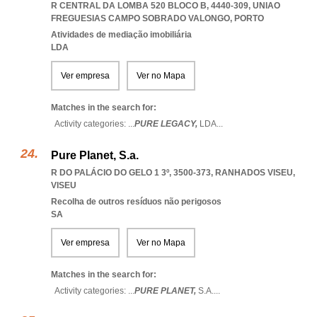
R CENTRAL DA LOMBA 520 BLOCO B, 4440-309
,
UNIAO
FREGUESIAS CAMPO SOBRADO VALONGO
,
PORTO
Atividades de mediação imobiliária
LDA
Ver empresa
Ver no Mapa
Matches in the search for:
Activity categories: ...
PURE LEGACY,
LDA
...
Pure Planet, S.a.
R DO PALÁCIO DO GELO 1 3º, 3500-373
,
RANHADOS VISEU
,
VISEU
Recolha de outros resíduos não perigosos
SA
Ver empresa
Ver no Mapa
Matches in the search for:
Activity categories: ...
PURE PLANET,
S.A.
...