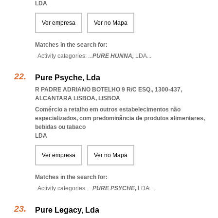
LDA
Ver empresa
Ver no Mapa
Matches in the search for:
Activity categories: ...
PURE HUNNA,
LDA
...
Pure Psyche, Lda
R PADRE ADRIANO BOTELHO 9 R/C ESQ., 1300-437
,
ALCANTARA LISBOA
,
LISBOA
Comércio a retalho em outros estabelecimentos não
especializados, com predominância de produtos alimentares,
bebidas ou tabaco
LDA
Ver empresa
Ver no Mapa
Matches in the search for:
Activity categories: ...
PURE PSYCHE,
LDA
...
Pure Legacy, Lda