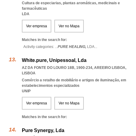
Cultura de especiarias, plantas aromáticas, medicinais e
farmacêuticas
LDA
Ver empresa
Ver no Mapa
Matches in the search for:
Activity categories: ...
PURE HEALING,
LDA
...
White.pure, Unipessoal, Lda
AZ DA FONTE DO LOURO 18B, 1900-234
,
AREEIRO LISBOA
,
LISBOA
Comércio a retalho de mobiliário e artigos de iluminação, em
estabelecimentos especializados
UNIP
Ver empresa
Ver no Mapa
Matches in the search for:
Pure Synergy, Lda