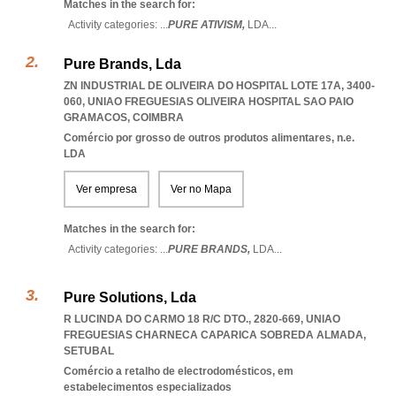
Matches in the search for:
Activity categories: ...
PURE ATIVISM,
LDA
...
Pure Brands, Lda
ZN INDUSTRIAL DE OLIVEIRA DO HOSPITAL LOTE 17A, 3400-
060
,
UNIAO FREGUESIAS OLIVEIRA HOSPITAL SAO PAIO
GRAMACOS
,
COIMBRA
Comércio por grosso de outros produtos alimentares, n.e.
LDA
Ver empresa
Ver no Mapa
Matches in the search for:
Activity categories: ...
PURE BRANDS,
LDA
...
Pure Solutions, Lda
R LUCINDA DO CARMO 18 R/C DTO., 2820-669
,
UNIAO
FREGUESIAS CHARNECA CAPARICA SOBREDA ALMADA
,
SETUBAL
Comércio a retalho de electrodomésticos, em
estabelecimentos especializados