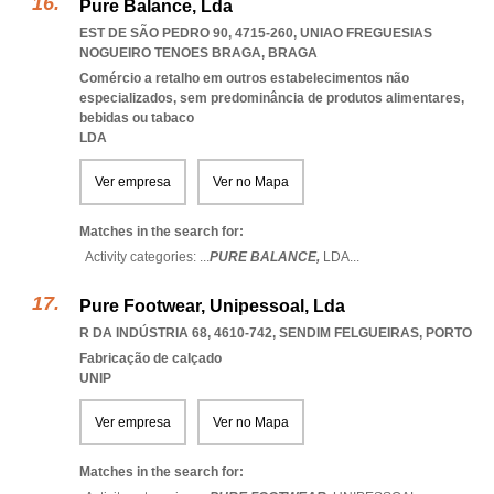
Pure Balance, Lda
EST DE SÃO PEDRO 90, 4715-260
,
UNIAO FREGUESIAS
NOGUEIRO TENOES BRAGA
,
BRAGA
Comércio a retalho em outros estabelecimentos não
especializados, sem predominância de produtos alimentares,
bebidas ou tabaco
LDA
Ver empresa
Ver no Mapa
Matches in the search for:
Activity categories: ...
PURE BALANCE,
LDA
...
Pure Footwear, Unipessoal, Lda
R DA INDÚSTRIA 68, 4610-742
,
SENDIM FELGUEIRAS
,
PORTO
Fabricação de calçado
UNIP
Ver empresa
Ver no Mapa
Matches in the search for: