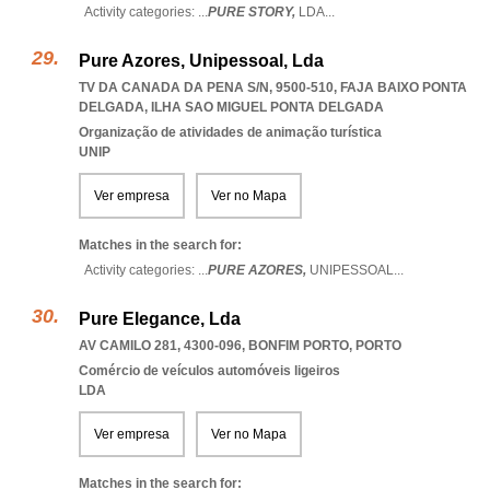
Activity categories: ...
PURE STORY,
LDA
...
Pure Azores, Unipessoal, Lda
TV DA CANADA DA PENA S/N, 9500-510
,
FAJA BAIXO PONTA
DELGADA
,
ILHA SAO MIGUEL PONTA DELGADA
Organização de atividades de animação turística
UNIP
Ver empresa
Ver no Mapa
Matches in the search for:
Activity categories: ...
PURE AZORES,
UNIPESSOAL
...
Pure Elegance, Lda
AV CAMILO 281, 4300-096
,
BONFIM PORTO
,
PORTO
Comércio de veículos automóveis ligeiros
LDA
Ver empresa
Ver no Mapa
Matches in the search for: