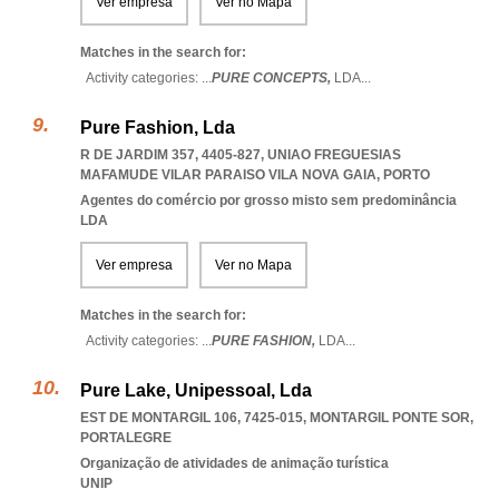
Ver empresa
Ver no Mapa
Matches in the search for:
Activity categories: ...
PURE CONCEPTS,
LDA
...
Pure Fashion, Lda
R DE JARDIM 357, 4405-827
,
UNIAO FREGUESIAS
MAFAMUDE VILAR PARAISO VILA NOVA GAIA
,
PORTO
Agentes do comércio por grosso misto sem predominância
LDA
Ver empresa
Ver no Mapa
Matches in the search for:
Activity categories: ...
PURE FASHION,
LDA
...
Pure Lake, Unipessoal, Lda
EST DE MONTARGIL 106, 7425-015
,
MONTARGIL PONTE SOR
,
PORTALEGRE
Organização de atividades de animação turística
UNIP