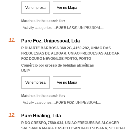
Ver empresa
Ver no Mapa
Matches in the search for:
Activity categories: ...
PURE LAKE,
UNIPESSOAL
...
Pure Foz, Unipessoal, Lda
R DUARTE BARBOSA 368 2G, 4150-282, UNIÃO DAS
FREGUESIAS DE ALDOAR
,
UNIAO FREGUESIAS ALDOAR
FOZ DOURO NEVOGILDE PORTO
,
PORTO
Comércio por grosso de bebidas alcoólicas
UNIP
Ver empresa
Ver no Mapa
Matches in the search for:
Activity categories: ...
PURE FOZ,
UNIPESSOAL
...
Pure Healing, Lda
R DO CRESPO, 7580-034
,
UNIAO FREGUESIAS ALCACER
SAL SANTA MARIA CASTELO SANTIAGO SUSANA
,
SETUBAL