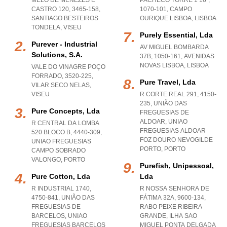
MELO DE MENEZES E
PACHECO TORRE 1 16º,
CASTRO 120, 3465-158
,
1070-101
,
CAMPO
SANTIAGO BESTEIROS
OURIQUE LISBOA
,
LISBOA
TONDELA
,
VISEU
Purely Essential, Lda
Purever - Industrial
AV MIGUEL BOMBARDA
Solutions, S.a.
37B, 1050-161
,
AVENIDAS
NOVAS LISBOA
,
LISBOA
VALE DO VINAGRE POÇO
FORRADO, 3520-225
,
Pure Travel, Lda
VILAR SECO NELAS
,
VISEU
R CORTE REAL 291, 4150-
235, UNIÃO DAS
Pure Concepts, Lda
FREGUESIAS DE
ALDOAR
,
UNIAO
R CENTRAL DA LOMBA
FREGUESIAS ALDOAR
520 BLOCO B, 4440-309
,
FOZ DOURO NEVOGILDE
UNIAO FREGUESIAS
PORTO
,
PORTO
CAMPO SOBRADO
VALONGO
,
PORTO
Purefish, Unipessoal,
Pure Cotton, Lda
Lda
R INDUSTRIAL 1740,
R NOSSA SENHORA DE
4750-841, UNIÃO DAS
FÁTIMA 32A, 9600-134
,
FREGUESIAS DE
RABO PEIXE RIBEIRA
BARCELOS
,
UNIAO
GRANDE
,
ILHA SAO
FREGUESIAS BARCELOS
MIGUEL PONTA DELGADA