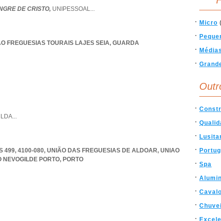
F
NGRE DE CRISTO,
UNIPESSOAL
...
Micro
Peque
AO FREGUESIAS TOURAIS LAJES SEIA
,
GUARDA
Média
Grand
Outr
Const
,
LDA
...
Qualid
Lusita
499, 4100-080, UNIÃO DAS FREGUESIAS DE ALDOAR
,
UNIAO
Portug
O NEVOGILDE PORTO
,
PORTO
Spa
Alumin
Cavalo
Chuve
Excele