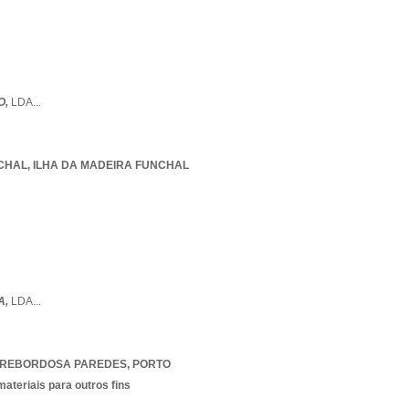
O,
LDA
...
CHAL
,
ILHA DA MADEIRA FUNCHAL
A,
LDA
...
REBORDOSA PAREDES
,
PORTO
materiais para outros fins