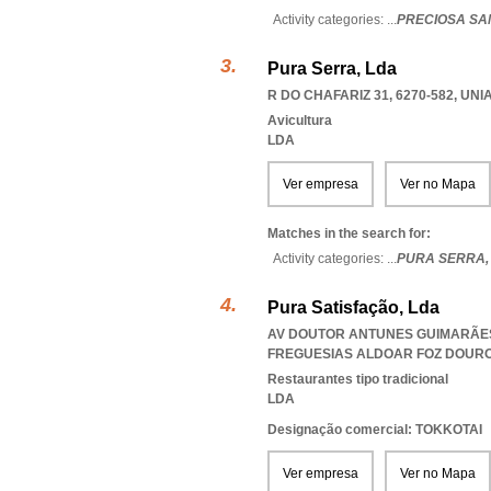
Activity categories: ...
PRECIOSA SA
Pura Serra, Lda
R DO CHAFARIZ 31, 6270-582
,
UNI
Avicultura
LDA
Ver empresa
Ver no Mapa
Matches in the search for:
Activity categories: ...
PURA SERRA
Pura Satisfação, Lda
AV DOUTOR ANTUNES GUIMARÃES 
FREGUESIAS ALDOAR FOZ DOUR
Restaurantes tipo tradicional
LDA
Designação comercial: TOKKOTAI
Ver empresa
Ver no Mapa