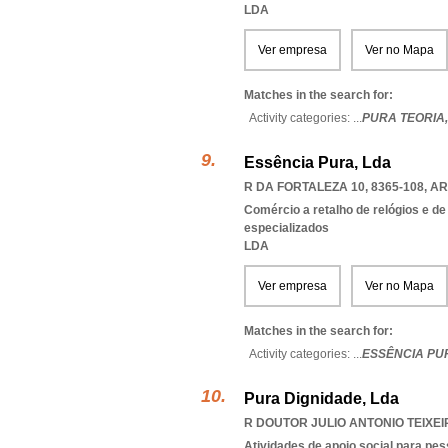
LDA
Ver empresa
Ver no Mapa
Matches in the search for:
Activity categories: ...
PURA TEORIA
Essência Pura, Lda
R DA FORTALEZA 10, 8365-108
,
AR
Comércio a retalho de relógios e de
especializados
LDA
Ver empresa
Ver no Mapa
Matches in the search for:
Activity categories: ...
ESSÊNCIA PU
Pura Dignidade, Lda
R DOUTOR JULIO ANTONIO TEIXEIR
Atividades de apoio social para pe