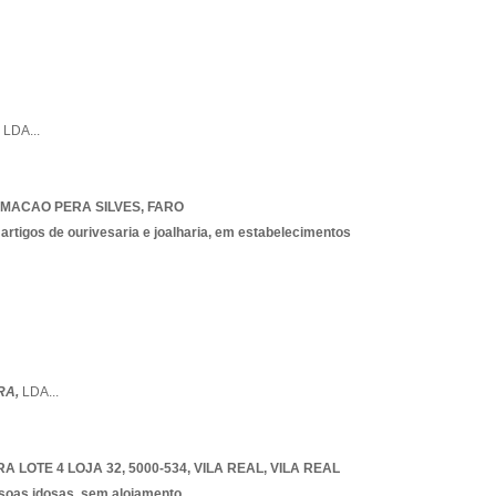
,
LDA
...
MACAO PERA SILVES
,
FARO
 artigos de ourivesaria e joalharia, em estabelecimentos
RA,
LDA
...
A LOTE 4 LOJA 32, 5000-534
,
VILA REAL
,
VILA REAL
ssoas idosas, sem alojamento