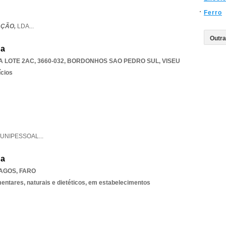
Ferro
AÇÃO,
LDA
...
da
 LOTE 2AC, 3660-032
,
BORDONHOS SAO PEDRO SUL
,
VISEU
ícios
UNIPESSOAL
...
da
LAGOS
,
FARO
mentares, naturais e dietéticos, em estabelecimentos