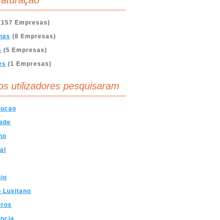
aturação
(157 Empresas)
nas
(8 Empresas)
s
(5 Empresas)
es
(1 Empresas)
os utilizadores pesquisaram
rucao
ade
no
al
io
 Lusitano
iros
ncia