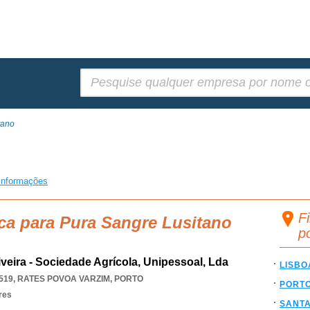
Pesquisar:
tano
informações
F
ca para Pura Sangre Lusitano
p
iveira - Sociedade Agrícola, Unipessoal, Lda
LISBO
519
,
RATES POVOA VARZIM
,
PORTO
PORT
res
SANT