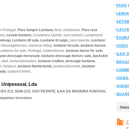
FARO
LEIRI
SETÚ
CAST
n Portugal,
Pura Sangre Lusitano,
feria,
Andalusier,
Pura raza
nos,
cavalo lusitano,
Coudelaria Quinta,
zum verkauf,
Lusitanienà
ÉVOR
tekoop,
Lusitano till salu,
Lusitano til salgs,
para laventa,
Lusitano
al dressagehorses,
classical riding,
lusitano forsale,
lusitano horses
VISEU
Lusitanos for sale,
Portugal,
lusitanohorse,
lusitano horse for sale,
ILHA 
tano dressage horsesale,
lusitano dressage horses sale,
buckskin
,
stud,
lusitanobreeders,
lusitano stallion,
dressage lusitano,
BRAG
n,
belgium,
lusitano Netherlands,
lusitanoDenmark,
lusitano
COIM
nada,
lusitanoUnited
...
VIANA
, Unipessoal, Lda
AVEIR
ES 212, 9240-215
,
SAO VICENTE
,
ILHA DA MADEIRA FUNCHAL
GUAR
ansportes terrestres
D