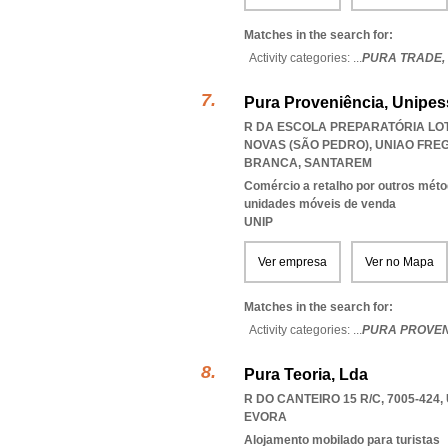
Matches in the search for:
Activity categories: ...
PURA TRADE,
Pura Proveniência, Unipes
R DA ESCOLA PREPARATÓRIA LOTE
NOVAS (SÃO PEDRO)
,
UNIAO FRE
BRANCA
,
SANTAREM
Comércio a retalho por outros méto
unidades móveis de venda
UNIP
Ver empresa
Ver no Mapa
Matches in the search for:
Activity categories: ...
PURA PROVEN
Pura Teoria, Lda
R DO CANTEIRO 15 R/C, 7005-424
,
EVORA
Alojamento mobilado para turistas