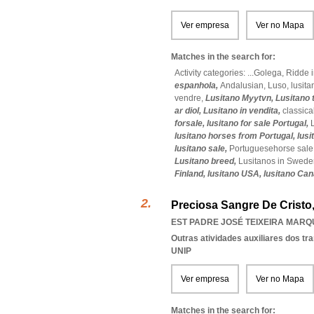
Ver empresa
Ver no Mapa
Matches in the search for:
Activity categories: ...
Golega,
Ridde i
espanhola,
Andalusian,
Luso,
lusita
vendre,
Lusitano Myytvn,
Lusitano 
ar diol,
Lusitano in vendita,
classic
forsale,
lusitano for sale Portugal,
lusitano horses from Portugal,
lusi
lusitano sale,
Portuguesehorse sale
Lusitano breed,
Lusitanos in Swede
Finland,
lusitano USA,
lusitano Ca
Preciosa Sangre De Cristo
EST PADRE JOSÉ TEIXEIRA MARQU
Outras atividades auxiliares dos tr
UNIP
Ver empresa
Ver no Mapa
Matches in the search for: