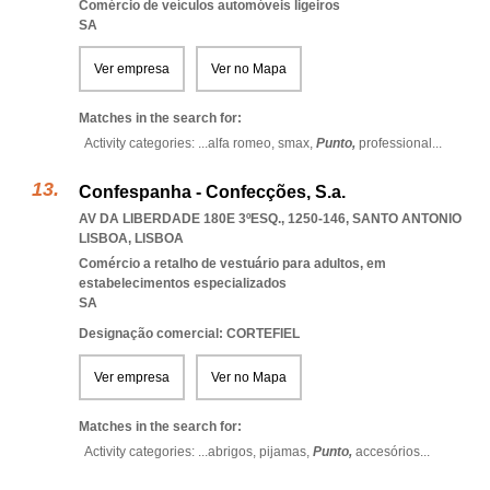
Comércio de veículos automóveis ligeiros
SA
Ver empresa
Ver no Mapa
Matches in the search for:
Activity categories: ...
alfa romeo,
smax,
Punto,
professional
...
Confespanha - Confecções, S.a.
AV DA LIBERDADE 180E 3ºESQ., 1250-146
,
SANTO ANTONIO
LISBOA
,
LISBOA
Comércio a retalho de vestuário para adultos, em
estabelecimentos especializados
SA
Designação comercial: CORTEFIEL
Ver empresa
Ver no Mapa
Matches in the search for:
Activity categories: ...
abrigos,
pijamas,
Punto,
accesórios
...