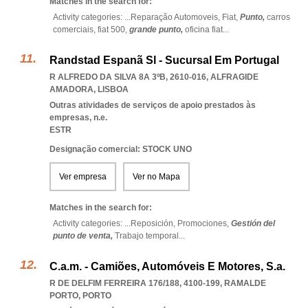
Matches in the search for:
Activity categories: ...
Reparação Automoveis,
Fiat,
Punto,
carros
comerciais,
fiat 500,
grande punto,
oficina fiat
...
Randstad Espanã Sl - Sucursal Em Portugal
R ALFREDO DA SILVA 8A 3ºB, 2610-016
,
ALFRAGIDE
AMADORA
,
LISBOA
Outras atividades de serviços de apoio prestados às
empresas, n.e.
ESTR
Designação comercial: STOCK UNO
Ver empresa
Ver no Mapa
Matches in the search for:
Activity categories: ...
Reposición,
Promociones,
Gestión del
punto de venta,
Trabajo temporal
...
C.a.m. - Camiões, Automóveis E Motores, S.a.
R DE DELFIM FERREIRA 176/188, 4100-199
,
RAMALDE
PORTO
,
PORTO