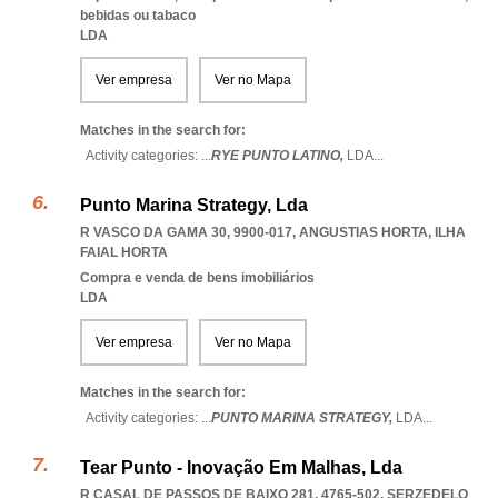
bebidas ou tabaco
LDA
Ver empresa
Ver no Mapa
Matches in the search for:
Activity categories: ...
RYE PUNTO LATINO,
LDA
...
Punto Marina Strategy, Lda
R VASCO DA GAMA 30, 9900-017
,
ANGUSTIAS HORTA
,
ILHA
FAIAL HORTA
Compra e venda de bens imobiliários
LDA
Ver empresa
Ver no Mapa
Matches in the search for:
Activity categories: ...
PUNTO MARINA STRATEGY,
LDA
...
Tear Punto - Inovação Em Malhas, Lda
R CASAL DE PASSOS DE BAIXO 281, 4765-502
,
SERZEDELO