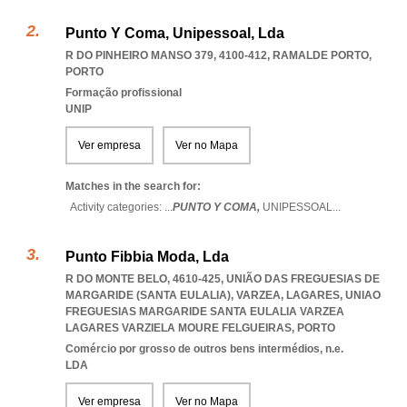
Punto Y Coma, Unipessoal, Lda
R DO PINHEIRO MANSO 379, 4100-412
,
RAMALDE PORTO
,
PORTO
Formação profissional
UNIP
Ver empresa
Ver no Mapa
Matches in the search for:
Activity categories: ...
PUNTO Y COMA,
UNIPESSOAL
...
Punto Fibbia Moda, Lda
R DO MONTE BELO, 4610-425, UNIÃO DAS FREGUESIAS DE
MARGARIDE (SANTA EULALIA), VARZEA, LAGARES
,
UNIAO
FREGUESIAS MARGARIDE SANTA EULALIA VARZEA
LAGARES VARZIELA MOURE FELGUEIRAS
,
PORTO
Comércio por grosso de outros bens intermédios, n.e.
LDA
Ver empresa
Ver no Mapa