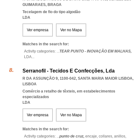
GUIMARAES
,
BRAGA
Tecelagem de fio do tipo algodão
LDA
Ver empresa
Ver no Mapa
Matches in the search for:
Activity categories: ...
TEAR PUNTO - INOVAÇÃO EM MALHAS,
LDA
...
Serranofil - Tecidos E Confecções, Lda
R DA ASSUNÇÃO 9, 1100-042
,
SANTA MARIA MAIOR LISBOA
,
LISBOA
Comércio a retalho de têxteis, em estabelecimentos
especializados
LDA
Ver empresa
Ver no Mapa
Matches in the search for:
Activity categories: ...
punto de cruz,
encaje,
collares,
anillos,