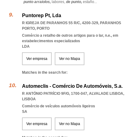
punto arraiolos,
labores,
de punto,
estaño
...
Puntorep Pt, Lda
R IGREJA DE PARANHOS 55 R/C, 4200-329
,
PARANHOS
PORTO
,
PORTO
Comércio a retalho de outros artigos para o lar, n.e., em
estabelecimentos especializados
LDA
Ver empresa
Ver no Mapa
Matches in the search for:
Automeclis - Comércio De Automóveis, S.a.
R ANTÓNIO PATRÍCIO 9F/G, 1700-047
,
ALVALADE LISBOA
,
LISBOA
Comércio de veículos automóveis ligeiros
SA
Ver empresa
Ver no Mapa