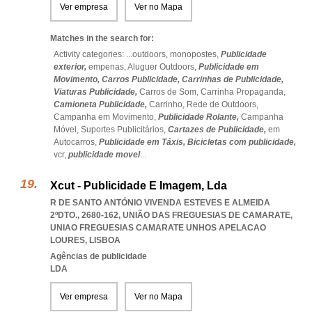
Ver empresa
Ver no Mapa
Matches in the search for:
Activity categories: ...
outdoors,
monopostes,
Publicidade
exterior,
empenas,
Aluguer Outdoors,
Publicidade em
Movimento,
Carros Publicidade,
Carrinhas de Publicidade,
Viaturas Publicidade,
Carros de Som,
Carrinha Propaganda,
Camioneta Publicidade,
Carrinho,
Rede de Outdoors,
Campanha em Movimento,
Publicidade Rolante,
Campanha
Móvel,
Suportes Publicitários,
Cartazes de Publicidade,
em
Autocarros,
Publicidade em Táxis,
Bicicletas com publicidade,
vcr,
publicidade movel
...
Xcut - Publicidade E Imagem, Lda
R DE SANTO ANTÓNIO VIVENDA ESTEVES E ALMEIDA
2ºDTO., 2680-162, UNIÃO DAS FREGUESIAS DE CAMARATE
,
UNIAO FREGUESIAS CAMARATE UNHOS APELACAO
LOURES
,
LISBOA
Agências de publicidade
LDA
Ver empresa
Ver no Mapa