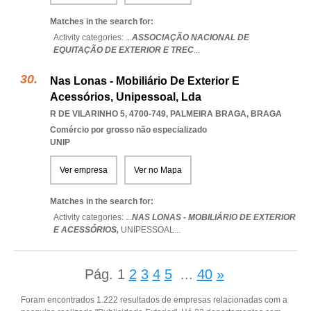
Matches in the search for:
Activity categories: ...
ASSOCIAÇÃO NACIONAL DE
EQUITAÇÃO DE EXTERIOR E TREC
...
Nas Lonas - Mobiliário De Exterior E
Acessórios, Unipessoal, Lda
R DE VILARINHO 5, 4700-749
,
PALMEIRA BRAGA
,
BRAGA
Comércio por grosso não especializado
UNIP
Ver empresa
Ver no Mapa
Matches in the search for:
Activity categories: ...
NAS LONAS - MOBILIÁRIO DE EXTERIOR
E ACESSÓRIOS,
UNIPESSOAL
...
Pág.
1
2
3
4
5
...
40
»
Foram encontrados 1.222 resultados de empresas relacionadas com a