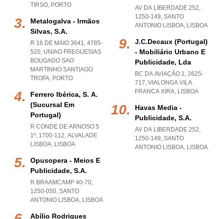
TIRSO
,
PORTO
AV DA LIBERDADE 252,
1250-149
,
SANTO
Metalogalva - Irmãos
ANTONIO LISBOA
,
LISBOA
Silvas, S.a.
J.c.decaux (portugal)
R 16 DE MAIO 3641, 4785-
- Mobiliário Urbano E
520
,
UNIAO FREGUESIAS
BOUGADO SAO
Publicidade, Lda
MARTINHO SANTIAGO
BC DA AVIAÇÃO 1, 2625-
TROFA
,
PORTO
717
,
VIALONGA VILA
FRANCA XIRA
,
LISBOA
Ferrero Ibérica, S. A.
(sucursal Em
Havas Media -
Portugal)
Publicidade, S.a.
R CONDE DE ARNOSO 5
AV DA LIBERDADE 252,
1º, 1700-112
,
ALVALADE
1250-149
,
SANTO
LISBOA
,
LISBOA
ANTONIO LISBOA
,
LISBOA
Opusopera - Meios E
Publicidade, S.a.
R BRAAMCAMP 40-70,
1250-050
,
SANTO
ANTONIO LISBOA
,
LISBOA
Abílio Rodrigues