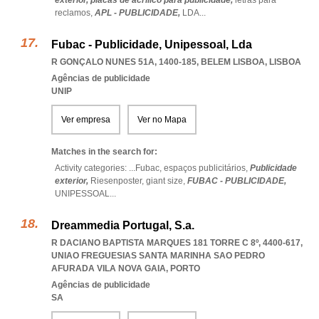
exterior,
placas de acrilico para publicidade,
letras para
reclamos,
APL - PUBLICIDADE,
LDA
...
Fubac - Publicidade, Unipessoal, Lda
R GONÇALO NUNES 51A, 1400-185
,
BELEM LISBOA
,
LISBOA
Agências de publicidade
UNIP
Ver empresa
Ver no Mapa
Matches in the search for:
Activity categories: ...
Fubac,
espaços publicitários,
Publicidade
exterior,
Riesenposter,
giant size,
FUBAC - PUBLICIDADE,
UNIPESSOAL
...
Dreammedia Portugal, S.a.
R DACIANO BAPTISTA MARQUES 181 TORRE C 8º, 4400-617
,
UNIAO FREGUESIAS SANTA MARINHA SAO PEDRO
AFURADA VILA NOVA GAIA
,
PORTO
Agências de publicidade
SA