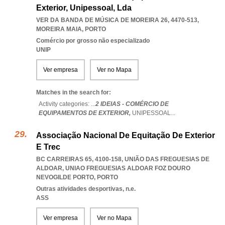
Exterior, Unipessoal, Lda
VER DA BANDA DE MÚSICA DE MOREIRA 26, 4470-513
,
MOREIRA MAIA
,
PORTO
Comércio por grosso não especializado
UNIP
Ver empresa
Ver no Mapa
Matches in the search for:
Activity categories: ...
2 IDEIAS - COMÉRCIO DE
EQUIPAMENTOS DE EXTERIOR,
UNIPESSOAL
...
Associação Nacional De Equitação De Exterior
E Trec
BC CARREIRAS 65, 4100-158, UNIÃO DAS FREGUESIAS DE
ALDOAR
,
UNIAO FREGUESIAS ALDOAR FOZ DOURO
NEVOGILDE PORTO
,
PORTO
Outras atividades desportivas, n.e.
ASS
Ver empresa
Ver no Mapa