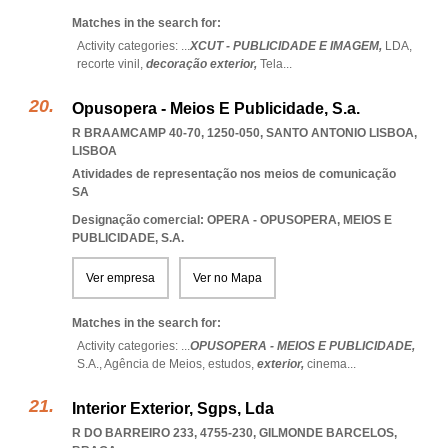
Matches in the search for:
Activity categories: ...
XCUT - PUBLICIDADE E IMAGEM,
LDA,
recorte vinil,
decoração exterior,
Tela
...
Opusopera - Meios E Publicidade, S.a.
R BRAAMCAMP 40-70, 1250-050
,
SANTO ANTONIO LISBOA
,
LISBOA
Atividades de representação nos meios de comunicação
SA
Designação comercial: OPERA - OPUSOPERA, MEIOS E
PUBLICIDADE, S.A.
Ver empresa
Ver no Mapa
Matches in the search for:
Activity categories: ...
OPUSOPERA - MEIOS E PUBLICIDADE,
S.A.,
Agência de Meios,
estudos,
exterior,
cinema
...
Interior Exterior, Sgps, Lda
R DO BARREIRO 233, 4755-230
,
GILMONDE BARCELOS
,