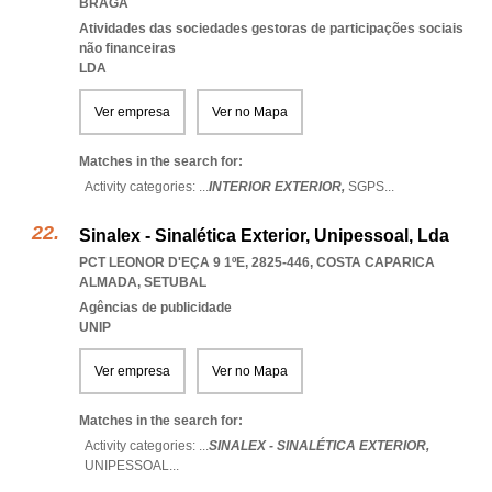
BRAGA
Atividades das sociedades gestoras de participações sociais
não financeiras
LDA
Ver empresa
Ver no Mapa
Matches in the search for:
Activity categories: ...
INTERIOR EXTERIOR,
SGPS
...
Sinalex - Sinalética Exterior, Unipessoal, Lda
PCT LEONOR D'EÇA 9 1ºE, 2825-446
,
COSTA CAPARICA
ALMADA
,
SETUBAL
Agências de publicidade
UNIP
Ver empresa
Ver no Mapa
Matches in the search for:
Activity categories: ...
SINALEX - SINALÉTICA EXTERIOR,
UNIPESSOAL
...