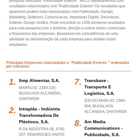
pesquisa realizada "Publicidade Exterior". Há 22 departamentos com
resultados relacionados com "Publicidade Exterior".Os resultados que
aparecem podem estar relacionados com Publicidade, Design,
Marketing, Outdoors, Comunicacao, Impressao Digital, Decoracao,
Exterior, Design Grafico. Pode encontrar os 1200 primeiros resultados
para esta pesquisa com o telefone, direção e outros dados comerciais
e financeiros das empresas. Baseamos em coincidências de uma
atividade ou denominação de cada empresa para mostrar esses
resultados.
Principais Empresas relacionadas a "Publicidade Exterior " ordenados
por cobrança
Itmp Alimentar, S.a.
Transbase -
Transporte E
MARRUJO, 2380-220
,
Logística, S.a.
BUGALHOS ALCANENA
,
SANTAREM
QTA DO MARUJO, 2380-
004
,
BUGALHOS
Intraplás - Indústria
ALCANENA
,
SANTAREM
Transformadora De
Plásticos, S.a.
Arn Media
Communications -
R DA INDÚSTRIA 68, 4795-
Publicidade, S.a.
207
,
REBORDOES SANTO