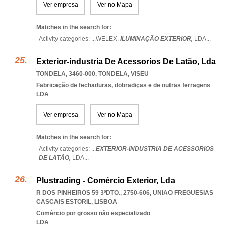
Ver empresa
Ver no Mapa
Matches in the search for:
Activity categories: ...
WELEX,
ILUMINAÇÃO EXTERIOR,
LDA
...
Exterior-industria De Acessorios De Latão, Lda
TONDELA, 3460-000
,
TONDELA
,
VISEU
Fabricação de fechaduras, dobradiças e de outras ferragens
LDA
Ver empresa
Ver no Mapa
Matches in the search for:
Activity categories: ...
EXTERIOR-INDUSTRIA DE ACESSORIOS
DE LATÃO,
LDA
...
Plustrading - Comércio Exterior, Lda
R DOS PINHEIROS 59 3ºDTO., 2750-606
,
UNIAO FREGUESIAS
CASCAIS ESTORIL
,
LISBOA
Comércio por grosso não especializado
LDA