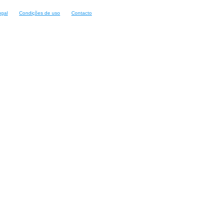
ugal
Condições de uso
Contacto