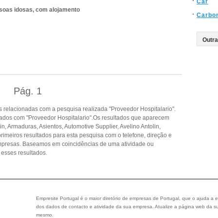
Car
ssoas idosas, com alojamento
Carbo
Pág.
1
 relacionadas com a pesquisa realizada "Proveedor Hospitalario".
ados com "Proveedor Hospitalario".Os resultados que aparecem
, Armaduras, Asientos, Automotive Supplier, Avelino Antolin,
rimeiros resultados para esta pesquisa com o telefone, direção e
empresas. Baseamos em coincidências de uma atividade ou
esses resultados.
Empresite Portugal é o maior diretório de empresas de Portugal, que o ajuda a e
dos dados de contacto e atividade da sua empresa. Atualize a página web da su
mesmo.