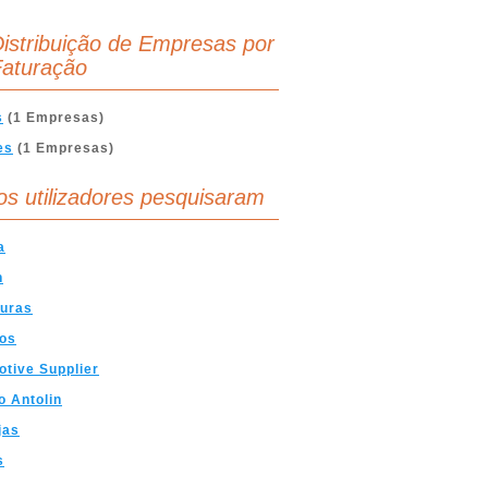
istribuição de Empresas por
aturação
s
(1 Empresas)
es
(1 Empresas)
os utilizadores pesquisaram
a
n
uras
tos
tive Supplier
o Antolin
jas
s