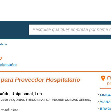
Pesquisar:
lario
io
informações
F
 para Proveedor Hospitalario
p
aúde, Unipessoal, Lda
LISBO
 2790-072
,
UNIAO FREGUESIAS CARNAXIDE QUEIJAS OEIRAS
,
VIANA
BRAG
armacêuticos