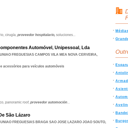
D
F
Média
rio,
cirugía,
proveedor hospitalario,
soluciones
...
Grand
 Componentes Automóvel, Unipessoal, Lda
Outr
UNIAO FREGUESIAS CAMPOS VILA MEA NOVA CERVEIRA
,
Espan
e acessórios para veículos automóveis
Antoli
Armad
Asien
Automo
co,
panoramic roof,
proveedor automoción
...
Avelin
Bande
De São Lázaro
Burgo
,
UNIAO FREGUESIAS BRAGA SAO JOSE LAZARO JOAO SOUTO
,