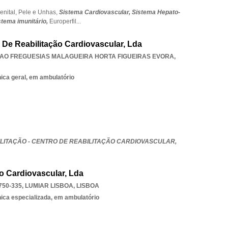
enital,
Pele e Unhas,
Sistema Cardiovascular,
Sistema Hepato-
stema imunitário,
Europerfil
...
o De Reabilitação Cardiovascular, Lda
IAO FREGUESIAS MALAGUEIRA HORTA FIGUEIRAS EVORA
,
nica geral, em ambulatório
LITAÇÃO - CENTRO DE REABILITAÇÃO CARDIOVASCULAR,
o Cardiovascular, Lda
750-335
,
LUMIAR LISBOA
,
LISBOA
nica especializada, em ambulatório