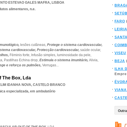
ANTO ESTEVAO GALES MAFRA
,
LISBOA
BRAG
utos alimentares, n.e.
SETÚ
FARO
LEIRI
SANT
imunológico,
lesões cutâneas,
Protege o sistema cardiovascular,
COIM
istema cardiovascular,
Protecção cardiovascular,
saúde ocular,
VISEU
olhos,
Féminis forte,
Infusão simples,
luminosidade da pele,
ta,
Pastilhas Echina drop,
Estimula o sistema imunitário,
Alivia,
BEJA
ege e reforça os pulmões,
Verrugas
...
ILHA 
Empre
f The Box, Lda
ÉVOR
LIM IDANHA NOVA
,
CASTELO BRANCO
VIANA
nica especializada, em ambulatório
CAST
D