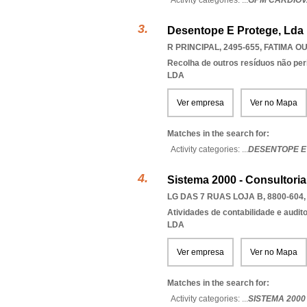
Activity categories: ...
GPM CARDIOV
Desentope E Protege, Lda
R PRINCIPAL, 2495-655
,
FATIMA O
Recolha de outros resíduos não pe
LDA
Ver empresa
Ver no Mapa
Matches in the search for:
Activity categories: ...
DESENTOPE E
Sistema 2000 - Consultori
LG DAS 7 RUAS LOJA B, 8800-604
Atividades de contabilidade e auditor
LDA
Ver empresa
Ver no Mapa
Matches in the search for:
Activity categories: ...
SISTEMA 2000