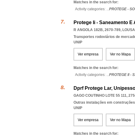
Matches in the search for:
Activity categories: ...
PROTEGE - S
Protege Ii - Saneamento E
R ANGOLA 182B, 2670-789
,
LOUSA
Transportes rodoviários de mercad
UNIP
Ver empresa
Ver no Mapa
Matches in the search for:
Activity categories: ...
PROTEGE II -
Dprf Protege Lar, Unipesso
GAGO COUTINHO LOTE 55 111, 275
Outras instalações em construções
UNIP
Ver empresa
Ver no Mapa
Matches in the search for: