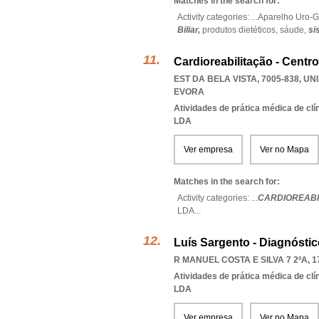
Matches in the search for:
Activity categories: ...
Aparelho Uro-G
Biliar,
produtos dietéticos,
sáude,
si
Cardioreabilitação - Centr
EST DA BELA VISTA, 7005-838
,
UN
EVORA
Atividades de prática médica de clí
LDA
Ver empresa
Ver no Mapa
Matches in the search for:
Activity categories: ...
CARDIOREABI
LDA
...
Luís Sargento - Diagnóstic
R MANUEL COSTA E SILVA 7 2ºA, 1
Atividades de prática médica de clí
LDA
Ver empresa
Ver no Mapa