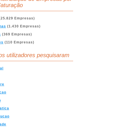
aturação
(25.829 Empresas)
nas
(1.430 Empresas)
s
(369 Empresas)
es
(110 Empresas)
os utilizadores pesquisaram
al
are
cao
o
atica
rucao
ade