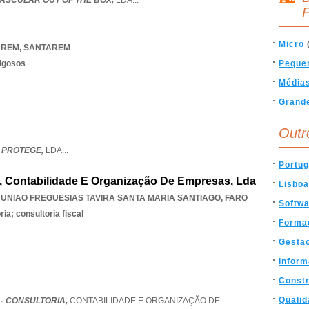
ASCULAR OUT OF THE BOX,
LDA
...
F
Micro
UREM
,
SANTAREM
rigosos
Peque
Média
Grand
Outr
 PROTEGE,
LDA
...
Portug
a, Contabilidade E Organização De Empresas, Lda
Lisboa
,
UNIAO FREGUESIAS TAVIRA SANTA MARIA SANTIAGO
,
FARO
Softw
ia; consultoria fiscal
Forma
Gesta
Inform
Const
Qualid
 - CONSULTORIA,
CONTABILIDADE E ORGANIZAÇÃO DE