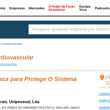
Pesquisar:
a Cardiovascular
rdiovascular
informações
F
sca para Protege O Sistema
C
LISBO
PORT
rais, Unipessoal, Lda
 DA VENDA DO PINHEIRO FRAÇÃO U, 2665-608
,
UNIAO
AVEIR