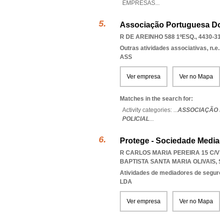
EMPRESAS
...
Associação Portuguesa Do 
R DE AREINHO 588 1ºESQ., 4430-3
Outras atividades associativas, n.e.
ASS
Ver empresa
Ver no Mapa
Matches in the search for:
Activity categories: ...
ASSOCIAÇÃO 
POLICIAL
...
Protege - Sociedade Medi
R CARLOS MARIA PEREIRA 15 C/V 
BAPTISTA SANTA MARIA OLIVAIS
,
Atividades de mediadores de segur
LDA
Ver empresa
Ver no Mapa