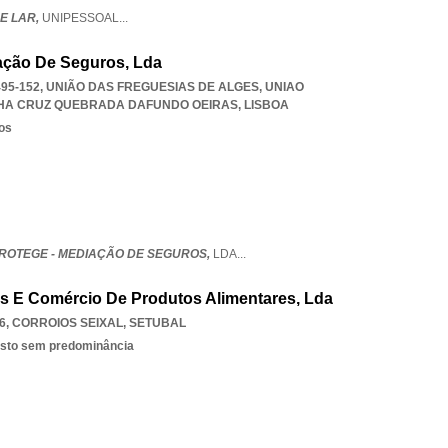
E LAR,
UNIPESSOAL
...
ação De Seguros, Lda
1495-152, UNIÃO DAS FREGUESIAS DE ALGES
,
UNIAO
LHA CRUZ QUEBRADA DAFUNDO OEIRAS
,
LISBOA
os
ROTEGE - MEDIAÇÃO DE SEGUROS,
LDA
...
es E Comércio De Produtos Alimentares, Lda
6
,
CORROIOS SEIXAL
,
SETUBAL
isto sem predominância