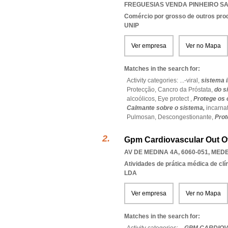
FREGUESIAS VENDA PINHEIRO S
Comércio por grosso de outros prod
UNIP
Ver empresa
Ver no Mapa
Matches in the search for:
Activity categories: ...
-viral,
sistema 
Protecção,
Cancro da Próstata,
do s
alcoólicos,
Eye protect ,
Protege os 
Calmante sobre o sistema,
incarna
Pulmosan,
Descongestionante,
Prot
Gpm Cardiovascular Out O
AV DE MEDINA 4A, 6060-051
,
MEDE
Atividades de prática médica de clí
LDA
Ver empresa
Ver no Mapa
Matches in the search for: