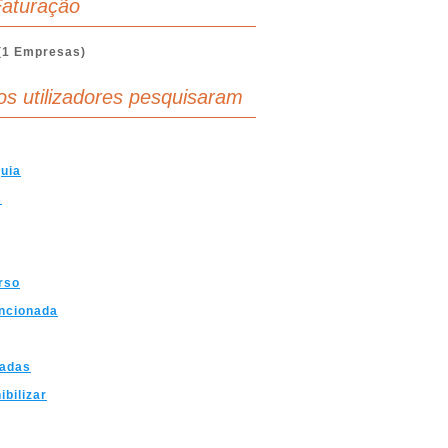
aturação
(1 Empresas)
os utilizadores pesquisaram
uia
s
rso
ncionada
nadas
ibilizar