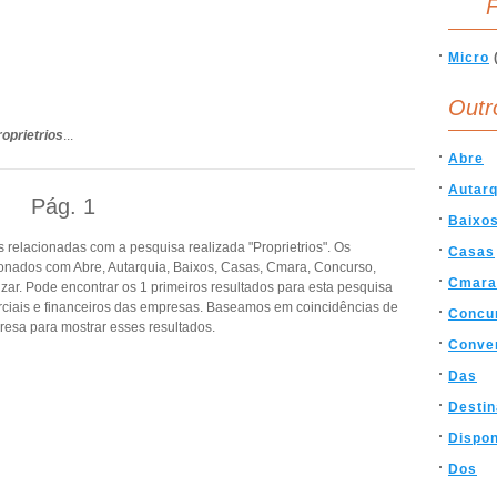
F
Micro
Outr
roprietrios
...
Abre
Autarq
Pág.
1
Baixo
relacionadas com a pesquisa realizada "Proprietrios". Os
Casas
onados com Abre, Autarquia, Baixos, Casas, Cmara, Concurso,
Cmara
zar. Pode encontrar os 1 primeiros resultados para esta pesquisa
rciais e financeiros das empresas. Baseamos em coincidências de
Concu
esa para mostrar esses resultados.
Conve
Das
Desti
Dispon
Dos