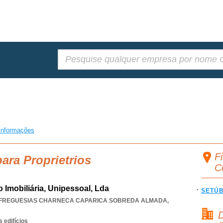
Pesquisar:
informações
Fi
ara Proprietrios
C
 Imobiliária, Unipessoal, Lda
SETÚ
 FREGUESIAS CHARNECA CAPARICA SOBREDA ALMADA
,
D
 edifícios