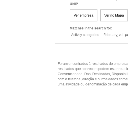
UNIP
Ver empresa
Ver no Mapa
Matches in the search for:
Activity categories: ...
February,
vai,
p
Foram encontrados 1 resultados de empresas 
resultados que aparecem podem estar relaci
Convencionada, Das, Destinadas, Disponibili
com o telefone, direção e outros dados come
uma atividade ou denominação de cada empr