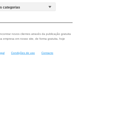
ncontrar novos clientes através da publicação gratuita
a empresa em nosso site, de forma gratuita, hoje
ugal
Condições de uso
Contacto