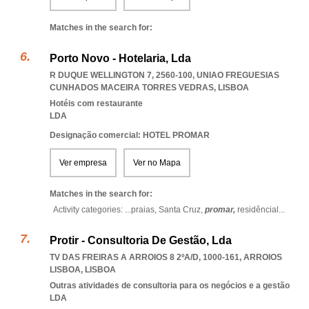
Matches in the search for:
Porto Novo - Hotelaria, Lda
R DUQUE WELLINGTON 7, 2560-100
,
UNIAO FREGUESIAS
CUNHADOS MACEIRA TORRES VEDRAS
,
LISBOA
Hotéis com restaurante
LDA
Designação comercial: HOTEL PROMAR
Ver empresa
Ver no Mapa
Matches in the search for:
Activity categories: ...
praias,
Santa Cruz,
promar,
residêncial
...
Protir - Consultoria De Gestão, Lda
TV DAS FREIRAS A ARROIOS 8 2ºA/D, 1000-161
,
ARROIOS
LISBOA
,
LISBOA
Outras atividades de consultoria para os negócios e a gestão
LDA