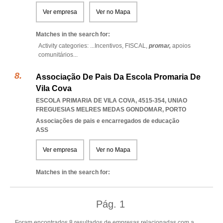
Ver empresa
Ver no Mapa
Matches in the search for:
Activity categories: ...
Incentivos,
FISCAL,
promar,
apoios
comunitários
...
Associação De Pais Da Escola Promaria De
Vila Cova
ESCOLA PRIMARIA DE VILA COVA, 4515-354
,
UNIAO
FREGUESIAS MELRES MEDAS GONDOMAR
,
PORTO
Associações de pais e encarregados de educação
ASS
Ver empresa
Ver no Mapa
Matches in the search for:
Pág.
1
Foram encontrados 8 resultados de empresas relacionadas com a