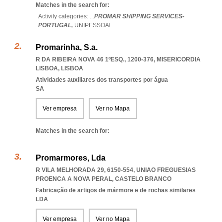
Matches in the search for:
Activity categories: ...
PROMAR SHIPPING SERVICES-
PORTUGAL,
UNIPESSOAL
...
Promarinha, S.a.
R DA RIBEIRA NOVA 46 1ºESQ., 1200-376
,
MISERICORDIA
LISBOA
,
LISBOA
Atividades auxiliares dos transportes por água
SA
Ver empresa
Ver no Mapa
Matches in the search for:
Promarmores, Lda
R VILA MELHORADA 29, 6150-554
,
UNIAO FREGUESIAS
PROENCA A NOVA PERAL
,
CASTELO BRANCO
Fabricação de artigos de mármore e de rochas similares
LDA
Ver empresa
Ver no Mapa