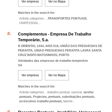
Ver empresa
Ver no Mapa
Matches in the search for:
Activity categories: ...
TRANSPORTES PONTUAIS,
UNIPESSOAL
...
Complementus - Empresa De Trabalho
Temporário, S.a.
R ORIENTAL 1444, 4455-518, UNIÃO DAS FREGUESIAS DE
PERAFITA
,
UNIAO FREGUESIAS PERAFITA LAVRA SANTA
CRUZ BISPO MATOSINHOS
,
PORTO
Atividades das empresas de trabalho temporário
SA
Ver empresa
Ver no Mapa
Matches in the search for:
Activity categories: ...
trabalho pontual,
sazonal,
tarefas
pontuais,
Projectos,
pontuais,
substituições pontuais,
acréscimos trabalho pontuais,
talento
...