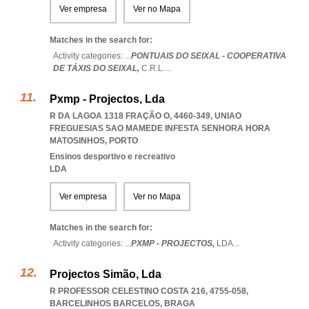
Ver empresa
Ver no Mapa
Matches in the search for:
Activity categories: ...
PONTUAIS DO SEIXAL - COOPERATIVA
DE TÁXIS DO SEIXAL,
C.R.L.
...
Pxmp - Projectos, Lda
R DA LAGOA 1318 FRAÇÃO O, 4460-349
,
UNIAO
FREGUESIAS SAO MAMEDE INFESTA SENHORA HORA
MATOSINHOS
,
PORTO
Ensinos desportivo e recreativo
LDA
Ver empresa
Ver no Mapa
Matches in the search for:
Activity categories: ...
PXMP - PROJECTOS,
LDA
...
Projectos Simão, Lda
R PROFESSOR CELESTINO COSTA 216, 4755-058
,
BARCELINHOS BARCELOS
,
BRAGA