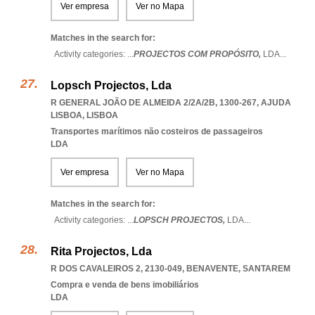
Ver empresa
Ver no Mapa
Matches in the search for:
Activity categories: ...
PROJECTOS COM PROPÓSITO,
LDA
...
Lopsch Projectos, Lda
R GENERAL JOÃO DE ALMEIDA 2/2A/2B, 1300-267
,
AJUDA
LISBOA
,
LISBOA
Transportes marítimos não costeiros de passageiros
LDA
Ver empresa
Ver no Mapa
Matches in the search for:
Activity categories: ...
LOPSCH PROJECTOS,
LDA
...
Rita Projectos, Lda
R DOS CAVALEIROS 2, 2130-049
,
BENAVENTE
,
SANTAREM
Compra e venda de bens imobiliários
LDA