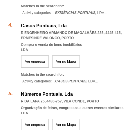
Matches in the search for:
Activity categories: ...
EXIGÊNCIAS PONTUAIS,
LDA
...
Casos Pontuais, Lda
R ENGENHEIRO ARMANDO DE MAGALHÃES 235, 4445-415
,
ERMESINDE VALONGO
,
PORTO
Compra e venda de bens imobiliários
LDA
Ver empresa
Ver no Mapa
Matches in the search for:
Activity categories: ...
CASOS PONTUAIS,
LDA
...
Números Pontuais, Lda
R DA LAPA 25, 4480-757
,
VILA CONDE
,
PORTO
Organização de feiras, congressos e outros eventos similares
LDA
Ver empresa
Ver no Mapa