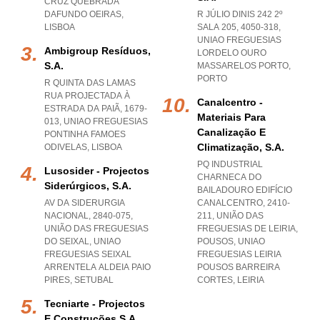
CRUZ QUEBRADA
DAFUNDO OEIRAS
,
R JÚLIO DINIS 242 2º
LISBOA
SALA 205, 4050-318
,
UNIAO FREGUESIAS
Ambigroup Resíduos,
LORDELO OURO
S.a.
MASSARELOS PORTO
,
PORTO
R QUINTA DAS LAMAS
RUA PROJECTADA À
Canalcentro -
ESTRADA DA PAIÃ, 1679-
Materiais Para
013
,
UNIAO FREGUESIAS
Canalização E
PONTINHA FAMOES
Climatização, S.a.
ODIVELAS
,
LISBOA
PQ INDUSTRIAL
Lusosider - Projectos
CHARNECA DO
Siderúrgicos, S.a.
BAILADOURO EDIFÍCIO
AV DA SIDERURGIA
CANALCENTRO, 2410-
NACIONAL, 2840-075,
211, UNIÃO DAS
UNIÃO DAS FREGUESIAS
FREGUESIAS DE LEIRIA,
DO SEIXAL
,
UNIAO
POUSOS
,
UNIAO
FREGUESIAS SEIXAL
FREGUESIAS LEIRIA
ARRENTELA ALDEIA PAIO
POUSOS BARREIRA
PIRES
,
SETUBAL
CORTES
,
LEIRIA
Tecniarte - Projectos
E Construções S.a.