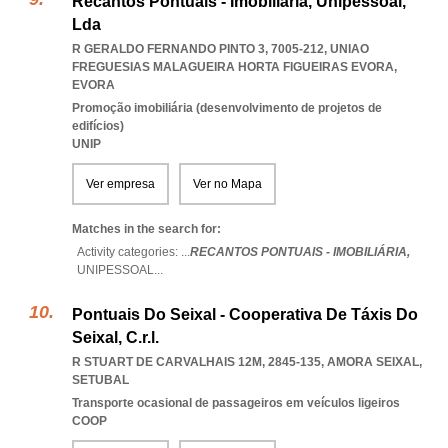
Recantos Pontuais - Imobiliária, Unipessoal,
Lda
R GERALDO FERNANDO PINTO 3, 7005-212
,
UNIAO
FREGUESIAS MALAGUEIRA HORTA FIGUEIRAS EVORA
,
EVORA
Promoção imobiliária (desenvolvimento de projetos de
edifícios)
UNIP
Ver empresa
Ver no Mapa
Matches in the search for:
Activity categories: ...
RECANTOS PONTUAIS - IMOBILIÁRIA,
UNIPESSOAL
...
Pontuais Do Seixal - Cooperativa De Táxis Do
Seixal, C.r.l.
R STUART DE CARVALHAIS 12M, 2845-135
,
AMORA SEIXAL
,
SETUBAL
Transporte ocasional de passageiros em veículos ligeiros
COOP