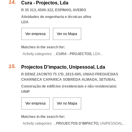
Cura - Projectos, Lda
R 35 313, 4500-322
,
ESPINHO
,
AVEIRO
Atividades de engenharia e técnicas afins
LDA
Ver empresa
Ver no Mapa
Matches in the search for:
Activity categories: ...
CURA - PROJECTOS,
LDA
...
Projectos D'impacto, Unipessoal, Lda
R DENIZ JACINTO 75 1ºD, 2815-695
,
UNIAO FREGUESIAS
CHARNECA CAPARICA SOBREDA ALMADA
,
SETUBAL
Construção de edifícios (residenciais e não residenciais)
UNIP
Ver empresa
Ver no Mapa
Matches in the search for:
Activity categories: ...
PROJECTOS D'IMPACTO,
UNIPESSOAL
...