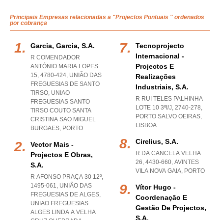
Principais Empresas relacionadas a "Projectos Pontuais " ordenados
por cobrança
Garcia, Garcia, S.a.
Tecnoprojecto
Internacional -
R COMENDADOR
Projectos E
ANTÓNIO MARIA LOPES
15, 4780-424, UNIÃO DAS
Realizações
FREGUESIAS DE SANTO
Industriais, S.a.
TIRSO
,
UNIAO
R RUI TELES PALHINHA
FREGUESIAS SANTO
LOTE 10 3ºI/J, 2740-278
,
TIRSO COUTO SANTA
PORTO SALVO OEIRAS
,
CRISTINA SAO MIGUEL
LISBOA
BURGAES
,
PORTO
Cirelius, S.a.
Vector Mais -
R DA CANCELA VELHA
Projectos E Obras,
26, 4430-660
,
AVINTES
S.a.
VILA NOVA GAIA
,
PORTO
R AFONSO PRAÇA 30 12º,
1495-061, UNIÃO DAS
Vítor Hugo -
FREGUESIAS DE ALGES
,
Coordenação E
UNIAO FREGUESIAS
Gestão De Projectos,
ALGES LINDA A VELHA
S.a.