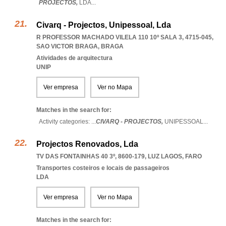
PROJECTOS,
LDA
...
Civarq - Projectos, Unipessoal, Lda
R PROFESSOR MACHADO VILELA 110 10º SALA 3, 4715-045
,
SAO VICTOR BRAGA
,
BRAGA
Atividades de arquitectura
UNIP
Ver empresa
Ver no Mapa
Matches in the search for:
Activity categories: ...
CIVARQ - PROJECTOS,
UNIPESSOAL
...
Projectos Renovados, Lda
TV DAS FONTAINHAS 40 3º, 8600-179
,
LUZ LAGOS
,
FARO
Transportes costeiros e locais de passageiros
LDA
Ver empresa
Ver no Mapa
Matches in the search for: