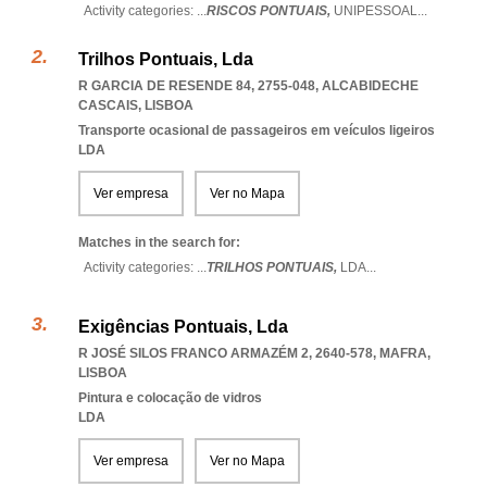
Activity categories: ...
RISCOS PONTUAIS,
UNIPESSOAL
...
Trilhos Pontuais, Lda
R GARCIA DE RESENDE 84, 2755-048
,
ALCABIDECHE
CASCAIS
,
LISBOA
Transporte ocasional de passageiros em veículos ligeiros
LDA
Ver empresa
Ver no Mapa
Matches in the search for:
Activity categories: ...
TRILHOS PONTUAIS,
LDA
...
Exigências Pontuais, Lda
R JOSÉ SILOS FRANCO ARMAZÉM 2, 2640-578
,
MAFRA
,
LISBOA
Pintura e colocação de vidros
LDA
Ver empresa
Ver no Mapa