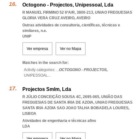
Octogono - Projectos, Unipessoal, Lda
R MANUEL FIRMINO 52 6ºA/R, 3800-213
,
UNIAO FREGUESIAS
GLORIA VERA CRUZ AVEIRO
,
AVEIRO
Outras atividades de consultoria, científicas, técnicas e
similares, n.e.
UNIP
Ver empresa
Ver no Mapa
Matches in the search for:
Activity categories: ...
OCTOGONO - PROJECTOS,
UNIPESSOAL
...
Projectos Smlm, Lda
R JÚLIO CONCEIÇÃO SOUSA 4C, 2695-065, UNIÃO DAS
FREGUESIAS DE SANTA IRIA DE AZOIA
,
UNIAO FREGUESIAS
SANTA IRIA AZOIA SAO JOAO TALHA BOBADELA LOURES
,
LISBOA
Atividades de engenharia e técnicas afins
LDA
Ver empresa
Ver no Mapa