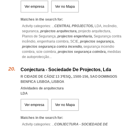
Ver empresa
Ver no Mapa
Matches in the search for:
Activity categories: ...
CENTRAL PROJECTOS,
LDA,
incêndio,
seguranca,
projectos arquitectura,
projecto arquitectura,
Planos de Segurança,
projectos engenharia,
Segurança contra
incêndio,
engenharia coimbra,
SCIE,
projectos segurança,
projectos segurança contra incendio,
segurança incendio
coimbra,
scie coimbra,
projectos segurança coimbra,
medidas
de autoprotecção
...
Conjectura - Sociedade De Projectos, Lda
R CIDADE DE CÁDIZ 13 3ºESQ., 1500-156
,
SAO DOMINGOS
BENFICA LISBOA
,
LISBOA
Atividades de arquitectura
LDA
Ver empresa
Ver no Mapa
Matches in the search for:
Activity categories: ...
CONJECTURA - SOCIEDADE DE