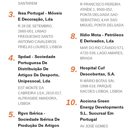
SANTAREM
R FRANCISCO PEREIRA
ATAÍDE 1, 9500-052
,
Ikea Portugal - Móveis
PONTA DELGADA SAO
E Decoração, Lda
SEBASTIAO
,
ILHA SAO
MIGUEL PONTA DELGADA
R 28 DE SETEMBRO,
2660-001
,
UNIAO
Ilídio Mota - Petróleos
FREGUESIAS SANTO
E Derivados, Lda
ANTONIO CAVALEIROS
FRIELAS LOURES
,
LISBOA
MAR DO RIO CÁVADO 571,
4720-539
,
LAGO AMARES
,
Spdad - Sociedade
BRAGA
Portuguesa De
Hospital Cuf
Distribuição De
Descobertas, S.a.
Artigos De Desporto,
Unipessoal, Lda
R MÁRIO BOTAS S/N,
1998-018
,
PARQUE
EST MONTE DA
NACOES LISBOA
,
LISBOA
CABREIRA 1/1A, 2610-017
,
ALFRAGIDE AMADORA
,
Acciona Green
LISBOA
Energy Developments
Rgvs Ibérica -
S.l. Sucursal Em
Sociedade Ibérica De
Portugal
Produção De Artigos
AV JOSÉ GOMES