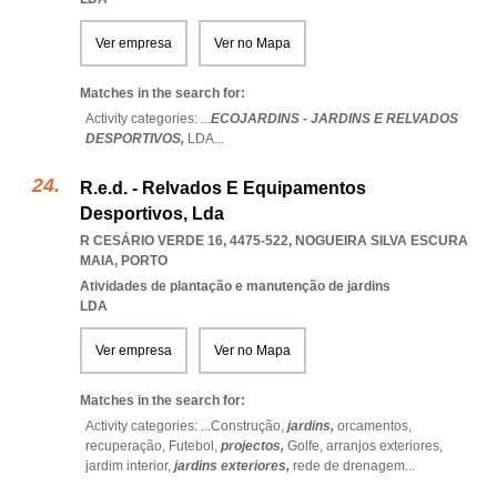
Ver empresa
Ver no Mapa
Matches in the search for:
Activity categories: ...
ECOJARDINS - JARDINS E RELVADOS
DESPORTIVOS,
LDA
...
R.e.d. - Relvados E Equipamentos
Desportivos, Lda
R CESÁRIO VERDE 16, 4475-522
,
NOGUEIRA SILVA ESCURA
MAIA
,
PORTO
Atividades de plantação e manutenção de jardins
LDA
Ver empresa
Ver no Mapa
Matches in the search for:
Activity categories: ...
Construção,
jardins,
orcamentos,
recuperação,
Futebol,
projectos,
Golfe,
arranjos exteriores,
jardim interior,
jardins exteriores,
rede de drenagem
...