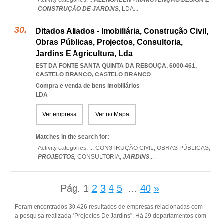
Activity categories: ...
ALENGREEN - MANUTENÇÃO DESIGN E
CONSTRUÇÃO DE JARDINS,
LDA
...
Ditados Aliados - Imobiliária, Construção Civil,
Obras Públicas, Projectos, Consultoria,
Jardins E Agricultura, Lda
EST DA FONTE SANTA QUINTA DA REBOUÇA, 6000-461
,
CASTELO BRANCO
,
CASTELO BRANCO
Compra e venda de bens imobiliários
LDA
Ver empresa
Ver no Mapa
Matches in the search for:
Activity categories: ...
CONSTRUÇÃO CIVIL,
OBRAS PÚBLICAS,
PROJECTOS,
CONSULTORIA,
JARDINS
...
Pág.
1
2
3
4
5
...
40
»
Foram encontrados 30.426 resultados de empresas relacionadas com
a pesquisa realizada "Projectos De Jardins". Há 29 departamentos com