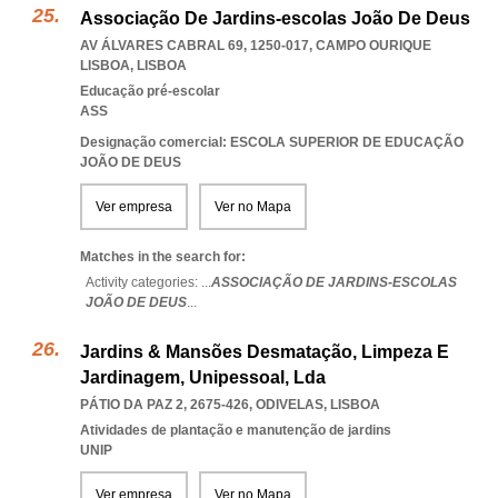
Associação De Jardins-escolas João De Deus
AV ÁLVARES CABRAL 69, 1250-017
,
CAMPO OURIQUE
LISBOA
,
LISBOA
Educação pré-escolar
ASS
Designação comercial: ESCOLA SUPERIOR DE EDUCAÇÃO
JOÃO DE DEUS
Ver empresa
Ver no Mapa
Matches in the search for:
Activity categories: ...
ASSOCIAÇÃO DE JARDINS-ESCOLAS
JOÃO DE DEUS
...
Jardins & Mansões Desmatação, Limpeza E
Jardinagem, Unipessoal, Lda
PÁTIO DA PAZ 2, 2675-426
,
ODIVELAS
,
LISBOA
Atividades de plantação e manutenção de jardins
UNIP
Ver empresa
Ver no Mapa