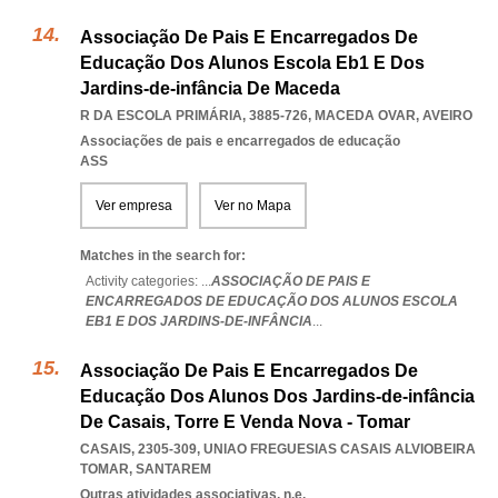
Associação De Pais E Encarregados De
Educação Dos Alunos Escola Eb1 E Dos
Jardins-de-infância De Maceda
R DA ESCOLA PRIMÁRIA, 3885-726
,
MACEDA OVAR
,
AVEIRO
Associações de pais e encarregados de educação
ASS
Ver empresa
Ver no Mapa
Matches in the search for:
Activity categories: ...
ASSOCIAÇÃO DE PAIS E
ENCARREGADOS DE EDUCAÇÃO DOS ALUNOS ESCOLA
EB1 E DOS JARDINS-DE-INFÂNCIA
...
Associação De Pais E Encarregados De
Educação Dos Alunos Dos Jardins-de-infância
De Casais, Torre E Venda Nova - Tomar
CASAIS, 2305-309
,
UNIAO FREGUESIAS CASAIS ALVIOBEIRA
TOMAR
,
SANTAREM
Outras atividades associativas, n.e.