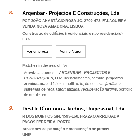
Arqenbar - Projectos E Construções, Lda
PCT JOÃO ANASTÁCIO ROSA 3C, 2700-473
,
FALAGUEIRA
VENDA NOVA AMADORA
,
LISBOA
Construção de edifícios (residenciais e não residenciais)
LDA
Ver empresa
Ver no Mapa
Matches in the search for:
Activity categories: ...
ARQENBAR - PROJECTOS E
CONSTRUÇÕES,
LDA,
licenciamentos,
carnide,
projectos
arquitectura,
edificíos,
reabilitação,
de dentista,
jardins e
sistemas de rega automatizada,
recuperação jardins,
portfolio
de arquictura
...
Desfile D`outono - Jardins, Unipessoal, Lda
R DOS MOINHOS S/N, 4595-160
,
FRAZAO ARREIGADA
PACOS FERREIRA
,
PORTO
Atividades de plantação e manutenção de jardins
UNIP