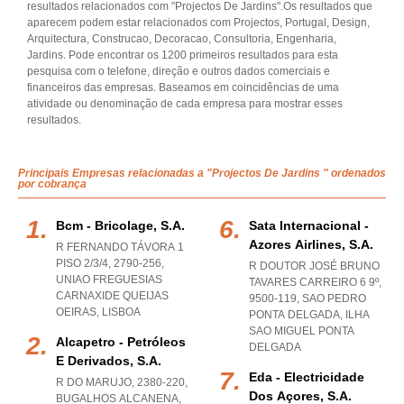
resultados relacionados com "Projectos De Jardins".Os resultados que
aparecem podem estar relacionados com Projectos, Portugal, Design,
Arquitectura, Construcao, Decoracao, Consultoria, Engenharia,
Jardins. Pode encontrar os 1200 primeiros resultados para esta
pesquisa com o telefone, direção e outros dados comerciais e
financeiros das empresas. Baseamos em coincidências de uma
atividade ou denominação de cada empresa para mostrar esses
resultados.
Principais Empresas relacionadas a "Projectos De Jardins " ordenados
por cobrança
Bcm - Bricolage, S.a.
Sata Internacional -
Azores Airlines, S.a.
R FERNANDO TÁVORA 1
PISO 2/3/4, 2790-256
,
R DOUTOR JOSÉ BRUNO
UNIAO FREGUESIAS
TAVARES CARREIRO 6 9º,
CARNAXIDE QUEIJAS
9500-119
,
SAO PEDRO
OEIRAS
,
LISBOA
PONTA DELGADA
,
ILHA
SAO MIGUEL PONTA
Alcapetro - Petróleos
DELGADA
E Derivados, S.a.
Eda - Electricidade
R DO MARUJO, 2380-220
,
Dos Açores, S.a.
BUGALHOS ALCANENA
,