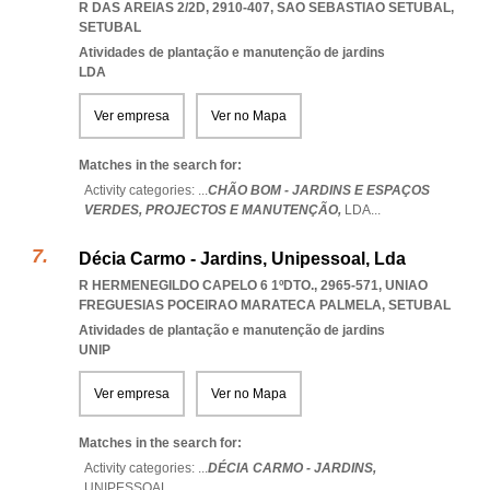
R DAS AREIAS 2/2D, 2910-407
,
SAO SEBASTIAO SETUBAL
,
SETUBAL
Atividades de plantação e manutenção de jardins
LDA
Ver empresa
Ver no Mapa
Matches in the search for:
Activity categories: ...
CHÃO BOM - JARDINS E ESPAÇOS
VERDES,
PROJECTOS E MANUTENÇÃO,
LDA
...
Décia Carmo - Jardins, Unipessoal, Lda
R HERMENEGILDO CAPELO 6 1ºDTO., 2965-571
,
UNIAO
FREGUESIAS POCEIRAO MARATECA PALMELA
,
SETUBAL
Atividades de plantação e manutenção de jardins
UNIP
Ver empresa
Ver no Mapa
Matches in the search for:
Activity categories: ...
DÉCIA CARMO - JARDINS,
UNIPESSOAL
...