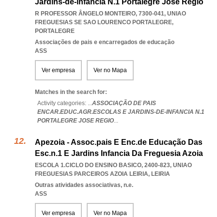
Jardins-de-infancia N.1 Portalegre Jose Regio
R PROFESSOR ÂNGELO MONTEIRO, 7300-041
,
UNIAO
FREGUESIAS SE SAO LOURENCO PORTALEGRE
,
PORTALEGRE
Associações de pais e encarregados de educação
ASS
Ver empresa
Ver no Mapa
Matches in the search for:
Activity categories: ...
ASSOCIAÇÃO DE PAIS
ENCAR.EDUC.AGR.ESCOLAS E JARDINS-DE-INFANCIA N.1
PORTALEGRE JOSE REGIO
...
Apezoia - Assoc.pais E Enc.de Educação Das
Esc.n.1 E Jardins Infancia Da Freguesia Azoia
ESCOLA 1.CICLO DO ENSINO BASICO, 2400-823
,
UNIAO
FREGUESIAS PARCEIROS AZOIA LEIRIA
,
LEIRIA
Outras atividades associativas, n.e.
ASS
Ver empresa
Ver no Mapa