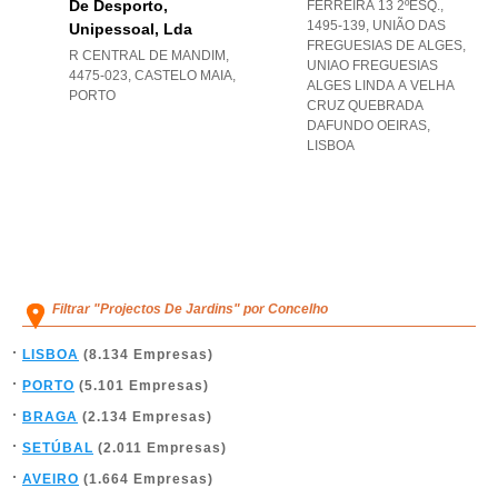
De Desporto,
FERREIRA 13 2ºESQ.,
1495-139, UNIÃO DAS
Unipessoal, Lda
FREGUESIAS DE ALGES
,
R CENTRAL DE MANDIM,
UNIAO FREGUESIAS
4475-023
,
CASTELO MAIA
,
ALGES LINDA A VELHA
PORTO
CRUZ QUEBRADA
DAFUNDO OEIRAS
,
LISBOA
Filtrar "Projectos De Jardins" por Concelho
LISBOA
(8.134 Empresas)
PORTO
(5.101 Empresas)
BRAGA
(2.134 Empresas)
SETÚBAL
(2.011 Empresas)
AVEIRO
(1.664 Empresas)