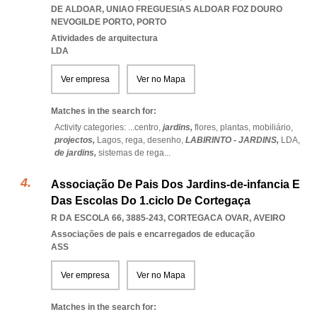
DE ALDOAR
,
UNIAO FREGUESIAS ALDOAR FOZ DOURO
NEVOGILDE PORTO
,
PORTO
Atividades de arquitectura
LDA
Ver empresa
Ver no Mapa
Matches in the search for:
Activity categories: ...
centro,
jardins,
flores,
plantas,
mobiliário,
projectos,
Lagos,
rega,
desenho,
LABIRINTO - JARDINS,
LDA,
de jardins,
sistemas de rega
...
Associação De Pais Dos Jardins-de-infancia E
Das Escolas Do 1.ciclo De Cortegaça
R DA ESCOLA 66, 3885-243
,
CORTEGACA OVAR
,
AVEIRO
Associações de pais e encarregados de educação
ASS
Ver empresa
Ver no Mapa
Matches in the search for: