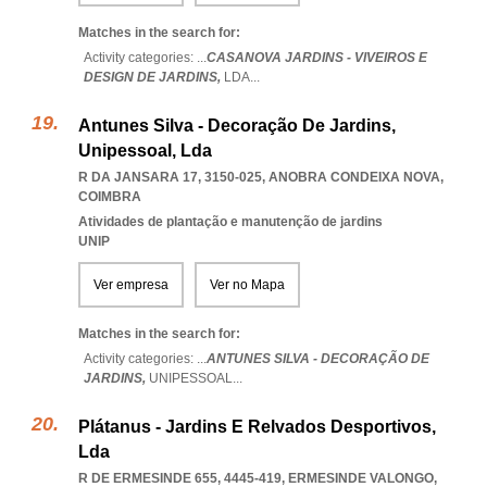
Matches in the search for:
Activity categories: ...
CASANOVA JARDINS - VIVEIROS E
DESIGN DE JARDINS,
LDA
...
Antunes Silva - Decoração De Jardins,
Unipessoal, Lda
R DA JANSARA 17, 3150-025
,
ANOBRA CONDEIXA NOVA
,
COIMBRA
Atividades de plantação e manutenção de jardins
UNIP
Ver empresa
Ver no Mapa
Matches in the search for:
Activity categories: ...
ANTUNES SILVA - DECORAÇÃO DE
JARDINS,
UNIPESSOAL
...
Plátanus - Jardins E Relvados Desportivos,
Lda
R DE ERMESINDE 655, 4445-419
,
ERMESINDE VALONGO
,