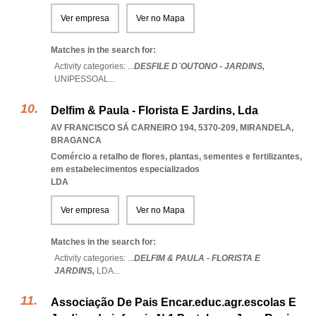
Ver empresa
Ver no Mapa
Matches in the search for:
Activity categories: ...
DESFILE D`OUTONO - JARDINS,
UNIPESSOAL
...
Delfim & Paula - Florista E Jardins, Lda
AV FRANCISCO SÁ CARNEIRO 194, 5370-209
,
MIRANDELA
,
BRAGANCA
Comércio a retalho de flores, plantas, sementes e fertilizantes,
em estabelecimentos especializados
LDA
Ver empresa
Ver no Mapa
Matches in the search for:
Activity categories: ...
DELFIM & PAULA - FLORISTA E
JARDINS,
LDA
...
Associação De Pais Encar.educ.agr.escolas E