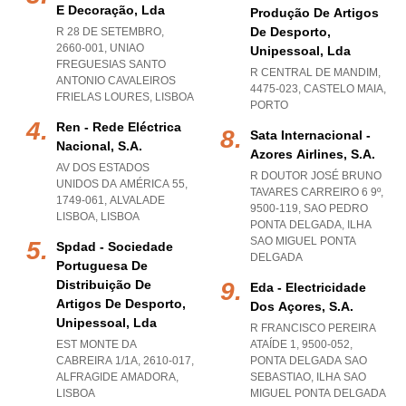
E Decoração, Lda
Produção De Artigos
De Desporto,
R 28 DE SETEMBRO,
2660-001
,
UNIAO
Unipessoal, Lda
FREGUESIAS SANTO
R CENTRAL DE MANDIM,
ANTONIO CAVALEIROS
4475-023
,
CASTELO MAIA
,
FRIELAS LOURES
,
LISBOA
PORTO
Ren - Rede Eléctrica
Sata Internacional -
Nacional, S.a.
Azores Airlines, S.a.
AV DOS ESTADOS
R DOUTOR JOSÉ BRUNO
UNIDOS DA AMÉRICA 55,
TAVARES CARREIRO 6 9º,
1749-061
,
ALVALADE
9500-119
,
SAO PEDRO
LISBOA
,
LISBOA
PONTA DELGADA
,
ILHA
SAO MIGUEL PONTA
Spdad - Sociedade
DELGADA
Portuguesa De
Distribuição De
Eda - Electricidade
Artigos De Desporto,
Dos Açores, S.a.
Unipessoal, Lda
R FRANCISCO PEREIRA
EST MONTE DA
ATAÍDE 1, 9500-052
,
CABREIRA 1/1A, 2610-017
,
PONTA DELGADA SAO
ALFRAGIDE AMADORA
,
SEBASTIAO
,
ILHA SAO
LISBOA
MIGUEL PONTA DELGADA