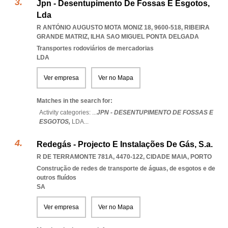
Jpn - Desentupimento De Fossas E Esgotos,
Lda
R ANTÓNIO AUGUSTO MOTA MONIZ 18, 9600-518
,
RIBEIRA
GRANDE MATRIZ
,
ILHA SAO MIGUEL PONTA DELGADA
Transportes rodoviários de mercadorias
LDA
Ver empresa
Ver no Mapa
Matches in the search for:
Activity categories: ...
JPN - DESENTUPIMENTO DE FOSSAS E
ESGOTOS,
LDA
...
Redegás - Projecto E Instalações De Gás, S.a.
R DE TERRAMONTE 781A, 4470-122
,
CIDADE MAIA
,
PORTO
Construção de redes de transporte de águas, de esgotos e de
outros fluídos
SA
Ver empresa
Ver no Mapa