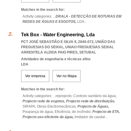
Matches in the search for:
Activity categories: ...
DRALA - DETECÇÃO DE ROTURAS EM
REDES DE ÁGUAS E ESGOTOS,
LDA
...
Tek Box - Water Engineering, Lda
PCT JOSÉ SEBASTIÃO E SILVA 9, 2840-072, UNIÃO DAS
FREGUESIAS DO SEIXAL
,
UNIAO FREGUESIAS SEIXAL
ARRENTELA ALDEIA PAIO PIRES
,
SETUBAL
Atividades de engenharia e técnicas afins
LDA
Ver empresa
Ver no Mapa
Matches in the search for:
Activity categories: ...
reprojecto,
Controlo sanitário da água,
Projecto rede de esgotos,
Projecto rede de distribuição,
SIRAPA,
Obras Electromecânicas,
Projecto de Águas,
Poupança de água,
Eficiência,
de incêndio,
Projecto de ETA,
Projecto uso eficiente da água,
limitador de caudal
...