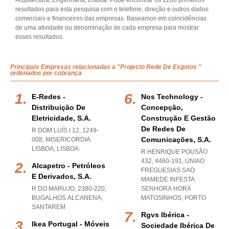
Arquitectura, Engenharia, Lisboa. Pode encontrar os 1200 primeiros
resultados para esta pesquisa com o telefone, direção e outros dados
comerciais e financeiros das empresas. Baseamos em coincidências
de uma atividade ou denominação de cada empresa para mostrar
esses resultados.
Principais Empresas relacionadas a "Projecto Rede De Esgotos "
ordenados por cobrança
E-Redes -
Nos Technology -
Distribuição De
Concepção,
Eletricidade, S.a.
Construção E Gestão
De Redes De
R DOM LUÍS I 12, 1249-
Comunicações, S.a.
008
,
MISERICORDIA
LISBOA
,
LISBOA
R HENRIQUE POUSÃO
432, 4460-191
,
UNIAO
Alcapetro - Petróleos
FREGUESIAS SAO
E Derivados, S.a.
MAMEDE INFESTA
R DO MARUJO, 2380-220
,
SENHORA HORA
BUGALHOS ALCANENA
,
MATOSINHOS
,
PORTO
SANTAREM
Rgvs Ibérica -
Ikea Portugal - Móveis
Sociedade Ibérica De