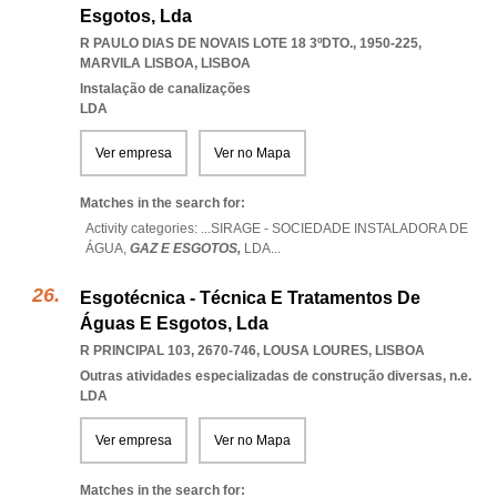
Esgotos, Lda
R PAULO DIAS DE NOVAIS LOTE 18 3ºDTO., 1950-225
,
MARVILA LISBOA
,
LISBOA
Instalação de canalizações
LDA
Ver empresa
Ver no Mapa
Matches in the search for:
Activity categories: ...
SIRAGE - SOCIEDADE INSTALADORA DE
ÁGUA,
GAZ E ESGOTOS,
LDA
...
Esgotécnica - Técnica E Tratamentos De
Águas E Esgotos, Lda
R PRINCIPAL 103, 2670-746
,
LOUSA LOURES
,
LISBOA
Outras atividades especializadas de construção diversas, n.e.
LDA
Ver empresa
Ver no Mapa
Matches in the search for: