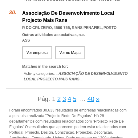
Associação De Desenvolvimento Local
Projecto Mais Rans
R DO CRUZEIRO, 4560-755
,
RANS PENAFIEL
,
PORTO
Outras atividades associativas, n.e.
ASS
Ver empresa
Ver no Mapa
Matches in the search for:
Activity categories: ...
ASSOCIAÇÃO DE DESENVOLVIMENTO
LOCAL PROJECTO MAIS RANS
...
Pág.
1
2
3
4
5
...
40
»
Foram encontrados 30.633 resultados de empresas relacionadas com
a pesquisa realizada "Projecto Rede De Esgotos". Há 29
departamentos com resultados relacionados com "Projecto Rede De
Esgotos".Os resultados que aparecem podem estar relacionados com
Portugal, Projecto, Design, Construcao, Projectos, Decoracao,