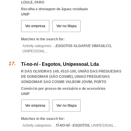
LOULE
,
FARO
Recolha e drenagem de águas residuais
UNIP
Ver empresa
Ver no Mapa
Matches in the search for:
Activity categories: ...
ESGOTOS ALGARVE VIMASILCO,
UNIPESSOAL
...
Tí-no-ní - Esgotos, Unipessoal, Lda
R DAS OLIVEIRAS 149, 4510-100, UNIÃO DAS FREGUESIAS
DE GONDOMAR (SÃO COSME)
,
UNIAO FREGUESIAS
GONDOMAR SAO COSME VALBOM JOVIM
,
PORTO
Comércio por grosso de vestuário e de acessórios
UNIP
Ver empresa
Ver no Mapa
Matches in the search for:
Activity categories: ...
TÍ-NO-NÍ - ESGOTOS,
UNIPESSOAL
...