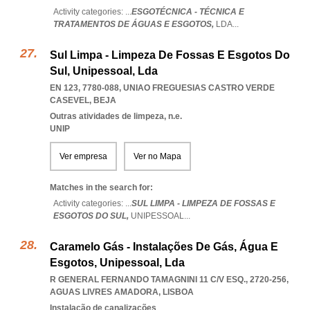
Activity categories: ...
ESGOTÉCNICA - TÉCNICA E
TRATAMENTOS DE ÁGUAS E ESGOTOS,
LDA
...
Sul Limpa - Limpeza De Fossas E Esgotos Do
Sul, Unipessoal, Lda
EN 123, 7780-088
,
UNIAO FREGUESIAS CASTRO VERDE
CASEVEL
,
BEJA
Outras atividades de limpeza, n.e.
UNIP
Ver empresa
Ver no Mapa
Matches in the search for:
Activity categories: ...
SUL LIMPA - LIMPEZA DE FOSSAS E
ESGOTOS DO SUL,
UNIPESSOAL
...
Caramelo Gás - Instalações De Gás, Água E
Esgotos, Unipessoal, Lda
R GENERAL FERNANDO TAMAGNINI 11 C/V ESQ., 2720-256
,
AGUAS LIVRES AMADORA
,
LISBOA
Instalação de canalizações