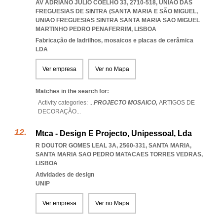
AV ADRIANO JÚLIO COELHO 33, 2710-518, UNIÃO DAS
FREGUESIAS DE SINTRA (SANTA MARIA E SÃO MIGUEL
,
UNIAO FREGUESIAS SINTRA SANTA MARIA SAO MIGUEL
MARTINHO PEDRO PENAFERRIM
,
LISBOA
Fabricação de ladrilhos, mosaicos e placas de cerâmica
LDA
Ver empresa
Ver no Mapa
Matches in the search for:
Activity categories: ...
PROJECTO MOSAICO,
ARTIGOS DE
DECORAÇÃO
...
Mtca - Design E Projecto, Unipessoal, Lda
R DOUTOR GOMES LEAL 3A, 2560-331, SANTA MARIA
,
SANTA MARIA SAO PEDRO MATACAES TORRES VEDRAS
,
LISBOA
Atividades de design
UNIP
Ver empresa
Ver no Mapa