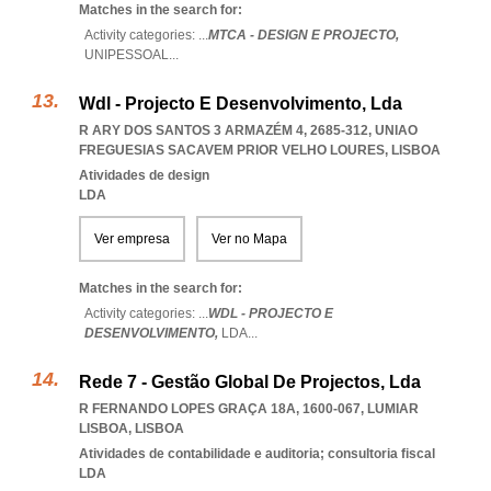
Matches in the search for:
Activity categories: ...
MTCA - DESIGN E PROJECTO,
UNIPESSOAL
...
Wdl - Projecto E Desenvolvimento, Lda
R ARY DOS SANTOS 3 ARMAZÉM 4, 2685-312
,
UNIAO
FREGUESIAS SACAVEM PRIOR VELHO LOURES
,
LISBOA
Atividades de design
LDA
Ver empresa
Ver no Mapa
Matches in the search for:
Activity categories: ...
WDL - PROJECTO E
DESENVOLVIMENTO,
LDA
...
Rede 7 - Gestão Global De Projectos, Lda
R FERNANDO LOPES GRAÇA 18A, 1600-067
,
LUMIAR
LISBOA
,
LISBOA
Atividades de contabilidade e auditoria; consultoria fiscal
LDA