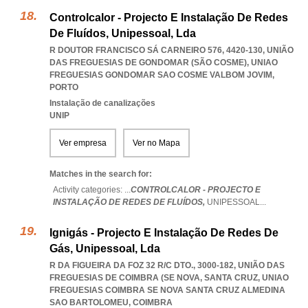
Controlcalor - Projecto E Instalação De Redes
De Fluídos, Unipessoal, Lda
R DOUTOR FRANCISCO SÁ CARNEIRO 576, 4420-130, UNIÃO
DAS FREGUESIAS DE GONDOMAR (SÃO COSME)
,
UNIAO
FREGUESIAS GONDOMAR SAO COSME VALBOM JOVIM
,
PORTO
Instalação de canalizações
UNIP
Ver empresa
Ver no Mapa
Matches in the search for:
Activity categories: ...
CONTROLCALOR - PROJECTO E
INSTALAÇÃO DE REDES DE FLUÍDOS,
UNIPESSOAL
...
Ignigás - Projecto E Instalação De Redes De
Gás, Unipessoal, Lda
R DA FIGUEIRA DA FOZ 32 R/C DTO., 3000-182, UNIÃO DAS
FREGUESIAS DE COIMBRA (SE NOVA, SANTA CRUZ
,
UNIAO
FREGUESIAS COIMBRA SE NOVA SANTA CRUZ ALMEDINA
SAO BARTOLOMEU
,
COIMBRA