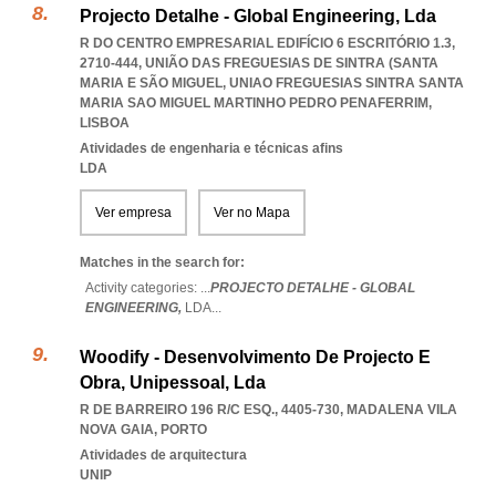
Projecto Detalhe - Global Engineering, Lda
R DO CENTRO EMPRESARIAL EDIFÍCIO 6 ESCRITÓRIO 1.3,
2710-444, UNIÃO DAS FREGUESIAS DE SINTRA (SANTA
MARIA E SÃO MIGUEL
,
UNIAO FREGUESIAS SINTRA SANTA
MARIA SAO MIGUEL MARTINHO PEDRO PENAFERRIM
,
LISBOA
Atividades de engenharia e técnicas afins
LDA
Ver empresa
Ver no Mapa
Matches in the search for:
Activity categories: ...
PROJECTO DETALHE - GLOBAL
ENGINEERING,
LDA
...
Woodify - Desenvolvimento De Projecto E
Obra, Unipessoal, Lda
R DE BARREIRO 196 R/C ESQ., 4405-730
,
MADALENA VILA
NOVA GAIA
,
PORTO
Atividades de arquitectura
UNIP