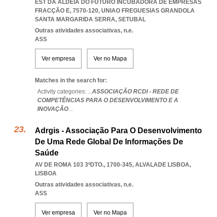
EST DA ALDEIA DO FUTURO INCUBADORA DE EMPRESAS
FRACÇÃO E, 7570-120
,
UNIAO FREGUESIAS GRANDOLA
SANTA MARGARIDA SERRA
,
SETUBAL
Outras atividades associativas, n.e.
ASS
Ver empresa
Ver no Mapa
Matches in the search for:
Activity categories: ...
ASSOCIAÇÃO RCDI - REDE DE
COMPETÊNCIAS PARA O DESENVOLVIMENTO E A
INOVAÇÃO
...
Adrgis - Associação Para O Desenvolvimento
De Uma Rede Global De Informações De
Saúde
AV DE ROMA 103 3ºDTO., 1700-345
,
ALVALADE LISBOA
,
LISBOA
Outras atividades associativas, n.e.
ASS
Ver empresa
Ver no Mapa