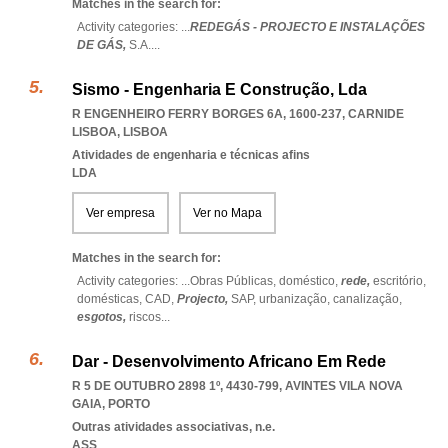
Matches in the search for:
Activity categories: ...
REDEGÁS - PROJECTO E INSTALAÇÕES
DE GÁS,
S.A.
...
Sismo - Engenharia E Construção, Lda
R ENGENHEIRO FERRY BORGES 6A, 1600-237
,
CARNIDE
LISBOA
,
LISBOA
Atividades de engenharia e técnicas afins
LDA
Ver empresa
Ver no Mapa
Matches in the search for:
Activity categories: ...
Obras Públicas,
doméstico,
rede,
escritório,
domésticas,
CAD,
Projecto,
SAP,
urbanização,
canalização,
esgotos,
riscos
...
Dar - Desenvolvimento Africano Em Rede
R 5 DE OUTUBRO 2898 1º, 4430-799
,
AVINTES VILA NOVA
GAIA
,
PORTO
Outras atividades associativas, n.e.
ASS