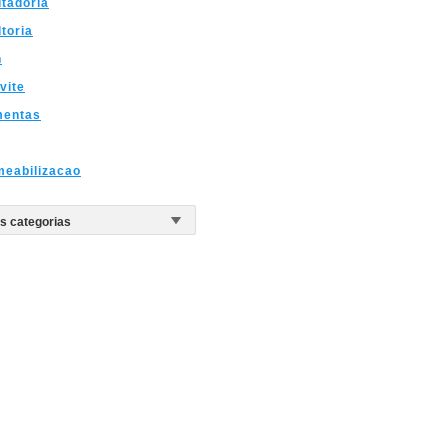
tadoria
toria
n
vite
mentas
meabilizacao