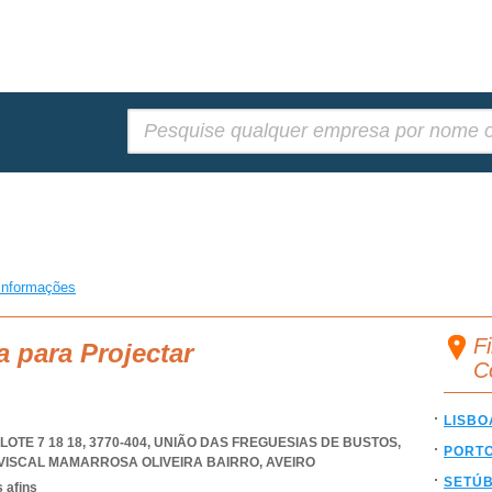
Pesquisar:
informações
Fi
a para Projectar
C
LISBO
TE 7 18 18, 3770-404, UNIÃO DAS FREGUESIAS DE BUSTOS
,
PORT
VISCAL MAMARROSA OLIVEIRA BAIRRO
,
AVEIRO
SETÚ
 afins