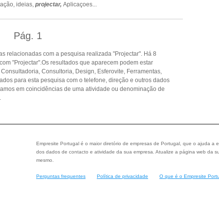
cação,
ideias,
projectar,
Aplicaçoes
...
Pág.
1
 relacionadas com a pesquisa realizada "Projectar". Há 8
com "Projectar".Os resultados que aparecem podem estar
 Consultadoria, Consultoria, Design, Esferovite, Ferramentas,
tados para esta pesquisa com o telefone, direção e outros dados
seamos em coincidências de uma atividade ou denominação de
.
Empresite Portugal é o maior diretório de empresas de Portugal, que o ajuda a e
dos dados de contacto e atividade da sua empresa. Atualize a página web da su
mesmo.
Perguntas frequentes
Política de privacidade
O que é o Empresite Port