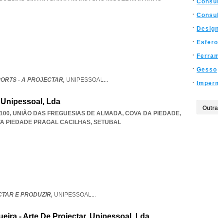
Consul
Consul
Desig
Esfero
Ferra
Gesso
ORTS - A PROJECTAR,
UNIPESSOAL
...
Imper
 Unipessoal, Lda
-100, UNIÃO DAS FREGUESIAS DE ALMADA, COVA DA PIEDADE
,
A PIEDADE PRAGAL CACILHAS
,
SETUBAL
TAR E PRODUZIR,
UNIPESSOAL
...
ira - Arte De Projectar, Unipessoal, Lda