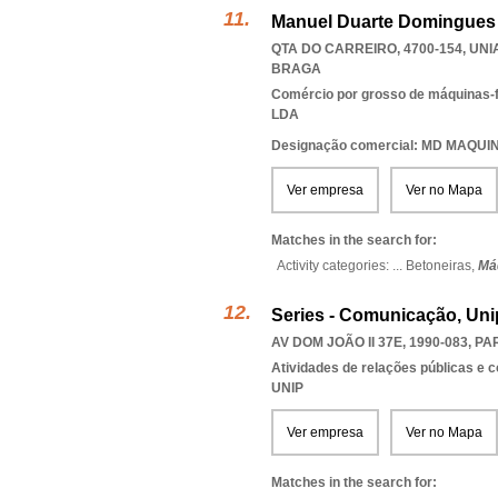
Manuel Duarte Domingues 
QTA DO CARREIRO, 4700-154
,
UNI
BRAGA
Comércio por grosso de máquinas-
LDA
Designação comercial: MD MAQU
Ver empresa
Ver no Mapa
Matches in the search for:
Activity categories: ...
Betoneiras,
Má
Series - Comunicação, Uni
AV DOM JOÃO II 37E, 1990-083
,
PA
Atividades de relações públicas e
UNIP
Ver empresa
Ver no Mapa
Matches in the search for: