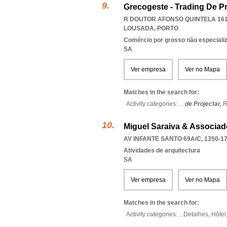
Grecogeste - Trading De Pr
R DOUTOR AFONSO QUINTELA 161,
LOUSADA
,
PORTO
Comércio por grosso não especiali
SA
Ver empresa
Ver no Mapa
Matches in the search for:
Activity categories: ...
de Projectar,
R
Miguel Saraiva & Associado
AV INFANTE SANTO 69A/C, 1350-1
Atividades de arquitectura
SA
Ver empresa
Ver no Mapa
Matches in the search for:
Activity categories: ...
Detalhes,
Hôtel