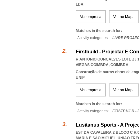
LDA
Ver empresa
Ver no Mapa
Matches in the search for:
Activity categories: ...
LIVRE PROJE
Firstbuild - Projectar E Co
R ANTÓNIO GONÇALVES LOTE 23 1º
VIEGAS COIMBRA
,
COIMBRA
Construção de outras obras de engen
UNIP
Ver empresa
Ver no Mapa
Matches in the search for:
Activity categories: ...
FIRSTBUILD -
Lusitanus Sports - A Proje
EST DA CAVALEIRA 2 BLOCO C R/C
MARIA E SÃO MIGUEL
,
UNIAO FRE