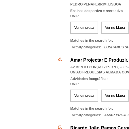
PEDRO PENAFERRIM
,
LISBOA
Ensinos desportivo e recreativo
UNIP
Ver empresa
Ver no Mapa
Matches in the search for:
Activity categories: ...
LUSITANUS SP
Amar Projectar E Produzir,
AV BENTO GONÇALVES 37C, 2805
UNIAO FREGUESIAS ALMADA COV
Atividades fotográficas
UNIP
Ver empresa
Ver no Mapa
Matches in the search for:
Activity categories: ...
AMAR PROJEC
Ricardo João Ramos Cerque