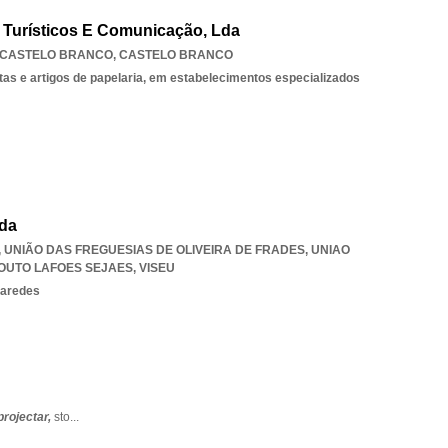
s Turísticos E Comunicação, Lda
CASTELO BRANCO
,
CASTELO BRANCO
stas e artigos de papelaria, em estabelecimentos especializados
Lda
0, UNIÃO DAS FREGUESIAS DE OLIVEIRA DE FRADES
,
UNIAO
SOUTO LAFOES SEJAES
,
VISEU
paredes
projectar,
sto
...