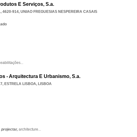
odutos E Serviços, S.a.
 4620-914
,
UNIAO FREGUESIAS NESPEREIRA CASAIS
zado
eabilitações
...
s - Arquitectura E Urbanismo, S.a.
77
,
ESTRELA LISBOA
,
LISBOA
,
projectar,
architecture
...