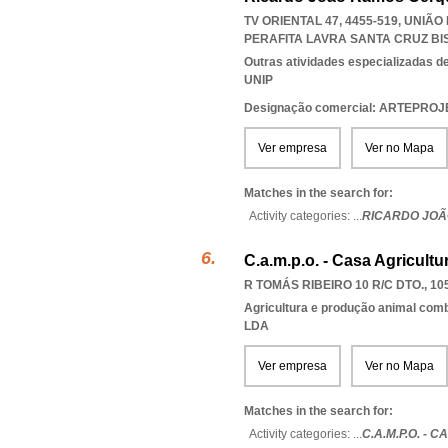
TV ORIENTAL 47, 4455-519, UNIÃ
PERAFITA LAVRA SANTA CRUZ B
Outras atividades especializadas de
UNIP
Designação comercial: ARTEPRO
Ver empresa
Ver no Mapa
Matches in the search for:
Activity categories: ...
RICARDO JOÃ
C.a.m.p.o. - Casa Agricultu
R TOMÁS RIBEIRO 10 R/C DTO., 10
Agricultura e produção animal com
LDA
Ver empresa
Ver no Mapa
Matches in the search for:
Activity categories: ...
C.A.M.P.O. -