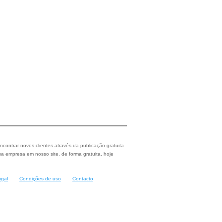
ncontrar novos clientes através da publicação gratuita
a empresa em nosso site, de forma gratuita, hoje
ugal
Condições de uso
Contacto