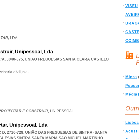
VISEU
AVEIR
BRAG
CAST
CTAR,
LDA
...
COIM
nstruir, Unipessoal, Lda
D
A, 3040-375
,
UNIAO FREGUESIAS SANTA CLARA CASTELO
F
haria civil, n.e.
Micro
Peque
Média
Outr
 PROJECTAR E CONSTRUIR,
UNIPESSOAL
...
Lisboa
ctar, Unipessoal, Lda
Acust
 D, 2710-728, UNIÃO DAS FREGUESIAS DE SINTRA (SANTA
GUESIAS SINTRA SANTA MARIA SAO MIGUEL MARTINHO