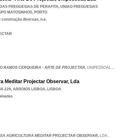
O DAS FREGUESIAS DE PERAFITA
,
UNIAO FREGUESIAS
ISPO MATOSINHOS
,
PORTO
 construção diversas, n.e.
JECTAR
O RAMOS CERQUEIRA - ARTE DE PROJECTAR,
UNIPESSOAL
...
ra Meditar Projectar Observar, Lda
50-229
,
ARROIOS LISBOA
,
LISBOA
binadas
 CASA AGRICULTURA MEDITAR PROJECTAR OBSERVAR,
LDA
...