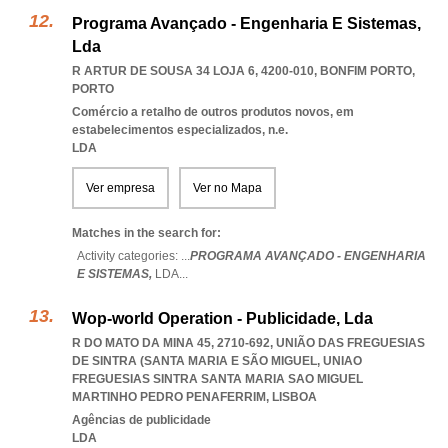
Programa Avançado - Engenharia E Sistemas,
Lda
R ARTUR DE SOUSA 34 LOJA 6, 4200-010
,
BONFIM PORTO
,
PORTO
Comércio a retalho de outros produtos novos, em
estabelecimentos especializados, n.e.
LDA
Ver empresa
Ver no Mapa
Matches in the search for:
Activity categories: ...
PROGRAMA AVANÇADO - ENGENHARIA
E SISTEMAS,
LDA
...
Wop-world Operation - Publicidade, Lda
R DO MATO DA MINA 45, 2710-692, UNIÃO DAS FREGUESIAS
DE SINTRA (SANTA MARIA E SÃO MIGUEL
,
UNIAO
FREGUESIAS SINTRA SANTA MARIA SAO MIGUEL
MARTINHO PEDRO PENAFERRIM
,
LISBOA
Agências de publicidade
LDA