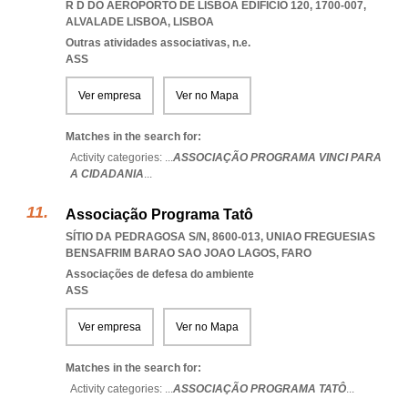
R D DO AEROPORTO DE LISBOA EDIFÍCIO 120, 1700-007
,
ALVALADE LISBOA
,
LISBOA
Outras atividades associativas, n.e.
ASS
Ver empresa
Ver no Mapa
Matches in the search for:
Activity categories: ...
ASSOCIAÇÃO PROGRAMA VINCI PARA
A CIDADANIA
...
Associação Programa Tatô
SÍTIO DA PEDRAGOSA S/N, 8600-013
,
UNIAO FREGUESIAS
BENSAFRIM BARAO SAO JOAO LAGOS
,
FARO
Associações de defesa do ambiente
ASS
Ver empresa
Ver no Mapa
Matches in the search for:
Activity categories: ...
ASSOCIAÇÃO PROGRAMA TATÔ
...