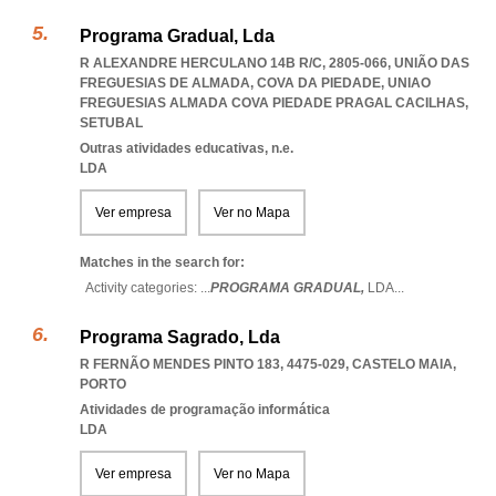
Programa Gradual, Lda
R ALEXANDRE HERCULANO 14B R/C, 2805-066, UNIÃO DAS
FREGUESIAS DE ALMADA, COVA DA PIEDADE
,
UNIAO
FREGUESIAS ALMADA COVA PIEDADE PRAGAL CACILHAS
,
SETUBAL
Outras atividades educativas, n.e.
LDA
Ver empresa
Ver no Mapa
Matches in the search for:
Activity categories: ...
PROGRAMA GRADUAL,
LDA
...
Programa Sagrado, Lda
R FERNÃO MENDES PINTO 183, 4475-029
,
CASTELO MAIA
,
PORTO
Atividades de programação informática
LDA
Ver empresa
Ver no Mapa