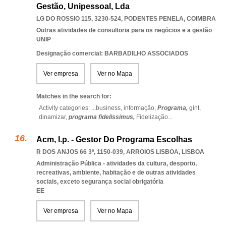
Gestão, Unipessoal, Lda
LG DO ROSSIO 115, 3230-524
,
PODENTES PENELA
,
COIMBRA
Outras atividades de consultoria para os negócios e a gestão
UNIP
Designação comercial: BARBADILHO ASSOCIADOS
Ver empresa
Ver no Mapa
Matches in the search for:
Activity categories: ...
business,
informação,
Programa,
gint,
dinamizar,
programa fidelissimus,
Fidelização
...
Acm, I.p. - Gestor Do Programa Escolhas
R DOS ANJOS 66 3º, 1150-039
,
ARROIOS LISBOA
,
LISBOA
Administração Pública - atividades da cultura, desporto,
recreativas, ambiente, habitação e de outras atividades
sociais, exceto segurança social obrigatória
EE
Ver empresa
Ver no Mapa