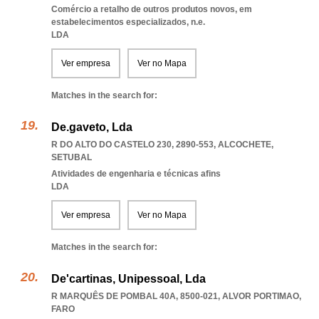
Comércio a retalho de outros produtos novos, em
estabelecimentos especializados, n.e.
LDA
Ver empresa
Ver no Mapa
Matches in the search for:
De.gaveto, Lda
R DO ALTO DO CASTELO 230, 2890-553
,
ALCOCHETE
,
SETUBAL
Atividades de engenharia e técnicas afins
LDA
Ver empresa
Ver no Mapa
Matches in the search for:
De'cartinas, Unipessoal, Lda
R MARQUÊS DE POMBAL 40A, 8500-021
,
ALVOR PORTIMAO
,
FARO