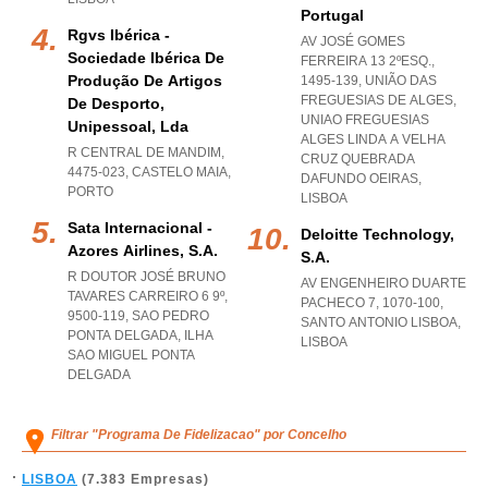
Portugal
Rgvs Ibérica -
AV JOSÉ GOMES
Sociedade Ibérica De
FERREIRA 13 2ºESQ.,
Produção De Artigos
1495-139, UNIÃO DAS
FREGUESIAS DE ALGES
,
De Desporto,
UNIAO FREGUESIAS
Unipessoal, Lda
ALGES LINDA A VELHA
R CENTRAL DE MANDIM,
CRUZ QUEBRADA
4475-023
,
CASTELO MAIA
,
DAFUNDO OEIRAS
,
PORTO
LISBOA
Sata Internacional -
Deloitte Technology,
Azores Airlines, S.a.
S.a.
R DOUTOR JOSÉ BRUNO
AV ENGENHEIRO DUARTE
TAVARES CARREIRO 6 9º,
PACHECO 7, 1070-100
,
9500-119
,
SAO PEDRO
SANTO ANTONIO LISBOA
,
PONTA DELGADA
,
ILHA
LISBOA
SAO MIGUEL PONTA
DELGADA
Filtrar "Programa De Fidelizacao" por Concelho
LISBOA
(7.383 Empresas)