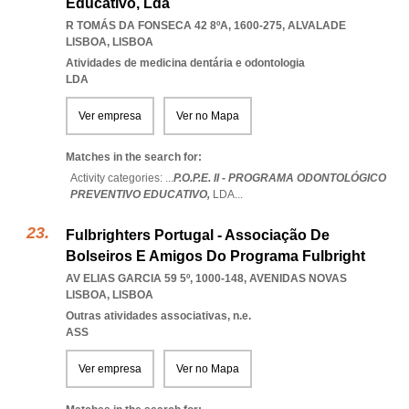
Educativo, Lda
R TOMÁS DA FONSECA 42 8ºA, 1600-275
,
ALVALADE
LISBOA
,
LISBOA
Atividades de medicina dentária e odontologia
LDA
Ver empresa
Ver no Mapa
Matches in the search for:
Activity categories: ...
P.O.P.E. II - PROGRAMA ODONTOLÓGICO
PREVENTIVO EDUCATIVO,
LDA
...
Fulbrighters Portugal - Associação De
Bolseiros E Amigos Do Programa Fulbright
AV ELIAS GARCIA 59 5º, 1000-148
,
AVENIDAS NOVAS
LISBOA
,
LISBOA
Outras atividades associativas, n.e.
ASS
Ver empresa
Ver no Mapa