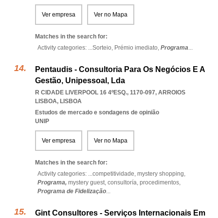
Ver empresa
Ver no Mapa
Matches in the search for:
Activity categories: ...
Sorteio,
Prémio imediato,
Programa
...
Pentaudis - Consultoria Para Os Negócios E A
Gestão, Unipessoal, Lda
R CIDADE LIVERPOOL 16 4ºESQ., 1170-097
,
ARROIOS
LISBOA
,
LISBOA
Estudos de mercado e sondagens de opinião
UNIP
Ver empresa
Ver no Mapa
Matches in the search for:
Activity categories: ...
competitividade,
mystery shopping,
Programa,
mystery guest,
consultoría,
procedimentos,
Programa de Fidelização
...
Gint Consultores - Serviços Internacionais Em