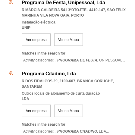
Programa De Festa, Unipessoal, Lda
R MÁRCIA CALDEIRA 541 3ºDTO.FTE., 4410-147
,
SAO FELIX
MARINHA VILA NOVA GAIA
,
PORTO
Instalação eléctrica
UNIP
Ver empresa
Ver no Mapa
Matches in the search for:
Activity categories: ...
PROGRAMA DE FESTA,
UNIPESSOAL
...
Programa Citadino, Lda
R DOS FIDALGOS 29, 2100-607
,
BRANCA CORUCHE
,
SANTAREM
Outros locais de alojamento de curta duração
LDA
Ver empresa
Ver no Mapa
Matches in the search for:
Activity categories: ...
PROGRAMA CITADINO,
LDA
...