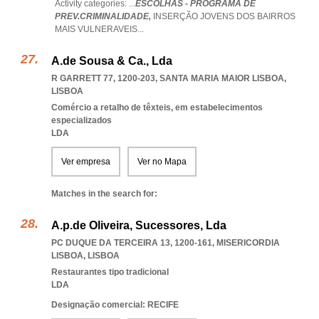
Activity categories: ...
ESCOLHAS - PROGRAMA DE
PREV.CRIMINALIDADE,
INSERÇÃO JOVENS DOS BAIRROS
MAIS VULNERAVEIS
...
A.de Sousa & Ca., Lda
R GARRETT 77, 1200-203
,
SANTA MARIA MAIOR LISBOA
,
LISBOA
Comércio a retalho de têxteis, em estabelecimentos
especializados
LDA
Ver empresa
Ver no Mapa
Matches in the search for:
A.p.de Oliveira, Sucessores, Lda
PC DUQUE DA TERCEIRA 13, 1200-161
,
MISERICORDIA
LISBOA
,
LISBOA
Restaurantes tipo tradicional
LDA
Designação comercial: RECIFE