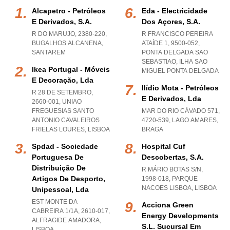
Alcapetro - Petróleos
Eda - Electricidade
E Derivados, S.a.
Dos Açores, S.a.
R DO MARUJO, 2380-220
,
R FRANCISCO PEREIRA
BUGALHOS ALCANENA
,
ATAÍDE 1, 9500-052
,
SANTAREM
PONTA DELGADA SAO
SEBASTIAO
,
ILHA SAO
Ikea Portugal - Móveis
MIGUEL PONTA DELGADA
E Decoração, Lda
Ilídio Mota - Petróleos
R 28 DE SETEMBRO,
E Derivados, Lda
2660-001
,
UNIAO
FREGUESIAS SANTO
MAR DO RIO CÁVADO 571,
ANTONIO CAVALEIROS
4720-539
,
LAGO AMARES
,
FRIELAS LOURES
,
LISBOA
BRAGA
Spdad - Sociedade
Hospital Cuf
Portuguesa De
Descobertas, S.a.
Distribuição De
R MÁRIO BOTAS S/N,
Artigos De Desporto,
1998-018
,
PARQUE
NACOES LISBOA
,
LISBOA
Unipessoal, Lda
EST MONTE DA
Acciona Green
CABREIRA 1/1A, 2610-017
,
Energy Developments
ALFRAGIDE AMADORA
,
S.l. Sucursal Em
LISBOA