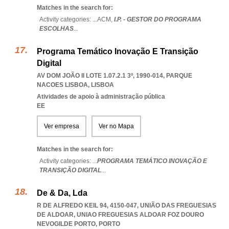
Matches in the search for:
Activity categories: ...
ACM,
I.P. - GESTOR DO PROGRAMA
ESCOLHAS
...
Programa Temático Inovação E Transição
Digital
AV DOM JOÃO II LOTE 1.07.2.1 3º, 1990-014
,
PARQUE
NACOES LISBOA
,
LISBOA
Atividades de apoio à administração pública
EE
Ver empresa
Ver no Mapa
Matches in the search for:
Activity categories: ...
PROGRAMA TEMÁTICO INOVAÇÃO E
TRANSIÇÃO DIGITAL
...
De & Da, Lda
R DE ALFREDO KEIL 94, 4150-047, UNIÃO DAS FREGUESIAS
DE ALDOAR
,
UNIAO FREGUESIAS ALDOAR FOZ DOURO
NEVOGILDE PORTO
,
PORTO