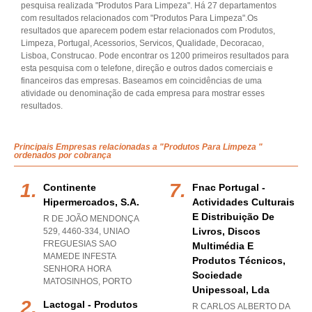
pesquisa realizada "Produtos Para Limpeza". Há 27 departamentos
com resultados relacionados com "Produtos Para Limpeza".Os
resultados que aparecem podem estar relacionados com Produtos,
Limpeza, Portugal, Acessorios, Servicos, Qualidade, Decoracao,
Lisboa, Construcao. Pode encontrar os 1200 primeiros resultados para
esta pesquisa com o telefone, direção e outros dados comerciais e
financeiros das empresas. Baseamos em coincidências de uma
atividade ou denominação de cada empresa para mostrar esses
resultados.
Principais Empresas relacionadas a "Produtos Para Limpeza "
ordenados por cobrança
Continente
Fnac Portugal -
Hipermercados, S.a.
Actividades Culturais
E Distribuição De
R DE JOÃO MENDONÇA
Livros, Discos
529, 4460-334
,
UNIAO
FREGUESIAS SAO
Multimédia E
MAMEDE INFESTA
Produtos Técnicos,
SENHORA HORA
Sociedade
MATOSINHOS
,
PORTO
Unipessoal, Lda
Lactogal - Produtos
R CARLOS ALBERTO DA