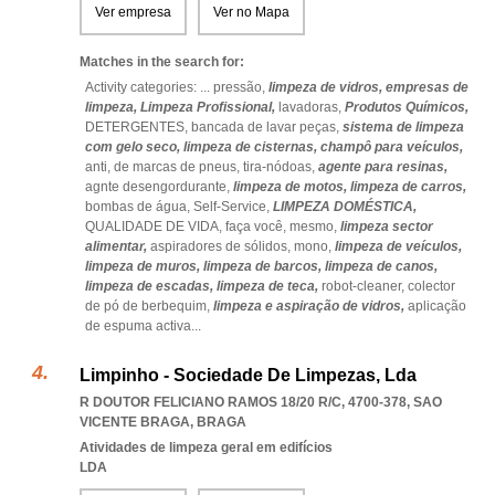
Ver empresa
Ver no Mapa
Matches in the search for:
Activity categories: ...
pressão,
limpeza de vidros,
empresas de
limpeza,
Limpeza Profissional,
lavadoras,
Produtos Químicos,
DETERGENTES,
bancada de lavar peças,
sistema de limpeza
com gelo seco,
limpeza de cisternas,
champô para veículos,
anti,
de marcas de pneus,
tira-nódoas,
agente para resinas,
agnte desengordurante,
limpeza de motos,
limpeza de carros,
bombas de água,
Self-Service,
LIMPEZA DOMÉSTICA,
QUALIDADE DE VIDA,
faça você,
mesmo,
limpeza sector
alimentar,
aspiradores de sólidos,
mono,
limpeza de veículos,
limpeza de muros,
limpeza de barcos,
limpeza de canos,
limpeza de escadas,
limpeza de teca,
robot-cleaner,
colector
de pó de berbequim,
limpeza e aspiração de vidros,
aplicação
de espuma activa
...
Limpinho - Sociedade De Limpezas, Lda
R DOUTOR FELICIANO RAMOS 18/20 R/C, 4700-378
,
SAO
VICENTE BRAGA
,
BRAGA
Atividades de limpeza geral em edifícios
LDA