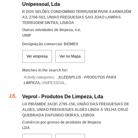
Unipessoal, Lda
R DOS SELÕES CONDOMÍNIO TERRUGEM PARK II ARMAZÉM
A3, 2706-501
,
UNIAO FREGUESIAS SAO JOAO LAMPAS
TERRUGEM SINTRA
,
LISBOA
Outras atividades de limpeza, n.e.
UNIP
Designação comercial: BIOMEX
Ver empresa
Ver no Mapa
Matches in the search for:
Activity categories: ...
KLEENPLUS - PRODUTOS PARA
LIMPEZA,
UNIPESSOAL
...
Veprol - Produtos De Limpeza, Lda
LG PIRÂMIDE 3A/3F, 2795-156, UNIÃO DAS FREGUESIAS DE
ALGES
,
UNIAO FREGUESIAS ALGES LINDA A VELHA CRUZ
QUEBRADA DAFUNDO OEIRAS
,
LISBOA
Comércio por grosso de produtos de limpeza
LDA