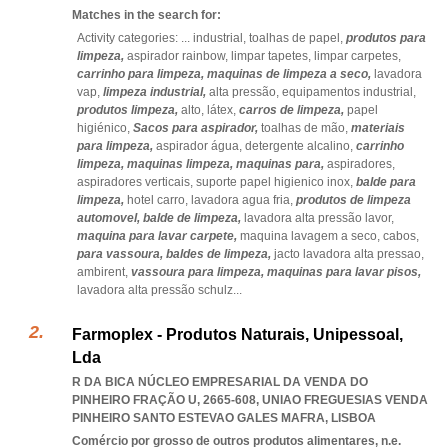
Matches in the search for:
Activity categories: ...
industrial,
toalhas de papel,
produtos para
limpeza,
aspirador rainbow,
limpar tapetes,
limpar carpetes,
carrinho para limpeza,
maquinas de limpeza a seco,
lavadora
vap,
limpeza industrial,
alta pressão,
equipamentos industrial,
produtos limpeza,
alto,
látex,
carros de limpeza,
papel
higiénico,
Sacos para aspirador,
toalhas de mão,
materiais
para limpeza,
aspirador água,
detergente alcalino,
carrinho
limpeza,
maquinas limpeza,
maquinas para,
aspiradores,
aspiradores verticais,
suporte papel higienico inox,
balde para
limpeza,
hotel carro,
lavadora agua fria,
produtos de limpeza
automovel,
balde de limpeza,
lavadora alta pressão lavor,
maquina para lavar carpete,
maquina lavagem a seco,
cabos,
para vassoura,
baldes de limpeza,
jacto lavadora alta pressao,
ambirent,
vassoura para limpeza,
maquinas para lavar pisos,
lavadora alta pressão schulz
...
Farmoplex - Produtos Naturais, Unipessoal,
Lda
R DA BICA NÚCLEO EMPRESARIAL DA VENDA DO
PINHEIRO FRAÇÃO U, 2665-608
,
UNIAO FREGUESIAS VENDA
PINHEIRO SANTO ESTEVAO GALES MAFRA
,
LISBOA
Comércio por grosso de outros produtos alimentares, n.e.