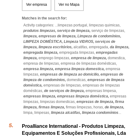
Ver empresa
Ver no Mapa
Matches in the search for:
Activity categories: ...
limpezas portugal,
limpezas quimicas,
produtos limpezas,
serviço de limpeza,
serviço de limpezas,
limpeza,
empresas de limpeza,
Limpeza de condomínios,
LIMPEZA DOMÉSTICA,
Limpeza VIDROS,
serviços de
limpeza,
limpeza escritórios,
alcatifas,
empregada,
da limpeza,
empregada limpeza,
empregada limpezas,
empregadas
limpeza,
emprego limpezas,
empresa de limpeza,
domestica,
empresa de limpezas,
empresa de limpezas domésticas,
empresa limpeza,
empresa limpeza domestica,
empresa
limpezas,
empresas de limpeza ao domicilio,
empresas de
limpeza de condominios,
domesticas,
empresas de limpeza
doméstica,
empresas de limpezas,
empresas de limpezas
domésticas,
de serviços de limpeza,
empresas limpesa,
empresas limpeza,
empresas limpeza doméstica,
empresas
limpezas,
limpezas domesticas,
emprezas de limpeza,
firma
limpeza,
firmas limpeza,
firmas limpezas,
horas,
de limpeza,
limpa,
limpesas,
limpeza alcatifas,
limpeza condomínios
...
Proalliance International - Produtos Limpeza,
Equipamentos E Soluções Profissionais, Lda