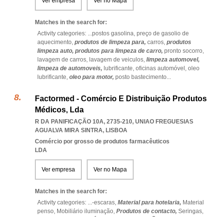
Ver empresa
Ver no Mapa
Matches in the search for:
Activity categories: ...
postos gasolina,
preço de gasolio de
aquecimento,
produtos de limpeza para,
carros,
produtos
limpeza auto,
produtos para limpeza de carro,
pronto socorro,
lavagem de carros,
lavagem de veiculos,
limpeza automovel,
limpeza de automoveis,
lubrificante,
oficinas automóvel,
oleo
lubrificante,
oleo para motor,
posto bastecimento
...
Factormed - Comércio E Distribuição Produtos
Médicos, Lda
R DA PANIFICAÇÃO 10A, 2735-210
,
UNIAO FREGUESIAS
AGUALVA MIRA SINTRA
,
LISBOA
Comércio por grosso de produtos farmacêuticos
LDA
Ver empresa
Ver no Mapa
Matches in the search for:
Activity categories: ...
-escaras,
Material para hotelaria,
Material
penso,
Mobiliário iluminação,
Produtos de contacto,
Seringas,