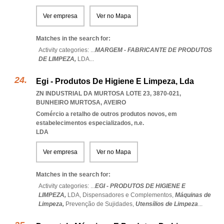
Ver empresa
Ver no Mapa
Matches in the search for:
Activity categories: ...
MARGEM - FABRICANTE DE PRODUTOS
DE LIMPEZA,
LDA
...
Egi - Produtos De Higiene E Limpeza, Lda
ZN INDUSTRIAL DA MURTOSA LOTE 23, 3870-021
,
BUNHEIRO MURTOSA
,
AVEIRO
Comércio a retalho de outros produtos novos, em
estabelecimentos especializados, n.e.
LDA
Ver empresa
Ver no Mapa
Matches in the search for:
Activity categories: ...
EGI - PRODUTOS DE HIGIENE E
LIMPEZA,
LDA,
Dispensadores e Complementos,
Máquinas de
Limpeza,
Prevenção de Sujidades,
Utensílios de Limpeza
...