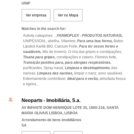
UNIP
Ver empresa
Ver no Mapa
Matches in the search for:
Activity categories: ...
FARMOPLEX - PRODUTOS NATURAIS,
UNIPESSOAL,
abelha,
Vitamine,
Para uma boa forma,
Baton
Lipstick Karité BIO,
Calcium Forte,
Para ter ossos fortes e
saudáveis,
Mix de Inverno,
O chá das gripes e constipações,
Tisana para gripes,
constipações e catarro,
Féminis forte,
Transição positiva para,
para alergias respiratórias,
purificantes,
Spray nasal,
Limpeza e desintupimento,
das
narinas,
Limpeza das narinas,
limpar o nariz,
sono saudável,
Extremamente confortável,
Ideal para o verão,
almofada fresca
e ligeira
...
Neoparts - Imobiliária, S.a.
AV INFANTE DOM HENRIQUE LOTE 35, 1800-218
,
SANTA
MARIA OLIVAIS LISBOA
,
LISBOA
Arrendamento de bens imobiliários
SA