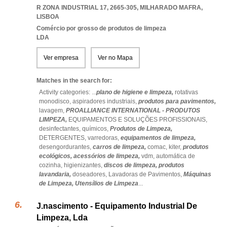
R ZONA INDUSTRIAL 17, 2665-305
,
MILHARADO MAFRA
,
LISBOA
Comércio por grosso de produtos de limpeza
LDA
Ver empresa
Ver no Mapa
Matches in the search for:
Activity categories: ...
plano de higiene e limpeza,
rotativas
monodisco,
aspiradores industriais,
produtos para pavimentos,
lavagem,
PROALLIANCE INTERNATIONAL - PRODUTOS
LIMPEZA,
EQUIPAMENTOS E SOLUÇÕES PROFISSIONAIS,
desinfectantes,
químicos,
Produtos de Limpeza,
DETERGENTES,
varredoras,
equipamentos de limpeza,
desengordurantes,
carros de limpeza,
comac,
kiter,
produtos
ecológicos,
acessórios de limpeza,
vdm,
automática de
cozinha,
higienizantes,
discos de limpeza,
produtos
lavandaria,
doseadores,
Lavadoras de Pavimentos,
Máquinas
de Limpeza,
Utensílios de Limpeza
...
J.nascimento - Equipamento Industrial De
Limpeza, Lda