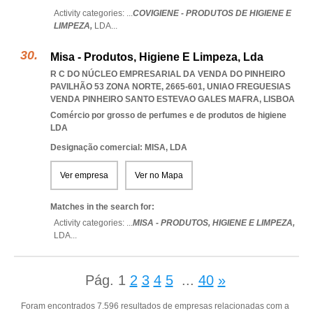
Activity categories: ...
COVIGIENE - PRODUTOS DE HIGIENE E
LIMPEZA,
LDA
...
Misa - Produtos, Higiene E Limpeza, Lda
R C DO NÚCLEO EMPRESARIAL DA VENDA DO PINHEIRO
PAVILHÃO 53 ZONA NORTE, 2665-601
,
UNIAO FREGUESIAS
VENDA PINHEIRO SANTO ESTEVAO GALES MAFRA
,
LISBOA
Comércio por grosso de perfumes e de produtos de higiene
LDA
Designação comercial: MISA, LDA
Ver empresa
Ver no Mapa
Matches in the search for:
Activity categories: ...
MISA - PRODUTOS,
HIGIENE E LIMPEZA,
LDA
...
Pág.
1
2
3
4
5
...
40
»
Foram encontrados 7.596 resultados de empresas relacionadas com a