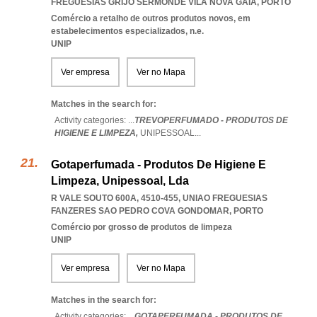
FREGUESIAS GRIJO SERMONDE VILA NOVA GAIA
,
PORTO
Comércio a retalho de outros produtos novos, em
estabelecimentos especializados, n.e.
UNIP
Ver empresa
Ver no Mapa
Matches in the search for:
Activity categories: ...
TREVOPERFUMADO - PRODUTOS DE
HIGIENE E LIMPEZA,
UNIPESSOAL
...
Gotaperfumada - Produtos De Higiene E
Limpeza, Unipessoal, Lda
R VALE SOUTO 600A, 4510-455
,
UNIAO FREGUESIAS
FANZERES SAO PEDRO COVA GONDOMAR
,
PORTO
Comércio por grosso de produtos de limpeza
UNIP
Ver empresa
Ver no Mapa
Matches in the search for:
Activity categories: ...
GOTAPERFUMADA - PRODUTOS DE