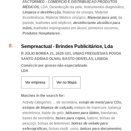
FACTORMED - COMÉRCIO E DISTRIBUIÇÃO PRODUTOS
MÉDICOS,
LDA,
Desinfecção da pele,
Instrumentos diagnóstico,
Limpeza e desinfecção,
Material de cirurgia,
Material
Incontinência,
Material Médico cirúrgico,
Material para anti,
de
parede,
toalhetes anti-sépticos,
desinfectante alcoólico para
mãos,
toalhetes impregnados em álcool,
primeiros socorros,
Produtos Hospitalares
...
Sempreactual - Brindes Publicitários, Lda
R JÚLIO BORBA 21, 2620-101
,
UNIAO FREGUESIAS POVOA
SANTO ADRIAO OLIVAL BASTO ODIVELAS
,
LISBOA
Comércio por grosso não especializado
LDA
Ver empresa
Ver no Mapa
Matches in the search for:
Activity categories: ...
de secretária,
estojo de metal para CDs,
estojos de limpeza de calçado,
estojos de manicure,
balança
electrónica,
balde de gelo,
bálsamo para lábios,
bandanas,
bases de secretária,
bases para copos,
batons,
bolsas de
pescoço,
bolsas de telemóvel,
bolsas de veludo para
esferográficas,
bolsas multi,
-usos,
bolsas para documentos,