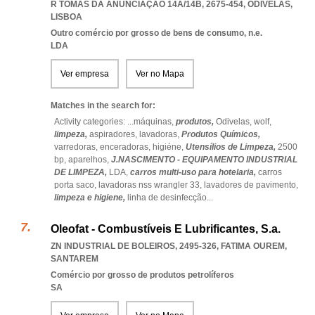
R TOMÁS DA ANUNCIAÇÃO 14A/14B, 2675-454
,
ODIVELAS
,
LISBOA
Outro comércio por grosso de bens de consumo, n.e.
LDA
Ver empresa
Ver no Mapa
Matches in the search for:
Activity categories: ...
máquinas,
produtos,
Odivelas,
wolf,
limpeza,
aspiradores,
lavadoras,
Produtos Químicos,
varredoras,
enceradoras,
higiéne,
Utensílios de Limpeza,
2500
bp,
aparelhos,
J.NASCIMENTO - EQUIPAMENTO INDUSTRIAL
DE LIMPEZA,
LDA,
carros multi-uso para hotelaria,
carros
porta saco,
lavadoras nss wrangler 33,
lavadores de pavimento,
limpeza e higiene,
linha de desinfecção
...
Oleofat - Combustíveis E Lubrificantes, S.a.
ZN INDUSTRIAL DE BOLEIROS, 2495-326
,
FATIMA OUREM
,
SANTAREM
Comércio por grosso de produtos petrolíferos
SA