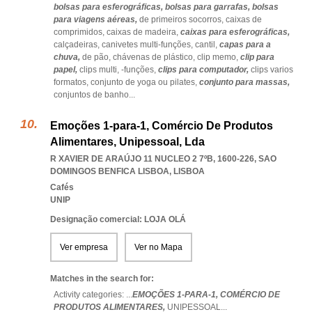
bolsas para esferográficas,
bolsas para garrafas,
bolsas
para viagens aéreas,
de primeiros socorros,
caixas de
comprimidos,
caixas de madeira,
caixas para esferográficas,
calçadeiras,
canivetes multi-funções,
cantil,
capas para a
chuva,
de pão,
chávenas de plástico,
clip memo,
clip para
papel,
clips multi,
-funções,
clips para computador,
clips varios
formatos,
conjunto de yoga ou pilates,
conjunto para massas,
conjuntos de banho
...
Emoções 1-para-1, Comércio De Produtos
Alimentares, Unipessoal, Lda
R XAVIER DE ARAÚJO 11 NUCLEO 2 7ºB, 1600-226
,
SAO
DOMINGOS BENFICA LISBOA
,
LISBOA
Cafés
UNIP
Designação comercial: LOJA OLÁ
Ver empresa
Ver no Mapa
Matches in the search for:
Activity categories: ...
EMOÇÕES 1-PARA-1,
COMÉRCIO DE
PRODUTOS ALIMENTARES,
UNIPESSOAL
...