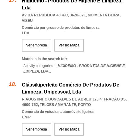
Higidemo - Produtos De Higiene E Limpeza,
Lda
AV DA REPÚBLICA 40 R/C, 3620-371
,
MOIMENTA BEIRA
,
VISEU
Comércio por grosso de produtos de limpeza
LDA
Ver empresa
Ver no Mapa
Matches in the search for:
Activity categories: ...
HIGIDEMO - PRODUTOS DE HIGIENE E
LIMPEZA,
LDA
...
Clássikiperfeito Comércio De Produtos De
Limpeza, Unipessoal, Lda
R AGOSTINHO GONÇALVES DE ABREU 323 4º FRAÇÃO DS,
4600-752
,
TELOES AMARANTE
,
PORTO
Comércio de veículos automóveis ligeiros
UNIP
Ver empresa
Ver no Mapa