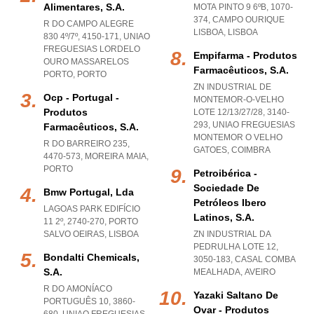
Alimentares, S.a.
MOTA PINTO 9 6ºB, 1070-
374
,
CAMPO OURIQUE
R DO CAMPO ALEGRE
LISBOA
,
LISBOA
830 4º/7º, 4150-171
,
UNIAO
FREGUESIAS LORDELO
Empifarma - Produtos
OURO MASSARELOS
Farmacêuticos, S.a.
PORTO
,
PORTO
ZN INDUSTRIAL DE
Ocp - Portugal -
MONTEMOR-O-VELHO
Produtos
LOTE 12/13/27/28, 3140-
293
,
UNIAO FREGUESIAS
Farmacêuticos, S.a.
MONTEMOR O VELHO
R DO BARREIRO 235,
GATOES
,
COIMBRA
4470-573
,
MOREIRA MAIA
,
PORTO
Petroibérica -
Sociedade De
Bmw Portugal, Lda
Petróleos Ibero
LAGOAS PARK EDIFÍCIO
Latinos, S.a.
11 2º, 2740-270
,
PORTO
SALVO OEIRAS
,
LISBOA
ZN INDUSTRIAL DA
PEDRULHA LOTE 12,
Bondalti Chemicals,
3050-183
,
CASAL COMBA
S.a.
MEALHADA
,
AVEIRO
R DO AMONÍACO
Yazaki Saltano De
PORTUGUÊS 10, 3860-
Ovar - Produtos