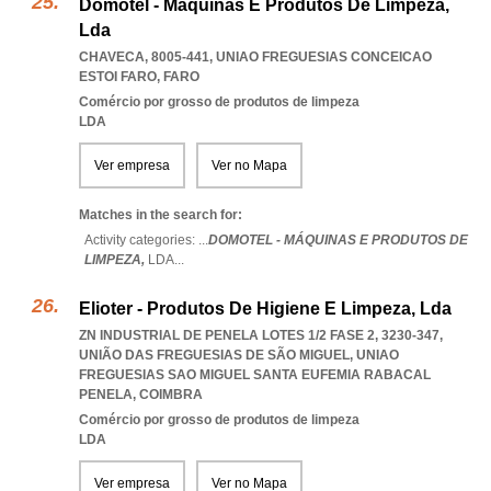
Domotel - Máquinas E Produtos De Limpeza,
Lda
CHAVECA, 8005-441
,
UNIAO FREGUESIAS CONCEICAO
ESTOI FARO
,
FARO
Comércio por grosso de produtos de limpeza
LDA
Ver empresa
Ver no Mapa
Matches in the search for:
Activity categories: ...
DOMOTEL - MÁQUINAS E PRODUTOS DE
LIMPEZA,
LDA
...
Elioter - Produtos De Higiene E Limpeza, Lda
ZN INDUSTRIAL DE PENELA LOTES 1/2 FASE 2, 3230-347,
UNIÃO DAS FREGUESIAS DE SÃO MIGUEL
,
UNIAO
FREGUESIAS SAO MIGUEL SANTA EUFEMIA RABACAL
PENELA
,
COIMBRA
Comércio por grosso de produtos de limpeza
LDA
Ver empresa
Ver no Mapa