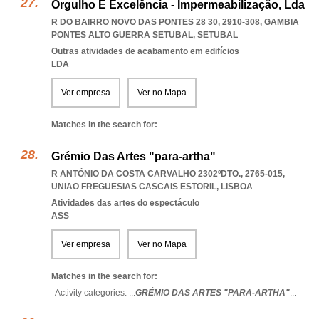
Orgulho E Excelência - Impermeabilização, Lda
R DO BAIRRO NOVO DAS PONTES 28 30, 2910-308
,
GAMBIA
PONTES ALTO GUERRA SETUBAL
,
SETUBAL
Outras atividades de acabamento em edifícios
LDA
Ver empresa
Ver no Mapa
Matches in the search for:
Grémio Das Artes "para-artha"
R ANTÓNIO DA COSTA CARVALHO 2302ºDTO., 2765-015
,
UNIAO FREGUESIAS CASCAIS ESTORIL
,
LISBOA
Atividades das artes do espectáculo
ASS
Ver empresa
Ver no Mapa
Matches in the search for:
Activity categories: ...
GRÉMIO DAS ARTES "PARA-ARTHA"
...