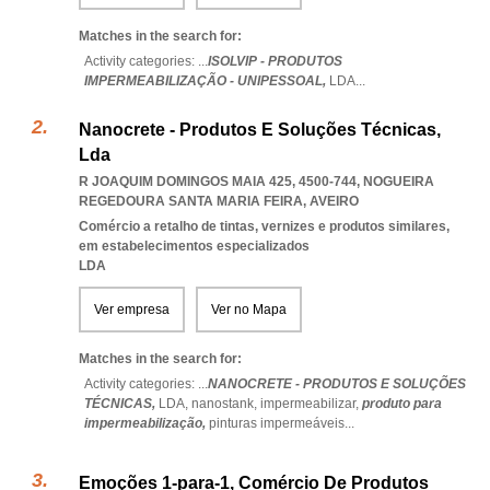
Matches in the search for:
Activity categories: ...
ISOLVIP - PRODUTOS
IMPERMEABILIZAÇÃO - UNIPESSOAL,
LDA
...
Nanocrete - Produtos E Soluções Técnicas,
Lda
R JOAQUIM DOMINGOS MAIA 425, 4500-744
,
NOGUEIRA
REGEDOURA SANTA MARIA FEIRA
,
AVEIRO
Comércio a retalho de tintas, vernizes e produtos similares,
em estabelecimentos especializados
LDA
Ver empresa
Ver no Mapa
Matches in the search for:
Activity categories: ...
NANOCRETE - PRODUTOS E SOLUÇÕES
TÉCNICAS,
LDA,
nanostank,
impermeabilizar,
produto para
impermeabilização,
pinturas impermeáveis
...
Emoções 1-para-1, Comércio De Produtos