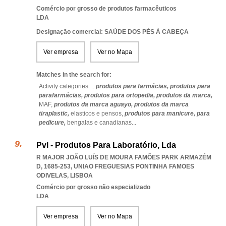
Comércio por grosso de produtos farmacêuticos
LDA
Designação comercial: SAÚDE DOS PÉS À CABEÇA
Ver empresa
Ver no Mapa
Matches in the search for:
Activity categories: ...
produtos para farmácias,
produtos para
parafarmácias,
produtos para ortopedia,
produtos da marca,
MAF,
produtos da marca aguayo,
produtos da marca
tiraplastic,
elasticos e pensos,
produtos para manicure,
para
pedicure,
bengalas e canadianas
...
Pvl - Produtos Para Laboratório, Lda
R MAJOR JOÃO LUÍS DE MOURA FAMÕES PARK ARMAZÉM
D, 1685-253
,
UNIAO FREGUESIAS PONTINHA FAMOES
ODIVELAS
,
LISBOA
Comércio por grosso não especializado
LDA
Ver empresa
Ver no Mapa