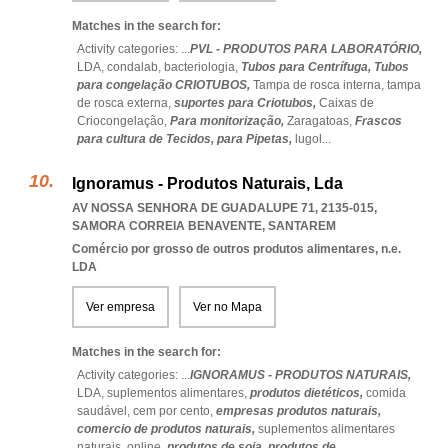
Matches in the search for:
Activity categories: ...
PVL - PRODUTOS PARA LABORATÓRIO,
LDA,
condalab,
bacteriologia,
Tubos para Centrífuga,
Tubos
para congelação CRIOTUBOS,
Tampa de rosca interna,
tampa
de rosca externa,
suportes para Criotubos,
Caixas de
Criocongelação,
Para monitorização,
Zaragatoas,
Frascos
para cultura de Tecidos,
para Pipetas,
lugol
...
Ignoramus - Produtos Naturais, Lda
AV NOSSA SENHORA DE GUADALUPE 71, 2135-015
,
SAMORA CORREIA BENAVENTE
,
SANTAREM
Comércio por grosso de outros produtos alimentares, n.e.
LDA
Ver empresa
Ver no Mapa
Matches in the search for:
Activity categories: ...
IGNORAMUS - PRODUTOS NATURAIS,
LDA,
suplementos alimentares,
produtos dietéticos,
comida
saudável,
cem por cento,
empresas produtos naturais,
comercio de produtos naturais,
suplementos alimentares
naturais,
online,
produtos de soja,
produtos de