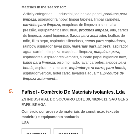
Matches in the search for:
Activity categories: ...
industrial,
toalhas de papel,
produtos para
limpeza,
aspirador rainbow,
limpar tapetes,
limpar carpetes,
carrinho para limpeza,
maquinas de limpeza a seco,
alta
pressão,
equipamentos industrial,
produtos limpeza,
alto,
carros
de limpeza,
papel higiénico,
Sacos para aspirador,
toalhas de
mão,
filtro hepa,
aspirador silencioso,
sacos para aspiradores,
rainbow aspirador,
lavar piso,
materiais para limpeza,
aspirador
água,
carrinho limpeza,
maquinas limpeza,
maquinas para,
aspiradores,
aspiradores verticais,
suporte papel higienico inox,
balde para limpeza,
piso molhado,
lavar carpetes,
artigos para
hoteis,
aspirador sem saco,
aspirador para carro,
para hoteis,
aspirador vertical,
hotel carro,
lavadora agua fria,
produtos de
limpeza automovel
...
Fafisol - Comércio De Materiais Isolantes, Lda
ZN INDUSTRIAL DO SOCORRO LOTE 39, 4820-011
,
SAO GENS
FAFE
,
BRAGA
Comércio por grosso de materiais de construção (exceto
madeira) e equipamento sanitário
LDA