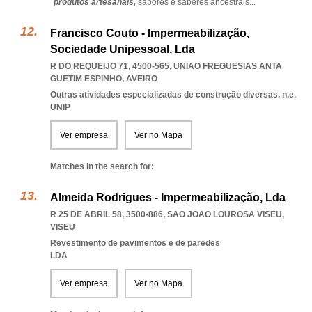
produtos artesanais,
sabores e saberes ancestrais
...
Francisco Couto - Impermeabilização,
Sociedade Unipessoal, Lda
R DO REQUEIJO 71, 4500-565
,
UNIAO FREGUESIAS ANTA
GUETIM ESPINHO
,
AVEIRO
Outras atividades especializadas de construção diversas, n.e.
UNIP
Ver empresa
Ver no Mapa
Matches in the search for:
Almeida Rodrigues - Impermeabilização, Lda
R 25 DE ABRIL 58, 3500-886
,
SAO JOAO LOUROSA VISEU
,
VISEU
Revestimento de pavimentos e de paredes
LDA
Ver empresa
Ver no Mapa