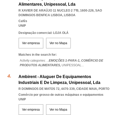
Alimentares, Unipessoal, Lda
R XAVIER DE ARAÚJO 11 NUCLEO 2 7ºB, 1600-226
,
SAO
DOMINGOS BENFICA LISBOA
,
LISBOA
Cafés
UNIP
Designação comercial: LOJA OLÁ
Ver empresa
Ver no Mapa
Matches in the search for:
Activity categories: ...
EMOÇÕES 1-PARA-1,
COMÉRCIO DE
PRODUTOS ALIMENTARES,
UNIPESSOAL
...
Ambirent - Aluguer De Equipamentos
Industriais E De Limpeza, Unipessoal, Lda
R DOMINGOS DE MATOS 72, 4470-339
,
CIDADE MAIA
,
PORTO
Comércio por grosso de outras máquinas e equipamentos
UNIP
Ver empresa
Ver no Mapa