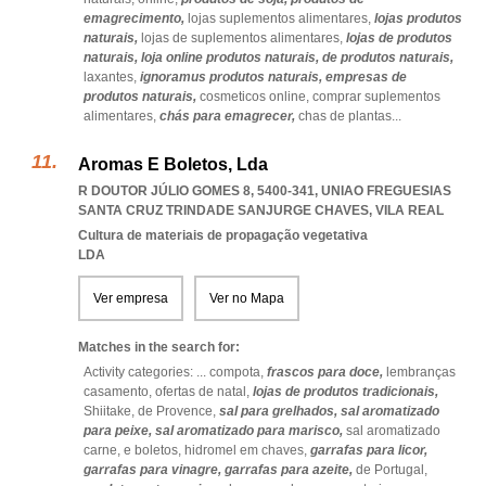
emagrecimento,
lojas suplementos alimentares,
lojas produtos
naturais,
lojas de suplementos alimentares,
lojas de produtos
naturais,
loja online produtos naturais,
de produtos naturais,
laxantes,
ignoramus produtos naturais,
empresas de
produtos naturais,
cosmeticos online,
comprar suplementos
alimentares,
chás para emagrecer,
chas de plantas
...
Aromas E Boletos, Lda
R DOUTOR JÚLIO GOMES 8, 5400-341
,
UNIAO FREGUESIAS
SANTA CRUZ TRINDADE SANJURGE CHAVES
,
VILA REAL
Cultura de materiais de propagação vegetativa
LDA
Ver empresa
Ver no Mapa
Matches in the search for:
Activity categories: ...
compota,
frascos para doce,
lembranças
casamento,
ofertas de natal,
lojas de produtos tradicionais,
Shiitake,
de Provence,
sal para grelhados,
sal aromatizado
para peixe,
sal aromatizado para marisco,
sal aromatizado
carne,
e boletos,
hidromel em chaves,
garrafas para licor,
garrafas para vinagre,
garrafas para azeite,
de Portugal,