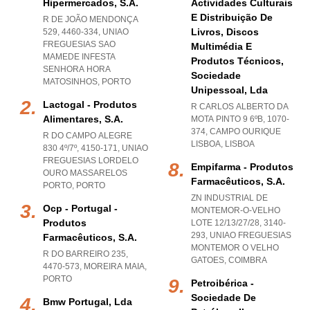
Hipermercados, S.a.
Actividades Culturais
E Distribuição De
R DE JOÃO MENDONÇA
Livros, Discos
529, 4460-334
,
UNIAO
FREGUESIAS SAO
Multimédia E
MAMEDE INFESTA
Produtos Técnicos,
SENHORA HORA
Sociedade
MATOSINHOS
,
PORTO
Unipessoal, Lda
Lactogal - Produtos
R CARLOS ALBERTO DA
Alimentares, S.a.
MOTA PINTO 9 6ºB, 1070-
374
,
CAMPO OURIQUE
R DO CAMPO ALEGRE
LISBOA
,
LISBOA
830 4º/7º, 4150-171
,
UNIAO
FREGUESIAS LORDELO
Empifarma - Produtos
OURO MASSARELOS
Farmacêuticos, S.a.
PORTO
,
PORTO
ZN INDUSTRIAL DE
Ocp - Portugal -
MONTEMOR-O-VELHO
Produtos
LOTE 12/13/27/28, 3140-
293
,
UNIAO FREGUESIAS
Farmacêuticos, S.a.
MONTEMOR O VELHO
R DO BARREIRO 235,
GATOES
,
COIMBRA
4470-573
,
MOREIRA MAIA
,
PORTO
Petroibérica -
Sociedade De
Bmw Portugal, Lda