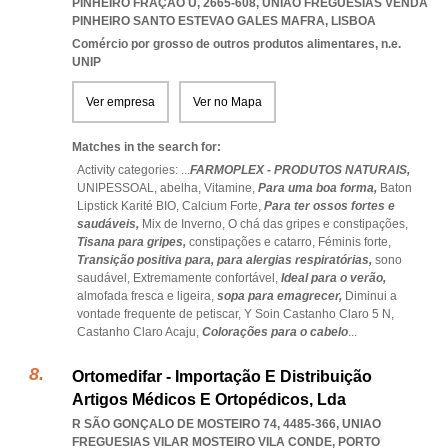
PINHEIRO FRAÇÃO U, 2665-608
,
UNIAO FREGUESIAS VENDA
PINHEIRO SANTO ESTEVAO GALES MAFRA
,
LISBOA
Comércio por grosso de outros produtos alimentares, n.e.
UNIP
Ver empresa
Ver no Mapa
Matches in the search for:
Activity categories: ...
FARMOPLEX - PRODUTOS NATURAIS,
UNIPESSOAL,
abelha,
Vitamine,
Para uma boa forma,
Baton
Lipstick Karité BIO,
Calcium Forte,
Para ter ossos fortes e
saudáveis,
Mix de Inverno,
O chá das gripes e constipações,
Tisana para gripes,
constipações e catarro,
Féminis forte,
Transição positiva para,
para alergias respiratórias,
sono
saudável,
Extremamente confortável,
Ideal para o verão,
almofada fresca e ligeira,
sopa para emagrecer,
Diminui a
vontade frequente de petiscar,
Y Soin Castanho Claro 5 N,
Castanho Claro Acaju,
Colorações para o cabelo
...
Ortomedifar - Importação E Distribuição
Artigos Médicos E Ortopédicos, Lda
R SÃO GONÇALO DE MOSTEIRO 74, 4485-366
,
UNIAO
FREGUESIAS VILAR MOSTEIRO VILA CONDE
,
PORTO