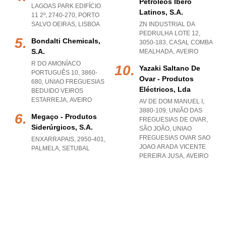
Petróleos Ibero
LAGOAS PARK EDIFÍCIO
Latinos, S.a.
11 2º, 2740-270
,
PORTO
SALVO OEIRAS
,
LISBOA
ZN INDUSTRIAL DA
PEDRULHA LOTE 12,
Bondalti Chemicals,
3050-183
,
CASAL COMBA
S.a.
MEALHADA
,
AVEIRO
R DO AMONÍACO
Yazaki Saltano De
PORTUGUÊS 10, 3860-
Ovar - Produtos
680
,
UNIAO FREGUESIAS
Eléctricos, Lda
BEDUIDO VEIROS
ESTARREJA
,
AVEIRO
AV DE DOM MANUEL I,
3880-109, UNIÃO DAS
Megaço - Produtos
FREGUESIAS DE OVAR,
Siderúrgicos, S.a.
SÃO JOÃO
,
UNIAO
FREGUESIAS OVAR SAO
ENXARRAPAIS, 2950-401
,
JOAO ARADA VICENTE
PALMELA
,
SETUBAL
PEREIRA JUSA
,
AVEIRO