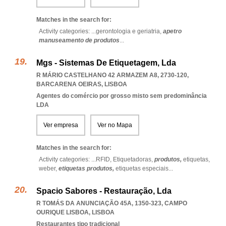
Matches in the search for:
Activity categories: ...
gerontologia e geriatria,
apetro
manuseamento de produtos
...
Mgs - Sistemas De Etiquetagem, Lda
R MÁRIO CASTELHANO 42 ARMAZEM A8, 2730-120
,
BARCARENA OEIRAS
,
LISBOA
Agentes do comércio por grosso misto sem predominância
LDA
Ver empresa
Ver no Mapa
Matches in the search for:
Activity categories: ...
RFID,
Etiquetadoras,
produtos,
etiquetas,
weber,
etiquetas produtos,
etiquetas especiais
...
Spacio Sabores - Restauração, Lda
R TOMÁS DA ANUNCIAÇÃO 45A, 1350-323
,
CAMPO
OURIQUE LISBOA
,
LISBOA
Restaurantes tipo tradicional