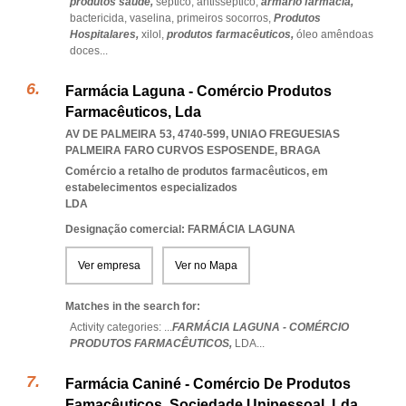
produtos saude,
septico,
antisseptico,
armario farmacia,
bactericida,
vaselina,
primeiros socorros,
Produtos
Hospitalares,
xilol,
produtos farmacêuticos,
óleo amêndoas
doces
...
Farmácia Laguna - Comércio Produtos
Farmacêuticos, Lda
AV DE PALMEIRA 53, 4740-599
,
UNIAO FREGUESIAS
PALMEIRA FARO CURVOS ESPOSENDE
,
BRAGA
Comércio a retalho de produtos farmacêuticos, em
estabelecimentos especializados
LDA
Designação comercial: FARMÁCIA LAGUNA
Ver empresa
Ver no Mapa
Matches in the search for:
Activity categories: ...
FARMÁCIA LAGUNA - COMÉRCIO
PRODUTOS FARMACÊUTICOS,
LDA
...
Farmácia Caniné - Comércio De Produtos
Famacêuticos, Sociedade Unipessoal, Lda