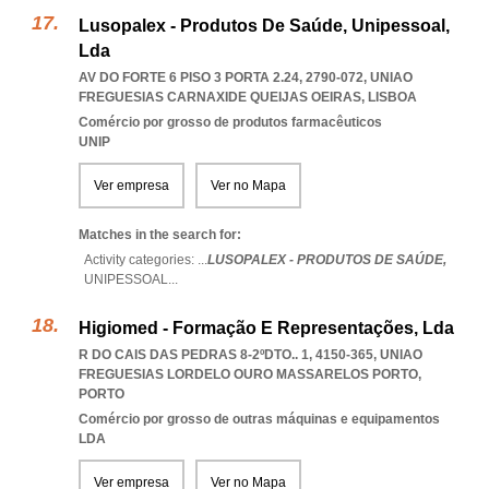
Lusopalex - Produtos De Saúde, Unipessoal,
Lda
AV DO FORTE 6 PISO 3 PORTA 2.24, 2790-072
,
UNIAO
FREGUESIAS CARNAXIDE QUEIJAS OEIRAS
,
LISBOA
Comércio por grosso de produtos farmacêuticos
UNIP
Ver empresa
Ver no Mapa
Matches in the search for:
Activity categories: ...
LUSOPALEX - PRODUTOS DE SAÚDE,
UNIPESSOAL
...
Higiomed - Formação E Representações, Lda
R DO CAIS DAS PEDRAS 8-2ºDTO.. 1, 4150-365
,
UNIAO
FREGUESIAS LORDELO OURO MASSARELOS PORTO
,
PORTO
Comércio por grosso de outras máquinas e equipamentos
LDA
Ver empresa
Ver no Mapa