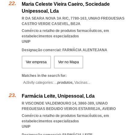
Maria Celeste Vieira Caeiro, Sociedade
Unipessoal, Lda
R DA SEARA NOVA 3A R/C, 7780-163
,
UNIAO FREGUESIAS
CASTRO VERDE CASEVEL
,
BEJA
Comércio a retalho de produtos farmacêuticos, em
estabelecimentos especializados
UNIP
Designação comercial: FARMÁCIA ALENTEJANA
Ver empresa
Ver no Mapa
Matches in the search for:
Activity categories: ...
produtos,
Vacinas
...
Farmácia Leite, Unipessoal, Lda
R VISCONDE VALDEMOURO 14, 3860-389
,
UNIAO
FREGUESIAS BEDUIDO VEIROS ESTARREJA
,
AVEIRO
Comércio a retalho de produtos farmacêuticos, em
estabelecimentos especializados
UNIP