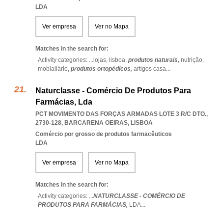
LDA
Ver empresa
Ver no Mapa
Matches in the search for:
Activity categories: ...
lojas,
lisboa,
produtos naturais,
nutrição,
mobialiário,
produtos ortopédicos,
artigos casa
...
Naturclasse - Comércio De Produtos Para
Farmácias, Lda
PCT MOVIMENTO DAS FORÇAS ARMADAS LOTE 3 R/C DTO.,
2730-128
,
BARCARENA OEIRAS
,
LISBOA
Comércio por grosso de produtos farmacêuticos
LDA
Ver empresa
Ver no Mapa
Matches in the search for:
Activity categories: ...
NATURCLASSE - COMÉRCIO DE
PRODUTOS PARA FARMÁCIAS,
LDA
...