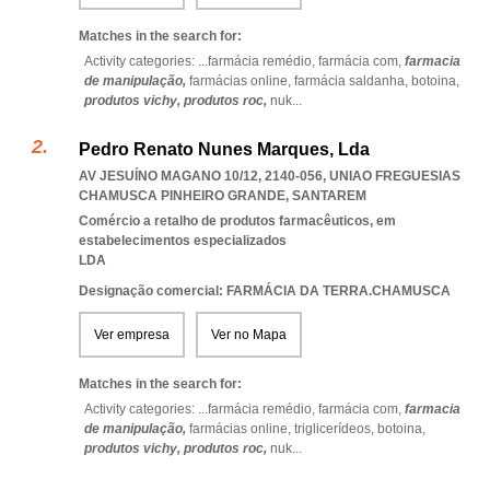
Matches in the search for:
Activity categories: ...
farmácia remédio,
farmácia com,
farmacia
de manipulação,
farmácias online,
farmácia saldanha,
botoina,
produtos vichy,
produtos roc,
nuk
...
Pedro Renato Nunes Marques, Lda
AV JESUÍNO MAGANO 10/12, 2140-056
,
UNIAO FREGUESIAS
CHAMUSCA PINHEIRO GRANDE
,
SANTAREM
Comércio a retalho de produtos farmacêuticos, em
estabelecimentos especializados
LDA
Designação comercial: FARMÁCIA DA TERRA.CHAMUSCA
Ver empresa
Ver no Mapa
Matches in the search for:
Activity categories: ...
farmácia remédio,
farmácia com,
farmacia
de manipulação,
farmácias online,
triglicerídeos,
botoina,
produtos vichy,
produtos roc,
nuk
...