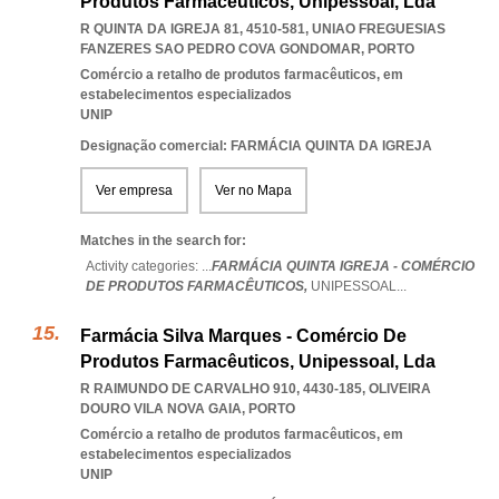
Produtos Farmacêuticos, Unipessoal, Lda
R QUINTA DA IGREJA 81, 4510-581
,
UNIAO FREGUESIAS
FANZERES SAO PEDRO COVA GONDOMAR
,
PORTO
Comércio a retalho de produtos farmacêuticos, em
estabelecimentos especializados
UNIP
Designação comercial: FARMÁCIA QUINTA DA IGREJA
Ver empresa
Ver no Mapa
Matches in the search for:
Activity categories: ...
FARMÁCIA QUINTA IGREJA - COMÉRCIO
DE PRODUTOS FARMACÊUTICOS,
UNIPESSOAL
...
Farmácia Silva Marques - Comércio De
Produtos Farmacêuticos, Unipessoal, Lda
R RAIMUNDO DE CARVALHO 910, 4430-185
,
OLIVEIRA
DOURO VILA NOVA GAIA
,
PORTO
Comércio a retalho de produtos farmacêuticos, em
estabelecimentos especializados
UNIP