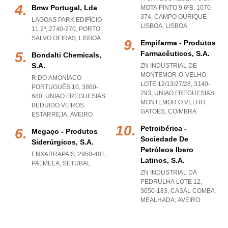
Bmw Portugal, Lda
MOTA PINTO 9 6ºB, 1070-
374
,
CAMPO OURIQUE
LAGOAS PARK EDIFÍCIO
LISBOA
,
LISBOA
11 2º, 2740-270
,
PORTO
SALVO OEIRAS
,
LISBOA
Empifarma - Produtos
Farmacêuticos, S.a.
Bondalti Chemicals,
S.a.
ZN INDUSTRIAL DE
MONTEMOR-O-VELHO
R DO AMONÍACO
LOTE 12/13/27/28, 3140-
PORTUGUÊS 10, 3860-
293
,
UNIAO FREGUESIAS
680
,
UNIAO FREGUESIAS
MONTEMOR O VELHO
BEDUIDO VEIROS
GATOES
,
COIMBRA
ESTARREJA
,
AVEIRO
Petroibérica -
Megaço - Produtos
Sociedade De
Siderúrgicos, S.a.
Petróleos Ibero
ENXARRAPAIS, 2950-401
,
Latinos, S.a.
PALMELA
,
SETUBAL
ZN INDUSTRIAL DA
PEDRULHA LOTE 12,
3050-183
,
CASAL COMBA
MEALHADA
,
AVEIRO