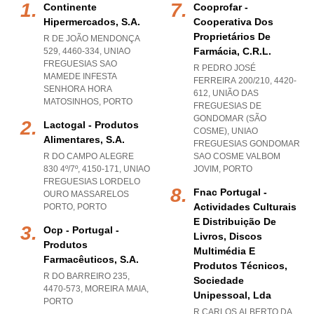
Continente
Cooprofar -
Hipermercados, S.a.
Cooperativa Dos
Proprietários De
R DE JOÃO MENDONÇA
Farmácia, C.r.l.
529, 4460-334
,
UNIAO
FREGUESIAS SAO
R PEDRO JOSÉ
MAMEDE INFESTA
FERREIRA 200/210, 4420-
SENHORA HORA
612, UNIÃO DAS
MATOSINHOS
,
PORTO
FREGUESIAS DE
GONDOMAR (SÃO
Lactogal - Produtos
COSME)
,
UNIAO
Alimentares, S.a.
FREGUESIAS GONDOMAR
R DO CAMPO ALEGRE
SAO COSME VALBOM
830 4º/7º, 4150-171
,
UNIAO
JOVIM
,
PORTO
FREGUESIAS LORDELO
Fnac Portugal -
OURO MASSARELOS
Actividades Culturais
PORTO
,
PORTO
E Distribuição De
Ocp - Portugal -
Livros, Discos
Produtos
Multimédia E
Farmacêuticos, S.a.
Produtos Técnicos,
R DO BARREIRO 235,
Sociedade
4470-573
,
MOREIRA MAIA
,
Unipessoal, Lda
PORTO
R CARLOS ALBERTO DA