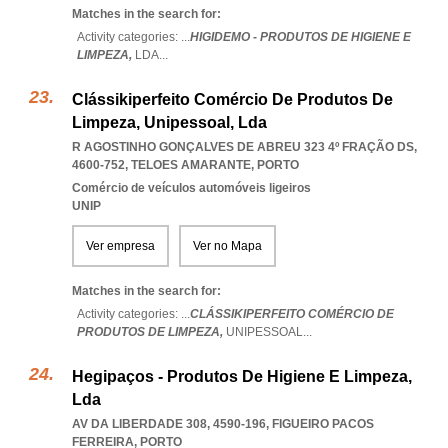
Matches in the search for:
Activity categories: ...
HIGIDEMO - PRODUTOS DE HIGIENE E
LIMPEZA,
LDA
...
Clássikiperfeito Comércio De Produtos De
Limpeza, Unipessoal, Lda
R AGOSTINHO GONÇALVES DE ABREU 323 4º FRAÇÃO DS,
4600-752
,
TELOES AMARANTE
,
PORTO
Comércio de veículos automóveis ligeiros
UNIP
Ver empresa
Ver no Mapa
Matches in the search for:
Activity categories: ...
CLÁSSIKIPERFEITO COMÉRCIO DE
PRODUTOS DE LIMPEZA,
UNIPESSOAL
...
Hegipaços - Produtos De Higiene E Limpeza,
Lda
AV DA LIBERDADE 308, 4590-196
,
FIGUEIRO PACOS
FERREIRA
,
PORTO