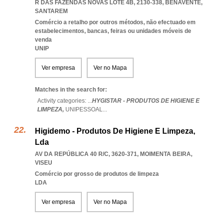
R DAS FAZENDAS NOVAS LOTE 4B, 2130-338
,
BENAVENTE
,
SANTAREM
Comércio a retalho por outros métodos, não efectuado em
estabelecimentos, bancas, feiras ou unidades móveis de
venda
UNIP
Ver empresa
Ver no Mapa
Matches in the search for:
Activity categories: ...
HYGISTAR - PRODUTOS DE HIGIENE E
LIMPEZA,
UNIPESSOAL
...
Higidemo - Produtos De Higiene E Limpeza,
Lda
AV DA REPÚBLICA 40 R/C, 3620-371
,
MOIMENTA BEIRA
,
VISEU
Comércio por grosso de produtos de limpeza
LDA
Ver empresa
Ver no Mapa