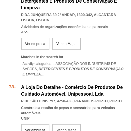
Detergentes E Produtos De Conservação E
Limpeza
R DA JUNQUEIRA 39 2º ANDAR, 1300-342
,
ALCANTARA
LISBOA
,
LISBOA
Atividades de organizações económicas e patronais
ASS
Ver empresa
Ver no Mapa
Matches in the search for:
Activity categories: ...
ASSOCIAÇÃO DOS INDUSTRIAIS DE
SABÕES,
DETERGENTES E PRODUTOS DE CONSERVAÇÃO
E LIMPEZA
...
A Loja Do Detalhe - Comércio De Produtos De
Cuidado Automóvel, Unipessoal, Lda
R DE SÃO DINIS 797, 4250-438
,
PARANHOS PORTO
,
PORTO
Comércio a retalho de peças e acessórios para veículos
automóveis
UNIP
Ver empresa
Ver no Mapa