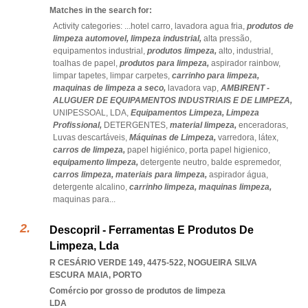
Matches in the search for:
Activity categories: ...
hotel carro,
lavadora agua fria,
produtos de
limpeza automovel,
limpeza industrial,
alta pressão,
equipamentos industrial,
produtos limpeza,
alto,
industrial,
toalhas de papel,
produtos para limpeza,
aspirador rainbow,
limpar tapetes,
limpar carpetes,
carrinho para limpeza,
maquinas de limpeza a seco,
lavadora vap,
AMBIRENT -
ALUGUER DE EQUIPAMENTOS INDUSTRIAIS E DE LIMPEZA,
UNIPESSOAL,
LDA,
Equipamentos Limpeza,
Limpeza
Profissional,
DETERGENTES,
material limpeza,
enceradoras,
Luvas descartáveis,
Máquinas de Limpeza,
varredora,
látex,
carros de limpeza,
papel higiénico,
porta papel higienico,
equipamento limpeza,
detergente neutro,
balde espremedor,
carros limpeza,
materiais para limpeza,
aspirador água,
detergente alcalino,
carrinho limpeza,
maquinas limpeza,
maquinas para
...
Descopril - Ferramentas E Produtos De
Limpeza, Lda
R CESÁRIO VERDE 149, 4475-522
,
NOGUEIRA SILVA
ESCURA MAIA
,
PORTO
Comércio por grosso de produtos de limpeza
LDA