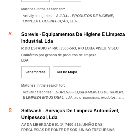
Matches in the search for:
Activity categories: ...
A.J.D.L. - PRODUTOS DE HIGIENE,
LIMPEZA E DESINFECÇÃO,
LDA
...
Sorevis - Equipamentos De Higiene E Limpeza
Industrial, Lda
R DO ESTÁDIO 74 R/C, 3505-563
,
RIO LOBA VISEU
,
VISEU
Comércio por grosso de produtos de limpeza
LDA
Ver empresa
Ver no Mapa
Matches in the search for:
Activity categories: ...
SOREVIS - EQUIPAMENTOS DE HIGIENE
E LIMPEZA INDUSTRIAL,
LDA,
auto,
máquinas,
produtos,
lar
...
Selfwash - Serviços De Limpeza Automóvel,
Unipessoal, Lda
AV DA LIBERDADE 61-1º, 7400-215, UNIÃO DAS
FREGUESIAS DE PONTE DE SOR
,
UNIAO FREGUESIAS