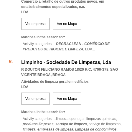
Comércio a retalho de outros produtos novos, em
estabelecimentos especializados, n.e.
LDA
Ver empresa
Ver no Mapa
Matches in the search for:
Activity categories: ...
DEGRACLEAN - COMÉRCIO DE
PRODUTOS DE HIGIENE E LIMPEZA,
LDA
...
Limpinho - Sociedade De Limpezas, Lda
R DOUTOR FELICIANO RAMOS 18/20 R/C, 4700-378
,
SAO
VICENTE BRAGA
,
BRAGA
Atividades de limpeza geral em edifícios
LDA
Ver empresa
Ver no Mapa
Matches in the search for:
Activity categories: ...
limpezas portugal,
limpezas quimicas,
produtos limpezas,
serviço de limpeza,
serviço de limpezas,
limpeza,
empresas de limpeza,
Limpeza de condomínios,