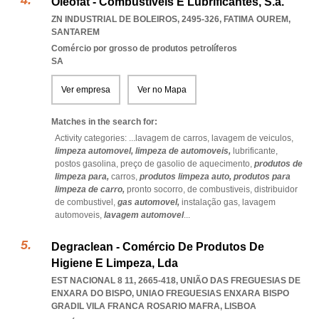
Oleofat - Combustíveis E Lubrificantes, S.a.
ZN INDUSTRIAL DE BOLEIROS, 2495-326
,
FATIMA OUREM
,
SANTAREM
Comércio por grosso de produtos petrolíferos
SA
Ver empresa
Ver no Mapa
Matches in the search for:
Activity categories: ...
lavagem de carros,
lavagem de veiculos,
limpeza automovel,
limpeza de automoveis,
lubrificante,
postos gasolina,
preço de gasolio de aquecimento,
produtos de
limpeza para,
carros,
produtos limpeza auto,
produtos para
limpeza de carro,
pronto socorro,
de combustiveis,
distribuidor
de combustivel,
gas automovel,
instalação gas,
lavagem
automoveis,
lavagem automovel
...
Degraclean - Comércio De Produtos De
Higiene E Limpeza, Lda
EST NACIONAL 8 11, 2665-418, UNIÃO DAS FREGUESIAS DE
ENXARA DO BISPO
,
UNIAO FREGUESIAS ENXARA BISPO
GRADIL VILA FRANCA ROSARIO MAFRA
,
LISBOA