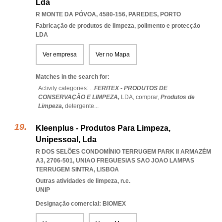
Lda
R MONTE DA PÓVOA, 4580-156
,
PAREDES
,
PORTO
Fabricação de produtos de limpeza, polimento e protecção
LDA
Ver empresa
Ver no Mapa
Matches in the search for:
Activity categories: ...
FERITEX - PRODUTOS DE
CONSERVAÇÃO E LIMPEZA,
LDA,
comprar,
Produtos de
Limpeza,
detergente
...
Kleenplus - Produtos Para Limpeza,
Unipessoal, Lda
R DOS SELÕES CONDOMÍNIO TERRUGEM PARK II ARMAZÉM
A3, 2706-501
,
UNIAO FREGUESIAS SAO JOAO LAMPAS
TERRUGEM SINTRA
,
LISBOA
Outras atividades de limpeza, n.e.
UNIP
Designação comercial: BIOMEX