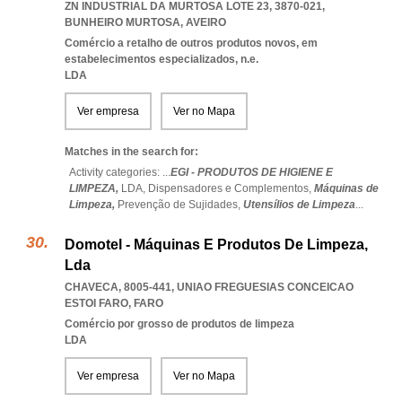
ZN INDUSTRIAL DA MURTOSA LOTE 23, 3870-021
,
BUNHEIRO MURTOSA
,
AVEIRO
Comércio a retalho de outros produtos novos, em
estabelecimentos especializados, n.e.
LDA
Ver empresa
Ver no Mapa
Matches in the search for:
Activity categories: ...
EGI - PRODUTOS DE HIGIENE E
LIMPEZA,
LDA,
Dispensadores e Complementos,
Máquinas de
Limpeza,
Prevenção de Sujidades,
Utensílios de Limpeza
...
Domotel - Máquinas E Produtos De Limpeza,
Lda
CHAVECA, 8005-441
,
UNIAO FREGUESIAS CONCEICAO
ESTOI FARO
,
FARO
Comércio por grosso de produtos de limpeza
LDA
Ver empresa
Ver no Mapa