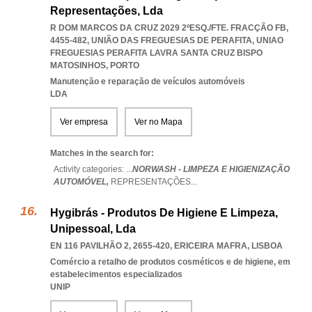
Representações, Lda
R DOM MARCOS DA CRUZ 2029 2ºESQ./FTE. FRACÇÃO FB,
4455-482, UNIÃO DAS FREGUESIAS DE PERAFITA
,
UNIAO
FREGUESIAS PERAFITA LAVRA SANTA CRUZ BISPO
MATOSINHOS
,
PORTO
Manutenção e reparação de veículos automóveis
LDA
Ver empresa
Ver no Mapa
Matches in the search for:
Activity categories: ...
NORWASH - LIMPEZA E HIGIENIZAÇÃO
AUTOMÓVEL,
REPRESENTAÇÕES
...
Hygibrás - Produtos De Higiene E Limpeza,
Unipessoal, Lda
EN 116 PAVILHÃO 2, 2655-420
,
ERICEIRA MAFRA
,
LISBOA
Comércio a retalho de produtos cosméticos e de higiene, em
estabelecimentos especializados
UNIP