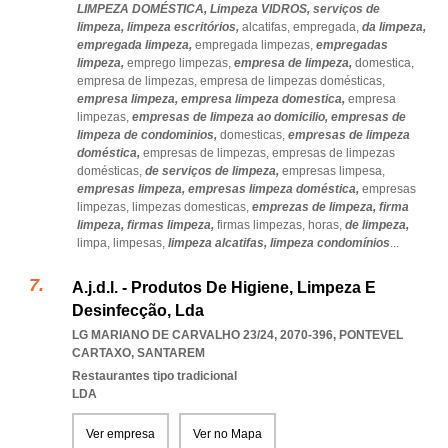
LIMPEZA DOMÉSTICA,
Limpeza VIDROS,
serviços de
limpeza,
limpeza escritórios,
alcatifas,
empregada,
da limpeza,
empregada limpeza,
empregada limpezas,
empregadas
limpeza,
emprego limpezas,
empresa de limpeza,
domestica,
empresa de limpezas,
empresa de limpezas domésticas,
empresa limpeza,
empresa limpeza domestica,
empresa
limpezas,
empresas de limpeza ao domicilio,
empresas de
limpeza de condominios,
domesticas,
empresas de limpeza
doméstica,
empresas de limpezas,
empresas de limpezas
domésticas,
de serviços de limpeza,
empresas limpesa,
empresas limpeza,
empresas limpeza doméstica,
empresas
limpezas,
limpezas domesticas,
emprezas de limpeza,
firma
limpeza,
firmas limpeza,
firmas limpezas,
horas,
de limpeza,
limpa,
limpesas,
limpeza alcatifas,
limpeza condomínios
...
A.j.d.l. - Produtos De Higiene, Limpeza E
Desinfecção, Lda
LG MARIANO DE CARVALHO 23/24, 2070-396
,
PONTEVEL
CARTAXO
,
SANTAREM
Restaurantes tipo tradicional
LDA
Ver empresa
Ver no Mapa