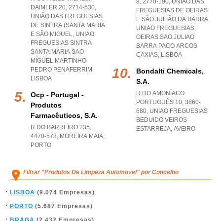
8, 2770-190, UNIÃO DAS
DAIMLER 20, 2714-530,
FREGUESIAS DE OEIRAS
UNIÃO DAS FREGUESIAS
E SÃO JULIÃO DA BARRA
,
DE SINTRA (SANTA MARIA
UNIAO FREGUESIAS
E SÃO MIGUEL
,
UNIAO
OEIRAS SAO JULIAO
FREGUESIAS SINTRA
BARRA PACO ARCOS
SANTA MARIA SAO
CAXIAS
,
LISBOA
MIGUEL MARTINHO
PEDRO PENAFERRIM
,
Bondalti Chemicals,
LISBOA
S.a.
R DO AMONÍACO
Ocp - Portugal -
PORTUGUÊS 10, 3860-
Produtos
680
,
UNIAO FREGUESIAS
Farmacêuticos, S.a.
BEDUIDO VEIROS
R DO BARREIRO 235,
ESTARREJA
,
AVEIRO
4470-573
,
MOREIRA MAIA
,
PORTO
Filtrar "Produtos De Limpeza Automovel" por Concelho
LISBOA
(9.074 Empresas)
PORTO
(5.687 Empresas)
BRAGA
(2.432 Empresas)