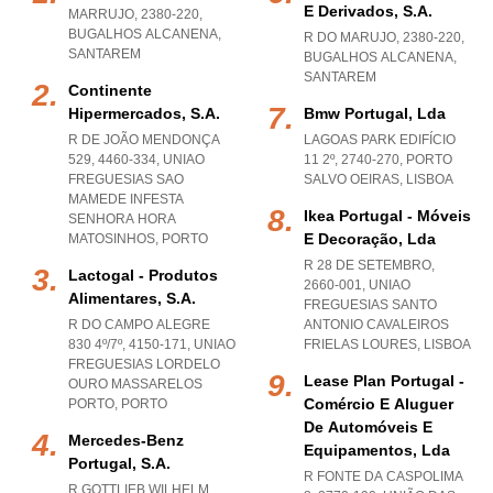
E Derivados, S.a.
MARRUJO, 2380-220
,
BUGALHOS ALCANENA
,
R DO MARUJO, 2380-220
,
SANTAREM
BUGALHOS ALCANENA
,
SANTAREM
Continente
Hipermercados, S.a.
Bmw Portugal, Lda
R DE JOÃO MENDONÇA
LAGOAS PARK EDIFÍCIO
529, 4460-334
,
UNIAO
11 2º, 2740-270
,
PORTO
FREGUESIAS SAO
SALVO OEIRAS
,
LISBOA
MAMEDE INFESTA
Ikea Portugal - Móveis
SENHORA HORA
E Decoração, Lda
MATOSINHOS
,
PORTO
R 28 DE SETEMBRO,
Lactogal - Produtos
2660-001
,
UNIAO
Alimentares, S.a.
FREGUESIAS SANTO
R DO CAMPO ALEGRE
ANTONIO CAVALEIROS
830 4º/7º, 4150-171
,
UNIAO
FRIELAS LOURES
,
LISBOA
FREGUESIAS LORDELO
Lease Plan Portugal -
OURO MASSARELOS
Comércio E Aluguer
PORTO
,
PORTO
De Automóveis E
Mercedes-Benz
Equipamentos, Lda
Portugal, S.a.
R FONTE DA CASPOLIMA
R GOTTLIEB WILHELM